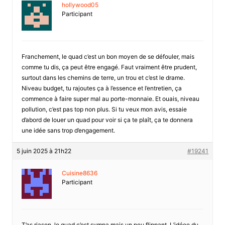
hollywood05
Participant
Franchement, le quad c’est un bon moyen de se défouler, mais
comme tu dis, ça peut être engagé. Faut vraiment être prudent,
surtout dans les chemins de terre, un trou et c’est le drame.
Niveau budget, tu rajoutes ça à l’essence et l’entretien, ça
commence à faire super mal au porte-monnaie. Et ouais, niveau
pollution, c’est pas top non plus. Si tu veux mon avis, essaie
d’abord de louer un quad pour voir si ça te plaît, ça te donnera
une idée sans trop d’engagement.
5 juin 2025 à 21h22
#19241
Cuisine8636
Participant
T’as riason, le quad c’est sympa mais un peu flippant. L’idéee du