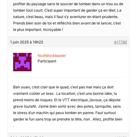
profiter du paysage sans te soucier de tomber dans un trou ou de
tomber tout court. C’est super important de garder ça en têet. La
nature, c’est beau, mais il faut s’y aventurer en étant prudente.
Prends bien soin de toi et réfléchis bien avant de te lancer, c’est
le plus important. Incroyable !
1 juin 2025 à 16h22
#17786
fouXblockbuster
Participant
Bah ouais, c’est clair que le quad, c’est pas mal mais ça doit
vraiment coûter un bras . La location, c’est une bonne idée, tu
prend moins de risques. Et le VTT electrique, j’avoue, ça dépote
grave toutafé. J’aime bien sortir avec des potes, tarnquille, sans
le stress d’un machin qui peux tomber en panne. Faut surtout
garder le fun sans trop se prendre la tête, non . Allez, profite bien
.