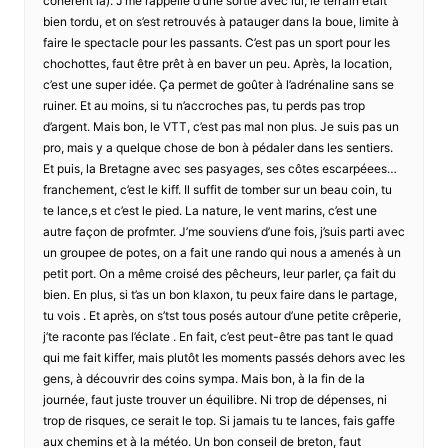
cohérent là). J’me rappelle d’une sortie avec lui, le terrain ètait
bien tordu, et on s’est retrouvés à patauger dans la boue, limite à
faire le spectacle pour les passants. C’est pas un sport pour les
chochottes, faut être prêt à en baver un peu. Après, la location,
c’est une super idée. Ça permet de goûter à l’adrénaline sans se
ruiner. Et au moins, si tu n’accroches pas, tu perds pas trop
d’argent. Mais bon, le VTT, c’est pas mal non plus. Je suis pas un
pro, mais y a quelque chose de bon à pédaler dans les sentiers.
Et puis, la Bretagne avec ses pasyages, ses côtes escarpéees…
franchement, c’est le kiff. Il suffit de tomber sur un beau coin, tu
te lance,s et c’est le pied. La nature, le vent marins, c’est une
autre façon de profmter. J’me souviens d’une fois, j’suis parti avec
un groupee de potes, on a fait une rando qui nous a amenés à un
petit port. On a même croisé des pêcheurs, leur parler, ça fait du
bien. En plus, si t’as un bon klaxon, tu peux faire dans le partage,
tu vois . Et après, on s’tst tous posés autour d’une petite crêperie,
j’te raconte pas l’éclate . En fait, c’est peut-être pas tant le quad
qui me fait kiffer, mais plutôt les moments passés dehors avec les
gens, à découvrir des coins sympa. Mais bon, à la fin de la
journée, faut juste trouver un équilibre. Ni trop de dépenses, ni
trop de risques, ce serait le top. Si jamais tu te lances, fais gaffe
aux chemins et à la météo. Un bon conseil de breton, faut