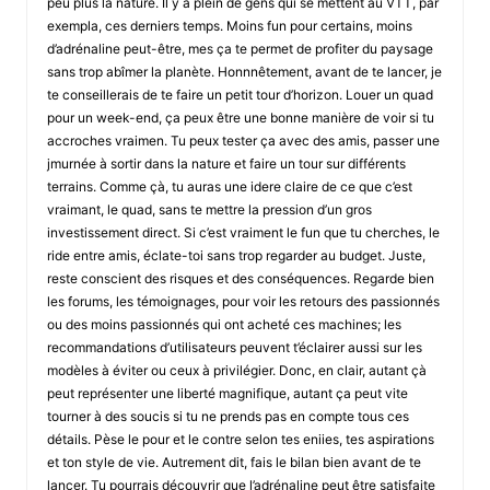
peu plus la nature. Il y a plein de gens qui se mettent au VTT, par
exempla, ces derniers temps. Moins fun pour certains, moins
d’adrénaline peut-être, mes ça te permet de profiter du paysage
sans trop abîmer la planète. Honnnêtement, avant de te lancer, je
te conseillerais de te faire un petit tour d’horizon. Louer un quad
pour un week-end, ça peux être une bonne manière de voir si tu
accroches vraimen. Tu peux tester ça avec des amis, passer une
jmurnée à sortir dans la nature et faire un tour sur différents
terrains. Comme çà, tu auras une idere claire de ce que c’est
vraimant, le quad, sans te mettre la pression d’un gros
investissement direct. Si c’est vraiment le fun que tu cherches, le
ride entre amis, éclate-toi sans trop regarder au budget. Juste,
reste conscient des risques et des conséquences. Regarde bien
les forums, les témoignages, pour voir les retours des passionnés
ou des moins passionnés qui ont acheté ces machines; les
recommandations d’utilisateurs peuvent t’éclairer aussi sur les
modèles à éviter ou ceux à privilégier. Donc, en clair, autant çà
peut représenter une liberté magnifique, autant ça peut vite
tourner à des soucis si tu ne prends pas en compte tous ces
détails. Pèse le pour et le contre selon tes eniies, tes aspirations
et ton style de vie. Autrement dit, fais le bilan bien avant de te
lancer. Tu pourrais découvrir que l’adrénaline peut être satisfaite