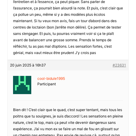
l’entretien et à l’essence, ça peut piquer. Sans parler de
l’assurance, ça pourrait bien alourdi la note. Et puis, c’est clair que
ça pollue un peu, même si y a des modèles plus ècolos
maintenant. Si tu veux mon avis, fais un tour d’abord dans des
centres de loctaion (bon j’arrête mon délire). Ça permet de tester
sans s’engager. Et puis, tu pourras vraiment voir si ça te plaît
avant de balancerr une grosse somme. Prends le temps de
réfléchir, tu as pas mal d’options. Les sensation fortes, c’est
génial, mais vaut mieux être prudent J’y crois pas
20 juin 2025 à 16h37
#23631
cool-bidule1995
Participant
Bien dit ! C’est clair que le quad, c’est super tentant, mais tous les
poitns que tu souignes, je suis d’accord ! Les sensations en pleine
nature, c’est le top, mais ça peut vite devenir dangereux sans
expérience. J’ai vu mon ex se faire un mal de fou en glissatt sur
un chemin pas entretenu. Pas envie de revivre çà, surtout qu’on