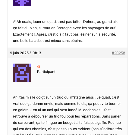
:* Ah ouais, louer un quad, c’est pas bête . Dehors, au grand air,
ça fait du bien, surtout en Bretagne avec les paysages de ouf
Exactement !. Après, c’est clair, faut pas lésiner sur la sécurité,
une belle balade, c’est mieux sans pépins.
9 juin 2025 à 0h13
#20258
dj
Participant
Ah, t’as mis le doigt sur un truc qui m’stagne aussi. Le quad, c’est
vrai que ça donne envie, mais comme tu dis, ça peut vite tourner
en galère. J’en ai un ami qui s’est lancé là-dedans et il s’est
retrouve à débourser un fric fou pour les réparations. Sans parler
du carburant, ça te flingue un budget si tu fais pas gaffe. Pour ce
qui est des chemins, c’est pas toujours évident (pas sûr d’être très