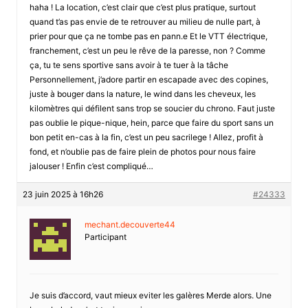
haha ! La location, c’est clair que c’est plus pratique, surtout
quand t’as pas envie de te retrouver au milieu de nulle part, à
prier pour que ça ne tombe pas en pann.e Et le VTT électrique,
franchement, c’est un peu le rêve de la paresse, non ? Comme
ça, tu te sens sportive sans avoir à te tuer à la tâche
Personnellement, j’adore partir en escapade avec des copines,
juste à bouger dans la nature, le wind dans les cheveux, les
kilomètres qui défilent sans trop se soucier du chrono. Faut juste
pas oublie le pique-nique, hein, parce que faire du sport sans un
bon petit en-cas à la fin, c’est un peu sacrilege ! Allez, profit à
fond, et n’oublie pas de faire plein de photos pour nous faire
jalouser ! Enfin c’est compliqué…
23 juin 2025 à 16h26
#24333
mechant.decouverte44
Participant
Je suis d’accord, vaut mieux eviter les galères Merde alors. Une