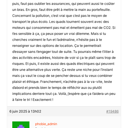
puis, faut pas oublier les assurances, qui peuvent aussi te coûter
un bras. En gros, faut être prêt à mettre la main au portefeuille.
Concernant la pollution, c’est vrai que c’est pas le moyen de
transport le plus écolo. Les quads tournent souvent avec des
moteurs qui consomment pas mal et émettent pas mal de CO2. Si
t’es sensible à ça, ça peux poser un vrai dilemme. Mais si tu
cherches vraiment le fun et l’adrénaline, n’hésite pas à te
renseigner sur des options de location. Ça te permettrait
d’essayer sans t’engager tout de suite. Tu pourrais même t’iitier à
des activités encadrées, histoire de voir si ça te plaît sans trop de
risques. Et puis, il existe aussi des quads électriques qui peuvent
être une alternative plus verte. Ça reste une niche pour l’instant
mais ça vaut le coup de se pencher dessus si tu veux combiner
plaisir et éthique. Franchement, n’achète pas à la va-vite, teste
d’abord et prends bien le temps de réfléchir aux ou plutôt
implications derriere tout ça. Voilà, j’espère que ça t’aidera un peu
à faire le tri ! Exactement !
6 juin 2025 à 13h02
#19486
phobie_admin