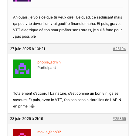
Ah ouais, je vois ce que tu veux dire . Le quad, cé séduisant mais
ça peu vite deveni un vrai gouffre financier haha. Et puis, grave,
VTT èlectrique cé top pour profiter sans stress, je sui à fond pour
. pas possible
27 juin 2025 à 10h21
#25194
phobie_admin
Participant
Totalement d’accord ! La nature, c’est comme un bon vin, ça se
savoure. Et puis, avec le VTT, t’as pas besoin d’oreilles de LAPIN
en prime ! 😂
28 juin 2025 à 2h19
#25355
movie_fano92