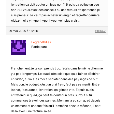
l’entretien ca doit couter un bras non ? Et puis ca pollue un peu
non ? Si vous avez des conseils ou des retours d’experrience je
suis preneur. Je veux pas acheter un engin et regretter derrière.
Aidez-moi a y hyper hyper hyper voir plus clair …
29 mai 2025 à 16h26
#16642
LegrandGilles
Participant
Franchement, je te comprends trop, j’étais dans le même dilemme
y a pas longtemps. Le quad, c’est clair que ça a l’air de déchirer
en vidéo, tu vois les mecs s’éclater dans des paysages de ouf.
Mais bon, le budget, c’est un vrai frein, faut pas se mentir. Entre
l’achat, l’assurance, l’entretien, ça grimpe vite. Et puis ouais,
entretenir un quad, ça peut te coûter un bras, surtout si tu
commences à avoir des pannes. Mon ami a eu son quad depuis
un moment et chaque fois qu’il l’emmène chez le mécano, il sort
de là avec une facture salée.