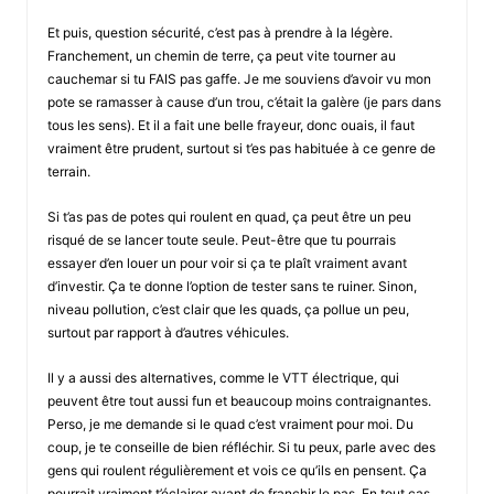
Et puis, question sécurité, c’est pas à prendre à la légère.
Franchement, un chemin de terre, ça peut vite tourner au
cauchemar si tu FAIS pas gaffe. Je me souviens d’avoir vu mon
pote se ramasser à cause d’un trou, c’était la galère (je pars dans
tous les sens). Et il a fait une belle frayeur, donc ouais, il faut
vraiment être prudent, surtout si t’es pas habituée à ce genre de
terrain.
Si t’as pas de potes qui roulent en quad, ça peut être un peu
risqué de se lancer toute seule. Peut-être que tu pourrais
essayer d’en louer un pour voir si ça te plaît vraiment avant
d’investir. Ça te donne l’option de tester sans te ruiner. Sinon,
niveau pollution, c’est clair que les quads, ça pollue un peu,
surtout par rapport à d’autres véhicules.
Il y a aussi des alternatives, comme le VTT électrique, qui
peuvent être tout aussi fun et beaucoup moins contraignantes.
Perso, je me demande si le quad c’est vraiment pour moi. Du
coup, je te conseille de bien réfléchir. Si tu peux, parle avec des
gens qui roulent régulièrement et vois ce qu’ils en pensent. Ça
pourrait vraiment t’éclairer avant de franchir le pas. En tout cas,