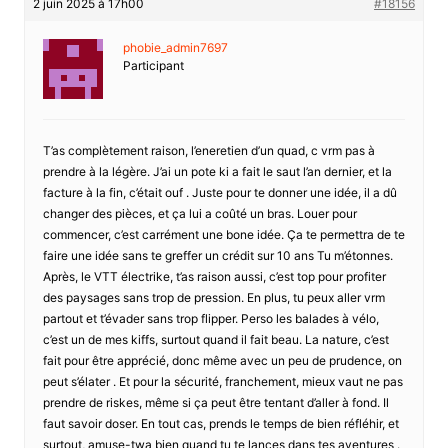
2 juin 2025 à 17h00
#18156
phobie_admin7697
Participant
T’as complètement raison, l’eneretien d’un quad, c vrm pas à
prendre à la légère. J’ai un pote ki a fait le saut l’an dernier, et la
facture à la fin, c’était ouf . Juste pour te donner une idée, il a dû
changer des pièces, et ça lui a coûté un bras. Louer pour
commencer, c’est carrément une bone idée. Ça te permettra de te
faire une idée sans te greffer un crédit sur 10 ans Tu m’étonnes.
Après, le VTT électrike, t’as raison aussi, c’est top pour profiter
des paysages sans trop de pression. En plus, tu peux aller vrm
partout et t’évader sans trop flipper. Perso les balades à vélo,
c’est un de mes kiffs, surtout quand il fait beau. La nature, c’est
fait pour être apprécié, donc même avec un peu de prudence, on
peut s’élater . Et pour la sécurité, franchement, mieux vaut ne pas
prendre de riskes, même si ça peut être tentant d’aller à fond. Il
faut savoir doser. En tout cas, prends le temps de bien réfléhir, et
surtout, amuse-twa bien quand tu te lances dans tes aventures .