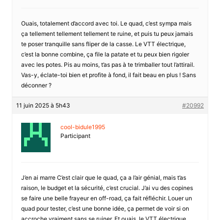
Ouais, totalement d’accord avec toi. Le quad, c’est sympa mais
ça tellement tellement tellement te ruine, et puis tu peux jamais
te poser tranquille sans fliper de la casse. Le VTT électrique,
c’est la bonne combine, ça file la patate et tu peux bien rigoler
avec les potes. Pis au moins, t’as pas à te trimballer tout l’attirail.
Vas-y, éclate-toi bien et profite à fond, il fait beau en plus ! Sans
déconner ?
11 juin 2025 à 5h43
#20992
cool-bidule1995
Participant
J’en ai marre C’est clair que le quad, ça a l’air génial, mais t’as
raison, le budget et la sécurité, c’est crucial. J’ai vu des copines
se faire une belle frayeur en off-road, ça fait réfléchir. Louer un
quad pour tester, c’est une bonne idée, ça permet de voir si on
accroche vraiment sans se ruiner. Et ouais, le VTT électrique,