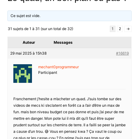
Ce sujet est vide.
31 sujets de 1 à 31 (sur un total de 32)
1
2
→
Auteur
Messages
29 mai 2025 à 15h38
#16619
mechant0programmeur
Participant
Franchement j’hesite a m’acheter un quad. J’suis tombe sur des
videos de mecs ki s’eclatent en forêt ca a l’air d’être un max de
fun. mais bon niveau budget ce pas donne et puis j’ai peur de me
mettre en danger. Mon pote lui il m’a dit qu’il faut être super
prudent surtout sur les chemins de terre. Il a failli se peer la jambe
a cause d’un trou. 😅 Vous en pensez kwa ? Ça vaut le coup ou
ce plus pr les casse-cou ? En prime j’suis pas trop sur de