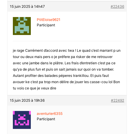
15 juin 2025 à 14h47
#22436
PtitEloise9621
Participant
je rage Carrément d’accord avec twa ! Le quad c’est marrant p un
tour ou deux mais pers o je préfere pa risker de me retrouver
avec une jambe dans le plâtre. Les frais d’entretien c’est pa ce
qu’ya de plus fun et puis on sait jamais sur quoi on va tomber.
Autant profiter des balades péperes trankillou. Et puis faut
avouer ke c’est pa trop mon délire de jouer les casse-cou lol Bon
tu vois ce que je veux dire
15 juin 2025 à 19h36
#22492
aventurier6355
Participant