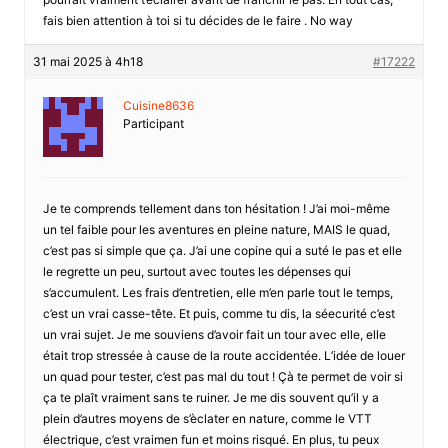
fais bien attention à toi si tu décides de le faire . No way
31 mai 2025 à 4h18
#17222
Cuisine8636
Participant
Je te comprends tellement dans ton hésitation ! J’ai moi-même
un tel faible pour les aventures en pleine nature, MAIS le quad,
c’est pas si simple que ça. J’ai une copine qui a suté le pas et elle
le regrette un peu, surtout avec toutes les dépenses qui
s’accumulent. Les frais d’entretien, elle m’en parle tout le temps,
c’est un vrai casse-tête. Et puis, comme tu dis, la séecurité c’est
un vrai sujet. Je me souviens d’avoir fait un tour avec elle, elle
était trop stressée à cause de la route accidentée. L’idée de louer
un quad pour tester, c’est pas mal du tout ! Çà te permet de voir si
ça te plaît vraiment sans te ruiner. Je me dis souvent qu’il y a
plein d’autres moyens de s’èclater en nature, comme le VTT
électrique, c’est vraimen fun et moins risqué. En plus, tu peux