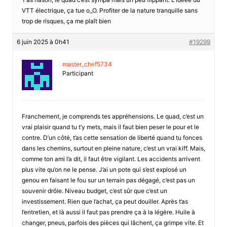
VTT électrique, ça tue o_O. Profiter de la nature tranquille sans
trop de risques, ça me plaît bien
6 juin 2025 à 0h41
#19299
master_chef5734
Participant
Franchement, je comprends tes appréhensions. Le quad, c’est un
vrai plaisir quand tu t’y mets, mais il faut bien peser le pour et le
contre. D’un côté, t’as cette sensation de liberté quand tu fonces
dans les chemins, surtout en pleine nature, c’est un vrai kiff. Mais,
comme ton ami l’a dit, il faut être vigilant. Les accidents arrivent
plus vite qu’on ne le pense. J’ai un pote qui s’est explosé un
genou en faisant le fou sur un terrain pas dégagé, c’est pas un
souvenir drôle. Niveau budget, c’est sûr que c’est un
investissement. Rien que l’achat, ça peut douiller. Après t’as
l’entretien, et là aussi il faut pas prendre ça à la légère. Huile à
changer, pneus, parfois des pièces qui lâchent, ça grimpe vite. Et