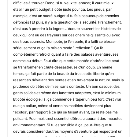
difficiles à trouver. Donc, si tu veux te lanncer, il vaut mieux
établir un petit budget à côté juste pour ça. Les pneus, par
exemple, c’est un sacré budget si tu fais beaucoup de chemins
défoncés ! Et puis, il y a la question de la sécurité. Franchement,
c’est pas à prendre à la légère. J’écoute souvent les histoires de
ceux qui ont eu des frayeurs sur des chemins glissants ou avec
des trous sournois. Mon pote, je t’en parle, il a failli se blesser
sérieusement et ça l’a mis en mode ” réflexion “. Ça l’a
complètement refroidi quant à faire des balades aventureuses
comme au début. Faut dire que cette montée d’adrénaline peut
se transformer en chute déesastreuse d’un coup. En même
temps, ça fait partie de la beauté du truc, cette liberté qu’on
ressent en dévalant des pentes et en traversant la nature. mais la
prudence doit être de mise, sans conteste. Un bon casque, des
gants solides et même des lunetttes adaptées, c’est le minimum…
Et côté écologie, là, ça commence à taper un peu fort. C’est vrai
que ça pollue, même si cmrtains modèles deviennent plus
“écolos”, par rapport à ce qui se faisait avant, ça reste pas mal
polluant. Pour moi, c’est essentiel d’être au courant des impactes
environnementaux. Si tu es sensible à ça, peut-être que tu
devrais considérer d’autres moyens d’aventure qui respectent un