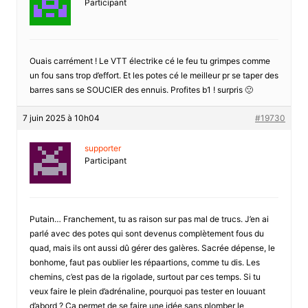
Participant
Ouais carrément ! Le VTT électrike cé le feu tu grimpes comme
un fou sans trop d’effort. Et les potes cé le meilleur pr se taper des
barres sans se SOUCIER des ennuis. Profites b1 ! surpris 🙁
7 juin 2025 à 10h04
#19730
supporter
Participant
Putain… Franchement, tu as raison sur pas mal de trucs. J’en ai
parlé avec des potes qui sont devenus complètement fous du
quad, mais ils ont aussi dû gérer des galères. Sacrée dépense, le
bonhome, faut pas oublier les répaartions, comme tu dis. Les
chemins, c’est pas de la rigolade, surtout par ces temps. Si tu
veux faire le plein d’adrénaline, pourquoi pas tester en louuant
d’abord ? Ça permet de se faire une idée sans plomber le