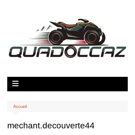
Aller
au
contenu
Accueil
mechant.decouverte44