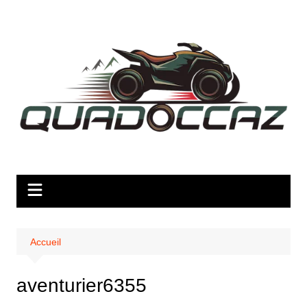
Aller
au
contenu
Accueil
aventurier6355