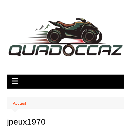
Aller
au
contenu
Accueil
jpeux1970