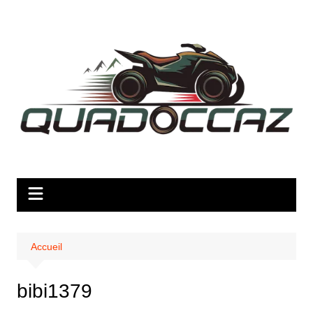
Aller
au
contenu
Accueil
bibi1379