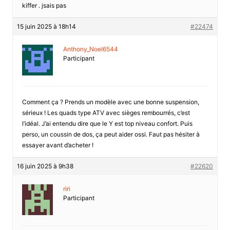
kiffer . jsais pas
15 juin 2025 à 18h14
#22474
Anthony_Noel6544
Participant
Comment ça ? Prends un modèle avec une bonne suspension,
sérieux ! Les quads type ATV avec sièges rembourrés, c’est
l’idéal. J’ai entendu dire que le Y est top niveau confort. Puis
perso, un coussin de dos, ça peut aider ossi. Faut pas hésiter à
essayer avant d’acheter !
16 juin 2025 à 9h38
#22620
riri
Participant