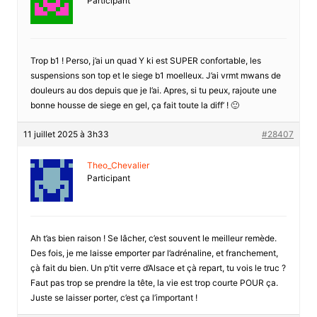
Participant
Trop b1 ! Perso, j’ai un quad Y ki est SUPER confortable, les
suspensions son top et le siege b1 moelleux. J’ai vrmt mwans de
douleurs au dos depuis que je l’ai. Apres, si tu peux, rajoute une
bonne housse de siege en gel, ça fait toute la diff’ ! 🙂
11 juillet 2025 à 3h33
#28407
Theo_Chevalier
Participant
Ah t’as bien raison ! Se lâcher, c’est souvent le meilleur remède.
Des fois, je me laisse emporter par l’adrénaline, et franchement,
çà fait du bien. Un p’tit verre d’Alsace et çà repart, tu vois le truc ?
Faut pas trop se prendre la tête, la vie est trop courte POUR ça.
Juste se laisser porter, c’est ça l’important !