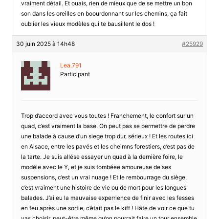
vraiment détail. Et ouais, rien de mieux que de se mettre un bon
son dans les oreilles en boourdonnant sur les chemins, ça fait
oublier les vieux modèles qui te bausillent le dos !
30 juin 2025 à 14h48
#25929
Lea.791
Participant
Trop d’accord avec vous toutes ! Franchement, le confort sur un
quad, c’est vraiment la base. On peut pas se permettre de perdre
une balade à cause d’un siege trop dur, sérieux ! Et les routes ici
en Alsace, entre les pavés et les cheimns forestiers, c’est pas de
la tarte. Je suis allése essayer un quad à la dernière foire, le
modèle avec le Y, et je suis tombéee amoureuse de ses
suspensions, c’est un vrai nuage ! Et le rembourrage du siège,
c’est vraiment une histoire de vie ou de mort pour les longues
balades. J’ai eu la mauvaise experrience de finir avec les fesses
en feu après une sortie, c’ètait pas le kiff ! Hâte de voir ce que tu
vas choisir, peut-être même qu’on pourrait faire un tour ensemble