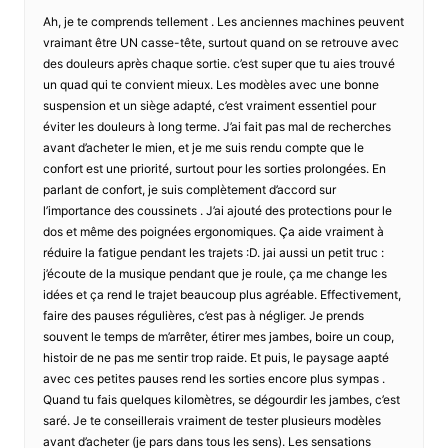
Ah, je te comprends tellement . Les anciennes machines peuvent
vraimant être UN casse-tête, surtout quand on se retrouve avec
des douleurs après chaque sortie. c’est super que tu aies trouvé
un quad qui te convient mieux. Les modèles avec une bonne
suspension et un siège adapté, c’est vraiment essentiel pour
éviter les douleurs à long terme. J’ai fait pas mal de recherches
avant d’acheter le mien, et je me suis rendu compte que le
confort est une priorité, surtout pour les sorties prolongées. En
parlant de confort, je suis complètement d’accord sur
l’importance des coussinets . J’ai ajouté des protections pour le
dos et même des poignées ergonomiques. Ça aide vraiment à
réduire la fatigue pendant les trajets :D. jai aussi un petit truc :
j’écoute de la musique pendant que je roule, ça me change les
idées et ça rend le trajet beaucoup plus agréable. Effectivement,
faire des pauses régulières, c’est pas à négliger. Je prends
souvent le temps de m’arrêter, étirer mes jambes, boire un coup,
histoir de ne pas me sentir trop raide. Et puis, le paysage aapté
avec ces petites pauses rend les sorties encore plus sympas .
Quand tu fais quelques kilomètres, se dégourdir les jambes, c’est
saré. Je te conseillerais vraiment de tester plusieurs modèles
avant d’acheter (je pars dans tous les sens). Les sensations