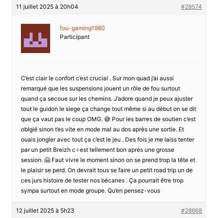
11 juillet 2025 à 20h04
#28574
fou-gaming1980
Participant
C’est clair le confort c’est crucial . Sur mon quad j’ai aussi
remarqué que les suspensions jouent un rôle de fou surtout
quand ça secoue sur les chemins. J’adore quand je peux ajuster
tout le guidon le siege ça change tout même si au début on se dit
que ça vaut pas le coup OMG. 😅 Pour les barres de soutien c’est
oblgié sinon t’es vite en mode mal au dos après une sortie. Et
ouais jongler avec tout ça c’est le jeu . Des fois je me laiss tenter
par un petit Breizh c♀est tellement bon après une grosse
session. 🤗 Faut vivre le moment sinon on se prend trop la tête et
le plaisir se perd. On devrait tous se faire un petit road trip un de
ces jurs histoire de tester nos bécanes . Ça pourrait être trop
sympa surtout en mode groupe. Qu’en pensez-vous
12 juillet 2025 à 5h23
#28668