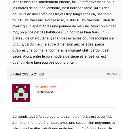
Mes fesses s’en souviennent encore, lol . Et effectivement, pour
les barres de soutien lombaire, c’est indispensable. j’ai eu des
douleurs de dos après des trajets trop longs sans ça, pas top du
tout 100% d’accord. Pour le rosé, je suis 100% d’accord . Rien de
mieux qu’un apéro après une journée de marche. Mon conjoint et
moi, on a nos petites habitudes : un bon rosé bien frais, un
plateau de charcuterie. ça fait des miracles pour déscompresser.
Et puis, çà donne une autre dimension aux balades, parce
qu’après une bonne randonnere, le momant chill, pardon cest
sacré. Alors, entre le bon modèle de siège et le rosé, on est
quand même bien équipés pour profiter .
8 juillet 2025 à 21h28
#27845
MCassandre
Participant
J’entends tout à fait ce que tu dis sur le confort, c’est essentiel.
J’ai récemment testé un quad avec une suspension moyenne, et
laisse-moi te dire, c’était une vraie torture . Après une heure, je