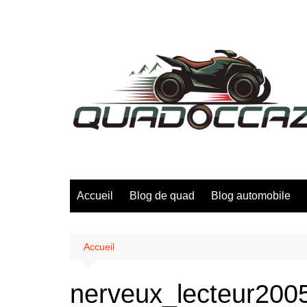
Aller
au
contenu
Accueil
Blog de quad
Blog automobile
Accueil
nerveux_lecteur200