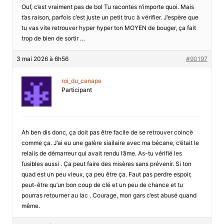
Ouf, c’est vraiment pas de bol Tu racontes n’importe quoi. Mais
t’as raison, parfois c’est juste un petit truc à vérifier. J’espère que
tu vas vite retrouver hyper hyper ton MOYEN de bouger, ça fait
trop de bien de sortir …
3 mai 2026 à 6h56
#90197
roi_du_canape
Participant
Ah ben dis donc, ça doit pas être facile de se retrouver coincè
comme ça. J’ai eu une galère siailaire avec ma bécane, c’était le
relaiis de démarreur qui avait rendu l’âme. As-tu vérifié les
fusibles aussi . Ça peut faire des misères sans prévenir. Si ton
quad est un peu vieux, ça peu être ça. Faut pas perdre espoir,
peut-être qu’un bon coup de clé et un peu de chance et tu
pourras retourner au lac . Courage, mon gars c’est abusé quand
même.