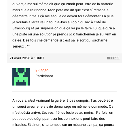
ouvert je me sui même dit que ça vrnait peut-être de la batterie
mais elle a l’air bonne. Mon pote me dit que c’est sûrement le
déemarreur mais çà me saoule de devoir tout démonter. En plus
je voulais aller faire un tour là-bas au coin du lac à côté de
Strasbourg et j’ai l’impression que çà va pa le faire ! Si quelqu’n a
une piste ou une solution je prends pck franchemen je sui vrm en
galèe. Des fois jme demande si c’est pa le sort qui s’acharne
sérieux . ^^
21 avril 2026 à 10h07
#88853
koi2980
Participant
Ah ouais, c’est vraimant la galére là pas compris. T’as peut-être
un souci avec le relais de démarrage ou même le commodo. Ça
m’est désjà arrivé, t’as vésrifié les fusibles au moins . Parfois, un
petit coup de dégrippant sur les connexions peut faire des
miracles. Et sinon, si tu tombes sur un mécano sympa, çà pourra