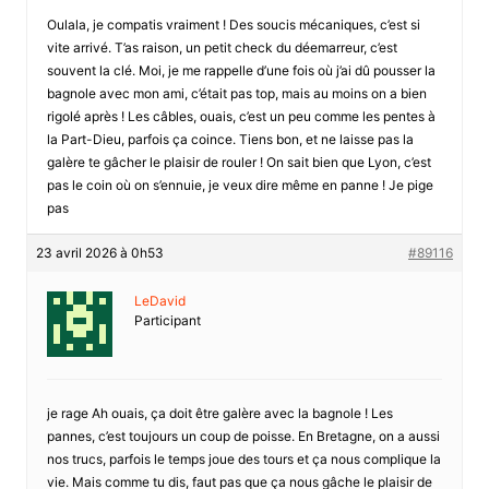
Oulala, je compatis vraiment ! Des soucis mécaniques, c’est si
vite arrivé. T’as raison, un petit check du déemarreur, c’est
souvent la clé. Moi, je me rappelle d’une fois où j’ai dû pousser la
bagnole avec mon ami, c’était pas top, mais au moins on a bien
rigolé après ! Les câbles, ouais, c’est un peu comme les pentes à
la Part-Dieu, parfois ça coince. Tiens bon, et ne laisse pas la
galère te gâcher le plaisir de rouler ! On sait bien que Lyon, c’est
pas le coin où on s’ennuie, je veux dire même en panne ! Je pige
pas
23 avril 2026 à 0h53
#89116
LeDavid
Participant
je rage Ah ouais, ça doit être galère avec la bagnole ! Les
pannes, c’est toujours un coup de poisse. En Bretagne, on a aussi
nos trucs, parfois le temps joue des tours et ça nous complique la
vie. Mais comme tu dis, faut pas que ça nous gâche le plaisir de