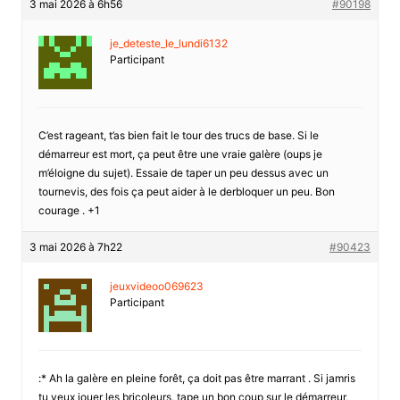
3 mai 2026 à 6h56
#90198
je_deteste_le_lundi6132
Participant
C’est rageant, t’as bien fait le tour des trucs de base. Si le
démarreur est mort, ça peut être une vraie galère (oups je
m’éloigne du sujet). Essaie de taper un peu dessus avec un
tournevis, des fois ça peut aider à le derbloquer un peu. Bon
courage . +1
3 mai 2026 à 7h22
#90423
jeuxvideoo069623
Participant
:* Ah la galère en pleine forêt, ça doit pas être marrant . Si jamris
tu veux jouer les bricoleurs, tape un bon coup sur le démarreur,