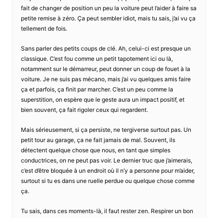
fait de changer de position un peu la voiture peut l’aider à faire sa
petite remise à zéro. Ça peut sembler idiot, mais tu sais, j’ai vu ça
tellement de fois.
Sans parler des petits coups de clé. Ah, celui-ci est presque un
classique. C’est fou comme un petit tapotement ici ou là,
notamment sur le démarreur, peut donner un coup de fouet à la
voiture. Je ne suis pas mécano, mais j’ai vu quelques amis faire
ça et parfois, ça finit par marcher. C’est un peu comme la
superstition, on espère que le geste aura un impact positif, et
bien souvent, ça fait rigoler ceux qui regardent.
Mais sérieusement, si ça persiste, ne tergiverse surtout pas. Un
petit tour au garage, ça ne fait jamais de mal. Souvent, ils
détectent quelque chose que nous, en tant que simples
conductrices, on ne peut pas voir. Le dernier truc que j’aimerais,
c’est d’être bloquée à un endroit où il n’y a personne pour m’aider,
surtout si tu es dans une ruelle perdue ou quelque chose comme
ça.
Tu sais, dans ces moments-là, il faut rester zen. Respirer un bon