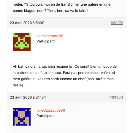
rouler. Y’a toujours moyen de transformer une galère en une
bonne blague, non ? Tiens bon, ça va le faire !
23 avril 2026 à 5h39
#89178
calmeochose38
Participant
Ah bah ça craint, t’as bien résumé là . Ce serait bien un coup de
la batterie ou un faux contact. Faut pas perdre espoir, même si
c’est galére, tu vas t’en sortir comme un chef (bon j’arrête mon
délire)
23 avril 2026 à 21h54
#89303
jolieOzazou5909
Participant