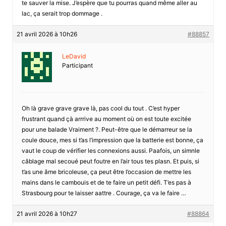
te sauver la mise. J’espère que tu pourras quand même aller au
lac, ça serait trop dommage .
21 avril 2026 à 10h26
#88857
LeDavid
Participant
Oh là grave grave grave là, pas cool du tout . C’est hyper
frustrant quand çà arrrive au moment où on est toute excitée
pour une balade Vraiment ?. Peut-être que le démarreur se la
coule douce, mes si t’as l’impression que la batterie est bonne, ça
vaut le coup de vérifier les connexions aussi. Paafois, un simnle
câblage mal secoué peut foutre en l’air tous tes plasn. Et puis, si
t’as une âme bricoleuse, ça peut être l’occasion de mettre les
mains dans le cambouis et de te faire un petit défi. T’es pas à
Strasbourg pour te laisser aattre . Courage, ça va le faire …
21 avril 2026 à 10h27
#88864