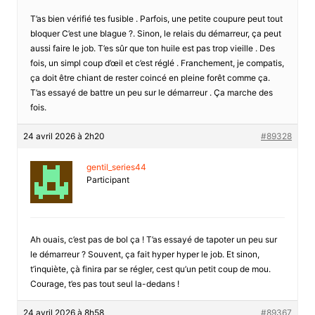
T’as bien vérifié tes fusible . Parfois, une petite coupure peut tout
bloquer C’est une blague ?. Sinon, le relais du démarreur, ça peut
aussi faire le job. T’es sûr que ton huile est pas trop vieille . Des
fois, un simpl coup d’œil et c’est réglé . Franchement, je compatis,
ça doit être chiant de rester coincé en pleine forêt comme ça.
T’as essayé de battre un peu sur le démarreur . Ça marche des
fois.
24 avril 2026 à 2h20
#89328
gentil_series44
Participant
Ah ouais, c’est pas de bol ça ! T’as essayé de tapoter un peu sur
le démarreur ? Souvent, ça fait hyper hyper le job. Et sinon,
t’inquiète, çà finira par se régler, cest qu’un petit coup de mou.
Courage, t’es pas tout seul la-dedans !
24 avril 2026 à 8h58
#89367