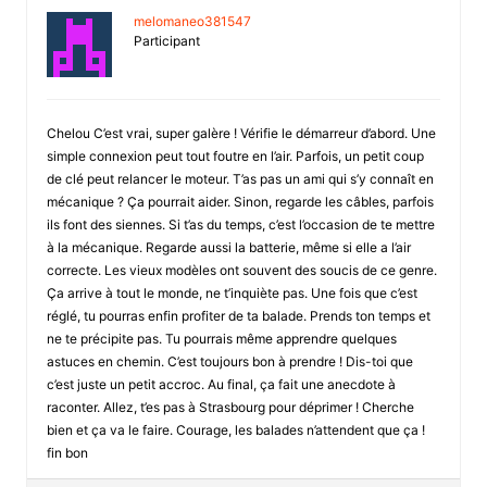
melomaneo381547
Participant
Chelou C’est vrai, super galère ! Vérifie le démarreur d’abord. Une
simple connexion peut tout foutre en l’air. Parfois, un petit coup
de clé peut relancer le moteur. T’as pas un ami qui s’y connaît en
mécanique ? Ça pourrait aider. Sinon, regarde les câbles, parfois
ils font des siennes. Si t’as du temps, c’est l’occasion de te mettre
à la mécanique. Regarde aussi la batterie, même si elle a l’air
correcte. Les vieux modèles ont souvent des soucis de ce genre.
Ça arrive à tout le monde, ne t’inquiète pas. Une fois que c’est
réglé, tu pourras enfin profiter de ta balade. Prends ton temps et
ne te précipite pas. Tu pourrais même apprendre quelques
astuces en chemin. C’est toujours bon à prendre ! Dis-toi que
c’est juste un petit accroc. Au final, ça fait une anecdote à
raconter. Allez, t’es pas à Strasbourg pour déprimer ! Cherche
bien et ça va le faire. Courage, les balades n’attendent que ça !
fin bon