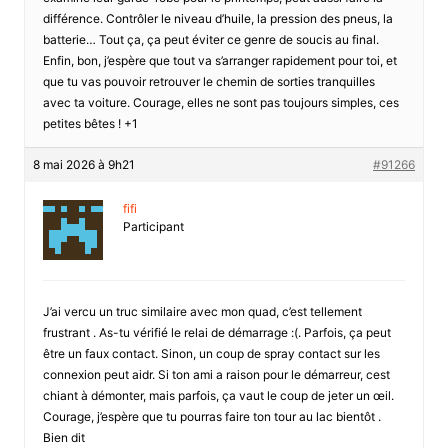
différence. Contrôler le niveau d’huile, la pression des pneus, la
batterie… Tout ça, ça peut éviter ce genre de soucis au final.
Enfin, bon, j’espère que tout va s’arranger rapidement pour toi, et
que tu vas pouvoir retrouver le chemin de sorties tranquilles
avec ta voiture. Courage, elles ne sont pas toujours simples, ces
petites bêtes ! +1
8 mai 2026 à 9h21
#91266
fifi
Participant
J’ai vercu un truc similaire avec mon quad, c’est tellement
frustrant . As-tu vérifié le relai de démarrage :(. Parfois, ça peut
être un faux contact. Sinon, un coup de spray contact sur les
connexion peut aidr. Si ton ami a raison pour le démarreur, cest
chiant à démonter, mais parfois, ça vaut le coup de jeter un œil.
Courage, j’espère que tu pourras faire ton tour au lac bientôt .
Bien dit