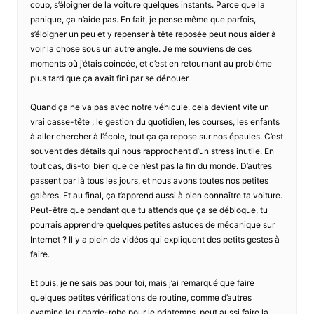
coup, s’éloigner de la voiture quelques instants. Parce que la
panique, ça n’aide pas. En fait, je pense même que parfois,
s’éloigner un peu et y repenser à tête reposée peut nous aider à
voir la chose sous un autre angle. Je me souviens de ces
moments où j’étais coincée, et c’est en retournant au problème
plus tard que ça avait fini par se dénouer.
Quand ça ne va pas avec notre véhicule, cela devient vite un
vrai casse-tête ; le gestion du quotidien, les courses, les enfants
à aller chercher à l’école, tout ça ça repose sur nos épaules. C’est
souvent des détails qui nous rapprochent d’un stress inutile. En
tout cas, dis-toi bien que ce n’est pas la fin du monde. D’autres
passent par là tous les jours, et nous avons toutes nos petites
galères. Et au final, ça t’apprend aussi à bien connaître ta voiture.
Peut-être que pendant que tu attends que ça se débloque, tu
pourrais apprendre quelques petites astuces de mécanique sur
Internet ? Il y a plein de vidéos qui expliquent des petits gestes à
faire.
Et puis, je ne sais pas pour toi, mais j’ai remarqué que faire
quelques petites vérifications de routine, comme d’autres
examine leur garde-robe pour le printemps, peut aussi faire la