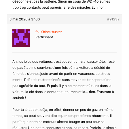
déeconne et pas la batterie. Sinon un coup de WD-40 sur les
trop trop contacts peut pareois faire des miracles Euh non.
8 mai 2026 à 3h06
#91232
fouXblockbuster
Participant
Ah, les joies des voitures, c’est souvent un vrai casse-tête, n’est-
ce pas ? Je me souviens d’une fois où ma voiture a décidé de
faire des siennes juste avant de partir en vacances. Le stress
monte, l’idée de rester coincée sans moyen de transport, c’est
pas agréable du tout. Et puis, il y a ce moment où tu es dans la
voiture, la clé dans le contact, tu tournes et là… rien. Frustrant à
souhait !
Pour ta situation, déjà, en effet, donner un peu de gaz en même
temps, ça peut souvent débloquer ces problèmes récurrents. Il
paraît que certains moteurs aiment bouger un peu pour se
réajuster. Une petite secousse et hop, ça repart. Parfois, le simple