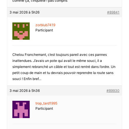
comme ça, t’inquiète ! pas compris
3 mai 2026 à 5h26
#89841
zorblub7419
Participant
Chelou Franchemant, c’est toujours pareil avec ces pannes
inattendues. J’avais un pote qui avait le même souci, il a
simplement rebranché un câble et tout est rentré dans l’ordre. Un
petit coup de main et tu devrais pouvoir reprendre la route sans
souci ! Enfin bref…
3 mai 2026 à 5h36
#89930
trop_tard1995
Participant