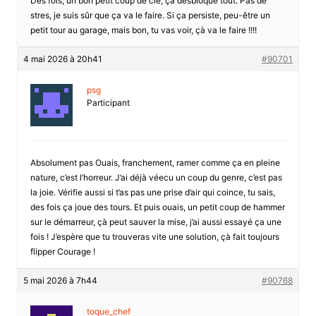
Des fois, un bon petit coup de clé, ça désbloque tout. Pas de
stres, je suis sûr que ça va le faire. Si ça persiste, peu-être un
petit tour au garage, mais bon, tu vas voir, çà va le faire !!!!
4 mai 2026 à 20h41
#90701
psg
Participant
Absolument pas Ouais, franchement, ramer comme ça en pleine
nature, c’est l’horreur. J’ai déjà véecu un coup du genre, c’est pas
la joie. Vérifie aussi si t’as pas une prise d’air qui coince, tu sais,
des fois ça joue des tours. Et puis ouais, un petit coup de hammer
sur le démarreur, çà peut sauver la mise, j’ai aussi essayé ça une
fois ! J’espère que tu trouveras vite une solution, çà fait toujours
flipper Courage !
5 mai 2026 à 7h44
#90768
toque_chef