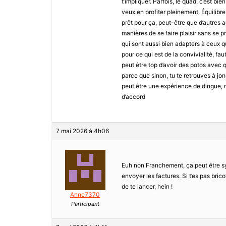
t’impliquer. Parfois, le quad, c’est bie
veux en profiter pleinement. Équilibre 
prêt pour ça, peut-être que d’autres ac
manières de se faire plaisir sans se p
qui sont aussi bien adapters à ceux qu
pour ce qui est de la convivialitè, fa
peut être top d’avoir des potos avec q
parce que sinon, tu te retrouves à jong
peut être une expérience de dingue, m
d’accord
7 mai 2026 à 4h06
Euh non Franchement, ça peut être sym
envoyer les factures. Si t’es pas bric
de te lancer, hein !
Anne7370
Participant