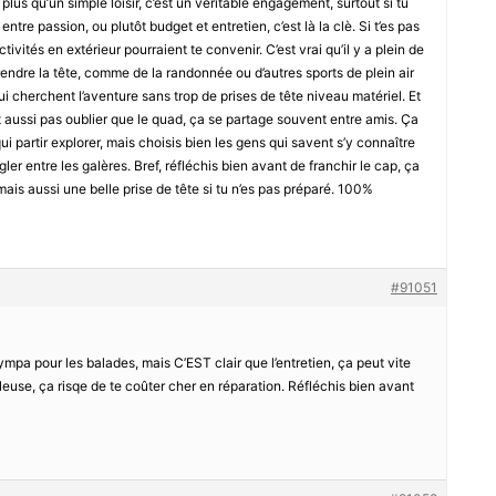
n plus qu’un simple loisir, c’est un véritable engagement, surtout si tu
entre passion, ou plutôt budget et entretien, c’est là la clè. Si t’es pas
tivités en extérieur pourraient te convenir. C’est vrai qu’il y a plein de
rendre la tête, comme de la randonnée ou d’autres sports de plein air
i cherchent l’aventure sans trop de prises de tête niveau matériel. Et
ut aussi pas oublier que le quad, ça se partage souvent entre amis. Ça
ui partir explorer, mais choisis bien les gens qui savent s’y connaître
ler entre les galères. Bref, réfléchis bien avant de franchir le cap, ça
ais aussi une belle prise de tête si tu n’es pas préparé. 100%
#91051
pa pour les balades, mais C’EST clair que l’entretien, ça peut vite
oleuse, ça risqe de te coûter cher en réparation. Réfléchis bien avant