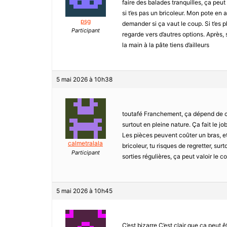
faire des balades tranquilles, ça peut l
si t’es pas un bricoleur. Mon pote en a
psg
demander si ça vaut le coup. Si t’es pl
Participant
regarde vers d’autres options. Après, s
la main à la pâte tiens d’ailleurs
5 mai 2026 à 10h38
toutafé Franchement, ça dépend de ce
surtout en pleine nature. Ça fait le jo
Les pièces peuvent coûter un bras, et 
calmetralala
bricoleur, tu risques de regretter, su
Participant
sorties régulières, ça peut valoir le c
5 mai 2026 à 10h45
C’est bizarre C’est clair que ça peut êt