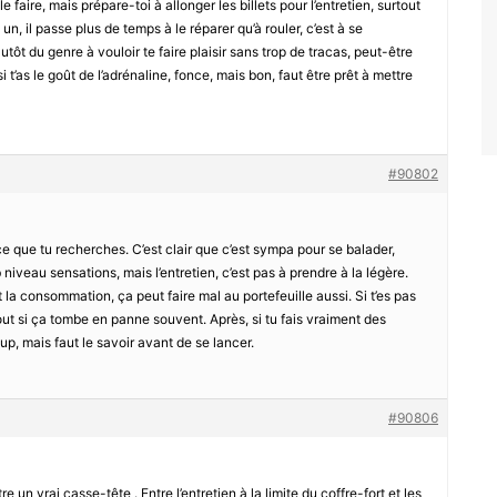
e faire, mais prépare-toi à allonger les billets pour l’entretien, surtout
 un, il passe plus de temps à le réparer qu’à rouler, c’est à se
utôt du genre à vouloir te faire plaisir sans trop de tracas, peut-être
i t’as le goût de l’adrénaline, fonce, mais bon, faut être prêt à mettre
#90802
 que tu recherches. C’est clair que c’est sympa pour se balader,
b niveau sensations, mais l’entretien, c’est pas à prendre à la légère.
la consommation, ça peut faire mal au portefeuille aussi. Si t’es pas
rtout si ça tombe en panne souvent. Après, si tu fais vraiment des
oup, mais faut le savoir avant de se lancer.
#90806
re un vrai casse-tête . Entre l’entretien à la limite du coffre-fort et les