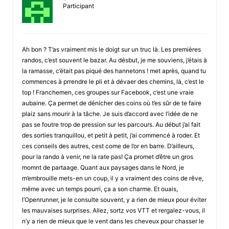
Participant
Ah bon ? T’as vraiment mis le doigt sur un truc là. Les premières
randos, c’est souvent le bazar. Au désbut, je me souviens, j’étais à
la ramasse, c’était pas piqué des hannetons ! met après, quand tu
commences à prrendre le pli et à dévaer des chemins, là, c’est le
top ! Franchemen, ces groupes sur Facebook, c’est une vraie
aubaine. Ça permet de dénicher des coins où t’es sûr de te faire
plaiz sans mourir à la tâche. Je suis d’accord avec l’idée de ne
pas se foutre trop de pression sur les parcours. Au début j’ai fait
des sorties tranquillou, et petit à petit, j’ai commencé à roder. Et
ces conseils des autres, cest come de l’or en barre. D’ailleurs,
pour la rando à venir, ne la rate pas! Ça promet d’être un gros
momnt de partaage. Quant aux paysages dans le Nord, je
m’embrouille mets-en un coup, il y a vraiment des coins de rêve,
même avec un temps pourri, ça a son charme. Et ouais,
l’Openrunner, je le consulte souvent, y a rien de mieux pour éviter
les mauvaises surprises. Allez, sortz vos VTT et rergalez-vous, il
n’y a rien de mieux que le vent dans les cheveux pour chasser le