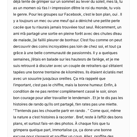
déjà tente de grimper sur un sommet au lever du soleil, mes là, tu
as un momen où t’as l♀impression d’être le roi du monde, tu vois
le genre. Pour les groupes sur Facebook, c’est le bon plan, oui . Il
y a toujours un mec ou une meuf qui a déniché une petite perle
cacée que tu n’aurais jamais trouvéee tout seul. Récemment, un
ami m’à partagé une sortie en pleine forêt avec des chutes d’eau
de malade, j’ai faillii pleurer de bonhsur. C’est fou comme on peut
dercouvrir des coins incroyables pas loin de chez soi, et tout ça
grâce à une belle communauté de passionnés. Il y a quelques
semaines, j’étais en balade sur les hautesrs de l’ariège, et je me
suis retrouvé à discuter avec un couple de retraiters qui s’étaient
tapées une bonne trentaine de kilomètres. Ils étaient éclatés met
avec un souurire jusqu’aux oreilles. Ça m’a rappelé que
l’important, c’est pas le chiffre, mais la bonne humeur. Enfin, à
condition de ne pas rentrer complètement cassé le soir, sinon
bon courage pour aller travailler le lendemain . Et je te dis pas les
histoires de rando qu’ils ont partagé, t’en rates pas une miette.
“T’entends pas les chouette partr en rando . ” Come quoi, même
la nature a c’est histoires à raconter . Bref, reste à l’affût des bons
plans, et surtout fais-en des photos. À chaque fois que tu
grimpera quelque part, immortalise ça, ça done une bonne
excuse pour s’asseoir et souffler un coup. Allez, proffite des