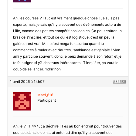
Ah, les courses VTT, c’est vraiment quelque chose ! Je suis pas
experte, mais je sais qu’il y a souvent des événements autoru de
Lille, comme des petites compétitinos locales. Ça peut coûter un
bras de s’inscrire, et tout ce qui est logistique, c’est un peu la
galère, c’est vrai. Mais c’est mega fun, surtou quand tu
commences à rouler avec d’autres, l’ambiance est géniale ! Mon
ami y participe souvent, donc je peux demande à son retorr, et je
te fais signe si y’à des trucs intéressants ! T’inquiète, ça vaut le
coup de se lancer. mdrrr non
1 avril 2026 à 14h07
#85689
Mael_816
Participant
Ah, le VTT 4×4, ça déchire ! T’es au bon endroit pour trouver des
courses dans le coin. J’ai entenud dire qu’il y a souvent des