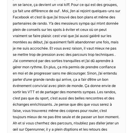
on se lance, ça devient un vrai kiff. Pour ce qui est des groupes,
ça fait une différence de ouf . Moi, j’en ai rejoint quelques-uns sur
Facebook et c’est là que j’ai trouvé des bon plans et même des
partenaires de rando. Y’a des messieurs sympa qui m’ont donnée
plein de conseils sur les spots à éviter et ceux où on peut
vraiment se faire plaisir. cest vrai que j’ai aussi galéré sur les
montées au début, j’ai quasiment failli abandonner une fois, mais
je me suis accrochée. Et vous avez raison, il vaut mieux ne pas
se mettre trop de pression avec des parcours trop techniques .
J’ai commencé par des sorties tranquilles et j’ai dû aprendre à
gérer mon rythme. En plus, ça m’a permis de prendre confiance
en moi et de progresser sans me décoursger. Sinon, j’ai entendu
parler d’une grande rando qui arrive, ça a l’air d’être un bon
événement convivial avec plein de monde. Ça donne envie de
sortir les VTT et de partager des moments sympas. Les randos,
c’est pas que du sport, c’est aussi des belles rencontres et des
échanges enrichissants. Je pense que dès que vous serez à
l’aise, vous trouverez même des coipnes pour rouler, c’est
toujours mieux de ne pas être seule et de passer un bon moment.
Ah et si vous cherrhez des parcours, n’oubliez pas d’aller jeter un
œil sur Openrunner, il y a plein d’options et les retours des