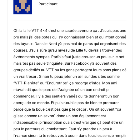
Participant
Oh la la le VTT 4×4 c’est une sacrée avenure ça . J’suuis pas une
pro mais j’ai des potes qui s’y connaissent bien et qui m’ont donné
des tuyaux. Dans le Nord y’a pas mal de parcs qui organisent des
courses. J’suis sûre qu’au niveau de Lille tu devrais trouver des
événements sympas. Parfois faut juste creuser un peu sur le net
mais t’es pas seule t’inquiète. Sur Facebook y’a souvent des
groupes dédiés au VTT ou les gens partagent leurs bons plans cé
un vrai trésor . Sinan tu peux jeter un œil sur des sites comme
“VTT-Planète” ou “Endurotribe” ça regorge d’infos. Mon ami
m’avait dit que le parc de l’Araignée cé un bon endroit p
commencer. Il y a des sentiers vairés qui te donneront un bon
aperçu de ce monde. Et puis n’oublie pas de bien te prerparer
parce que la boue c’est pas que p le décor . On dit souvent “ça
glisse comme un savon” donc un bon équipement est
indispensable. p l’inscription ouais c’est vrai que çà peut être un
peu le parcours du combattant. Faut s’y prendre un peu à
l’rvance sinon tu te retrouves à courir dans tous les sens p remplir