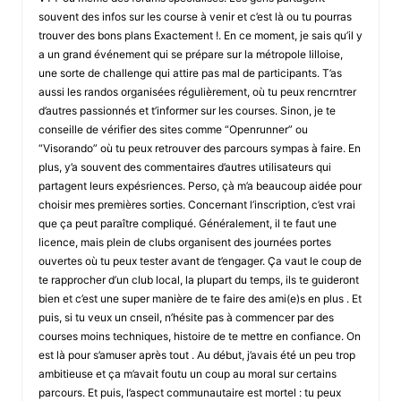
souvent des infos sur les course à venir et c’est là ou tu pourras
trouver des bons plans Exactement !. En ce moment, je sais qu’il y
a un grand événement qui se prépare sur la métropole lilloise,
une sorte de challenge qui attire pas mal de participants. T’as
aussi les randos organisées régulièrement, où tu peux rencrntrer
d’autres passionnés et t’informer sur les courses. Sinon, je te
conseille de vérifier des sites comme “Openrunner” ou
“Visorando” où tu peux retrouver des parcours sympas à faire. En
plus, y’a souvent des commentaires d’autres utilisateurs qui
partagent leurs expésriences. Perso, çà m’a beaucoup aidée pour
choisir mes premières sorties. Concernant l’inscription, c’est vrai
que ça peut paraître compliqué. Généralement, il te faut une
licence, mais plein de clubs organisent des journées portes
ouvertes où tu peux tester avant de t’engager. Ça vaut le coup de
te rapprocher d’un club local, la plupart du temps, ils te guideront
bien et c’est une super manière de te faire des ami(e)s en plus . Et
puis, si tu veux un cnseil, n’hésite pas à commencer par des
courses moins techniques, histoire de te mettre en confiance. On
est là pour s’amuser après tout . Au début, j’avais été un peu trop
ambitieuse et ça m’avait foutu un coup au moral sur certains
parcours. Et puis, l’aspect communautaire est mortel : tu peux