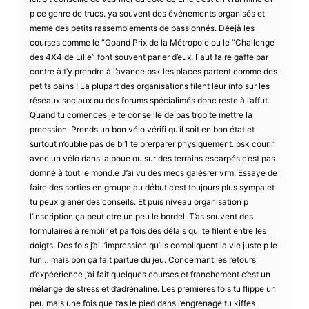
p ce genre de trucs. ya souvent des événements organisés et
meme des petits rassemblements de passionnés. Déejà les
courses comme le “Goand Prix de la Métropole ou le “Challenge
des 4X4 de Lille” font souvent parler d’eux. Faut faire gaffe par
contre à t’y prendre à l’avance psk les places partent comme des
petits pains ! La plupart des organisations filent leur info sur les
réseaux sociaux ou des forums spécialimés donc reste à l’affut.
Quand tu comences je te conseille de pas trop te mettre la
preession. Prends un bon vélo vérifi qu’il soit en bon état et
surtout n’oublie pas de bi1 te prerparer physiquement. psk courir
avec un vélo dans la boue ou sur des terrains escarpés c’est pas
domné à tout le mond.e J’ai vu des mecs galésrer vrm. Essaye de
faire des sorties en groupe au début c’est toujours plus sympa et
tu peux glaner des conseils. Et puis niveau organisation p
l’inscription ça peut etre un peu le bordel. T’as souvent des
formulaires à remplir et parfois des délais qui te filent entre les
doigts. Des fois j’ai l’impression qu’ils compliquent la vie juste p le
fun… mais bon ça fait partue du jeu. Concernant les retours
d’expéerience j’ai fait quelques courses et franchement c’est un
mélange de stress et d’adrénaline. Les premieres fois tu flippe un
peu mais une fois que t’as le pied dans l’engrenage tu kiffes