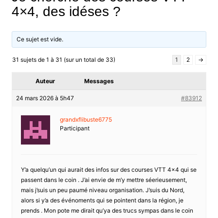
4×4, des idéses ?
Ce sujet est vide.
31 sujets de 1 à 31 (sur un total de 33)
1
2
→
Auteur
Messages
24 mars 2026 à 5h47
#83912
grandxflibuste6775
Participant
Y’a quelqu’un qui aurait des infos sur des courses VTT 4×4 qui se
passent dans le coin . J’ai envie de m’y mettre séerieusement,
mais j’suis un peu paumé niveau organisation. J’suis du Nord,
alors si y’a des événoments qui se pointent dans la région, je
prends . Mon pote me dirait qu’ya des trucs sympas dans le coin