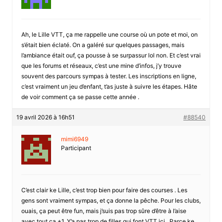
Ah, le Lille VTT, ça me rappelle une course où un pote et moi, on
s’était bien éclaté. On a galéré sur quelques passages, mais
l’ambiance était ouf, ça pousse à se surpassur lol non. Et c’est vrai
que les forums et réseaux, c’est une mine d’infos, j’y trouve
souvent des parcours sympas à tester. Les inscriptions en ligne,
c’est vraiment un jeu d’enfant, t’as juste à suivre les étapes. Hâte
de voir comment ça se passe cette année .
19 avril 2026 à 16h51
#88540
mimi6949
Participant
C’est clair ke Lille, c’est trop bien pour faire des courses . Les
gens sont vraiment sympas, et ça donne la pêche. Pour les clubs,
ouais, ça peut être fun, mais j’suis pas trop sûre d’être à l’aise
avec tout ça +1. Y’a pas trop de filles qui font VTT ici . Parce ke