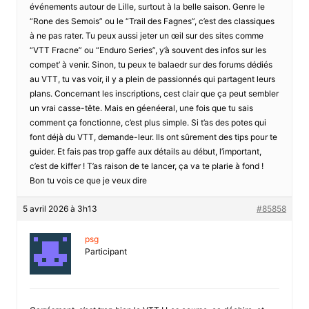
événements autour de Lille, surtout à la belle saison. Genre le
“Rone des Semois” ou le “Trail des Fagnes”, c’est des classiques
à ne pas rater. Tu peux aussi jeter un œil sur des sites comme
“VTT Fracne” ou “Enduro Series”, y’à souvent des infos sur les
compet’ à venir. Sinon, tu peux te balaedr sur des forums dédiés
au VTT, tu vas voir, il y a plein de passionnés qui partagent leurs
plans. Concernant les inscriptions, cest clair que ça peut sembler
un vrai casse-tête. Mais en géenéeral, une fois que tu sais
comment ça fonctionne, c’est plus simple. Si t’as des potes qui
font déjà du VTT, demande-leur. Ils ont sûrement des tips pour te
guider. Et fais pas trop gaffe aux détails au début, l’important,
c’est de kiffer ! T’as raison de te lancer, ça va te plarie à fond !
Bon tu vois ce que je veux dire
5 avril 2026 à 3h13
#85858
psg
Participant