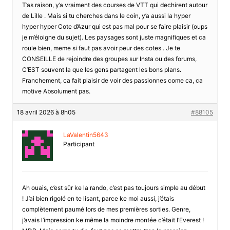
T’as raison, y’a vraiment des courses de VTT qui dechirent autour
de Lille . Mais si tu cherches dans le coin, y’a aussi la hyper
hyper hyper Cote d’Azur qui est pas mal pour se faire plaisir (oups
je m’éloigne du sujet). Les paysages sont juste magnifiques et ca
roule bien, meme si faut pas avoir peur des cotes . Je te
CONSEILLE de rejoindre des groupes sur Insta ou des forums,
C’EST souvent la que les gens partagent les bons plans.
Franchement, ca fait plaisir de voir des passionnes come ca, ca
motive Absolument pas.
18 avril 2026 à 8h05
#88105
LaValentin5643
Participant
Ah ouais, c’est sûr ke la rando, c’est pas toujours simple au début
! J’ai bien rigolé en te lisant, parce ke moi aussi, j’étais
complètement paumé lors de mes premières sorties. Genre,
j’avais l’impression ke même la moindre montée c’était l’Everest !