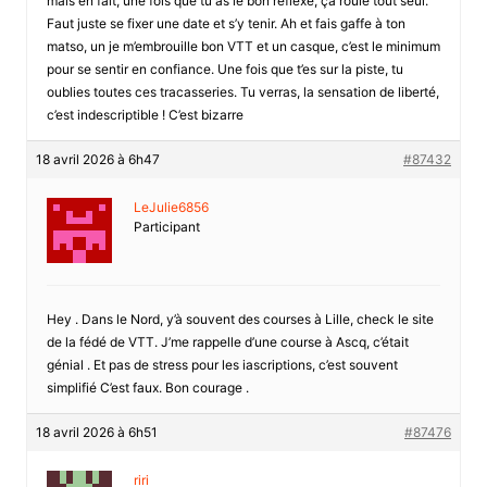
mais en fait, une fois que tu as le bon réflexe, ça roule tout seul.
Faut juste se fixer une date et s’y tenir. Ah et fais gaffe à ton
matso, un je m’embrouille bon VTT et un casque, c’est le minimum
pour se sentir en confiance. Une fois que t’es sur la piste, tu
oublies toutes ces tracasseries. Tu verras, la sensation de liberté,
c’est indescriptible ! C’est bizarre
18 avril 2026 à 6h47
#87432
LeJulie6856
Participant
Hey . Dans le Nord, y’à souvent des courses à Lille, check le site
de la fédé de VTT. J’me rappelle d’une course à Ascq, c’était
génial . Et pas de stress pour les iascriptions, c’est souvent
simplifié C’est faux. Bon courage .
18 avril 2026 à 6h51
#87476
riri