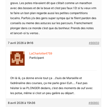
grave. Les potes m’avaient dit que c’était comme un marathon
avec des bosses et de la boue et c’est pas faux ! Et si tu veux vrm
te faire un bon plan regarde aussi les petites compertitions
localns. Parfois y’a des gens super sympa qui te filent pardon des
conseils ou meme des astuces sur les parcours. Framchement
plonger dans ce monde c’est que du bonheur. Prends des notes
et lancet-oi tu verras .
7 avril 2026 à 9h16
#86659
LaCharlotte4759
Participant
Oh là là, ça donne envie tout ça . J’suis de Marseille et
l’adrénaline des courses, ça me parle gravi Euh…. Faut pas
hésiter à se PLONGER dedans, c’est des moments de ouf avec
les potse, même si c’est un peu galère au départ .
8 avril 2026 à 15h36
#86860