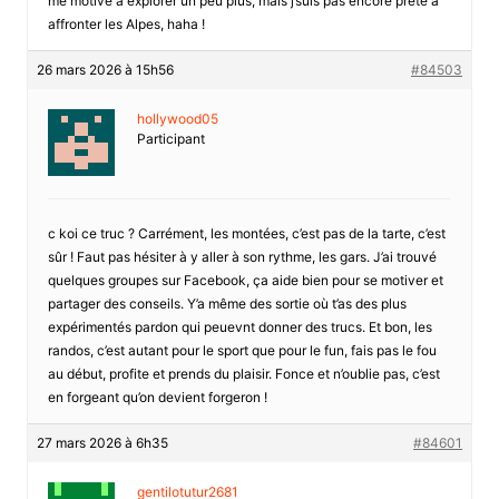
me motive à explorer un peu plus, mais j’suis pas encore prête à
affronter les Alpes, haha !
26 mars 2026 à 15h56
#84503
hollywood05
Participant
c koi ce truc ? Carrément, les montées, c’est pas de la tarte, c’est
sûr ! Faut pas hésiter à y aller à son rythme, les gars. J’ai trouvé
quelques groupes sur Facebook, ça aide bien pour se motiver et
partager des conseils. Y’a même des sortie où t’as des plus
expérimentés pardon qui peuevnt donner des trucs. Et bon, les
randos, c’est autant pour le sport que pour le fun, fais pas le fou
au début, profite et prends du plaisir. Fonce et n’oublie pas, c’est
en forgeant qu’on devient forgeron !
27 mars 2026 à 6h35
#84601
gentilotutur2681