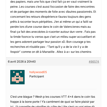
des papiers. mais une fois que c’est fait ça en vaut vraiment la
peine. Les courses c’est aussi l’occasion de faire des rencontres
et de partager des moments de folie avec d’autres passionnés. Et
concernant les retours d’expérience t’auras toujours des gens
prêts à raconter leurs péripéties. J’en ai même un qui a failli se
perdre lors d’une course dans le coin de Valencienes mais au
final ça fait des anecdotes à rcaonter autour dun verre . Fais pas
la timde foonce tu verras que c’set un milieu super accueillant et
les gens adorent partager leur passion xD. Bon courage p tes
recherches et n’oublie pas : “Tant qu’il y a de la vie il y a de
l’espoir” comme on dit à Marseille . Allez à a+ sur les chemins
6 avril 2026 à 20h40
#86574
hollywood05
Participant
C’est une blague ? Wesh p les courses VTT 4×4 dans le coin t’as
frappe à la bone porte ! Y’a carrément de quoi se faire plaisir par
ici. J’t conseille de vésrifier du côte de Lille c’est un vrai mine d’r