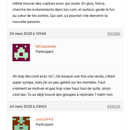
même trouver des copines avec qui rouler. En gros, fonce,
cherche les évésnements dans ton coin, et surtout, garde le fun
au cœur de tes sorties. Qui sait, ça pourrait vite deevenir ta
nouvelle passion .
24 mars 2026 à 10h54
#83984
MCassandre
Participant
Ah trop d’accord avec toi ! J’ai essayé une fois une rando, c’était
super sympa, mais j’ai un peu galéré sur les montées. Faut
vraiment se motiver et pas trop viser haut tout de suite, sinon
c’est dur. Tu as déjà trouvé des groupes à rejoindre ? mdrrr non
24 mars 2026 à 23h03
#84094
zaza3443
Participant