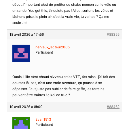
début, l’important c’est de profiter de chake momen sur le vélo ou
en rando. You got this, t’inquiète pas ! Allea, sortons les vélos et
lâchons prise, le plein air, c’est la vraie vie, tu valites ? Ça me
soule . lol
18 avril 2026 à 17h56
#88355
nerveux_lecteur2005
Participant
Ouais, Lille c’est chaud nivveau srties VTT, t’as raiso ! j’ai fait des
courses là-bas, c’est une vraie aventure, ça pousse à se
dépasser. Faut juste pas oublier de faire gaffe, les terrains
peuvent être traîtres ! c koi ce truc ?
19 avril 2026 à 8h00
#88462
Evan1913
Participant