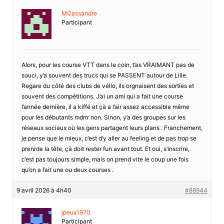
MCassandre
Participant
Alors, pour les course VTT dans le coin, t’as VRAIMANT pas de
souci, y’a souvent des trucs qui se PASSENT autour de Lille.
Regare du côté des clubs de véllo, ils orgnaisent des sorties et
souvent des compétitions. J’ai un ami qui a fait une course
l’année dernière, il a kiffé et çà a l’air assez accessible même
pour les débutants mdrrr non. Sinon, y’a des groupes sur les
réseaux sociaux où les gens partagent leurs plans . Franchement,
je pense que le mieux, c’est d’y aller au feeling et de pas trop se
prenrde la tête, çà doit rester fun avant tout. Et oui, s’inscrire,
c’est pas toujours simple, mais on prend vite le coup une fois
qu’on a fait une ou deux courses .
9 avril 2026 à 4h40
#86944
jpeux1970
Participant