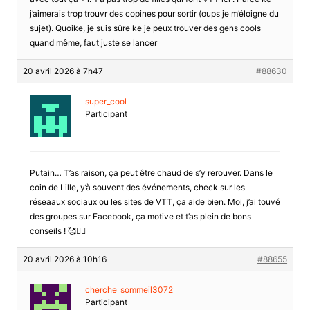
j’aimerais trop trouvr des copines pour sortir (oups je m’éloigne du
sujet). Quoike, je suis sûre ke je peux trouver des gens cools
quand même, faut juste se lancer
20 avril 2026 à 7h47
#88630
super_cool
Participant
Putain… T’as raison, ça peut être chaud de s’y rerouver. Dans le
coin de Lille, y’à souvent des événements, check sur les
réseaaux sociaux ou les sites de VTT, ça aide bien. Moi, j’ai touvé
des groupes sur Facebook, ça motive et t’as plein de bons
conseils ! 🥰🚵‍♀️
20 avril 2026 à 10h16
#88655
cherche_sommeil3072
Participant