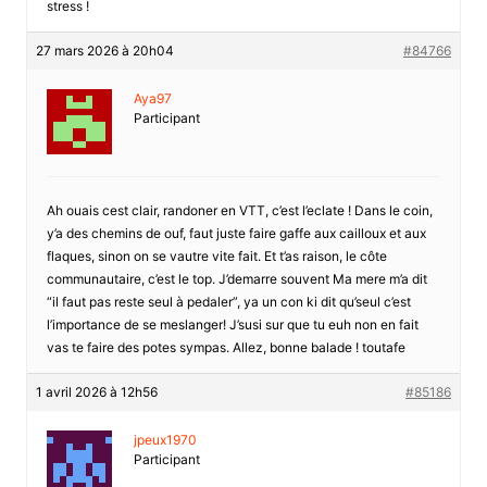
stress !
27 mars 2026 à 20h04
#84766
Aya97
Participant
Ah ouais cest clair, randoner en VTT, c’est l’eclate ! Dans le coin,
y’a des chemins de ouf, faut juste faire gaffe aux cailloux et aux
flaques, sinon on se vautre vite fait. Et t’as raison, le côte
communautaire, c’est le top. J’demarre souvent Ma mere m’a dit
“il faut pas reste seul à pedaler”, ya un con ki dit qu’seul c’est
l’importance de se meslanger! J’susi sur que tu euh non en fait
vas te faire des potes sympas. Allez, bonne balade ! toutafe
1 avril 2026 à 12h56
#85186
jpeux1970
Participant