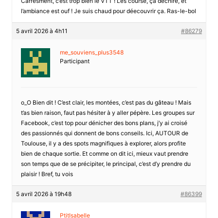
Carrésment, c’est trop bien le VTT ! Les course, ça déchire, et
l’ambiance est ouf ! Je suis chaud pour déecouvrir ça. Ras-le-bol
5 avril 2026 à 4h11
#86279
me_souviens_plus3548
Participant
o_O Bien dit ! C’est clair, les montées, c’est pas du gâteau ! Mais
t’as bien raison, faut pas hésiter à y aller pépère. Les groupes sur
Facebook, c’est top pour dénicher des bons plans, j’y ai croisé
des passionnés qui donnent de bons conseils. Ici, AUTOUR de
Toulouse, il y a des spots magnifiques à explorer, alors profite
bien de chaque sortie. Et comme on dit ici, mieux vaut prendre
son temps que de se précipiter, le principal, c’est d’y prendre du
plaisir ! Bref, tu vois
5 avril 2026 à 19h48
#86399
PtitIsabelle