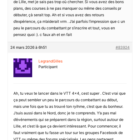
de Lille, met je sais pas trop où chercher. Si vous avez des bons
plans, des courses à ne pas manquer ou même des conseils pr
débuter, çà serait top. Ah et si vous avez des retours
d’expérience, ça m’aiderait vrm . J’ai parfois l’impression que c un
peu le parcours du combattant pr s’inscrire et tout, vous en
pensez quoi :). c faux ah et en fait
24 mars 2026 à 6h51
#83924
LegrandGilles
Participant
Ah, tu veux te lancer dans le VTT 4×4, cest super . C’est vrai que
ça peut sembler un peu le parcours du combattant au début,
mais une fois que tu as trouvé ton ryihme, c’est que du bonheur.
J’suis aussi dans le Nord, donc je te comprends. Y’a pas mal
d’événements qui se préparent dans la région, surtout autour de
Lille, et c’est là que ça devient intéressant. Pour commencer, il
faut vraiment que tu fasse un tour sur les groupes Facebook de
VTT ou même des forums spécialisés. Les gens partagent