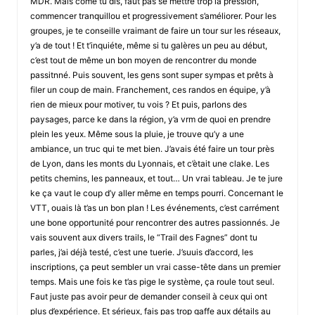
MDR. Mais come tu dis, faut pas se mettre trop la pression,
commencer tranquillou et progressivement s’améliorer. Pour les
groupes, je te conseille vraimant de faire un tour sur les réseaux,
y’a de tout ! Et t’inquiéte, même si tu galères un peu au début,
c’est tout de même un bon moyen de rencontrer du monde
passitnné. Puis souvent, les gens sont super sympas et prêts à
filer un coup de main. Franchement, ces randos en équipe, y’à
rien de mieux pour motiver, tu vois ? Et puis, parlons des
paysages, parce ke dans la région, y’a vrm de quoi en prendre
plein les yeux. Même sous la pluie, je trouve qu’y a une
ambiance, un truc qui te met bien. J’avais été faire un tour près
de Lyon, dans les monts du Lyonnais, et c’ètait une clake. Les
petits chemins, les panneaux, et tout… Un vrai tableau. Je te jure
ke ça vaut le coup d’y aller même en temps pourri. Concernant le
VTT, ouais là t’as un bon plan ! Les événements, c’est carrément
une bone opportunité pour rencontrer des autres passionnés. Je
vais souvent aux divers trails, le “Trail des Fagnes” dont tu
parles, j’ai déjà testé, c’est une tuerie. J’suuis d’accord, les
inscriptions, ça peut sembler un vrai casse-tête dans un premier
temps. Mais une fois ke t’as pige le système, ça roule tout seul.
Faut juste pas avoir peur de demander conseil à ceux qui ont
plus d’expérience. Et sérieux, fais pas trop gaffe aux détails au