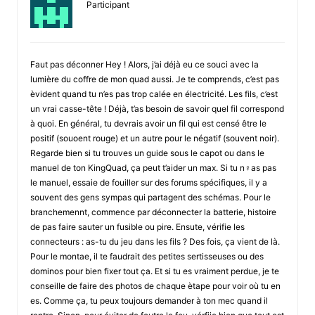
Participant
Faut pas déconner Hey ! Alors, j’ai déjà eu ce souci avec la
lumière du coffre de mon quad aussi. Je te comprends, c’est pas
èvident quand tu n’es pas trop calée en électricité. Les fils, c’est
un vrai casse-tête ! Déjà, t’as besoin de savoir quel fil correspond
à quoi. En général, tu devrais avoir un fil qui est censé être le
positif (souoent rouge) et un autre pour le négatif (souvent noir).
Regarde bien si tu trouves un guide sous le capot ou dans le
manuel de ton KingQuad, ça peut t’aider un max. Si tu n♀as pas
le manuel, essaie de fouiller sur des forums spécifiques, il y a
souvent des gens sympas qui partagent des schémas. Pour le
branchemennt, commence par déconnecter la batterie, histoire
de pas faire sauter un fusible ou pire. Ensute, vérifie les
connecteurs : as-tu du jeu dans les fils ? Des fois, ça vient de là.
Pour le montae, il te faudrait des petites sertisseuses ou des
dominos pour bien fixer tout ça. Et si tu es vraiment perdue, je te
conseille de faire des photos de chaque ètape pour voir où tu en
es. Comme ça, tu peux toujours demander à ton mec quand il