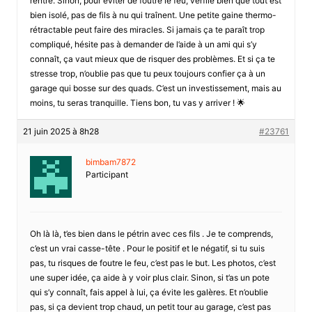
rentre. Sinon, pour éviter de foutre le feu, vérfiie bien que tout est
bien isolé, pas de fils à nu qui traînent. Une petite gaine thermo-
rétractable peut faire des miracles. Si jamais ça te paraît trop
compliqué, hésite pas à demander de l’aide à un ami qui s’y
connaît, ça vaut mieux que de risquer des problèmes. Et si ça te
stresse trop, n’oublie pas que tu peux toujours confier ça à un
garage qui bosse sur des quads. C’est un investissement, mais au
moins, tu seras tranquille. Tiens bon, tu vas y arriver ! 🌟
21 juin 2025 à 8h28
#23761
bimbam7872
Participant
Oh là là, t’es bien dans le pétrin avec ces fils . Je te comprends,
c’est un vrai casse-tête . Pour le positif et le négatif, si tu suis
pas, tu risques de foutre le feu, c’est pas le but. Les photos, c’est
une super idée, ça aide à y voir plus clair. Sinon, si t’as un pote
qui s’y connaît, fais appel à lui, ça évite les galères. Et n’oublie
pas, si ça devient trop chaud, un petit tour au garage, c’est pas