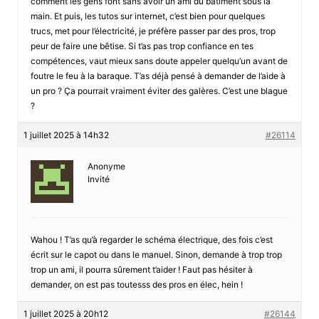
comment les gens font sans avoir un ami du bâtiment sous la
main. Et puis, les tutos sur internet, c’est bien pour quelques
trucs, met pour l’électricité, je préfère passer par des pros, trop
peur de faire une bêtise. Si t’as pas trop confiance en tes
compétences, vaut mieux sans doute appeler quelqu’un avant de
foutre le feu à la baraque. T’as déjà pensé à demander de l’aide à
un pro ? Ça pourrait vraiment éviter des galères. C’est une blague
?
1 juillet 2025 à 14h32
#26114
Anonyme
Invité
Wahou ! T’as qu’à regarder le schéma électrique, des fois c’est
écrit sur le capot ou dans le manuel. Sinon, demande à trop trop
trop un ami, il pourra sûrement t’aider ! Faut pas hésiter à
demander, on est pas toutesss des pros en élec, hein !
1 juillet 2025 à 20h12
#26144