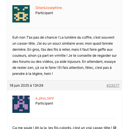
GirardJosephine
Participant
Euh non T’as pas de chance ! La lumière du coffre, c’est souvent
un casse-tête. J’ai eu un souci similaire avec mon quad l’année
dernière. En gros, t’as des fils à relier, mais il faut faire gaffe aux
couleurs, sinon ça part en vrrrrille ! Je te conseille de regarder sur
des forums ou des vidéos, ça aide tojuours. En attendant, essaye
de rester zen, çà va le faire ! Et fais attention, l’élec, c’est pas à
prendre à la légère, hein !
18 juin 2025 à 13h39
#23077
a_plus_tard
Participant
Ça me soule ! Ah la la, les fils colorés, c’est un vrai casse-tête ! 😅