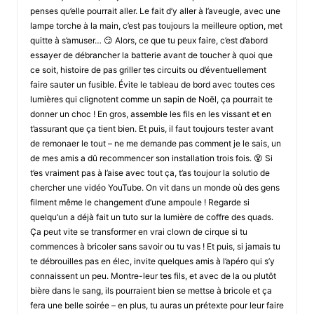
penses qu’elle pourrait aller. Le fait d’y aller à l’aveugle, avec une
lampe torche à la main, c’est pas toujours la meilleure option, met
quitte à s’amuser… 😏 Alors, ce que tu peux faire, c’est d’abord
essayer de débrancher la batterie avant de toucher à quoi que
ce soit, histoire de pas griller tes circuits ou d’éventuellement
faire sauter un fusible. Évite le tableau de bord avec toutes ces
lumières qui clignotent comme un sapin de Noël, ça pourrait te
donner un choc ! En gros, assemble les fils en les vissant et en
t’assurant que ça tient bien. Et puis, il faut toujours tester avant
de remonaer le tout – ne me demande pas comment je le sais, un
de mes amis a dû recommencer son installation trois fois. 😵 Si
t’es vraiment pas à l’aise avec tout ça, t’as toujour la solutio de
chercher une vidéo YouTube. On vit dans un monde où des gens
filment même le changement d’une ampoule ! Regarde si
quelqu’un a déjà fait un tuto sur la lumière de coffre des quads.
Ça peut vite se transformer en vrai clown de cirque si tu
commences à bricoler sans savoir ou tu vas ! Et puis, si jamais tu
te débrouilles pas en élec, invite quelques amis à l’apéro qui s’y
connaissent un peu. Montre-leur tes fils, et avec de la ou plutôt
bière dans le sang, ils pourraient bien se mettse à bricole et ça
fera une belle soirée – en plus, tu auras un prétexte pour leur faire