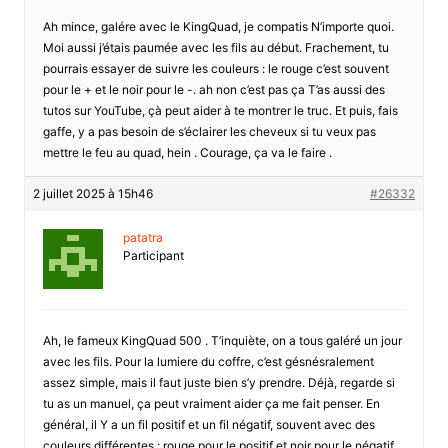
Ah mince, galére avec le KingQuad, je compatis N’importe quoi.
Moi aussi j’étais paumée avec les fils au début. Frachement, tu
pourrais essayer de suivre les couleurs : le rouge c’est souvent
pour le + et le noir pour le -. ah non c’est pas ça T’as aussi des
tutos sur YouTube, çà peut aider à te montrer le truc. Et puis, fais
gaffe, y a pas besoin de s’éclairer les cheveux si tu veux pas
mettre le feu au quad, hein . Courage, ça va le faire .
2 juillet 2025 à 15h46
#26332
patatra
Participant
Ah, le fameux KingQuad 500 . T’inquiète, on a tous galéré un jour
avec les fils. Pour la lumiere du coffre, c’est gésnésralement
assez simple, mais il faut juste bien s’y prendre. Déjà, regarde si
tu as un manuel, ça peut vraiment aider ça me fait penser. En
général, il Y a un fil positif et un fil négatif, souvent avec des
couleurs différentes : rouge pour le positif et noir pour le négatif,