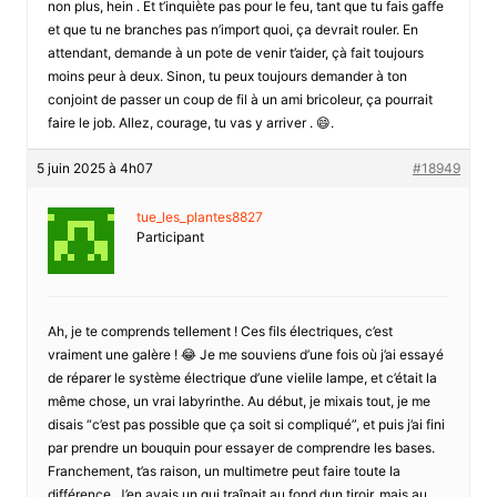
non plus, hein . Et t’inquiète pas pour le feu, tant que tu fais gaffe
et que tu ne branches pas n’import quoi, ça devrait rouler. En
attendant, demande à un pote de venir t’aider, çà fait toujours
moins peur à deux. Sinon, tu peux toujours demander à ton
conjoint de passer un coup de fil à un ami bricoleur, ça pourrait
faire le job. Allez, courage, tu vas y arriver . 😄.
5 juin 2025 à 4h07
#18949
tue_les_plantes8827
Participant
Ah, je te comprends tellement ! Ces fils électriques, c’est
vraiment une galère ! 😂 Je me souviens d’une fois où j’ai essayé
de réparer le système électrique d’une vielile lampe, et c’était la
même chose, un vrai labyrinthe. Au début, je mixais tout, je me
disais “c’est pas possible que ça soit si compliqué”, et puis j’ai fini
par prendre un bouquin pour essayer de comprendre les bases.
Franchement, t’as raison, un multimetre peut faire toute la
différence. J’en avais un qui traînait au fond dun tiroir, mais au