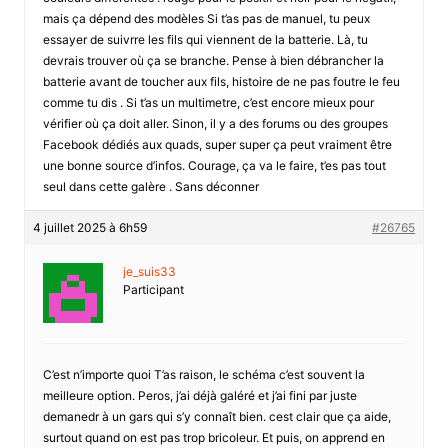
mais ça dépend des modèles Si t’as pas de manuel, tu peux
essayer de suivrre les fils qui viennent de la batterie. Là, tu
devrais trouver où ça se branche. Pense à bien débrancher la
batterie avant de toucher aux fils, histoire de ne pas foutre le feu
comme tu dis . Si t’as un multimetre, c’est encore mieux pour
vérifier où ça doit aller. Sinon, il y a des forums ou des groupes
Facebook dédiés aux quads, super super ça peut vraiment être
une bonne source d’infos. Courage, ça va le faire, t’es pas tout
seul dans cette galère . Sans déconner
4 juillet 2025 à 6h59
#26765
je_suis33
Participant
C’est n’importe quoi T’as raison, le schéma c’est souvent la
meilleure option. Peros, j’ai déjà galéré et j’ai fini par juste
demanedr à un gars qui s’y connaît bien. cest clair que ça aide,
surtout quand on est pas trop bricoleur. Et puis, on apprend en