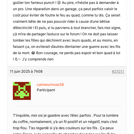
goûter ton fameux punch ! 😜 Au pire, n’hésite pas à demander à
un pro. Une réparation dans un garage, ça peut parfois valoir le
coût pour éviter de foutre le feu au quad, comme tu dis. Ça serait
vraiment bête de ne pas pouvoir rider à cause d’une bêtise
d’électricité ! Et puis, si tu parviens à tout brancher, fais moi signe,
çà m’ira de partager l’astuce sur le forum ! On ne doit pas laisser
tomber les filles qui déchirent avec leurs quads, et au moins, en
faisant ça, on eviterait d’autres d’entamer une guerre avec les fils
de la mort. 😂 Bon courage, ne perds pas espoir et bon quad à toi
! 💪✨ J’y comprends rien
11 juin 2025 à 7h08
#21011
calmeochose38
Participant
T’inquiète, moi osi je gaalère avec l’élec parfois . Pour la lumière
du coffre, normalement, y’a un fil positif et un négatif, mais c’est
trop flou. T’as regardé si y’a des couleurs sur les fils . Ça peux