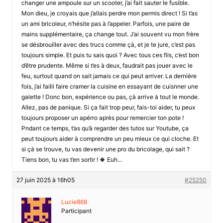
changer une ampoule sur un scooter, j’ai fait sauter le fusible.
Mon dieu, je croyais que j’allais perdre mon permis direct ! Si t’as
un ami bricoleur, n’hésite pas à l’appeler. Parfois, une paire de
mains supplémentaire, ça change tout. J’ai souvent vu mon frère
se désbrouiller avec des trucs comme çà, et je te jure, c’est pas
toujours simple. Et puis tu sais quoi ? Avec tous ces fils, c’est bon
d’être prudente. Même si t’es à deux, faudrait pas jouer avec le
feu, surtout quand on sait jamais ce qui peut arriver. La dernière
fois, j’ai failli faire cramer la cuisine en essayant de cuisnner une
galette ! Donc bon, expérience ou pas, çà arrive à tout le monde.
Allez, pas de panique. Si ça fait trop peur, fais-toi aider, tu peux
toujours proposer un apérro après pour remercier ton pote !
Pndant ce temps, t’as qu’à regarder des tutos sur Youtube, ça
peut toujours aider à comprendre un peu mieux ce qui cloche. Et
si çà se trouve, tu vas devenir une pro du bricolage, qui sait ?
Tiens bon, tu vas t’en sortir ! 🍀 Euh…
27 juin 2025 à 16h05
#25250
Lucie868
Participant