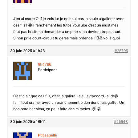
J’en ai marre Ouf je vois ke je ne chui pas la seule a gallerer avec
ces fils ! 😂 Franchement les tutos YouTube c’est un must mes
faut pas hesiter a demander a un pote si ca devient trop chaud.
Sinon pr le court-circuit tu geres mais prdence ! 💥✌️ voilà quoi
30 juin 2025 à 1h43
#25795
fifi4786
Participant
C’est clair que ces fils, c’est la galère Je suis d’accord. jai déjà
failli tout cramer avec un branchement bidon donc fais gaffe . Un
bon pote bricoleur, ça peut faire des miracles. 😅 😐
30 juin 2025 à 16h11
#25943
PtitIsabelle