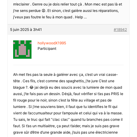
m’eclairer . Genre ou je dois relier tout çà . Mon mec est pas là et
j’ne sens perdue 😩. Et sinon, c’est galère aussi les réparations,
j’veux pas foutre le feu à mon quad . Help …
5 juin 2025 à 3h41
#18942
hollywoodX1995
Participant
Ah met t’es pas la seule à galérer avec ça, c’est un vrai casse-
tête . Ces fils, c’est comme des spaghettis, j’te jure C’est une
blague ?. 😂 jai derjà eu des soucis avec la lumiere de mon quad
aussi, j’te fais pas un dessin. Désjà, faut vérifier si t’as pas PRIS le
fil rouge pour le noir, sinon c’est la fête au village et pas de
lumiere . Si j’me souviens bien, il faut que tu identifies le fil qui
vient de l’accumualteur pour l’ampoule et celui qui va à la masse.
Tu sais, le truc qui fait “clac clac” quand tu branches pas come il
faut. Si t’as un multiaètre, ça peut t’aider, mais je suis pas grave
grave sûr d’être d’une grande aide, j’suis pas une électricienne