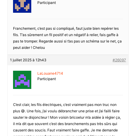
Participant
Franchement, c’est pas si compliqué, faut juste bien repérer les
fils. T’as sûrement un fil positif et un négatif à relier, fais gaffe à
pas te tromper. Regarde aussi si t’as pas un schéma sur le net, ça
peut aider ! Chelou
1 juillet 2025 à 12h43
#26097
LaLouane4714
Participant
C’est clair, les fils électriques, c’est vraiment pas mon truc non
plus 😅. Une fois, j’ai voulu débrancher une prise et j’ai failli faire
sauter le disjoncteur ! Mon voisin bricoelur m’a aidée à régler ça,
il m’a dit que souvent c’est des branchements pas très sûrs qui
causent des soucis. Faut vraiment faire gaffe. Je me demande