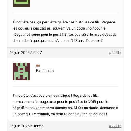
T’inquiète pas, ça peut être galère ces histoires de fils. Regarde
les couleurs des câbles, souvent y’a un code : noir pour le
nésgatif et rouge pour le positif. Si t’es pas sûre, le mieux c’est de
demander à quelqu’un qui s’y connaît ! Sans déconner ?
16 juin 2025 à 9h07
#22615
riri
Participant
T’inquiète, c’est pas bien compliqué ! Regarde les fils,
normalement le rouge c’est pour le positif et le NOIR pour le
négatif, tu peux te repérer comme ça. Si t’as un doute, demande à
un pote qui s’y connaît, ça peut t’aider à éviter les couacs !
16 juin 2025 à 16h56
#22716