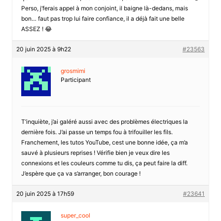
Perso, j’ferais appel à mon conjoint, il baigne là-dedans, mais
bon… faut pas trop lui faire confiance, il a déjà fait une belle
ASSEZ ! 😂
20 juin 2025 à 9h22
#23563
grosmimi
Participant
T’inquiète, j’ai galéré aussi avec des problèmes électriques la
dernière fois. J’ai passe un temps fou à trifouiller les fils.
Franchement, les tutos YouTube, cest une bonne idée, ça m’a
sauvé à plusieurs reprises ! Vérifie bien je veux dire les
connexions et les couleurs comme tu dis, ça peut faire la diff.
J’espère que ça va s’arranger, bon courage !
20 juin 2025 à 17h59
#23641
super_cool