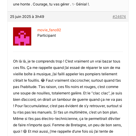
une honte . Courage, tu vas gérer . ✨ Génial !.
25 juin 2025 à 3h49
#24674
movie_fano92
Participant
Oh là là, je te comprends trop ! C’est vraiment un vrai bazar tous
ces fils. Ça me rappelle quand j’ai essaé de réparer le son de ma
vieille boîte à musique, j’ai failli appeler les pompiers teliement
c’était le fouillis. 😂 Faut vraiment s’accrocher, surtout quand t’as
pas l’habitude. T’as raison, ces fils noirs et rouges, c’est comme
une soupe de nouilles, totalement galère. Et le “clac clac”, je suis
bien d’accord, on dirait un tambour de guerre quand ça ne va pas
! Pour l’accumulateur, c’est pas évident de s’y retrouver, surtout si
tu n’as pas les manuels. Si t’as un multimètre, c’est un bon plan.
Même si t’es pas électro-technicienne, ça te permettrait d’éviter
de faire n’importe quoi. Femme de Bretagne, un peu de bon sens,
quoi ! 😄 Et moi aussi, j’me rappelle d’une fois où j’ai tente de