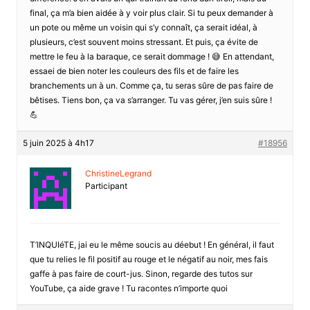
final, ça m’a bien aidée à y voir plus clair. Si tu peux demander à
un pote ou même un voisin qui s’y connaît, ça serait idéal, à
plusieurs, c’est souvent moins stressant. Et puis, ça évite de
mettre le feu à la baraque, ce serait dommage ! 😅 En attendant,
essaei de bien noter les couleurs des fils et de faire les
branchements un à un. Comme ça, tu seras sûre de pas faire de
bêtises. Tiens bon, ça va s’arranger. Tu vas gérer, j’en suis sûre !
💪
5 juin 2025 à 4h17
#18956
ChristineLegrand
Participant
T’INQUIéTE, jai eu le même soucis au déebut ! En général, il faut
que tu relies le fil positif au rouge et le négatif au noir, mes fais
gaffe à pas faire de court-jus. Sinon, regarde des tutos sur
YouTube, ça aide grave ! Tu racontes n’importe quoi