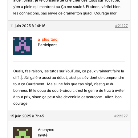
aider. Sinon, je te conseille de chercher des tutos sur YouTube,
y’en a plein qui montrent ça Ça me soule !. Et sinon, vérifei bien
les connexions, pas envie de cramer ton quad . Courage mdr
11 juin 2025 à 14h16
#21127
a_plus_tard
Participant
Ouais, t’as raison, les tutos sur YouTube, ça peux vraiment faire la
diff :|. J’ai galéré aussi au début, c’est pas évident de comprendre
tout ça Carrément . Mais une fois que t’as pigé, c’est que du
bonheur. Et le coup du court-circuit, c’est le genre de truc à éviter
à tout prix, sinon ça peut vite devenir la catastrophe . Allez, bon
courage
15 juin 2025 à 7h45
#22327
Anonyme
Invité