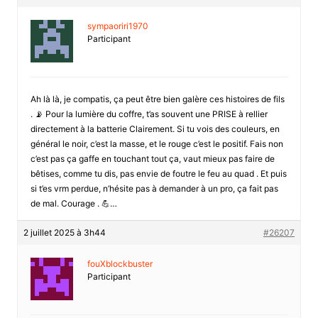
sympaoriri1970
Participant
Ah là là, je compatis, ça peut être bien galère ces histoires de fils
. 📡 Pour la lumière du coffre, t’as souvent une PRISE à rellier
directement à la batterie Clairement. Si tu vois des couleurs, en
général le noir, c’est la masse, et le rouge c’est le positif. Fais non
c’est pas ça gaffe en touchant tout ça, vaut mieux pas faire de
bêtises, comme tu dis, pas envie de foutre le feu au quad . Et puis
si t’es vrm perdue, n’hésite pas à demander à un pro, ça fait pas
de mal. Courage . 💪…
2 juillet 2025 à 3h44
#26207
fouXblockbuster
Participant