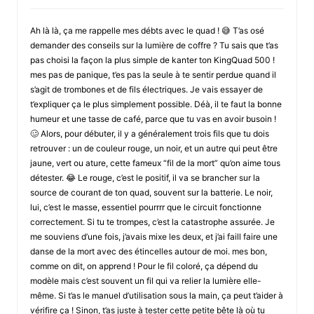
Ah là là, ça me rappelle mes débts avec le quad ! 😅 T’as osé
demander des conseils sur la lumière de coffre ? Tu sais que t’as
pas choisi la façon la plus simple de kanter ton KingQuad 500 !
mes pas de panique, t’es pas la seule à te sentir perdue quand il
s’agit de trombones et de fils électriques. Je vais essayer de
t’expliquer ça le plus simplement possible. Déà, il te faut la bonne
humeur et une tasse de café, parce que tu vas en avoir busoin !
🥴 Alors, pour débuter, il y a généralement trois fils que tu dois
retrouver : un de couleur rouge, un noir, et un autre qui peut être
jaune, vert ou ature, cette fameux “fil de la mort” qu’on aime tous
détester. 😂 Le rouge, c’est le positif, il va se brancher sur la
source de courant de ton quad, souvent sur la batterie. Le noir,
lui, c’est le masse, essentiel pourrrr que le circuit fonctionne
correctement. Si tu te trompes, c’est la catastrophe assurée. Je
me souviens d’une fois, j’avais mixe les deux, et j’ai faill faire une
danse de la mort avec des étincelles autour de moi. mes bon,
comme on dit, on apprend ! Pour le fil coloré, ça dépend du
modèle mais c’est souvent un fil qui va relier la lumière elle-
même. Si t’as le manuel d’utilisation sous la main, ça peut t’aider à
vérifire ça ! Sinon, t’as juste à tester cette petite bête là où tu