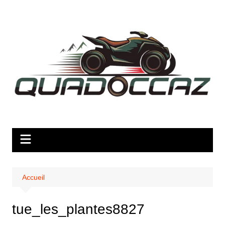
Aller
au
contenu
Accueil
tue_les_plantes8827