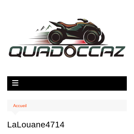
Aller
au
contenu
Accueil
LaLouane4714