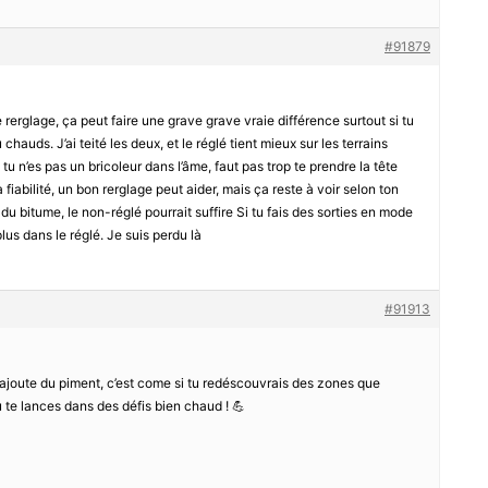
#91879
rerglage, ça peut faire une grave grave vraie différence surtout si tu
hauds. J’ai teité les deux, et le réglé tient mieux sur les terrains
 tu n’es pas un bricoleur dans l’âme, faut pas trop te prendre la tête
iabilité, un bon rerglage peut aider, mais ça reste à voir selon ton
ur du bitume, le non-réglé pourrait suffire Si tu fais des sorties en mode
lus dans le réglé. Je suis perdu là
#91913
ajoute du piment, c’est come si tu redéscouvrais des zones que
 te lances dans des défis bien chaud ! 💪