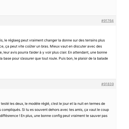
#91764
is, le réglaeg peut vraiment changer la donne sur des terrains plus
 face, ça peut vite coûter un bras. Mieux vaut en discuter avec des
, leur avis pourra t’aider à y voir plus clair. En attendant, une bonne
la base pour s’assurer que tout roule. Puis bon, le plaisir de la balade
#91839
esté les deux, le modèle réglé, c’est le jour et la nuit en termes de
s compliqués. Si tu es souvent dehors avec tes amis, ça vaut le coup
la diffésrence ! En plus, une bonne config peut vraiment te sauver pas