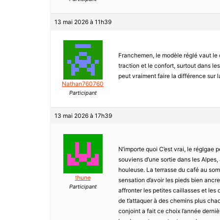
13 mai 2026 à 11h39
Franchemen, le modèle réglé vaut le c
traction et le confort, surtout dans l
peut vraiment faire la différence sur la
Nathan760760
Participant
13 mai 2026 à 17h39
N’importe quoi C’est vrai, le réglgae
souviens d’une sortie dans les Alpes
houleuse. La terrasse du café au som
thune
sensation d’avoir les pieds bien ancr
Participant
affronter les petites caillasses et les
de t’attaquer à des chemins plus chao
conjoint a fait ce choix l’année dern