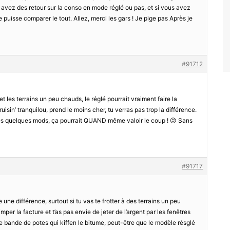
avez des retour sur la conso en mode réglé ou pas, et si vous avez
e puisse comparer le tout. Allez, merci les gars ! Je pige pas Après je
#91712
 les terrains un peu chauds, le réglé pourrait vraiment faire la
cruisin’ tranquilou, prend le moins cher, tu verras pas trop la différence.
outes quelques mods, ça pourrait QUAND même valoir le coup ! 😜 Sans
#91717
 une différence, surtout si tu vas te frotter à des terrains un peu
imper la facture et t’as pas envie de jeter de l’argent par les fenêtres
une bande de potes qui kiffen le bitume, peut-être que le modèle résglé