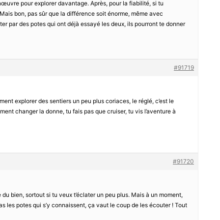
uvre pour explorer davantage. Après, pour la fiabilité, si tu
r. Mais bon, pas sûr que la différence soit énorme, même avec
ter par des potes qui ont déjà essayé les deux, ils pourront te donner
#91719
iment explorer des sentiers un peu plus coriaces, le réglé, c’est le
ment changer la donne, tu fais pas que cruiser, tu vis l’aventure à
#91720
re du bien, sortout si tu veux t’éclater un peu plus. Mais à un moment,
’as les potes qui s’y connaissent, ça vaut le coup de les écouter ! Tout