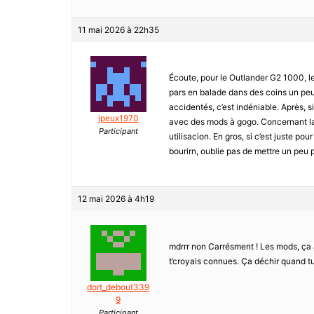
11 mai 2026 à 22h35
Écoute, pour le Outlander G2 1000, le 
pars en balade dans des coins un peu c
accidentés, c’est indéniable. Après, si
jpeux1970
avec des mods à gogo. Concernant la f
Participant
utilisacion. En gros, si c’est juste po
bourirn, oublie pas de mettre un peu p
12 mai 2026 à 4h19
mdrrr non Carrésment ! Les mods, ça 
t’croyais connues. Ça déchir quand tu
dort_debout339
9
Participant