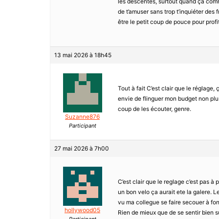
les descentes, surtout quand ça comm
de t’amuser sans trop t’inquiéter des
être le petit coup de pouce pour profi
13 mai 2026 à 18h45
Tout à fait C’est clair que le réglage,
envie de flinguer mon budget non plus,
coup de les écouter, genre.
Suzanne876
Participant
27 mai 2026 à 7h00
C’est clair que le reglage c’est pas à
un bon velo ça aurait ete la galere. L
vu ma collegue se faire secouer à fon
hollywood05
Rien de mieux que de se sentir bien s