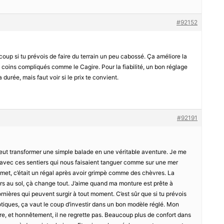
#92152
oup si tu prévois de faire du terrain un peu cabossé. Ça améliore la
es coins compliqués comme le Cagire. Pour la fiabilité, un bon réglage
 durée, mais faut voir si le prix te convient.
#92191
 peut transformer une simple balade en une véritable aventure. Je me
, avec ces sentiers qui nous faisaient tanguer comme sur une mer
met, c’était un régal après avoir grimpè comme des chèvres. La
ers au sol, çà change tout. J’aime quand ma monture est prête à
 ornières qui peuvent surgir à tout moment. C’est sûr que si tu prévois
tiques, ça vaut le coup d’investir dans un bon modèle réglé. Mon
ière, et honnêtement, il ne regrette pas. Beaucoup plus de confort dans