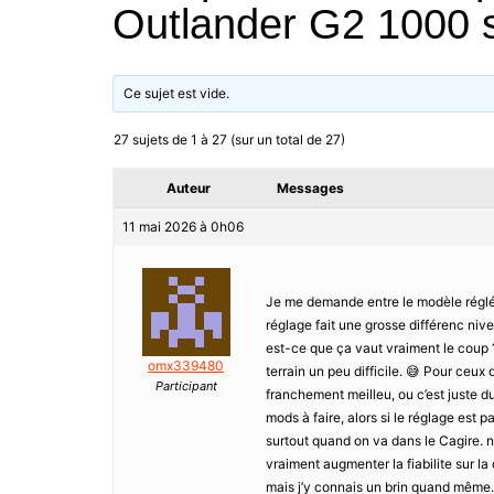
Outlander G2 1000 s
Ce sujet est vide.
27 sujets de 1 à 27 (sur un total de 27)
Auteur
Messages
11 mai 2026 à 0h06
Je me demande entre le modèle réglé o
réglage fait une grosse différenc nive
est-ce que ça vaut vraiment le coup ? 
omx339480
terrain un peu difficile. 😅 Pour ceux
Participant
franchement meilleu, ou c’est juste d
mods à faire, alors si le réglage est p
surtout quand on va dans le Cagire. nE
vraiment augmenter la fiabilite sur l
mais j’y connais un brin quand même. 