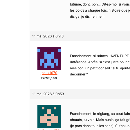
bitume, donc bon… Dites-moi si vous 
les poids à chaque fois, histoire que j
dis ça, je dis rien hein
11 mai 2026 à 0h18
Franchement, si t’aimes L’AVENTURE et
différence. Après, si c’est juste pour 
mes bon, un petit conseil : si tu aj
jpeux1970
déconner ?
Participant
11 mai 2026 à 0h53
Franchement, le réglaeg, ça peut faire
chauds, tu vois. Mais ouais, ça fait gr
(je pars dans tous les sens). Si t’as 