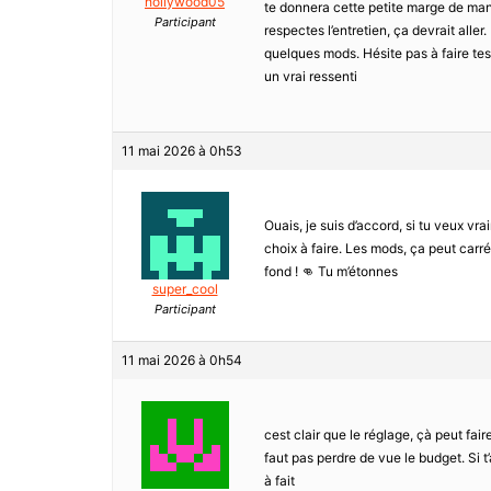
hollywood05
te donnera cette petite marge de manœ
Participant
respectes l’entretien, ça devrait alle
quelques mods. Hésite pas à faire tes
un vrai ressenti
11 mai 2026 à 0h53
Ouais, je suis d’accord, si tu veux vra
choix à faire. Les mods, ça peut carré
fond ! 👊 Tu m’étonnes
super_cool
Participant
11 mai 2026 à 0h54
cest clair que le réglage, çà peut fai
faut pas perdre de vue le budget. Si t
à fait