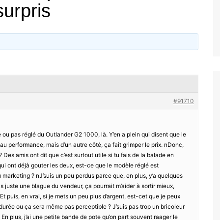
urpris
#91710
u pas réglé du Outlander G2 1000, là. Y’en a plein qui disent que le
au performance, mais d’un autre côté, ça fait grimper le prix. nDonc,
Des amis ont dit que c’est surtout utile si tu fais de la balade en
 qui ont déjà gouter les deux, est-ce que le modèle réglé est
u marketing ? nJ’suis un peu perdus parce que, en plus, y’a quelques
as juste une blague du vendeur, ça pourrait m’aider à sortir mieux,
t puis, en vrai, si je mets un peu plus d’argent, est-cet que je peux
a durée ou ça sera même pas perceptible ? J’suis pas trop un bricoleur
En plus, j’ai une petite bande de pote qu’on part souvent raager le