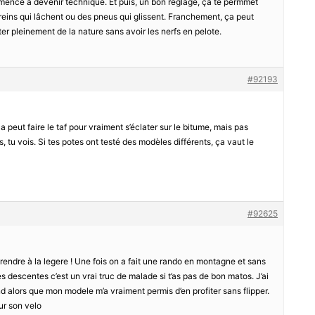
ence à devenir technique. Et puis, un bon réglage, ça te permmet
 freins qui lâchent ou des pneus qui glissent. Franchement, ça peut
ter pleinement de la nature sans avoir les nerfs en pelote.
#92193
 ça peut faire le taf pour vraiment s’éclater sur le bitume, mais pas
 tu vois. Si tes potes ont testé des modèles différents, ça vaut le
#92625
 prendre à la legere ! Une fois on a fait une rando en montagne et sans
es descentes c’est un vrai truc de malade si t’as pas de bon matos. J’ai
d alors que mon modele m’a vraiment permis d’en profiter sans flipper.
ur son velo