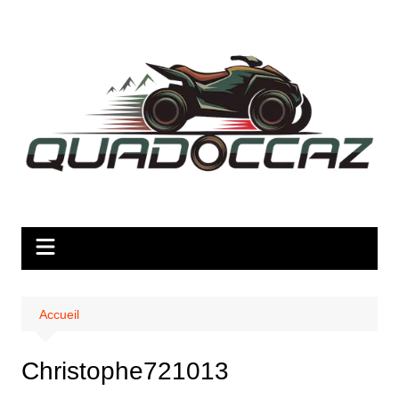
Aller
au
contenu
Accueil
Christophe721013