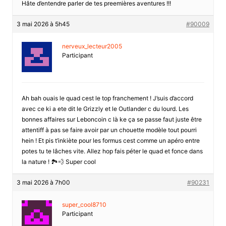
Hâte d’entendre parler de tes preemières aventures !!!
3 mai 2026 à 5h45
#90009
nerveux_lecteur2005
Participant
Ah bah ouais le quad cest le top franchement ! J’suis d’accord
avec ce ki a ete dit le Grizzly et le Outlander c du lourd. Les
bonnes affaires sur Leboncoin c là ke ça se passe faut juste être
attentiff à pas se faire avoir par un chouette modèle tout pourri
hein ! Et pis t’inkiète pour les formus cest comme un apéro entre
potes tu te lâches vite. Allez hop fais péter le quad et fonce dans
la nature ! 🏞️💨 Super cool
3 mai 2026 à 7h00
#90231
super_cool8710
Participant