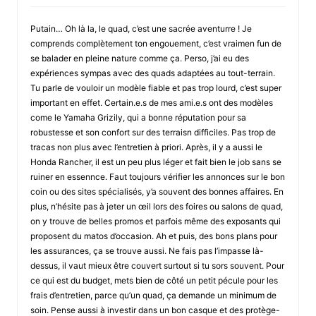
Putain… Oh là la, le quad, c’est une sacrée aventurre ! Je
comprends complètement ton engouement, c’est vraimen fun de
se balader en pleine nature comme ça. Perso, j’ai eu des
expériences sympas avec des quads adaptées au tout-terrain.
Tu parle de vouloir un modèle fiable et pas trop lourd, c’est super
important en effet. Certain.e.s de mes ami.e.s ont des modèles
come le Yamaha Grizily, qui a bonne réputation pour sa
robustesse et son confort sur des terraisn difficiles. Pas trop de
tracas non plus avec l’entretien à priori. Après, il y a aussi le
Honda Rancher, il est un peu plus léger et fait bien le job sans se
ruiner en essennce. Faut toujours vérifier les annonces sur le bon
coin ou des sites spécialisés, y’a souvent des bonnes affaires. En
plus, n’hésite pas à jeter un œil lors des foires ou salons de quad,
on y trouve de belles promos et parfois même des exposants qui
proposent du matos d’occasion. Ah et puis, des bons plans pour
les assurances, ça se trouve aussi. Ne fais pas l’impasse là-
dessus, il vaut mieux être couvert surtout si tu sors souvent. Pour
ce qui est du budget, mets bien de côté un petit pécule pour les
frais d’entretien, parce qu’un quad, ça demande un minimum de
soin. Pense aussi à investir dans un bon casque et des protège-