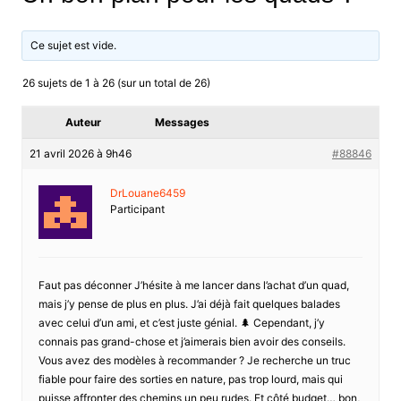
Ce sujet est vide.
26 sujets de 1 à 26 (sur un total de 26)
Auteur
Messages
21 avril 2026 à 9h46
#88846
DrLouane6459
Participant
Faut pas déconner J’hésite à me lancer dans l’achat d’un quad,
mais j’y pense de plus en plus. J’ai déjà fait quelques balades
avec celui d’un ami, et c’est juste génial. 🌲 Cependant, j’y
connais pas grand-chose et j’aimerais bien avoir des conseils.
Vous avez des modèles à recommander ? Je recherche un truc
fiable pour faire des sorties en nature, pas trop lourd, mais qui
puisse affronter des chemins un peu rudes. Et côté budget… bon,