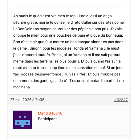
Ah ouais le quad c’est vraimen le top . J’ne ai ossi un et ça
déchire grave. moi je te conseille diretc d’aller sur des sites come
LeBonCoin t’as moyen de trouver des pépites a bon prix. J’avais
choppé le mien pour une bouchée de pain et c que du bonheuur.
Bon c’est clair que faut mettre un bon casque sinon t’es pas dans
le game . Sinonn pour les modèles Honda et Yamaha c le must
j’suis d’accord toutafé. Perso j’ai un Yamaha et il me suit partout
même dans les terrains les plus pourris. Et puis quand t’es sur la
route avec tu te sens trop libre c une sensation de ouf. Si un jour
t’as l’occase d’essayer fonce . Tu vas kiffer . Et puis n’oublie pas
de prendre des gants ça aide b1. T’es un vrai motard a partir de la
mdr. haha
27 mai 2026 à 7h35
#92847
Mehdi846846
Participant