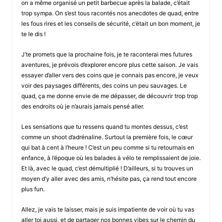
on a même organisé un petit barbecue après la balade, c’était
trop sympa. On s’est tous racontés nos anecdotes de quad, entre
les fous rires et les conseils de sécurité, c’était un bon moment, je
te le dis !
J’te promets que la prochaine fois, je te raconterai mes futures
aventures, je prévois d’explorer encore plus cette saison. Je vais
essayer d’aller vers des coins que je connais pas encore, je veux
voir des paysages différents, des coins un peu sauvages. Le
quad, ça me donne envie de me dépasser, de découvrir trop trop
des endroits où je n’aurais jamais pensé aller.
Les sensations que tu ressens quand tu montes dessus, c’est
comme un shoot d’adrénaline. Surtout la première fois, le cœur
qui bat à cent à l’heure ! C’est un peu comme si tu retournais en
enfance, à l’époque où les balades à vélo te remplissaient de joie.
Et là, avec le quad, c’est démultiplié ! D’ailleurs, si tu trouves un
moyen d’y aller avec des amis, n’hésite pas, ça rend tout encore
plus fun.
Allez, je vais te laisser, mais je suis impatiente de voir où tu vas
aller toi aussi, et de partager nos bonnes vibes sur le chemin du