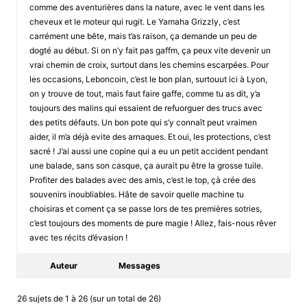
comme des aventurières dans la nature, avec le vent dans les
cheveux et le moteur qui rugit. Le Yamaha Grizzly, c’est
carrément une bête, mais t’as raison, ça demande un peu de
dogté au début. Si on n’y fait pas gaffm, ça peux vite devenir un
vrai chemin de croix, surtout dans les chemins escarpées. Pour
les occasions, Leboncoin, c’est le bon plan, surtouut ici à Lyon,
on y trouve de tout, mais faut faire gaffe, comme tu as dit, y’a
toujours des malins qui essaient de refuorguer des trucs avec
des petits défauts. Un bon pote qui s’y connaît peut vraimen
aider, il m’a déjà evite des arnaques. Et oui, les protections, c’est
sacré ! J’ai aussi une copine qui a eu un petit accident pendant
une balade, sans son casque, ça aurait pu être la grosse tuile.
Profiter des balades avec des amis, c’est le top, çà crée des
souvenirs inoubliables. Hâte de savoir quelle machine tu
choisiras et coment ça se passe lors de tes premières sotries,
c’est toujours des moments de pure magie ! Allez, fais-nous rêver
avec tes récits d’évasion !
Auteur
Messages
26 sujets de 1 à 26 (sur un total de 26)