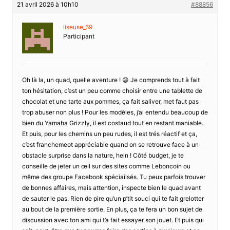
21 avril 2026 à 10h10
#88856
liseuse_69
Participant
Oh là la, un quad, quelle aventure ! 😄 Je comprends tout à fait
ton hésitation, c’est un peu comme choisir entre une tablette de
chocolat et une tarte aux pommes, ça fait saliver, met faut pas
trop abuser non plus ! Pour les modèles, j’ai entendu beaucoup de
bien du Yamaha Grizzly, il est costaud tout en restant maniable.
Et puis, pour les chemins un peu rudes, il est trés réactif et ça,
c’est franchemeot appréciable quand on se retrouve face à un
obstacle surprise dans la nature, hein ! Côté budget, je te
conseille de jeter un œil sur des sites comme Leboncoin ou
même des groupe Facebook spéciailsés. Tu peux parfois trouver
de bonnes affaires, mais attention, inspecte bien le quad avant
de sauter le pas. Rien de pire qu’un p’tit souci qui te fait grelotter
au bout de la première sortie. En plus, ça te fera un bon sujet de
discussion avec ton ami qui t’a fait essayer son jouet. Et puis qui