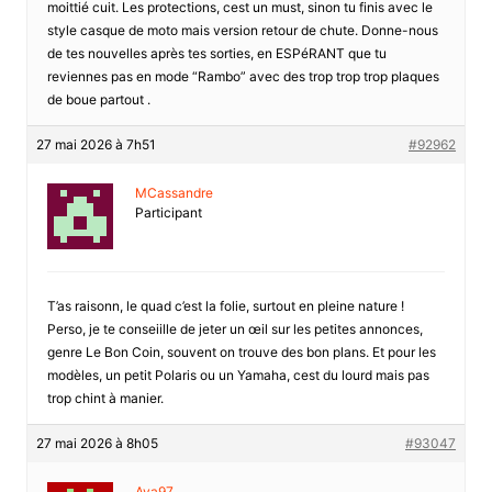
moittié cuit. Les protections, cest un must, sinon tu finis avec le
style casque de moto mais version retour de chute. Donne-nous
de tes nouvelles après tes sorties, en ESPéRANT que tu
reviennes pas en mode “Rambo” avec des trop trop trop plaques
de boue partout .
27 mai 2026 à 7h51
#92962
MCassandre
Participant
T’as raisonn, le quad c’est la folie, surtout en pleine nature !
Perso, je te conseiille de jeter un œil sur les petites annonces,
genre Le Bon Coin, souvent on trouve des bon plans. Et pour les
modèles, un petit Polaris ou un Yamaha, cest du lourd mais pas
trop chint à manier.
27 mai 2026 à 8h05
#93047
Aya97