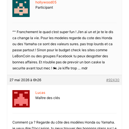
hollywood05
Participant
^^ Franchement le quad c’est super fun ! J’en ai un et je te le dis
ca change la vie. Pour les modeles regarde du cote des Honda
ou des Yamaha ce sont des valeurs sures. pas trop lourds et ca
passe partout ! Sinon pour le budget check les sites comme
LeBonCoin ou des groupes Facebook tu peux desgotter des
bonnes affaires. Et n’oublie pas de prevoir un bon caske la
securite avant tout mec ! 🏍️ Je kiffe trop … mdr
27 mai 2026 à 6h26
#92430
Lucas
Maître des clés
Comment ça ? Regarde du côte des modèles Honda ou Yamaha.
je veux dire D’occasion, tu peux trouver des bonnnns plans sur Le