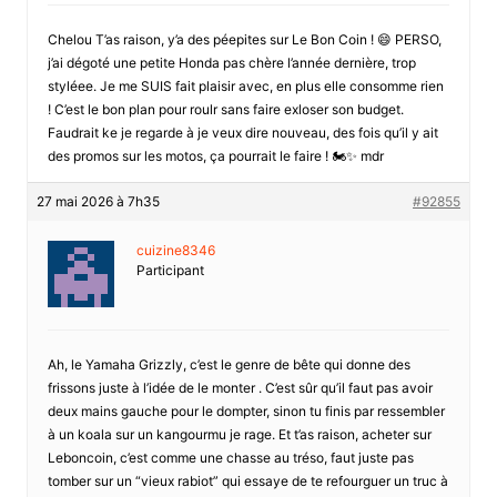
Chelou T’as raison, y’a des péepites sur Le Bon Coin ! 😄 PERSO,
j’ai dégoté une petite Honda pas chère l’année dernière, trop
styléee. Je me SUIS fait plaisir avec, en plus elle consomme rien
! C’est le bon plan pour roulr sans faire exloser son budget.
Faudrait ke je regarde à je veux dire nouveau, des fois qu’il y ait
des promos sur les motos, ça pourrait le faire ! 🏍️✨ mdr
27 mai 2026 à 7h35
#92855
cuizine8346
Participant
Ah, le Yamaha Grizzly, c’est le genre de bête qui donne des
frissons juste à l’idée de le monter . C’est sûr qu’il faut pas avoir
deux mains gauche pour le dompter, sinon tu finis par ressembler
à un koala sur un kangourmu je rage. Et t’as raison, acheter sur
Leboncoin, c’est comme une chasse au tréso, faut juste pas
tomber sur un “vieux rabiot” qui essaye de te refourguer un truc à