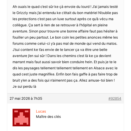
Ah ouais le quad c’est sûr ke çà envoie du lourd ! J’ai jamais testé
le Grizzly mais j’ai entendu ke c’était du bon matériel N’oublie pas
les protections c’est pas un luxe surtout après ce qu’à vécu ma
collègue. Ça sert à rien de se retrouver à l’hôpital en pleine
aventure. Sinon pour trouvre une bonne affaire faut pas hésiter à
fouiller un peu partout. Le bon coin les petites anonces même les
forums comme celui-ci y’a pas mal de monde qui vend du matos.
J’sui content ke t’as envie de te lancer ça va être une belle
aventure j’en sui sûr ! Dans les chemins c’est là ke ça devient
marrant mais faut aussi savoir bien conduire hein. Et puis je te le
dis les paysages tellement tellement tellement en Alsace avec le
quad cest juste magnifike. Enfin bon fais gaffe à pas faire trop de
bruit y’en a des fois qui n’aimennt pas ça. Allez amuse-toi bien !
Je sui perdu là
27 mai 2026 à 7h35
#92854
Lucas
Maître des clés