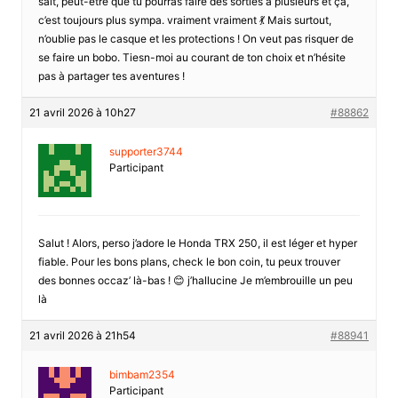
sait, peut-être que tu pourras faire des sorties à plusieurs et ça,
c’est toujours plus sympa. vraiment vraiment 💃 Mais surtout,
n’oublie pas le casque et les protections ! On veut pas risquer de
se faire un bobo. Tiesn-moi au courant de ton choix et n’hésite
pas à partager tes aventures !
21 avril 2026 à 10h27
#88862
supporter3744
Participant
Salut ! Alors, perso j’adore le Honda TRX 250, il est léger et hyper
fiable. Pour les bons plans, check le bon coin, tu peux trouver
des bonnes occaz’ là-bas ! 😊 j’hallucine Je m’embrouille un peu
là
21 avril 2026 à 21h54
#88941
bimbam2354
Participant