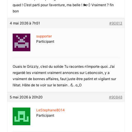
quad ! C’est parti pour l’aventure, ma belle ! 🏍️💨 Vraiment ? fin
bon
4 mai 2026 à 7h51
#90613
supporter
Participant
Ouais le Grizzly, c’est du solide Tu racontes n’importe quoi. J’ai
regardé les vraiment vraiment annonces sur Leboncoin, y a
vraiment de bonnes affaires, faut juste être patint et vigilant sur
l’état. Hâte de te voir sur le terrain . 💪. o_O
5 mai 2026 à 20h20
#90848
LeStephane8014
Participant