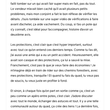
failli tomber sur un qui avait l’air super mais en fait, pas du tout.
Le vendeur m’avait bien caché qu’il avait plusieurs petits
problèmes, mais mon conjoint a fait le bon réflexe de vérifier les
détails. J’suis tombée sur une super vidéo de vérifications à faire
avant d’acheter, ça aide vachement. Du coup, si t’as un pote qui
s’y connaît, c’est idéal pour l’accompagner, histoire d’avoir un
deuxième avis.
Les protections, c’est clair que c’est hyper important, surtout
avec tout ce qu’on entend ces derniers temps. Comme tu l’as dit,
j’ai aussi une amie qui a eu un petit accident. Heureusement, elle
avait son casque et des protections, ça lui a sauvé la mise.
Franchement, c’est pas là que je veux faire des économies ! Je
m’imagine déjà en train de rider sur des chemins forestiers, avec
mes protections, tranquille ! Et quand tu fais du quad, tu veux pas
de soucis, tu veux juste en profiter à fond.
Et sinon, à chaque fois qu’on part en sortie comme ça, c’est un
peu comme un apéro entre potes, c’est clair. J’adore discuter
avec tout le monde, échanger des astuces et tout. Il y a une telle
communauté autour du quad, ça crée des liens ! La dernière fois,