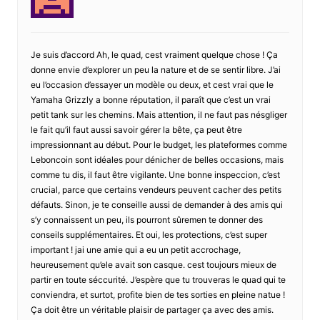
Je suis d’accord Ah, le quad, cest vraiment quelque chose ! Ça
donne envie d’explorer un peu la nature et de se sentir libre. J’ai
eu l’occasion d’essayer un modèle ou deux, et cest vrai que le
Yamaha Grizzly a bonne réputation, il paraît que c’est un vrai
petit tank sur les chemins. Mais attention, il ne faut pas nésgliger
le fait qu’il faut aussi savoir gérer la bête, ça peut être
impressionnant au début. Pour le budget, les plateformes comme
Leboncoin sont idéales pour dénicher de belles occasions, mais
comme tu dis, il faut être vigilante. Une bonne inspeccion, c’est
crucial, parce que certains vendeurs peuvent cacher des petits
défauts. Sinon, je te conseille aussi de demander à des amis qui
s’y connaissent un peu, ils pourront sûremen te donner des
conseils supplémentaires. Et oui, les protections, c’est super
important ! jai une amie qui a eu un petit accrochage,
heureusement qu’ele avait son casque. cest toujours mieux de
partir en toute séccurité. J’espère que tu trouveras le quad qui te
conviendra, et surtot, profite bien de tes sorties en pleine natue !
Ça doit être un véritable plaisir de partager ça avec des amis.