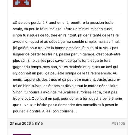
xD Je suis perdu là Franchement, remettrre la pression toute
seule, ça peu le faire, mais faut être un minimum bricoleuse,
sinon tu risques de foutree en l’air tout. j’ai derjà tenté de le faire
avec mon quad et au début, ça m’a semblé simple, mais au final,
j’ai galéré pour trouver la bonne pression. Et puis, si tu veux pas
risquer de péster tes freins, passer par un garage, c’est peut-être
plus sûr. En plus, les pros savent ce qu’ils font, et ça te fera
gagner du temps. mes bon, si t’es motivée et que t’as un ami qui
s’y connaît un peu, ça peu être sympa de le faire ensemble. Au
moiis, t’apprends des trucs et çà peu être marrant. Juste, assure-
toi de bien suivre les étapes et d’avoir tout le matos nécessaire.
Sinon, tu pourrais avoir de mauvaises surprises et ça, c’est pas
trop le but. Quoi qu’il en soit, pour doner à ton quad la belle énerie
que tu veux, n’hésite pas à demander des conseils et à peser le
pour et le contre. Allez, bon courage !
27 mai 2026 à 8h15
#93105