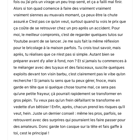
fois ou j’ai pris un virage un peu trop serré, et ça a failli mal finir.
Alors si ton quad comence à faire des vraiment vraiment
vraiment siennes au muavais momant, ça peux être la chute
assuré.e C’est pas ce qu’on veut, surtout quand tu vois le prix que
ça coûte de se retrouver chez un pro après un accident. Pour
moi, le meilleur compromis, c’est de regarder quelques tutos sur
Youtube avant de se lancer. Je me suis fait la même réflexion
pour le bricolage à la maison parfois. Tu crois tout savoir, mais
après, tu réalises que ce n’est pas si simple. Autant bien se
préparer avant d’y aller à fond, non ? Et si jamais tu commences à
te mélanger avec des tuyaux et des faisceaux, suscite quelques
exploits devant ton visin barbu, c’est clairement pas le vibe qu’on
recherche ! Si jamais tu sens que tu peux gérer, fnoce, mais
garde en tête que si quelque chose tourne mal, ce sera pas
qu’une petite frayeur, çà pourrait rapidement se transformer en
gros pépin. Tu veux pas qu’un frein défaillant te transforme en
vedette d’un bêtisier ! Enfin, après, chacun prend les risques qu’il
veut, hein. Juste un dernier conseil : même les pros, parfois, se
retrouvent avec des surprires qui pourraient les faire passer pour
des amateurs. Donc garde ton casque sur la tête et fais gaffe à
toi, cest le principal !