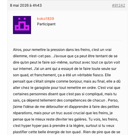
8 mai 2026 à 4h43
#91242
koko1839
Participant
Alros, pour remettre la pression dans les freins, c’est un vrai
dilemme, n’est-cet pas . J’avoue que ça peut être tentant de se
dire qu’on peut le faire soi-même, surtout avec tout ce qu’on voit
sur internet. J’ai un ami qui a essayé de le faire toute seule sur
son quad, et franchement, ça a été un véritable fiasco. Elle
pensait que c’était simple comme bonjour, mais au final, elle a dû
aller chez le garagiste pour tout remettre en ordre. C’est vrai que
certaines personnes disent que c’est pas si compliqué, mais tu
sais, ça dépend tellement des compétences de chacun . Perso,
j’aime l’idése de me débrouiller et d’apprendre à faire des petites
réparations, mais pour un truc aussi crucial que les freins, je
pense que le mieux reste d’eviter les galères. Tu vois, les freins,
c’est hyper hyper pas à prendre à la légère, surtout si tu veux
plastifier cette belle énergie de ton quad . Rien de pire que de se