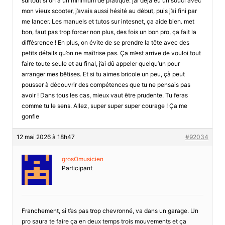
surtout si on a un minimum de pratique. jai déjà eu un souci avec
mon vieux scooter, j’avais aussi hésité au début, puis j’ai fini par
me lancer. Les manuels et tutos sur intesnet, ça aide bien. met
bon, faut pas trop forcer non plus, des fois un bon pro, ça fait la
diffésrence ! En plus, on évite de se prendre la tête avec des
petits détails qu’on ne maîtrise pas. Ça m’est arrive de vouloi tout
faire toute seule et au final, j’ai dû appeler quelqu’un pour
arranger mes bêtises. Et si tu aimes bricole un peu, çà peut
pousser à découvrir des compétences que tu ne pensais pas
avoir ! Dans tous les cas, mieux vaut être prudente. Tu feras
comme tu le sens. Allez, super super super courage ! Ça me
gonfle
12 mai 2026 à 18h47
#92034
grosOmusicien
Participant
Franchement, si t’es pas trop chevronné, va dans un garage. Un
pro saura te faire ça en deux temps trois mouvements et ça