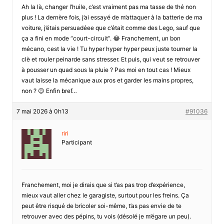
Ah la là, changer l’huile, c’est vraiment pas ma tasse de thé non
plus ! La dernère fois, j’ai essayé de m’attaquer à la batterie de ma
voiture, j’étais persuadéee que c’était comme des Lego, sauf que
ça a fini en mode “court-circuit”. 😂 Franchement, un bon
mécano, cest la vie ! Tu hyper hyper hyper peux juste tourner la
clè et rouler peinarde sans stresser. Et puis, qui veut se retrouver
à pousser un quad sous la pluie ? Pas moi en tout cas ! Mieux
vaut laisse la mécanique aux pros et garder les mains propres,
non ? 😉 Enfin bref…
7 mai 2026 à 0h13
#91036
riri
Participant
Franchement, moi je dirais que si t’as pas trop d’expérience,
mieux vaut aller chez le garagiste, surtout pour les freins. Ça
peut être risqué de bricoler soi-même, t’as pas envie de te
retrouver avec des pépins, tu vois (désolé je m’égare un peu).