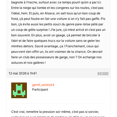
bagnole à l’rrache, surtout avec ce temps pourri qu’on a par ici.
Entre la neige qui tombe et les congeres sur les routes, c’est pas
l’idéal, hein. Et puis, en Alsace, on sait tous qu’un bon coup de
froid, çà peut foutre en l’air une voiture si on n’y fait pas gaffe. Pis
bon, çà évite aussi les petits souci du genre pare-brise pété par
un coup de grêle surprise ! J’te jure, çà m’est arrivé et c’est pas un
bon souvenir. En plus, avoir un gaage, çà permet de bricoler à
l’abri et de faire quelques trucs sur la voiture sans se geler les
mimhes dehors. Sacré avantage, ça ! Franchemant, ceux qui
peuvvent s’en offrir un, ils ont vraimen de la chance. On devrait
faire un club des possesseurs de garge, non ? On echange nos
astuces et nos galères !
12 mai 2026 à 1h41
#91899
gentil_series44
Participant
C’est vrai, remettre la pression soi-même, c’est pas si sorcier,