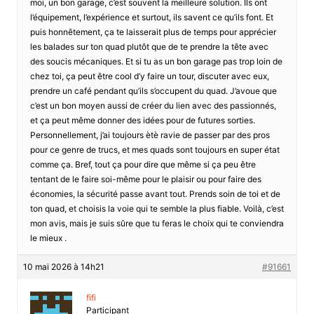
moi, un bon garage, c’est souvent la meilleure solution. Ils ont
l’équipement, l’expérience et surtout, ils savent ce qu’ils font. Et
puis honnêtement, ça te laisserait plus de temps pour apprécier
les balades sur ton quad plutôt que de te prendre la tête avec
des soucis mécaniques. Et si tu as un bon garage pas trop loin de
chez toi, ça peut être cool d’y faire un tour, discuter avec eux,
prendre un café pendant qu’ils s’occupent du quad. J’avoue que
c’est un bon moyen aussi de créer du lien avec des passionnés,
et ça peut même donner des idées pour de futures sorties.
Personnellement, j’ai toujours ètè ravie de passer par des pros
pour ce genre de trucs, et mes quads sont toujours en super état
comme ça. Bref, tout ça pour dire que même si ça peu être
tentant de le faire soi-même pour le plaisir ou pour faire des
économies, la sécurité passe avant tout. Prends soin de toi et de
ton quad, et choisis la voie qui te semble la plus fiable. Voilà, c’est
mon avis, mais je suis sûre que tu feras le choix qui te conviendra
le mieux .
10 mai 2026 à 14h21
#91661
fifi
Participant