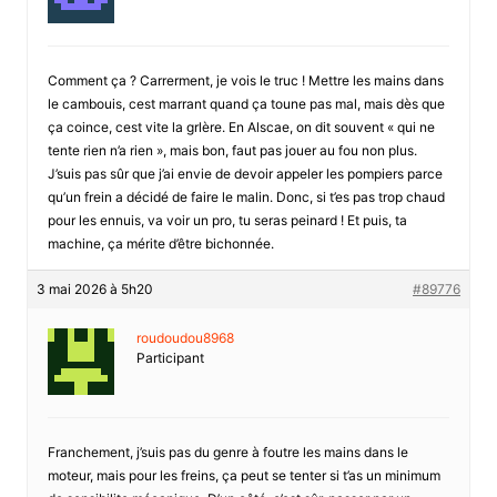
Comment ça ? Carrerment, je vois le truc ! Mettre les mains dans
le cambouis, cest marrant quand ça toune pas mal, mais dès que
ça coince, cest vite la grlère. En Alscae, on dit souvent « qui ne
tente rien n’a rien », mais bon, faut pas jouer au fou non plus.
J’suis pas sûr que j’ai envie de devoir appeler les pompiers parce
qu’un frein a décidé de faire le malin. Donc, si t’es pas trop chaud
pour les ennuis, va voir un pro, tu seras peinard ! Et puis, ta
machine, ça mérite d’être bichonnée.
3 mai 2026 à 5h20
#89776
roudoudou8968
Participant
Franchement, j’suis pas du genre à foutre les mains dans le
moteur, mais pour les freins, ça peut se tenter si t’as un minimum