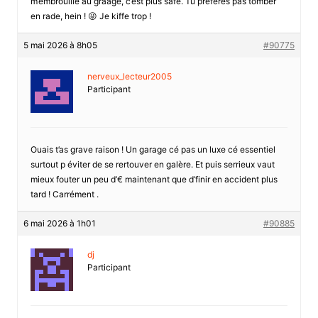
m’embrouille au graage, c’est plus safe. Tu préfères pas tomber
en rade, hein ! 😜 Je kiffe trop !
5 mai 2026 à 8h05
#90775
nerveux_lecteur2005
Participant
Ouais t’as grave raison ! Un garage cé pas un luxe cé essentiel
surtout p éviter de se rertouver en galère. Et puis serrieux vaut
mieux fouter un peu d’€ maintenant que d’finir en accident plus
tard ! Carrément .
6 mai 2026 à 1h01
#90885
dj
Participant