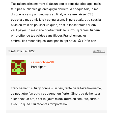
T’as raison, c’est marrant si t’as un peu le sens du bricolage, mais
faut pas oublier les galeres qu’y’a derriere. À chaque fois, je me
dis que je vais y arriver, mais au final, je prefere laisser CES
trucs-la a mes amis ki s’y connaissent. Et puis ouais, etre sous la
pluie en train de pousser un quad, c’est la loose totale ! Mieux
vaut payer un mescano pr etre trankille, surtou qu’apres, tu peux
bi1 profiter de tes baldes sans flipper. Franchemen, les
embrouilles mecaniiques, c’est pas fait pr nous ! 😜 xD fin bon
3 mai 2026 à 5h22
#89803
calmeochose38
Participant
Franchement, si tu t’y connais un peu, tente de le faire tio-meme,
ça peut etre fun et tu vas gagner en fierte ! Sinon, pa de honte à
aller chez un pro, c’est toujours mieux d’etre en securite, surtout
avec un quad ! Tu racontes n’importe koi