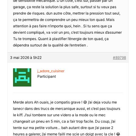
de sensibilite mécanique. D’un côté, c’est sûr, passer par un
garage, ça reste la solution la plus safe, surtout si tu veux pas
prendre de risques. dun autre côte, mettrer la pression tout seul,
ça te permettra de comprendre un peu mieux ton quad. Mais
attention à pas faire n’importe quoi, hein . Si tu sens que ça
devient compliqué, va voir un pro, c’est toujours mieux d’assumer
Tu te trompes. Quant à plastifier l’énergie de ton quad, ça
dépendra surtout de la qualité de l’entretien .
3 mai 2026 à 5h22
#89798
j_adore_cuisiner
Participant
Merde alors Ah ouais, je compatis grave ! 😅 j’ai deja voulu me
lanecr dans des trucs de mercanique aussi, et c’est pas toujours
le kiff. J’sui tombere sur une videro a la mode ou le mec
changeait un pneu en 5 min, ca a l’air trop facile. Du coup, j’ai
tente sur ma petite voiture… bah autant dire que j’ai passe 2
heures a galerer, j’ai meme failli me scie un doigt avec la cle ! 😂