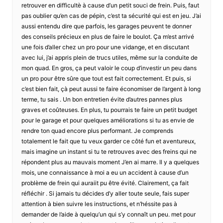
retrouver en difficultè à cause d’un petit souci de frein. Puis, faut
pas oublier qu’en cas de pépin, c’est ta sécurité qui est en jeu. J’ai
aussi entendu dire que parfois, les garages peuvent te donner
des conseils précieux en plus de faire le boulot. Ça m’est arrivé
une fois d’aller chez un pro pour une vidange, et en discutant
avec lui, j’ai appris plein de trucs utiles, même sur la conduite de
mon quad. En gros, ça peut valoir le coup d’investir un peu dans
un pro pour être sûre que tout est fait correctement. Et puis, si
c’est bien fait, çà peut aussi te faire économiser de l’argent à long
terme, tu sais . Un bon entretien évite d’autres pannes plus
graves et coûteuses. En plus, tu pourrais te faire un petit budget
pour le garage et pour quelques améliorations si tu as envie de
rendre ton quad encore plus performant. Je comprends
totalement le fait que tu veux garder ce côté fun et aventureux,
mais imagine un instant si tu te retrouves avec des freins qui ne
répondent plus au mauvais moment J’en ai marre. Il y a quelques
mois, une connaissance à moi a eu un accident à cause d’un
problème de frein qui auraiit pu être évité. Clairement, ça fait
réfléchir . Si jamais tu décides d’y aller toute seule, fais super
attention à bien suivre les instructions, et n’héssite pas à
demander de l’aide à quelqu’un qui s’y connaît un peu. met pour