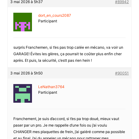
3 mai 2026 à 5h37
#89942
dort_en_cours2087
Participant
surpris Franchemen, si t’es pas trop calée en mécano, va voir un
GARAGE! Évites les glères, ça pourrait te coûter plus enfin cher
après. Et puis, la sécurité, c’estt pas rien hein !
3 mai 2026 à 5h50
#90051
LeNathan3764
Participant
Franchement, je suis d’accord, si t’es pa trop doué, mieux vaut
paser par un pro. Je me rappelle d’une fois ou j’ai voulu
CHANGER mes plaquettes de frein, j’ai galéré comme pa possible
et au final, j’ai du appeler un mécano pour rattraper mes