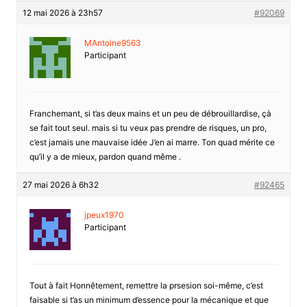
12 mai 2026 à 23h57
#92069
MAntoine9563
Participant
Franchemant, si t’as deux mains et un peu de débrouillardise, çà
se fait tout seul. mais si tu veux pas prendre de risques, un pro,
c’est jamais une mauvaise idée J’en ai marre. Ton quad mérite ce
qu’il y a de mieux, pardon quand même .
27 mai 2026 à 6h32
#92465
jpeux1970
Participant
Tout à fait Honnêtement, remettre la prsesion soi-même, c’est
faisable si t’as un minimum d’essence pour la mécanique et que