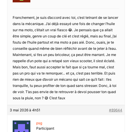
Franchement, je suis d’accord avec toi, c’est tetnant de se lancer
dans la mécanique. J’ai déjà essayé une fois de changer l’huile
sur ma moto, c’était un vrai fiasco 😂. Je pensais que ça allait
être simple, genre un coup de clé et c’est réglé, mais au final, j’ai
foutu de l’huile partout et ma moto a pas aié. Donc, ouais, je te
conseille quand même de bien réfléchir avant de te jeter à l’eau.
Maintenant, si t’es un peu bricoleur, ça peut être marrant. Je me
rappelle d’un pote qui a retapé son vieux scooter, il s’est éclaté.
Mais bon, faut aussi accepter le fait que si ça tourne mal, c’est
pas un pro qui va te remorquer… et ça, c’est pas terrible. Et puis
rien de mieux que d’avoir un mécano qui sait ce qu’il fait : t’es
tranquille, tu peux profiter de ton quad sans stresser. Donc, à toi
de voir. T’as pas envie de te retrouver à devoi pousser ton quad
sous la pluie, non ? 😅 C’est faux
3 mai 2026 à 4h51
#89644
psg
Participant