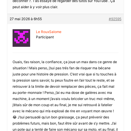
déconner ?. T’as essayé de regarder des tutos sur YouTube . Ça
peut aider à y voir plus clair.
27 mai 2026 à 6h55
#92595
Le RouxSalome
Participant
Ouais, t’as raison, la confiance, ça joue un max dans ce genre de
situation ! Mais perso, j’sui pas trés fan de risquer ma bécane
juste pour une histoire de pression. C’est vrai que si tu touches à
la pression sans savoir, tu peux foutre en l’air tout le reste, et se
retrouver à la limite de devoir remplacer des pièces, ça fait mal
au porte-monnaie ! Perso, j’ai eu ma dose de galères avec ma
machine, à un moment j’avais voulu bricoler un truc moi-même,
j’étais sûr de mon coup et au final, je me sui retrouvé à l’atelier
avec le mécano qui m’a explosé de rire en voyant mon œuvre !
😂 J’sui persuadé qu’un bon graissage, ça peut prévenir des
problèmes futurs, mais bon, faut être sûr avant de s’y mettre. J’ai
un pote qui a tenté de faire son mécano sur sa moto, et au final, il