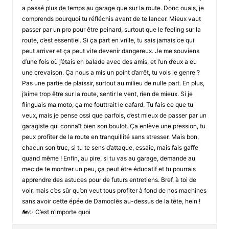
a passé plus de temps au garage que sur la route. Donc ouais, je
comprends pourquoi tu réfléchis avant de te lancer. Mieux vaut
passer par un pro pour être peinard, surtout que le feeling sur la
route, c’est essentiel. Si ça part en vrille, tu sais jamais ce qui
peut arriver et ça peut vite devenir dangereux. Je me souviens
d’une fois où j’étais en balade avec des amis, et l’un d’eux a eu
une crevaison. Ça nous a mis un point d’arrêt, tu vois le genre ?
Pas une partie de plaissir, surtout au milieu de nulle part. En plus,
j’aime trop être sur la route, sentir le vent, rien de mieux. Si je
flinguais ma moto, ça me fouttrait le cafard. Tu fais ce que tu
veux, mais je pense ossi que parfois, c’est mieux de passer par un
garagiste qui connaît bien son boulot. Ça enlève une pression, tu
peux profiter de la route en tranquillité sans stresser. Mais bon,
chacun son truc, si tu te sens d’attaque, essaie, mais fais gaffe
quand même ! Enfin, au pire, si tu vas au garage, demande au
mec de te montrer un peu, ça peut être éducatif et tu pourrais
apprendre des astuces pour de futurs entretiens. Bref, à toi de
voir, mais c’es sûr qu’on veut tous profiter à fond de nos machines
sans avoir cette épée de Damoclès au-dessus de la tête, hein !
🏍️✨ C’est n’importe quoi