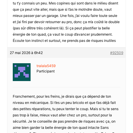
tu t’y connais un peu. Mes copines qui sont dans le milieu disent
que ça peut vite aller, mais que si t’as le motndre doute, vaut
mieux passer par un garage. Une fois, j’ai voulu faire toute seule
et j’ai fini par devoir retourner au pro, donc ça m’a coûté le double
(pas sûr d’être très cohérent là). Si ça peut plastifier la belle
énergie de ton quad, ça vaut le coup d’avancer prudemment.
Écoute ton instinct et surtout, ne prends pas de risques inutiles
27 mai 2026 à 6h42
#92509
tralala5459
Participant
Franchement, pour les freins, je dirais que ça dépend de ton
niveau en mécanique. Si t’es un peu bricolo et que t’as déjà fait
des petites réparations, tu peux tenter le coup. Mais si tu te sens
pas trop à l’aise, mieux vaut aller chez un pro, surtout pour la
sécurité. Je te conseille de pas prendre de risques avec ça, on
aime bien garder la belle énergie de ton quad intacte Sans