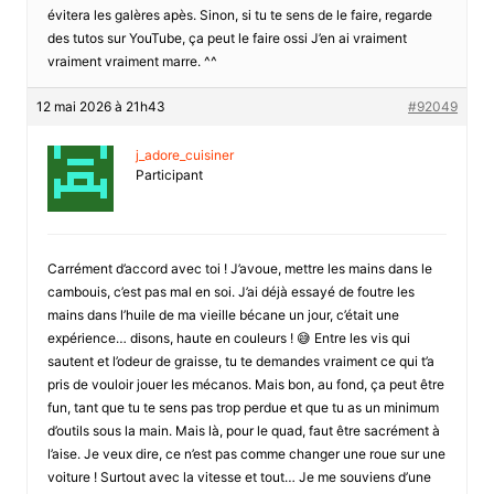
évitera les galères apès. Sinon, si tu te sens de le faire, regarde
des tutos sur YouTube, ça peut le faire ossi J’en ai vraiment
vraiment vraiment marre. ^^
12 mai 2026 à 21h43
#92049
j_adore_cuisiner
Participant
Carrément d’accord avec toi ! J’avoue, mettre les mains dans le
cambouis, c’est pas mal en soi. J’ai déjà essayé de foutre les
mains dans l’huile de ma vieille bécane un jour, c’était une
expérience… disons, haute en couleurs ! 😅 Entre les vis qui
sautent et l’odeur de graisse, tu te demandes vraiment ce qui t’a
pris de vouloir jouer les mécanos. Mais bon, au fond, ça peut être
fun, tant que tu te sens pas trop perdue et que tu as un minimum
d’outils sous la main. Mais là, pour le quad, faut être sacrément à
l’aise. Je veux dire, ce n’est pas comme changer une roue sur une
voiture ! Surtout avec la vitesse et tout… Je me souviens d’une