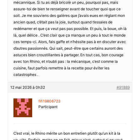
mécannique. Si tu as déjà bricolè un peu, pourquoi pas, mais
assure-toi de bien te renseigner avant de toucher quoi que ce
soit. Je me souviens des galères que j’avais eues en réglant mon
ancien quad, c’était pas la joie, surtout quand t’essaies de
redémarrer et que ça veut pas pas possible. Et puis, la boue, oh là
là, quel délice . C’est clair que ça manque un peu à tout le monde
ces temps-ci. Alors, fais gaffe et n’héssite pas à en discuter avec
d’autres passionnés. Qui sait, peut-être que certains auront des
astuces bien croustillantes à partager. En tout cas, bon courage
avec ton Rhino, et n’oubli pas : la mécanique, c’est comme la
cuisine, faut parfois remettre à la recette pour éviter les
catastrophes .
12 mai 2026 à 0h32
#91889
fifi19806723
Participant
C’est vrai, le Rhino mérite un bon entretien plutôt qu’un kit à la
va-vite. Parfois, moins on en fait, mieux c’est, surtout si on veut