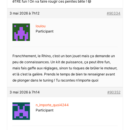
êTRE fun ! On va faire rougir ces penites bête ! 😄
3 mai 2026 à 7h12
#90334
loulou
Participant
Franchhement, le Rhino, c’est un bon jouet mais ça demande un
peu de connaissances. Un kit de puissance, ça peut être fun,
mais fais gaffe aux réglages, sinon tu risques de brûler le moteurr,
et là c’est la galère. Prends le temps de bien te renseigner avant
de plonger dans le tuning ! Tu racontes n’importe quoi
3 mai 2026 à 7h14
#90352
n_importe_quoi4244
Participant