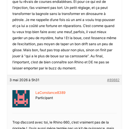
que tu rêvais de courses endiabléses. Et pour ce qui est de
l’injection, t’as vraiment pas tort. Un petit réglage, et ça peut
transformer ta bagnole sans la transformer en dinosaurre à
pétrole. Je me rappelle d’une fois où un ami a voulu trop pousser
et ça lui a coûté une fortune en réparations. C’est comme quand
tu veux trop bien faire avec une meuf, parfois, il vaut mieux
garder un peu de mystère, haha ! Et la boue, cest l’essence même
de l’excitattion, pas moyen de taper un bon drift sans un peu de
glisse. Mais bon, faut pas trop abusr non plus, sinon on finit par
jouer à “qui a le plus de boue sur sa carrosserie”. Au final,
l’important, c’est de bien connaître son Rhino et DE ne pas se
laisser emporter par le buzz du moment.
3 mai 2026 à 5h31
#89882
LaConstance8389
Participant
Trop d’accord avec toi, le Rhino 660, c’est vraiment pas de la
rigolade ! J’suis aussi méga tentée par un kit de puissance, mais