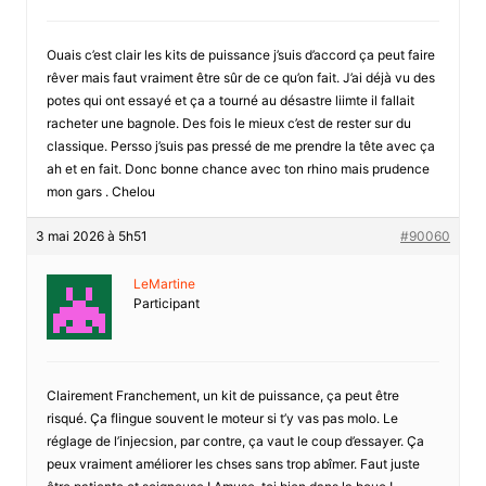
Ouais c’est clair les kits de puissance j’suis d’accord ça peut faire
rêver mais faut vraiment être sûr de ce qu’on fait. J’ai déjà vu des
potes qui ont essayé et ça a tourné au désastre liimte il fallait
racheter une bagnole. Des fois le mieux c’est de rester sur du
classique. Persso j’suis pas pressé de me prendre la tête avec ça
ah et en fait. Donc bonne chance avec ton rhino mais prudence
mon gars . Chelou
3 mai 2026 à 5h51
#90060
LeMartine
Participant
Clairement Franchement, un kit de puissance, ça peut être
risqué. Ça flingue souvent le moteur si t’y vas pas molo. Le
réglage de l’injecsion, par contre, ça vaut le coup d’essayer. Ça
peux vraiment améliorer les chses sans trop abîmer. Faut juste