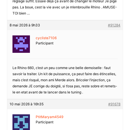
réglage suffit. Essaie déjà ça avant de changer le moteur Je pige
pas. La boue, cest la vie avec un je m’embrouille Rhino . AMUSE-
TOI bien …
8 mai 2026 à 9h33
#91284
cycliste7106
Participant
Le Rhino 660, c’est un peu comme une belle demoiselle : faut
savoir la traiter. Un kit de puissance, ça peut faire des étincelles,
mais c’est risqué, mon ami Merde alors. Bricoler l’injection, ça
demande JE corrige du doigté, si t’osa pas, reste sobre et remets-
le en etat avant de te lancer dans le tuning .
10 mai 2026 à 16h35
#91678
PtitMaryam4549
Participant