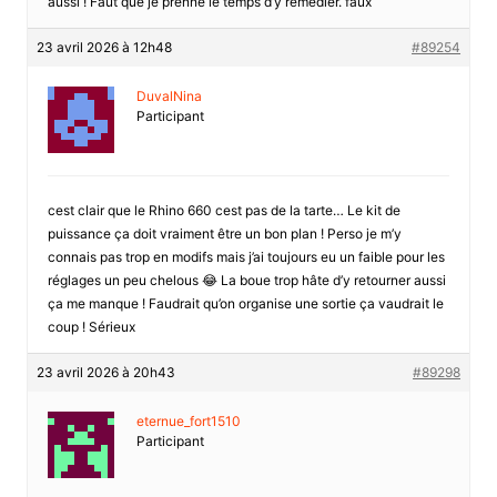
aussi ! Faut que je prenne le temps d’y remédier. faux
23 avril 2026 à 12h48
#89254
DuvalNina
Participant
cest clair que le Rhino 660 cest pas de la tarte… Le kit de
puissance ça doit vraiment être un bon plan ! Perso je m’y
connais pas trop en modifs mais j’ai toujours eu un faible pour les
réglages un peu chelous 😂 La boue trop hâte d’y retourner aussi
ça me manque ! Faudrait qu’on organise une sortie ça vaudrait le
coup ! Sérieux
23 avril 2026 à 20h43
#89298
eternue_fort1510
Participant