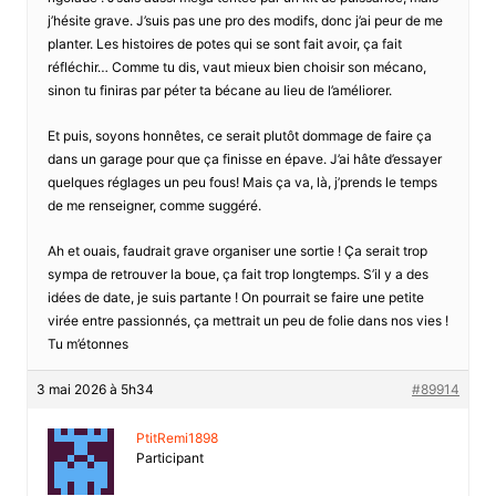
j’hésite grave. J’suis pas une pro des modifs, donc j’ai peur de me
planter. Les histoires de potes qui se sont fait avoir, ça fait
réfléchir… Comme tu dis, vaut mieux bien choisir son mécano,
sinon tu finiras par péter ta bécane au lieu de l’améliorer.
Et puis, soyons honnêtes, ce serait plutôt dommage de faire ça
dans un garage pour que ça finisse en épave. J’ai hâte d’essayer
quelques réglages un peu fous! Mais ça va, là, j’prends le temps
de me renseigner, comme suggéré.
Ah et ouais, faudrait grave organiser une sortie ! Ça serait trop
sympa de retrouver la boue, ça fait trop longtemps. S’il y a des
idées de date, je suis partante ! On pourrait se faire une petite
virée entre passionnés, ça mettrait un peu de folie dans nos vies !
Tu m’étonnes
3 mai 2026 à 5h34
#89914
PtitRemi1898
Participant