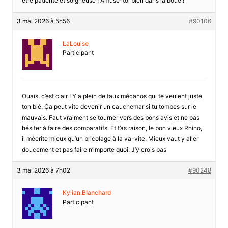
être patiente et soigneuse ! Amuse-toi bien dans la boue !
3 mai 2026 à 5h56
#90106
LaLouise
Participant
Ouais, c’est clair ! Y a plein de faux mécanos qui te veulent juste
ton blé. Ça peut vite devenir un cauchemar si tu tombes sur le
mauvais. Faut vraiment se tourner vers des bons avis et ne pas
hésiter à faire des comparatifs. Et t’as raison, le bon vieux Rhino,
il méerite mieux qu’un bricolage à la va-vite. Mieux vaut y aller
doucement et pas faire n’importe quoi. J’y crois pas
3 mai 2026 à 7h02
#90248
Kylian.Blanchard
Participant