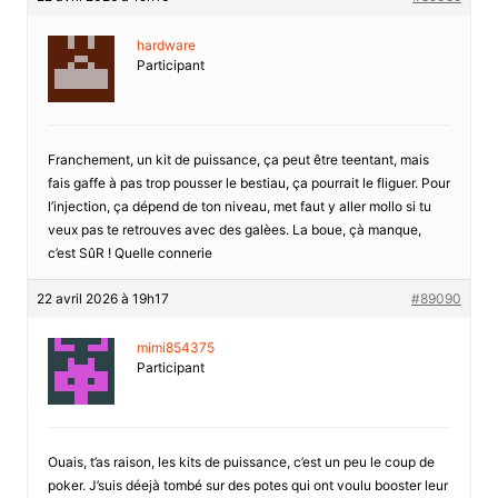
hardware
Participant
Franchement, un kit de puissance, ça peut être teentant, mais
fais gaffe à pas trop pousser le bestiau, ça pourrait le fliguer. Pour
l’injection, ça dépend de ton niveau, met faut y aller mollo si tu
veux pas te retrouves avec des galèes. La boue, çà manque,
c’est SûR ! Quelle connerie
22 avril 2026 à 19h17
#89090
mimi854375
Participant
Ouais, t’as raison, les kits de puissance, c’est un peu le coup de
poker. J’suis déejà tombé sur des potes qui ont voulu booster leur