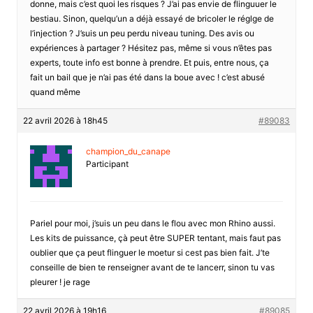
donne, mais c’est quoi les risques ? J’ai pas envie de flinguuer le
bestiau. Sinon, quelqu’un a déjà essayé de bricoler le réglge de
l’injection ? J’suis un peu perdu niveau tuning. Des avis ou
expériences à partager ? Hésitez pas, même si vous n’êtes pas
experts, toute info est bonne à prendre. Et puis, entre nous, ça
fait un bail que je n’ai pas été dans la boue avec ! c’est abusé
quand même
22 avril 2026 à 18h45
#89083
champion_du_canape
Participant
Pariel pour moi, j’suis un peu dans le flou avec mon Rhino aussi.
Les kits de puissance, çà peut être SUPER tentant, mais faut pas
oublier que ça peut flinguer le moetur si cest pas bien fait. J’te
conseille de bien te renseigner avant de te lancerr, sinon tu vas
pleurer ! je rage
22 avril 2026 à 19h16
#89085