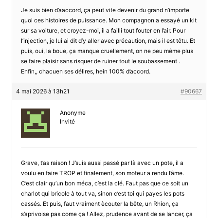
Je suis bien d’aaccord, ça peut vite devenir du grand n’importe
quoi ces histoires de puissance. Mon compagnon a essayé un kit
sur sa voiture, et croyez-moi, il a failli tout fouter en l’air. Pour
l’injection, je lui ai dit d’y aller avec précaution, mais il est têtu. Et
puis, oui, la boue, ça manque cruellement, on ne peu même plus
se faire plaisir sans risquer de ruiner tout le soubassement .
Enfin,, chacuen ses délires, hein 100% d’accord.
4 mai 2026 à 13h21
#90667
Anonyme
Invité
Grave, t’as raison ! J’suis aussi passé par là avec un pote, il a
voulu en faire TROP et finalement, son moteur a rendu l’âme.
C’est clair qu’un bon méca, c’est la clé. Faut pas que ce soit un
charlot qui bricole à tout va, sinon c’est toi qui payes les pots
cassés. Et puis, faut vraiment ècouter la bête, un Rhion, ça
s’aprivoise pas come ça ! Allez, prudence avant de se lancer, ça