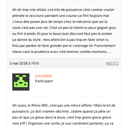
Ah ah trop vrai ohlala. Les kits de puissance c’est comme vouloir
prendre le raccourci pendant une course ça finit toujours mal.
J’veux dire paiser plus de temps chez le mécanno que sur la
route c’est pas une vie. C’est un peu la loterie tu peux gagner gros
ou finir à pieds. Et pour la boue jsuis d’accord faut pas la snober
ça donne du style . mes attencion à pas trop en faire sinon tu
finis par pardon te faire gronder par le voisinage lol. Franchement
mieux vaut la prudence avec c’est bonnes vieilles montures ….
3 mai 2026 à 7h10
#90312
nono3834
Participant
Ah ouais, le Rhino 660, c’est pas une mince affaire ! Mais le kit de
puissance, ça doit vraimen déchirer. J’adore quand ça pète un
peu et que ça glisse dans la boue, c’est trop grave grave grave
mon kiff ! Organiser une sortie, je suis carrément partante, ça va