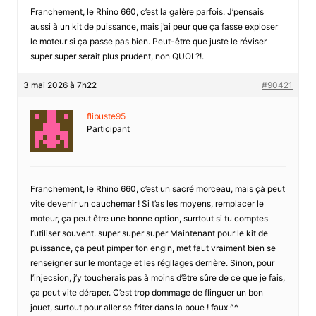
Franchement, le Rhino 660, c’est la galère parfois. J’pensais
aussi à un kit de puissance, mais j’ai peur que ça fasse exploser
le moteur si ça passe pas bien. Peut-être que juste le réviser
super super serait plus prudent, non QUOI ?!.
3 mai 2026 à 7h22
#90421
flibuste95
Participant
Franchement, le Rhino 660, c’est un sacré morceau, mais çà peut
vite devenir un cauchemar ! Si t’as les moyens, remplacer le
moteur, ça peut être une bonne option, surrtout si tu comptes
l’utiliser souvent. super super super Maintenant pour le kit de
puissance, ça peut pimper ton engin, met faut vraiment bien se
renseigner sur le montage et les régllages derrière. Sinon, pour
l’injecsion, j’y toucherais pas à moins d’être sûre de ce que je fais,
ça peut vite déraper. C’est trop dommage de flinguer un bon
jouet, surtout pour aller se friter dans la boue ! faux ^^