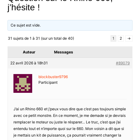
j’hésite !
Ce sujet est vide.
31 sujets de 1 à 31 (sur un total de 40)
1
2
→
Auteur
Messages
22 avril 2026 à 18h31
#89079
blockbuster9796
Participant
J’ai un Rhino 660 et j’peux vous dire que c’est pas toujours simple
avec ce petit monstre. En ce moment, je me demade si je devrais
remplacer le moteur ou juste le résparer… Le truc, c’est que j’ai
entendu tout et n’importe quoi sur le 660. Mon voisin a dit que si
je mettais un kit de puissance, ça pourrait vraiment changer la