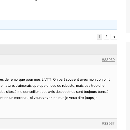
1
2
→
#83959
èles de remorque pour mes 2 VTT. On part souvent avec mon conjoint
e nature. J’aimerais quelque chose de robuste, mais pas trop cher
s sites à me conseiller . Les avis des copines sont toujours bons à
nt en un morceau, si vous voyez ce que je veux dire (oups je
#83967