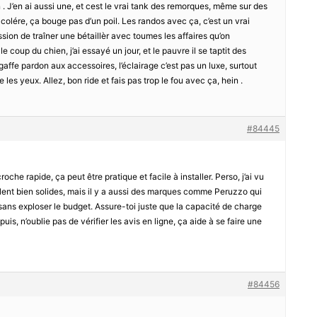
an . J’en ai aussi une, et cest le vrai tank des remorques, même sur des
colére, ça bouge pas d’un poil. Les randos avec ça, c’est un vrai
ession de traîner une bétaillèr avec toumes les affaires qu’on
 coup du chien, j’ai essayé un jour, et le pauvre il se taptit des
 gaffe pardon aux accessoires, l’éclairage c’est pas un luxe, surtout
 les yeux. Allez, bon ride et fais pas trop le fou avec ça, hein .
#84445
he rapide, ça peut être pratique et facile à installer. Perso, j’ai vu
ent bien solides, mais il y a aussi des marques comme Peruzzo qui
sans exploser le budget. Assure-toi juste que la capacité de charge
puis, n’oublie pas de vérifier les avis en ligne, ça aide à se faire une
#84456