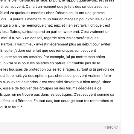
mins bien défoncés je rage. Et puis, le rapport qualité-prix est assez
’utiliser souvent. Ça fait un moment que je fais des randos avec, et
’ai osi vu quelques modèles chez Décathlon, ils ont une gamme
is. Tu pourrais même faire un tour en magasin pour voir les avis en
i qui a pris une reemorque chez eux, et il en est ravi. Il dit que c’est
s les affaires, surtout quand on part en weekend. C’est vraiment un
 met si tu veux un conseil, regarde bien les caractéristiques
). Parfois, il vaut mieux investir légèrement plus au début pour éviter
Ensuite, j’adore osi le fait que ces remorques sont souvent
ajuster selon tes besoins. Par exemple, j’ai pu mettre mon chien
t un vrai plus pour les balades en nature. Et n’oublie pas de te
 les housses de protection ou les éclairages, surtout si tu prévois de
 à faire nuit. y’a des options pas chères qui peuvent vraiment faire
n plus, avec les randos, c’est essentiel d’avoir tout bien rangé, sinon
eux, essaie de trouver des groupes ou des forums déediées à ça.
ils que l’on ne trouve pas dans les boutiques. C’est souvent comme ça
ui font la différence. En tout cas, bon courage pour tes recherches et
u’il te faut :*
#84047