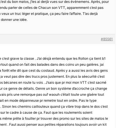
c’est du bon matos, j’les ai derjà vues sur des événemens. Après, pour
entendu parler de celles de Chacun son VTT, apparemment c’est pas
 veux un truc léger et pratique, ça peu faire l’affaire. T’as derjà
e donner une idée.
#85561
 c’est grave la classe . J’ai désjà entendu que les Rollon ça tient b1
rtout quand on fait des balades dans des coins un peu galères. jai
a forêt elle dit que cest du costaud. Après y a aussi les avis des gens
ça veut pas dire des trucs pros justement. En plus la séecurité c’est
os bécanes en route tu vois . J’sais que pr moi mon VTT c’est sacmé
d sur ce genre de détails. Genre un bon système d’accroche ça change
avais pris une remorque pas ouf waouh c’était toute une glaère tout
tait en mode dépanneuse pr remetre tout en ordre. Pas le type
 . Sinon les chemins caillouteux quand ça vibre trop dans le dos c’est
s sur le cadre à cause de ça. Faut que les roulements soient
s même prête à fouiller pr trouver des promo sur les sites de matos le
ent . Faut aussi penser aux petites réparations toujours avoir un kit