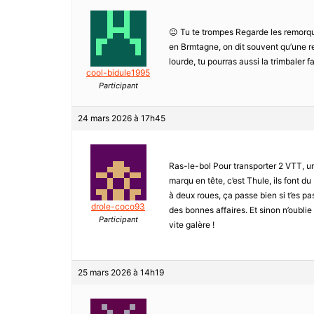
😐 Tu te trompes Regarde les remorque
en Brmtagne, on dit souvent qu’une r
lourde, tu pourras aussi la trimbaler f
cool-bidule1995
Participant
24 mars 2026 à 17h45
Ras-le-bol Pour transporter 2 VTT, un
marqu en tête, c’est Thule, ils font du
à deux roues, ça passe bien si t’es p
drole-coco93
des bonnes affaires. Et sinon n’oublie 
Participant
vite galère !
25 mars 2026 à 14h19