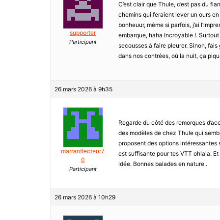
C’est clair que Thule, c’est pas du fl
chemins qui feraient lever un ours en 
bonheuur, même si parfois, j’ai l’impr
supporter
embarque, haha Incroyable !. Surtout le
Participant
secousses à faire pleurer. Sinon, fais
dans nos contrées, où la nuit, ça pique
26 mars 2026 à 9h35
Regarde du côté des remorques d’accroc
des modèles de chez Thule qui sembl
proposent des options intéressantes 
marrantlecteur7
est suffisante pour tes VTT ohlala. Et 
0
idée. Bonnes balades en nature .
Participant
26 mars 2026 à 10h29