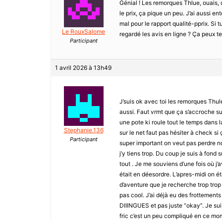
Génial ! Les remorques Thlue, ouais, 
le prix, ça pique un peu. J’ai aussi 
mal pour le rapport qualité-pprix. Si tu
Le RouxSalome
regardé les avis en ligne ? Ça peux t
Participant
1 avril 2026 à 13h49
J’suis ok avec toi les remorques Thule
aussi. Faut vrmt que ça s’accroche su
une pote ki roule tout le temps dans l
Stephanie.136
sur le net faut pas hésiter à check si 
Participant
super important on veut pas perdre n
j’y tiens trop. Du coup je suis à fon
tout . Je me souviens d’une fois où j’
était en déesordre. L’apres-midi on é
d’aventure que je recherche trop trop
pas cool. J’ai déjà eu des frottement
DIIINGUES et pas juste “okay”. Je sui
fric c’est un peu compliqué en ce mom