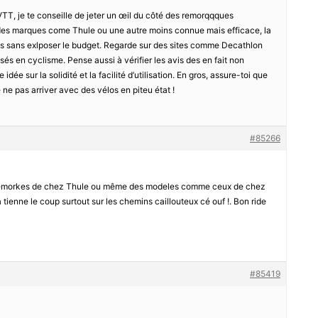
TT, je te conseille de jeter un œil du côté des remorqqques
 des marques come Thule ou une autre moins connue mais efficace, la
os sans exlposer le budget. Regarde sur des sites comme Decathlon
és en cyclisme. Pense aussi à vérifier les avis des en fait non
dée sur la solidité et la facilité d’utilisation. En gros, assure-toi que
e ne pas arriver avec des vélos en piteu état !
#85266
 remorkes de chez Thule ou même des modeles comme ceux de chez
tienne le coup surtout sur les chemins caillouteux cé ouf !. Bon ride
#85419