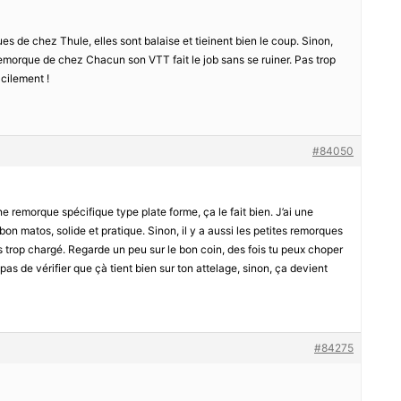
s de chez Thule, elles sont balaise et tieinent bien le coup. Sinon,
emorque de chez Chacun son VTT fait le job sans se ruiner. Pas trop
acilement !
#84050
e remorque spécifique type plate forme, ça le fait bien. J’ai une
 bon matos, solide et pratique. Sinon, il y a aussi les petites remorques
as trop chargé. Regarde un peu sur le bon coin, des fois tu peux choper
pas de vérifier que çà tient bien sur ton attelage, sinon, ça devient
#84275