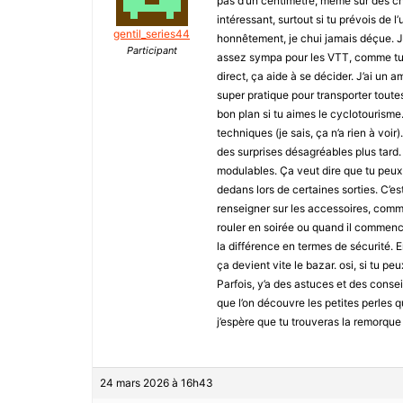
pas d’un centimètre, même sur des che
intéressant, surtout si tu prévois de l
gentil_series44
honnêtement, je chui jamais déçue. J
Participant
assez sympa pour les VTT, comme tu d
direct, ça aide à se décider. J’ai un am
super pratique pour transporter toute
bon plan si tu aimes le cyclotourisme.
techniques (je sais, ça n’a rien à voir
des surprises désagréables plus tard. 
modulables. Ça veut dire que tu peux 
dedans lors de certaines sorties. C’es
renseigner sur les accessoires, comme
rouler en soirée ou quand il commence
la différence en termes de sécurité. E
ça devient vite le bazar. osi, si tu p
Parfois, y’a des astuces et des conse
que l’on découvre les petites perles q
j’espère que tu trouveras la remorque q
24 mars 2026 à 16h43