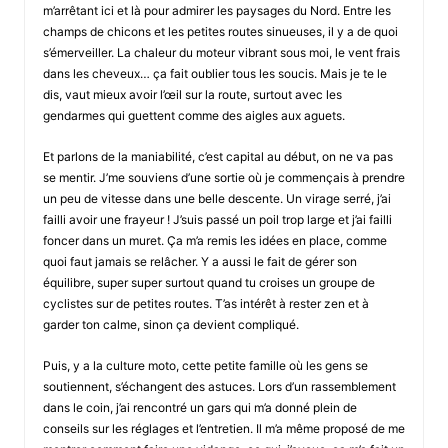
m’arrêtant ici et là pour admirer les paysages du Nord. Entre les
champs de chicons et les petites routes sinueuses, il y a de quoi
s’émerveiller. La chaleur du moteur vibrant sous moi, le vent frais
dans les cheveux… ça fait oublier tous les soucis. Mais je te le
dis, vaut mieux avoir l’œil sur la route, surtout avec les
gendarmes qui guettent comme des aigles aux aguets.
Et parlons de la maniabilité, c’est capital au début, on ne va pas
se mentir. J’me souviens d’une sortie où je commençais à prendre
un peu de vitesse dans une belle descente. Un virage serré, j’ai
failli avoir une frayeur ! J’suis passé un poil trop large et j’ai failli
foncer dans un muret. Ça m’a remis les idées en place, comme
quoi faut jamais se relâcher. Y a aussi le fait de gérer son
équilibre, super super surtout quand tu croises un groupe de
cyclistes sur de petites routes. T’as intérêt à rester zen et à
garder ton calme, sinon ça devient compliqué.
Puis, y a la culture moto, cette petite famille où les gens se
soutiennent, s’échangent des astuces. Lors d’un rassemblement
dans le coin, j’ai rencontré un gars qui m’a donné plein de
conseils sur les réglages et l’entretien. Il m’a même proposé de me