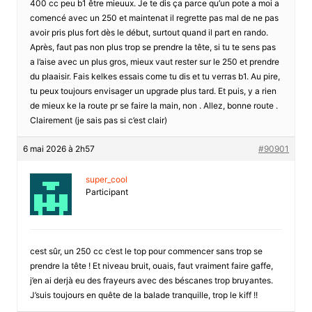
400 cc peu b1 être mieuux. Je te dis ça parce qu’un pote a moi a
comencé avec un 250 et maintenat il regrette pas mal de ne pas
avoir pris plus fort dès le début, surtout quand il part en rando.
Après, faut pas non plus trop se prendre la tête, si tu te sens pas
a l’aise avec un plus gros, mieux vaut rester sur le 250 et prendre
du plaaisir. Fais kelkes essais come tu dis et tu verras b1. Au pire,
tu peux toujours envisager un upgrade plus tard. Et puis, y a rien
de mieux ke la route pr se faire la main, non . Allez, bonne route .
Clairement (je sais pas si c’est clair)
6 mai 2026 à 2h57
#90901
super_cool
Participant
cest sûr, un 250 cc c’est le top pour commencer sans trop se
prendre la tête ! Et niveau bruit, ouais, faut vraiment faire gaffe,
j’en ai derjà eu des frayeurs avec des béscanes trop bruyantes.
J’suis toujours en quête de la balade tranquille, trop le kiff !!