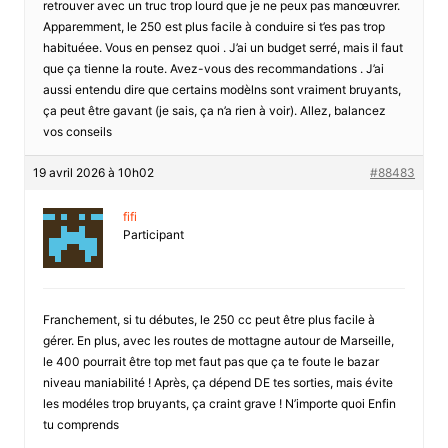
retrouver avec un truc trop lourd que je ne peux pas manœuvrer.
Apparemment, le 250 est plus facile à conduire si t’es pas trop
habituéee. Vous en pensez quoi . J’ai un budget serré, mais il faut
que ça tienne la route. Avez-vous des recommandations . J’ai
aussi entendu dire que certains modèlns sont vraiment bruyants,
ça peut être gavant (je sais, ça n’a rien à voir). Allez, balancez
vos conseils
19 avril 2026 à 10h02
#88483
fifi
Participant
Franchement, si tu débutes, le 250 cc peut être plus facile à
gérer. En plus, avec les routes de mottagne autour de Marseille,
le 400 pourrait être top met faut pas que ça te foute le bazar
niveau maniabilité ! Après, ça dépend DE tes sorties, mais évite
les modéles trop bruyants, ça craint grave ! N’importe quoi Enfin
tu comprends