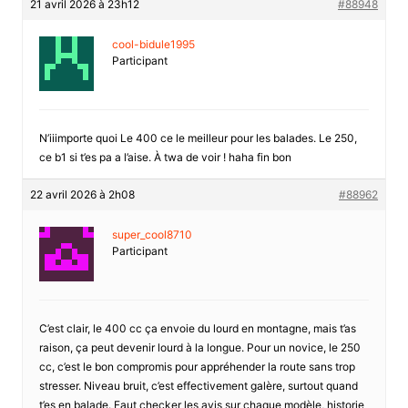
21 avril 2026 à 23h12
#88948
cool-bidule1995
Participant
N’iiimporte quoi Le 400 ce le meilleur pour les balades. Le 250,
ce b1 si t’es pa a l’aise. À twa de voir ! haha fin bon
22 avril 2026 à 2h08
#88962
super_cool8710
Participant
C’est clair, le 400 cc ça envoie du lourd en montagne, mais t’as
raison, ça peut devenir lourd à la longue. Pour un novice, le 250
cc, c’est le bon compromis pour appréhender la route sans trop
stresser. Niveau bruit, c’est effectivement galère, surtout quand
t’es en balade. Faut checker les avis sur chaque modèle, historie