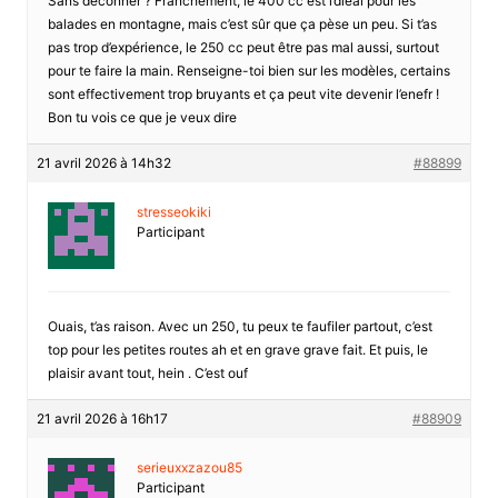
Sans déconner ? Franchement, le 400 cc est l’diéal pour les
balades en montagne, mais c’est sûr que ça pèse un peu. Si t’as
pas trop d’expérience, le 250 cc peut être pas mal aussi, surtout
pour te faire la main. Renseigne-toi bien sur les modèles, certains
sont effectivement trop bruyants et ça peut vite devenir l’enefr !
Bon tu vois ce que je veux dire
21 avril 2026 à 14h32
#88899
stresseokiki
Participant
Ouais, t’as raison. Avec un 250, tu peux te faufiler partout, c’est
top pour les petites routes ah et en grave grave fait. Et puis, le
plaisir avant tout, hein . C’est ouf
21 avril 2026 à 16h17
#88909
serieuxxzazou85
Participant