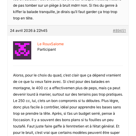
de pas tomber sur un piège à bruit mdrrr non. Si t’es du genre à
kiffer la balade tranquille, je dirais qu’il faut garder ça trop trop
trop en tête.
24 avril 2026 à 22h45
#89451
Le RouxSalome
Participant
Alorss, pour le choix du quad, c’est clair que ça dépend vramient
de ce que tu veux faire avec. Si c’est pour des balades en
montagne, le 400 cc a effectivemen plus de peps, mais ça peut
devenir lourd à manier, surtout sur des terrains pas trop pratiques.
Le 250 cc, lui, c’ets un bon compromis si tu débutes. Plus légre,
donc plus facile à contrôler, idéal pour apprendre les bases sans
trop se prendre la tête. Après, si t’as un budget serré, pense à
l’occasion. Il y a souvent des bons plans si tu fouilles un peu
toutafé. Faut juste faire gaffe à l’enntretien et à l’état général. Et
pour le bruit, c’est vrai que certains modèles peuvent être super