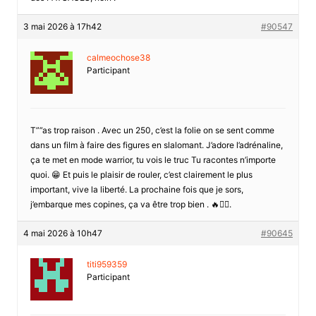
3 mai 2026 à 17h42
#90547
calmeochose38
Participant
T””as trop raison . Avec un 250, c’est la folie on se sent comme
dans un film à faire des figures en slalomant. J’adore l’adrénaline,
ça te met en mode warrior, tu vois le truc Tu racontes n’importe
quoi. 😁 Et puis le plaisir de rouler, c’est clairement le plus
important, vive la liberté. La prochaine fois que je sors,
j’embarque mes copines, ça va être trop bien . 🔥🚴‍♀️.
4 mai 2026 à 10h47
#90645
titi959359
Participant