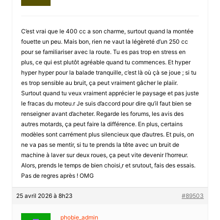
C’est vrai que le 400 cc a son charme, surtout quand la montée
fouette un peu. Mais bon, rien ne vaut la légèreté d’un 250 cc
pour se familiariser avec la route. Tu es pas trop en stress en
plus, ce qui est plutôt agréable quand tu commences. Et hyper
hyper hyper pour la balade tranquille, c’est là où çà se joue ; si tu
es trop sensible au bruit, ça peut vraiment gâcher le plaiir.
Surtout quand tu veux vraiment apprécier le paysage et pas juste
le fracas du moteu.r Je suis d’accord pour dire qu’il faut bien se
renseigner avant d’acheter. Regarde les forums, les avis des
autres motards, ça peut faire la différence. En plus, certains
modèles sont carrément plus silencieux que d’autres. Et puis, on
ne va pas se mentir, si tu te prends la tête avec un bruit de
machine à laver sur deux roues, ça peut vite devenir l’horreur.
Alors, prends le temps de bien choisi,r et srutout, fais des essais.
Pas de regres après ! OMG
25 avril 2026 à 8h23
#89503
phobie_admin