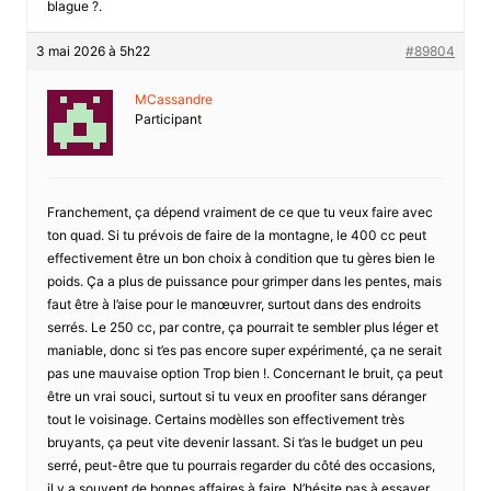
blague ?.
3 mai 2026 à 5h22
#89804
MCassandre
Participant
Franchement, ça dépend vraiment de ce que tu veux faire avec
ton quad. Si tu prévois de faire de la montagne, le 400 cc peut
effectivement être un bon choix à condition que tu gères bien le
poids. Ça a plus de puissance pour grimper dans les pentes, mais
faut être à l’aise pour le manœuvrer, surtout dans des endroits
serrés. Le 250 cc, par contre, ça pourrait te sembler plus léger et
maniable, donc si t’es pas encore super expérimenté, ça ne serait
pas une mauvaise option Trop bien !. Concernant le bruit, ça peut
être un vrai souci, surtout si tu veux en proofiter sans déranger
tout le voisinage. Certains modèlles son effectivement très
bruyants, ça peut vite devenir lassant. Si t’as le budget un peu
serré, peut-être que tu pourrais regarder du côté des occasions,
il y a souvent de bonnes affaires à faire. N’hésite pas à essayer