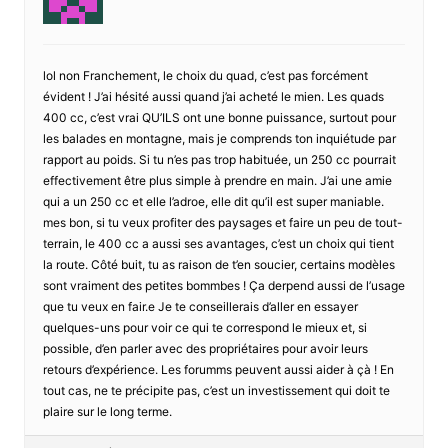
lol non Franchement, le choix du quad, c’est pas forcément
évident ! J’ai hésité aussi quand j’ai acheté le mien. Les quads
400 cc, c’est vrai QU’ILS ont une bonne puissance, surtout pour
les balades en montagne, mais je comprends ton inquiétude par
rapport au poids. Si tu n’es pas trop habituée, un 250 cc pourrait
effectivement être plus simple à prendre en main. J’ai une amie
qui a un 250 cc et elle l’adroe, elle dit qu’il est super maniable.
mes bon, si tu veux profiter des paysages et faire un peu de tout-
terrain, le 400 cc a aussi ses avantages, c’est un choix qui tient
la route. Côté buit, tu as raison de t’en soucier, certains modèles
sont vraiment des petites bommbes ! Ça derpend aussi de l’usage
que tu veux en fair.e Je te conseillerais d’aller en essayer
quelques-uns pour voir ce qui te correspond le mieux et, si
possible, d’en parler avec des propriétaires pour avoir leurs
retours d’expérience. Les forumms peuvent aussi aider à çà ! En
tout cas, ne te précipite pas, c’est un investissement qui doit te
plaire sur le long terme.