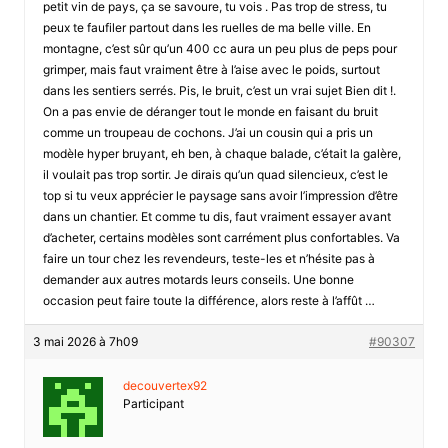
petit vin de pays, ça se savoure, tu vois . Pas trop de stress, tu
peux te faufiler partout dans les ruelles de ma belle ville. En
montagne, c’est sûr qu’un 400 cc aura un peu plus de peps pour
grimper, mais faut vraiment être à l’aise avec le poids, surtout
dans les sentiers serrés. Pis, le bruit, c’est un vrai sujet Bien dit !.
On a pas envie de déranger tout le monde en faisant du bruit
comme un troupeau de cochons. J’ai un cousin qui a pris un
modèle hyper bruyant, eh ben, à chaque balade, c’était la galère,
il voulait pas trop sortir. Je dirais qu’un quad silencieux, c’est le
top si tu veux apprécier le paysage sans avoir l’impression d’être
dans un chantier. Et comme tu dis, faut vraiment essayer avant
d’acheter, certains modèles sont carrément plus confortables. Va
faire un tour chez les revendeurs, teste-les et n’hésite pas à
demander aux autres motards leurs conseils. Une bonne
occasion peut faire toute la différence, alors reste à l’affût …
3 mai 2026 à 7h09
#90307
decouvertex92
Participant