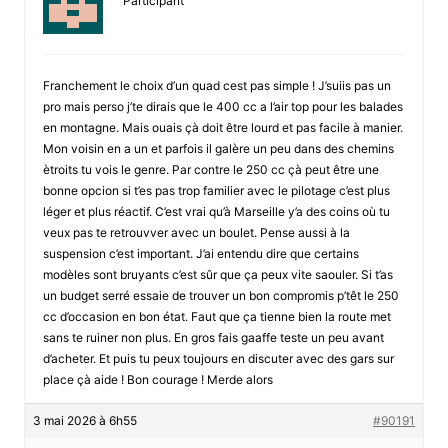
Participant
Franchement le choix d’un quad cest pas simple ! J’suiis pas un
pro mais perso j’te dirais que le 400 cc a l’air top pour les balades
en montagne. Mais ouais çà doit être lourd et pas facile à manier.
Mon voisin en a un et parfois il galère un peu dans des chemins
ètroits tu vois le genre. Par contre le 250 cc çà peut être une
bonne opcion si t’es pas trop familier avec le pilotage c’est plus
léger et plus réactif. C’est vrai qu’à Marseille y’a des coins où tu
veux pas te retrouvver avec un boulet. Pense aussi à la
suspension c’est important. J’ai entendu dire que certains
modèles sont bruyants c’est sûr que ça peux vite saouler. Si t’as
un budget serré essaie de trouver un bon compromis p’têt le 250
cc d’occasion en bon état. Faut que ça tienne bien la route met
sans te ruiner non plus. En gros fais gaaffe teste un peu avant
d’acheter. Et puis tu peux toujours en discuter avec des gars sur
place çà aide ! Bon courage ! Merde alors
3 mai 2026 à 6h55
#90191