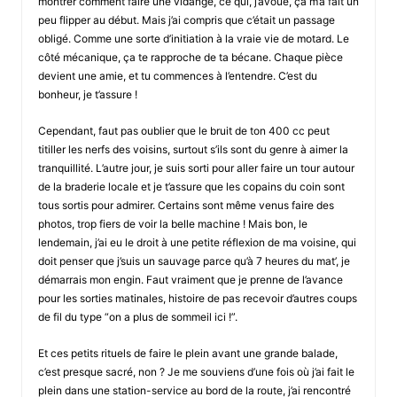
montrer comment faire une vidange, ce qui, j’avoue, ça m’a fait un
peu flipper au début. Mais j’ai compris que c’était un passage
obligé. Comme une sorte d’initiation à la vraie vie de motard. Le
côté mécanique, ça te rapproche de ta bécane. Chaque pièce
devient une amie, et tu commences à l’entendre. C’est du
bonheur, je t’assure !
Cependant, faut pas oublier que le bruit de ton 400 cc peut
titiller les nerfs des voisins, surtout s’ils sont du genre à aimer la
tranquillité. L’autre jour, je suis sorti pour aller faire un tour autour
de la braderie locale et je t’assure que les copains du coin sont
tous sortis pour admirer. Certains sont même venus faire des
photos, trop fiers de voir la belle machine ! Mais bon, le
lendemain, j’ai eu le droit à une petite réflexion de ma voisine, qui
doit penser que j’suis un sauvage parce qu’à 7 heures du mat’, je
démarrais mon engin. Faut vraiment que je prenne de l’avance
pour les sorties matinales, histoire de pas recevoir d’autres coups
de fil du type “on a plus de sommeil ici !”.
Et ces petits rituels de faire le plein avant une grande balade,
c’est presque sacré, non ? Je me souviens d’une fois où j’ai fait le
plein dans une station-service au bord de la route, j’ai rencontré