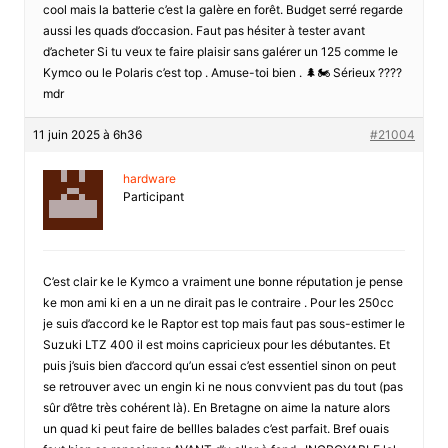
cool mais la batterie c’est la galère en forêt. Budget serré regarde
aussi les quads d’occasion. Faut pas hésiter à tester avant
d’acheter Si tu veux te faire plaisir sans galérer un 125 comme le
Kymco ou le Polaris c’est top . Amuse-toi bien . 🌲🏍️ Sérieux ????
mdr
11 juin 2025 à 6h36
#21004
hardware
Participant
C’est clair ke le Kymco a vraiment une bonne réputation je pense
ke mon ami ki en a un ne dirait pas le contraire . Pour les 250cc
je suis d’accord ke le Raptor est top mais faut pas sous-estimer le
Suzuki LTZ 400 il est moins capricieux pour les débutantes. Et
puis j’suis bien d’accord qu’un essai c’est essentiel sinon on peut
se retrouver avec un engin ki ne nous convvient pas du tout (pas
sûr d’être très cohérent là). En Bretagne on aime la nature alors
un quad ki peut faire de bellles balades c’est parfait. Bref ouais