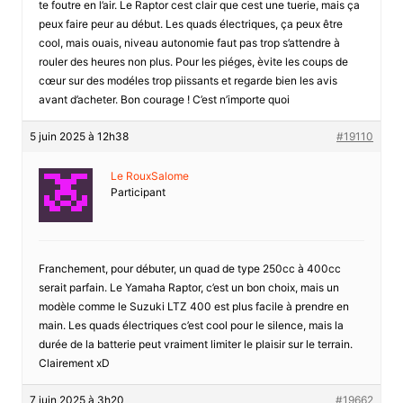
te foutre en l’air. Le Raptor cest clair que cest une tuerie, mais ça
peux faire peur au début. Les quads électriques, ça peux être
cool, mais ouais, niveau autonomie faut pas trop s’attendre à
rouler des heures non plus. Pour les piéges, èvite les coups de
cœur sur des modéles trop piissants et regarde bien les avis
avant d’acheter. Bon courage ! C’est n’importe quoi
5 juin 2025 à 12h38
#19110
Le RouxSalome
Participant
Franchement, pour débuter, un quad de type 250cc à 400cc
serait parfain. Le Yamaha Raptor, c’est un bon choix, mais un
modèle comme le Suzuki LTZ 400 est plus facile à prendre en
main. Les quads électriques c’est cool pour le silence, mais la
durée de la batterie peut vraiment limiter le plaisir sur le terrain.
Clairement xD
7 juin 2025 à 3h20
#19662