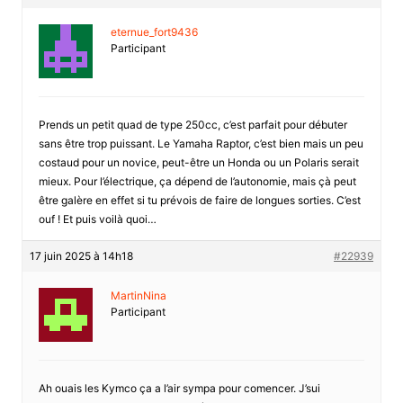
eternue_fort9436
Participant
Prends un petit quad de type 250cc, c’est parfait pour débuter
sans être trop puissant. Le Yamaha Raptor, c’est bien mais un peu
costaud pour un novice, peut-être un Honda ou un Polaris serait
mieux. Pour l’électrique, ça dépend de l’autonomie, mais çà peut
être galère en effet si tu prévois de faire de longues sorties. C’est
ouf ! Et puis voilà quoi…
17 juin 2025 à 14h18
#22939
MartinNina
Participant
Ah ouais les Kymco ça a l’air sympa pour comencer. J’sui