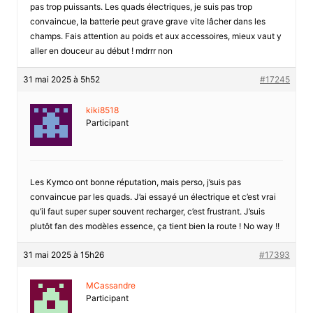
pas trop puissants. Les quads électriques, je suis pas trop
convaincue, la batterie peut grave grave vite lâcher dans les
champs. Fais attention au poids et aux accessoires, mieux vaut y
aller en douceur au début ! mdrrr non
31 mai 2025 à 5h52
#17245
kiki8518
Participant
Les Kymco ont bonne réputation, mais perso, j’suis pas
convaincue par les quads. J’ai essayé un électrique et c’est vrai
qu’il faut super super souvent recharger, c’est frustrant. J’suis
plutôt fan des modèles essence, ça tient bien la route ! No way !!
31 mai 2025 à 15h26
#17393
MCassandre
Participant