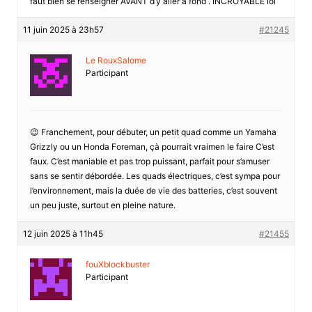
faut bien se renseigner AVANT d’y aller à fond . INCROYABLE lol
11 juin 2025 à 23h57
#21245
Le RouxSalome
Participant
😉 Franchement, pour débuter, un petit quad comme un Yamaha
Grizzly ou un Honda Foreman, çà pourrait vraimen le faire C’est
faux. C’est maniable et pas trop puissant, parfait pour s’amuser
sans se sentir débordée. Les quads électriques, c’est sympa pour
l’environnement, mais la duée de vie des batteries, c’est souvent
un peu juste, surtout en pleine nature.
12 juin 2025 à 11h45
#21455
fouXblockbuster
Participant