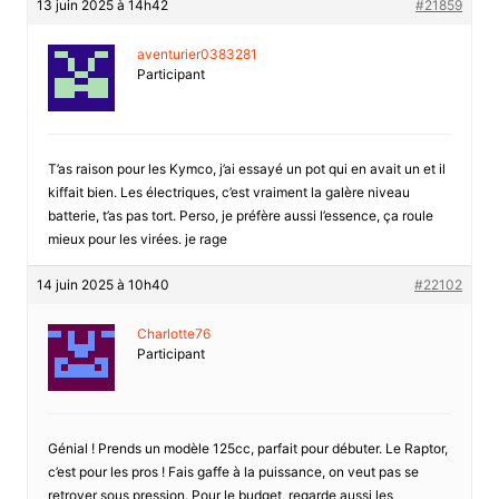
13 juin 2025 à 14h42
#21859
aventurier0383281
Participant
T’as raison pour les Kymco, j’ai essayé un pot qui en avait un et il
kiffait bien. Les électriques, c’est vraiment la galère niveau
batterie, t’as pas tort. Perso, je préfère aussi l’essence, ça roule
mieux pour les virées. je rage
14 juin 2025 à 10h40
#22102
Charlotte76
Participant
Génial ! Prends un modèle 125cc, parfait pour débuter. Le Raptor,
c’est pour les pros ! Fais gaffe à la puissance, on veut pas se
retrover sous pression. Pour le budget, regarde aussi les