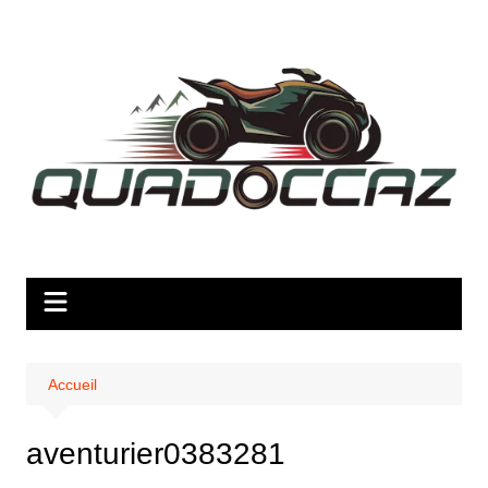
Aller
au
contenu
Accueil
aventurier0383281