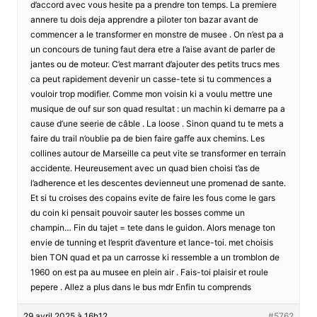
d’accord avec vous hesite pa a prendre ton temps. La premiere
annere tu dois deja apprendre a piloter ton bazar avant de
commencer a le transformer en monstre de musee . On n’est pa a
un concours de tuning faut dera etre a l’aise avant de parler de
jantes ou de moteur. C’est marrant d’ajouter des petits trucs mes
ca peut rapidement devenir un casse-tete si tu commences a
vouloir trop modifier. Comme mon voisin ki a voulu mettre une
musique de ouf sur son quad resultat : un machin ki demarre pa a
cause d’une seerie de câble . La loose . Sinon quand tu te mets a
faire du trail n’oublie pa de bien faire gaffe aux chemins. Les
collines autour de Marseille ca peut vite se transformer en terrain
accidente. Heureusement avec un quad bien choisi t’as de
l’adherence et les descentes devienneut une promenad de sante.
Et si tu croises des copains evite de faire les fous come le gars
du coin ki pensait pouvoir sauter les bosses comme un
champin… Fin du tajet = tete dans le guidon. Alors menage ton
envie de tunning et l’esprit d’aventure et lance-toi. met choisis
bien TON quad et pa un carrosse ki ressemble a un tromblon de
1960 on est pa au musee en plein air . Fais-toi plaisir et roule
pepere . Allez a plus dans le bus mdr Enfin tu comprends
29 avril 2025 à 16h12
#5762