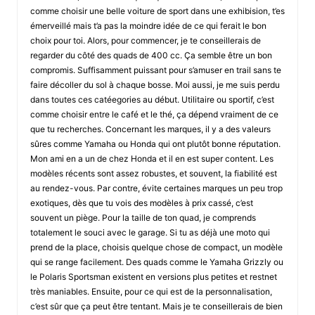
comme choisir une belle voiture de sport dans une exhibision, t’es
émerveillé mais t’a pas la moindre idée de ce qui ferait le bon
choix pour toi. Alors, pour commencer, je te conseillerais de
regarder du côté des quads de 400 cc. Ça semble être un bon
compromis. Suffisamment puissant pour s’amuser en trail sans te
faire décoller du sol à chaque bosse. Moi aussi, je me suis perdu
dans toutes ces catéegories au début. Utilitaire ou sportif, c’est
comme choisir entre le café et le thé, ça dépend vraiment de ce
que tu recherches. Concernant les marques, il y a des valeurs
sûres comme Yamaha ou Honda qui ont plutôt bonne réputation.
Mon ami en a un de chez Honda et il en est super content. Les
modèles récents sont assez robustes, et souvent, la fiabilité est
au rendez-vous. Par contre, évite certaines marques un peu trop
exotiques, dès que tu vois des modèles à prix cassé, c’est
souvent un piège. Pour la taille de ton quad, je comprends
totalement le souci avec le garage. Si tu as déjà une moto qui
prend de la place, choisis quelque chose de compact, un modèle
qui se range facilement. Des quads comme le Yamaha Grizzly ou
le Polaris Sportsman existent en versions plus petites et restnet
très maniables. Ensuite, pour ce qui est de la personnalisation,
c’est sûr que ça peut être tentant. Mais je te conseillerais de bien