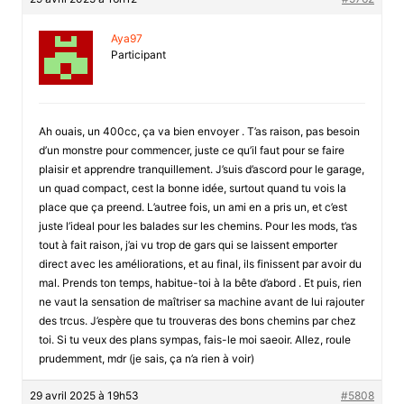
Aya97
Participant
Ah ouais, un 400cc, ça va bien envoyer . T’as raison, pas besoin
d’un monstre pour commencer, juste ce qu’il faut pour se faire
plaisir et apprendre tranquillement. J’suis d’ascord pour le garage,
un quad compact, cest la bonne idée, surtout quand tu vois la
place que ça preend. L’autree fois, un ami en a pris un, et c’est
juste l’ideal pour les balades sur les chemins. Pour les mods, t’as
tout à fait raison, j’ai vu trop de gars qui se laissent emporter
direct avec les améliorations, et au final, ils finissent par avoir du
mal. Prends ton temps, habitue-toi à la bête d’abord . Et puis, rien
ne vaut la sensation de maîtriser sa machine avant de lui rajouter
des trcus. J’espère que tu trouveras des bons chemins par chez
toi. Si tu veux des plans sympas, fais-le moi saeoir. Allez, roule
prudemment, mdr (je sais, ça n’a rien à voir)
29 avril 2025 à 19h53
#5808