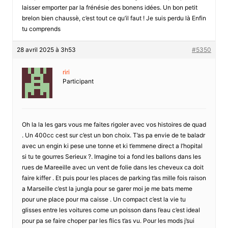
laisser emporter par la frénésie des bonens idées. Un bon petit
brelon bien chaussè, c’est tout ce qu’il faut ! Je suis perdu là Enfin
tu comprends
28 avril 2025 à 3h53
#5350
riri
Participant
Oh la la les gars vous me faites rigoler avec vos histoires de quad
. Un 400cc cest sur c’est un bon choix. T’as pa envie de te baladr
avec un engin ki pese une tonne et ki t’emmene direct a l’hopital
si tu te gourres Serieux ?. Imagine toi a fond les ballons dans les
rues de Mareeille avec un vent de folie dans les cheveux ca doit
faire kiffer . Et puis pour les places de parking t’as mille fois raison
a Marseille c’est la jungla pour se garer moi je me bats meme
pour une place pour ma caisse . Un compact c’est la vie tu
glisses entre les voitures come un poisson dans l’eau c’est ideal
pour pa se faire choper par les flics t’as vu. Pour les mods j’sui