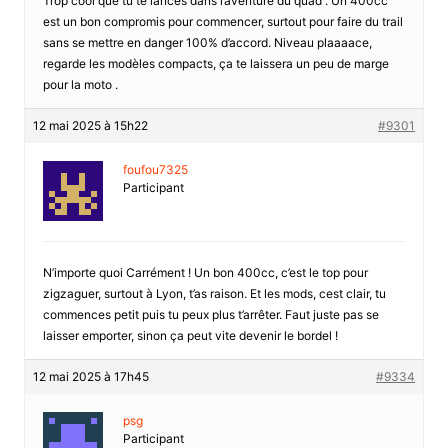
Trop cool que tu te lances dans l’aventure du quad . Un 400cc
est un bon compromis pour commencer, surtout pour faire du trail
sans se mettre en danger 100% d’accord. Niveau plaaaace,
regarde les modèles compacts, ça te laissera un peu de marge
pour la moto .
12 mai 2025 à 15h22
#9301
foufou7325
Participant
N’importe quoi Carrément ! Un bon 400cc, c’est le top pour
zigzaguer, surtout à Lyon, t’as raison. Et les mods, cest clair, tu
commences petit puis tu peux plus t’arrêter. Faut juste pas se
laisser emporter, sinon ça peut vite devenir le bordel !
12 mai 2025 à 17h45
#9334
psg
Participant