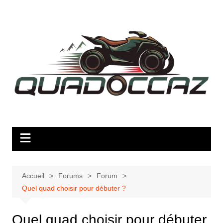
Aller
au
contenu
Accueil
Forums
Forum
Quel quad choisir pour débuter ?
Quel quad choisir pour débuter