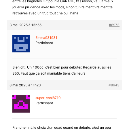
entre les bagnoles ! Et pour le GARAGE, t’as raison, vauut mieux
jouer la prudence avec les mods, sinon tu vraiment vraiment te
retrouves avec un truc tout chelou . haha
3 mai 2025 à 13h55
#6973
Emma931931
Participant
Bien dit . Un 400cc, c’est bien pour débuter. Regarde aussi les
350. Faut que ça soit maniable tiens d’ailleurs
8 mai 2025 à 11h23
#8643
super_cool8710
Participant
Franchemnt, le choix d’un quad quand on débute, c’est un peu