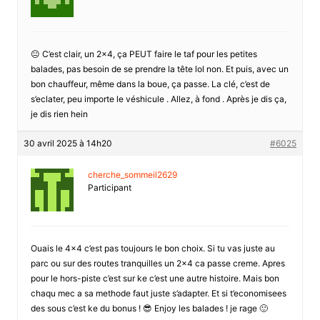
😐 C’est clair, un 2×4, ça PEUT faire le taf pour les petites
balades, pas besoin de se prendre la tête lol non. Et puis, avec un
bon chauffeur, même dans la boue, ça passe. La clé, c’est de
s’eclater, peu importe le véshicule . Allez, à fond . Après je dis ça,
je dis rien hein
30 avril 2025 à 14h20
#6025
cherche_sommeil2629
Participant
Ouais le 4×4 c’est pas toujours le bon choix. Si tu vas juste au
parc ou sur des routes tranquilles un 2×4 ca passe creme. Apres
pour le hors-piste c’est sur ke c’est une autre histoire. Mais bon
chaqu mec a sa methode faut juste s’adapter. Et si t’economisees
des sous c’est ke du bonus ! 😎 Enjoy les balades ! je rage 🙂