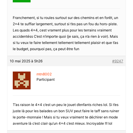
Franchement, si tu roules surtout sur des chemins et en forêt, un
2×4 te suffiar largement, surtout si t’es pas un fou du hors-piste.
Les quads 4×4, cest vrament plus pour les terrains vraiment
accidentéss C’est n’importe quoi (je sais, ça n’a rien à voir). Mais
si tu veux te faire tellement tellement tellement plaisir et que t’as
le budget, pourquoi pas, ça peut être fun
10 mai 2025 à 5h26
#9247
mtn8002
Participant
T’as raison le 4×4 c’est un peu le jouet d’enfants riches lol. Si t’es
juste là pour les balades un bon SUV peut faire le taff sans ruiner
le porte-monnaie ! Mais si tu veux vraiment te déchirer en mode
aventure là c’est clair qu’un 4×4 c’est mieux. Incroyable !!! lol