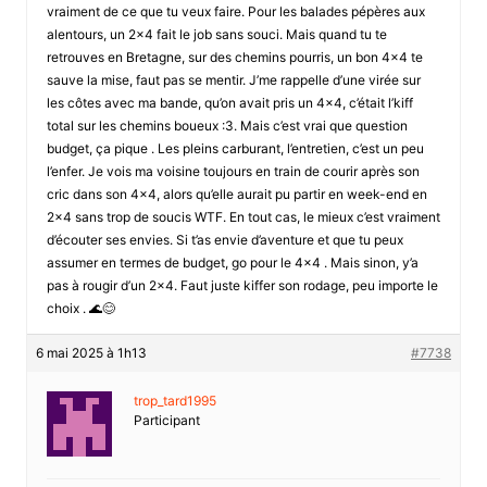
vraiment de ce que tu veux faire. Pour les balades pépères aux
alentours, un 2×4 fait le job sans souci. Mais quand tu te
retrouves en Bretagne, sur des chemins pourris, un bon 4×4 te
sauve la mise, faut pas se mentir. J’me rappelle d’une virée sur
les côtes avec ma bande, qu’on avait pris un 4×4, c’était l’kiff
total sur les chemins boueux :3. Mais c’est vrai que question
budget, ça pique . Les pleins carburant, l’entretien, c’est un peu
l’enfer. Je vois ma voisine toujours en train de courir après son
cric dans son 4×4, alors qu’elle aurait pu partir en week-end en
2×4 sans trop de soucis WTF. En tout cas, le mieux c’est vraiment
d’écouter ses envies. Si t’as envie d’aventure et que tu peux
assumer en termes de budget, go pour le 4×4 . Mais sinon, y’a
pas à rougir d’un 2×4. Faut juste kiffer son rodage, peu importe le
choix . 🌊😊
6 mai 2025 à 1h13
#7738
trop_tard1995
Participant