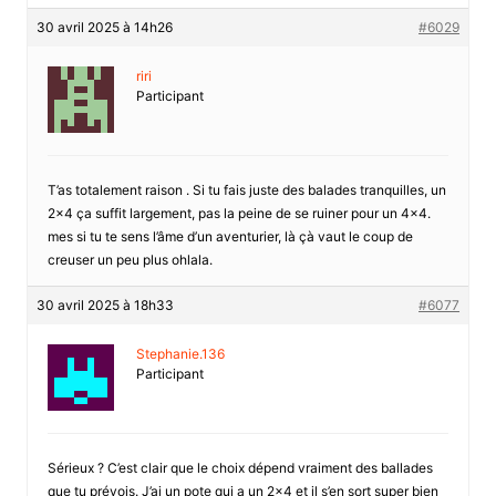
30 avril 2025 à 14h26
#6029
riri
Participant
T’as totalement raison . Si tu fais juste des balades tranquilles, un
2×4 ça suffit largement, pas la peine de se ruiner pour un 4×4.
mes si tu te sens l’âme d’un aventurier, là çà vaut le coup de
creuser un peu plus ohlala.
30 avril 2025 à 18h33
#6077
Stephanie.136
Participant
Sérieux ? C’est clair que le choix dépend vraiment des ballades
que tu prévois. J’ai un pote qui a un 2×4 et il s’en sort super bien