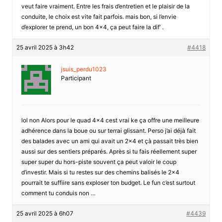
veut faire vraiment. Entre les frais d’entretien et le plaisir de la
conduite, le choix est vite fait parfois. mais bon, si l’envie
d’explorer te prend, un bon 4×4, ça peut faire la dif’ .
25 avril 2025 à 3h42
#4418
jsuis_perdu1023
Participant
lol non Alors pour le quad 4×4 cest vrai ke ça offre une meilleure
adhérence dans la boue ou sur terrai glissant. Perso j’ai déjà fait
des balades avec un ami qui avait un 2×4 et çà passait très bien
aussi sur des sentiers préparés. Après si tu fais réellement super
super super du hors-piste souvent ça peut valoir le coup
d’investir. Mais si tu restes sur des chemins balisés le 2×4
pourrait te suffiire sans exploser ton budget. Le fun c’est surtout
comment tu conduis non …
25 avril 2025 à 6h07
#4439