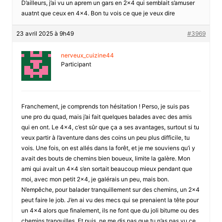
D’ailleurs, j’ai vu un aprem un gars en 2×4 qui semblait s’amuser
auatnt que ceux en 4×4. Bon tu vois ce que je veux dire
23 avril 2025 à 9h49
#3969
nerveux_cuizine44
Participant
Franchement, je comprends ton hésitation ! Perso, je suis pas
une pro du quad, mais j’ai fait quelques balades avec des amis
qui en ont. Le 4×4, c’est sûr que ça a ses avantages, surtout si tu
veux partir à l’aventure dans des coins un peu plus difficile, tu
vois. Une fois, on est allés dans la forêt, et je me souviens qu’i y
avait des bouts de chemins bien boueux, limite la galère. Mon
ami qui avait un 4×4 s’en sortait beaucoup mieux pendant que
moi, avec mon petit 2×4, je galérais un peu, mais bon.
N’empêche, pour balader tranquillement sur des chemins, un 2×4
peut faire le job. J’en ai vu des mecs qui se prenaient la tête pour
un 4×4 alors que finalement, ils ne font que du joli bitume ou des
chemins tranquilles. Et puis, ne me dis pas que tu n’as pas vu ce