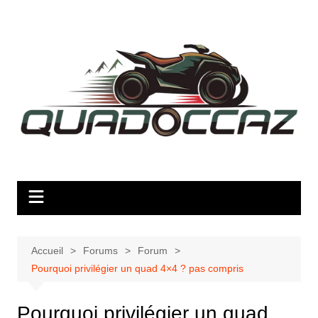
Aller
au
contenu
Accueil
Forums
Forum
Pourquoi privilégier un quad 4×4 ? pas compris
Pourquoi privilégier un quad