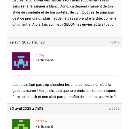
peut-être pu s’fofrir des petites excursions supplémentairess
sans se faire saigner à blanc. Donc, ça dépend vraiment de ton
style de conduite et de ton portefeuille . En tout cas, le principal,
cest de prendre du plaisir et de ne pas se prendre la tête, come le
dit un autre. Alors, fais au mieux SELON tes envies et ta situation
.
29 avril 2025 à 20h28
#5812
rugby
Participant
c’est clair, faut pas trop chercher les embrouilles, sinon c’est la
galere assurée ! Moi je dis, tant que tu prends pas trop de risques,
faiss-toi paaisir et non c’est pas ça profite de la route. 🚙✨ Hein ?
30 avril 2025 à 7h03
#5929
patatra
Participant