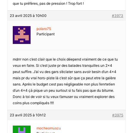
que tu préfères, pas de pression ! Trop fort !
23 avril 2025 à 10h00
#3973
polaro75
Participant
mdrrr non c’est clair que le choix déepend vraiment de ce que tu
veux en faire. Si c’est juste pr des balades tranquilles un 2×4
peut suffire. J’ai vu des gars s’éclater sans avoir besin d’un 4×4
mais pr du vrai hors-piste là c’est sûr que ça peut etre la galère
sans. Après le budget cest pas négligeable non plus l’enrtetien
d’un 4×4 çà pique un peu surtout si tu fais pas que du bitume.
Donc à toi de voir si tu veux t’amuser ou vraiment explorer des
coins plus compliqués !!!!
23 avril 2025 à 10h12
#3975
mocheomuscu