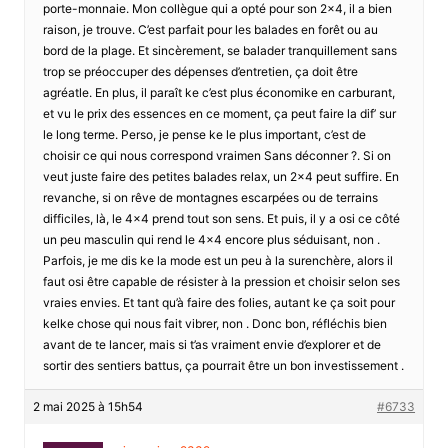
porte-monnaie. Mon collègue qui a opté pour son 2×4, il a bien
raison, je trouve. C’est parfait pour les balades en forêt ou au
bord de la plage. Et sincèrement, se balader tranquillement sans
trop se préoccuper des dépenses d’entretien, ça doit être
agréatle. En plus, il paraît ke c’est plus économike en carburant,
et vu le prix des essences en ce moment, ça peut faire la dif’ sur
le long terme. Perso, je pense ke le plus important, c’est de
choisir ce qui nous correspond vraimen Sans déconner ?. Si on
veut juste faire des petites balades relax, un 2×4 peut suffire. En
revanche, si on rêve de montagnes escarpées ou de terrains
difficiles, là, le 4×4 prend tout son sens. Et puis, il y a osi ce côté
un peu masculin qui rend le 4×4 encore plus séduisant, non .
Parfois, je me dis ke la mode est un peu à la surenchère, alors il
faut osi être capable de résister à la pression et choisir selon ses
vraies envies. Et tant qu’à faire des folies, autant ke ça soit pour
kelke chose qui nous fait vibrer, non . Donc bon, réfléchis bien
avant de te lancer, mais si t’as vraiment envie d’explorer et de
sortir des sentiers battus, ça pourrait être un bon investissement .
2 mai 2025 à 15h54
#6733