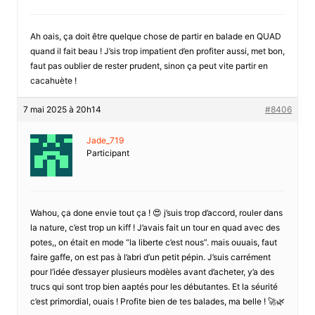
Ah oais, ça doit être quelque chose de partir en balade en QUAD
quand il fait beau ! J’sis trop impatient d’en profiter aussi, met bon,
faut pas oublier de rester prudent, sinon ça peut vite partir en
cacahuète !
7 mai 2025 à 20h14
#8406
Jade_719
Participant
Wahou, ça done envie tout ça ! 😍 j’suis trop d’accord, rouler dans
la nature, c’est trop un kiff ! J’avais fait un tour en quad avec des
potes,, on était en mode “la liberte c’est nous”. mais ouuais, faut
faire gaffe, on est pas à l’abri d’un petit pépin. J’suis carrément
pour l’idée d’essayer plusieurs modèles avant d’acheter, y’a des
trucs qui sont trop bien aaptés pour les débutantes. Et la séurité
c’est primordial, ouais ! Profite bien de tes balades, ma belle ! 🚀🌿