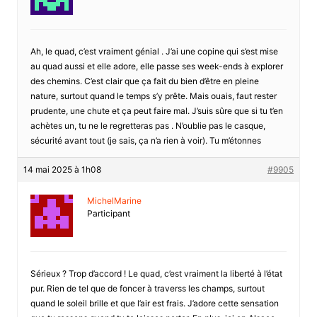
Ah, le quad, c’est vraiment génial . J’ai une copine qui s’est mise
au quad aussi et elle adore, elle passe ses week-ends à explorer
des chemins. C’est clair que ça fait du bien d’être en pleine
nature, surtout quand le temps s’y prête. Mais ouais, faut rester
prudente, une chute et ça peut faire mal. J’suis sûre que si tu t’en
achètes un, tu ne le regretteras pas . N’oublie pas le casque,
sécurité avant tout (je sais, ça n’a rien à voir). Tu m’étonnes
14 mai 2025 à 1h08
#9905
MichelMarine
Participant
Sérieux ? Trop d’accord ! Le quad, c’est vraiment la liberté à l’état
pur. Rien de tel que de foncer à traverss les champs, surtout
quand le soleil brille et que l’air est frais. J’adore cette sensation