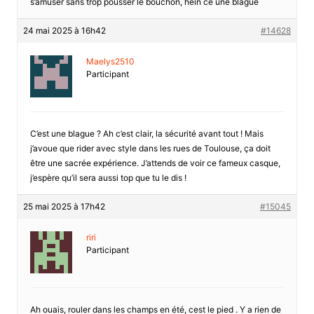
s’amuser sans trop pousser le bouchon, hein cé une blague
24 mai 2025 à 16h42
#14628
Maelys2510
Participant
C’est une blague ? Ah c’est clair, la sécurité avant tout ! Mais
j’avoue que rider avec style dans les rues de Toulouse, ça doit
être une sacrée expérience. J’attends de voir ce fameux casque,
j’espère qu’il sera aussi top que tu le dis !
25 mai 2025 à 17h42
#15045
riri
Participant
Ah ouais, rouler dans les champs en été, cest le pied . Y a rien de