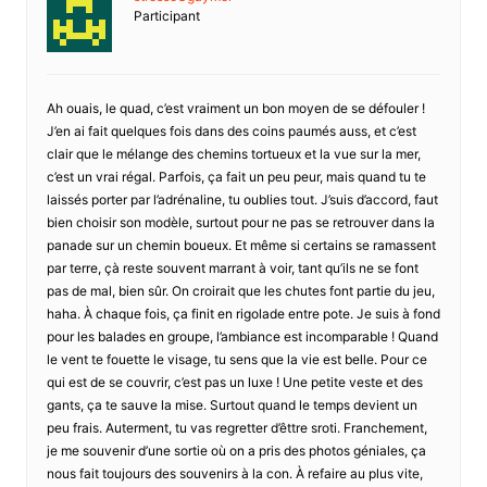
Participant
Ah ouais, le quad, c’est vraiment un bon moyen de se défouler !
J’en ai fait quelques fois dans des coins paumés auss, et c’est
clair que le mélange des chemins tortueux et la vue sur la mer,
c’est un vrai régal. Parfois, ça fait un peu peur, mais quand tu te
laissés porter par l’adrénaline, tu oublies tout. J’suis d’accord, faut
bien choisir son modèle, surtout pour ne pas se retrouver dans la
panade sur un chemin boueux. Et même si certains se ramassent
par terre, çà reste souvent marrant à voir, tant qu’ils ne se font
pas de mal, bien sûr. On croirait que les chutes font partie du jeu,
haha. À chaque fois, ça finit en rigolade entre pote. Je suis à fond
pour les balades en groupe, l’ambiance est incomparable ! Quand
le vent te fouette le visage, tu sens que la vie est belle. Pour ce
qui est de se couvrir, c’est pas un luxe ! Une petite veste et des
gants, ça te sauve la mise. Surtout quand le temps devient un
peu frais. Auterment, tu vas regretter d’êttre sroti. Franchement,
je me souvenir d’une sortie où on a pris des photos géniales, ça
nous fait toujours des souvenirs à la con. À refaire au plus vite,