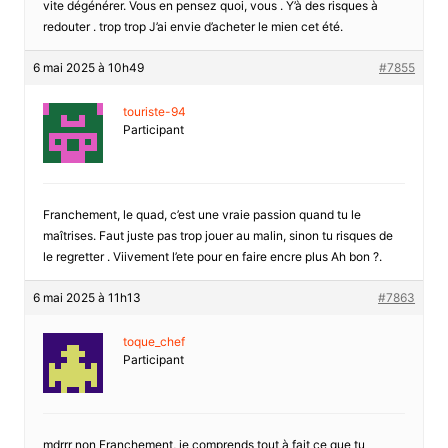
vite dégénérer. Vous en pensez quoi, vous . Y’à des risques à
redouter . trop trop J’ai envie d’acheter le mien cet été.
6 mai 2025 à 10h49
#7855
touriste-94
Participant
Franchement, le quad, c’est une vraie passion quand tu le
maîtrises. Faut juste pas trop jouer au malin, sinon tu risques de
le regretter . Viivement l’ete pour en faire encre plus Ah bon ?.
6 mai 2025 à 11h13
#7863
toque_chef
Participant
mdrrr non Franchement, je comprends tout à fait ce que tu