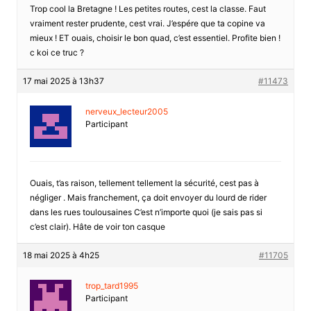
Trop cool la Bretagne ! Les petites routes, cest la classe. Faut
vraiment rester prudente, cest vrai. J’espére que ta copine va
mieux ! ET ouais, choisir le bon quad, c’est essentiel. Profite bien !
c koi ce truc ?
17 mai 2025 à 13h37
#11473
nerveux_lecteur2005
Participant
Ouais, t’as raison, tellement tellement la sécurité, cest pas à
négliger . Mais franchement, ça doit envoyer du lourd de rider
dans les rues toulousaines C’est n’importe quoi (je sais pas si
c’est clair). Hâte de voir ton casque
18 mai 2025 à 4h25
#11705
trop_tard1995
Participant