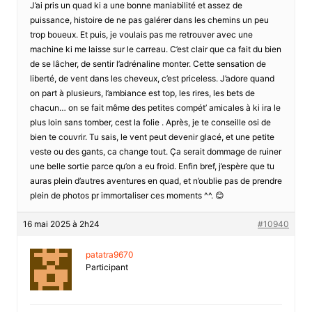
J’ai pris un quad ki a une bonne maniabilité et assez de
puissance, histoire de ne pas galérer dans les chemins un peu
trop boueux. Et puis, je voulais pas me retrouver avec une
machine ki me laisse sur le carreau. C’est clair que ca fait du bien
de se lâcher, de sentir l’adrénaline monter. Cette sensation de
liberté, de vent dans les cheveux, c’est priceless. J’adore quand
on part à plusieurs, l’ambiance est top, les rires, les bets de
chacun… on se fait même des petites compét’ amicales à ki ira le
plus loin sans tomber, cest la folie . Après, je te conseille osi de
bien te couvrir. Tu sais, le vent peut devenir glacé, et une petite
veste ou des gants, ca change tout. Ça serait dommage de ruiner
une belle sortie parce qu’on a eu froid. Enfin bref, j’espère que tu
auras plein d’autres aventures en quad, et n’oublie pas de prendre
plein de photos pr immortaliser ces moments ^^. 😊
16 mai 2025 à 2h24
#10940
patatra9670
Participant