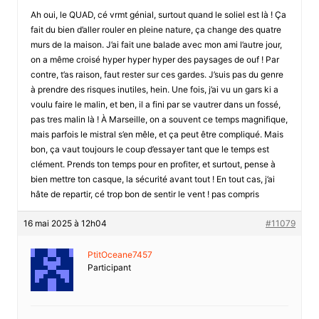
Ah oui, le QUAD, cé vrmt génial, surtout quand le soliel est là ! Ça
fait du bien d’aller rouler en pleine nature, ça change des quatre
murs de la maison. J’ai fait une balade avec mon ami l’autre jour,
on a même croisé hyper hyper hyper des paysages de ouf ! Par
contre, t’as raison, faut rester sur ces gardes. J’suis pas du genre
à prendre des risques inutiles, hein. Une fois, j’ai vu un gars ki a
voulu faire le malin, et ben, il a fini par se vautrer dans un fossé,
pas tres malin là ! À Marseille, on a souvent ce temps magnifique,
mais parfois le mistral s’en mêle, et ça peut être compliqué. Mais
bon, ça vaut toujours le coup d’essayer tant que le temps est
clément. Prends ton temps pour en profiter, et surtout, pense à
bien mettre ton casque, la sécurité avant tout ! En tout cas, j’ai
hâte de repartir, cé trop bon de sentir le vent ! pas compris
16 mai 2025 à 12h04
#11079
PtitOceane7457
Participant