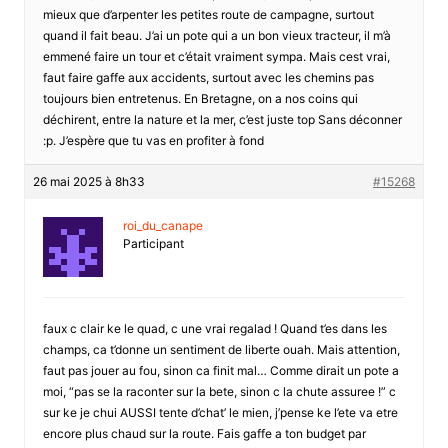
mieux que d’arpenter les petites route de campagne, surtout
quand il fait beau. J’ai un pote qui a un bon vieux tracteur, il m’à
emmené faire un tour et c’était vraiment sympa. Mais cest vrai,
faut faire gaffe aux accidents, surtout avec les chemins pas
toujours bien entretenus. En Bretagne, on a nos coins qui
déchirent, entre la nature et la mer, c’est juste top Sans déconner
:p. J’espère que tu vas en profiter à fond
26 mai 2025 à 8h33
#15268
roi_du_canape
Participant
faux c clair ke le quad, c une vrai regalad ! Quand t’es dans les
champs, ca t’donne un sentiment de liberte ouah. Mais attention,
faut pas jouer au fou, sinon ca finit mal… Comme dirait un pote a
moi, “pas se la raconter sur la bete, sinon c la chute assuree !” c
sur ke je chui AUSSI tente d’chat’ le mien, j’pense ke l’ete va etre
encore plus chaud sur la route. Fais gaffe a ton budget par