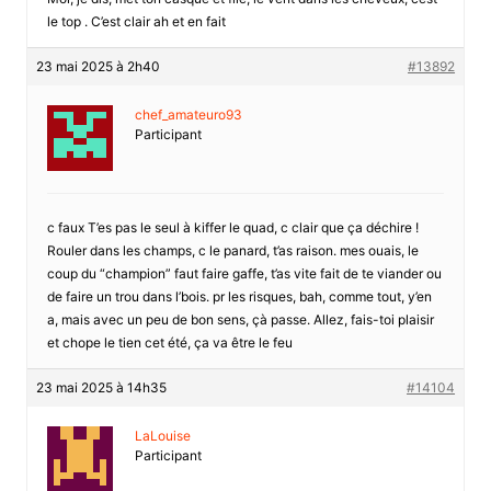
le top . C’est clair ah et en fait
23 mai 2025 à 2h40
#13892
chef_amateuro93
Participant
c faux T’es pas le seul à kiffer le quad, c clair que ça déchire !
Rouler dans les champs, c le panard, t’as raison. mes ouais, le
coup du “champion” faut faire gaffe, t’as vite fait de te viander ou
de faire un trou dans l’bois. pr les risques, bah, comme tout, y’en
a, mais avec un peu de bon sens, çà passe. Allez, fais-toi plaisir
et chope le tien cet été, ça va être le feu
23 mai 2025 à 14h35
#14104
LaLouise
Participant