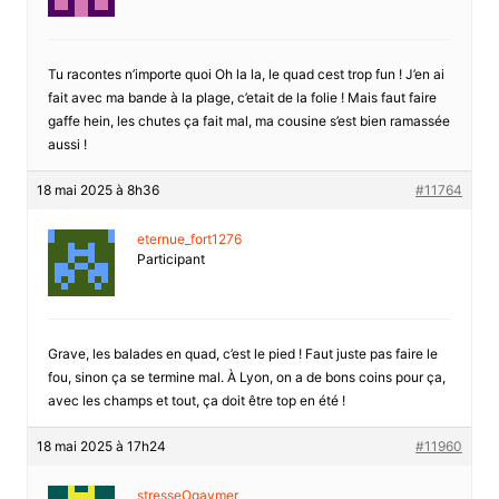
Tu racontes n’importe quoi Oh la la, le quad cest trop fun ! J’en ai
fait avec ma bande à la plage, c’etait de la folie ! Mais faut faire
gaffe hein, les chutes ça fait mal, ma cousine s’est bien ramassée
aussi !
18 mai 2025 à 8h36
#11764
eternue_fort1276
Participant
Grave, les balades en quad, c’est le pied ! Faut juste pas faire le
fou, sinon ça se termine mal. À Lyon, on a de bons coins pour ça,
avec les champs et tout, ça doit être top en été !
18 mai 2025 à 17h24
#11960
stresseOgaymer