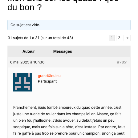
du bon ?
Ce sujet est vide.
31 sujets de 1 à 31 (sur un total de 43)
1
2
→
Auteur
Messages
6 mai 2025 à 10h36
#7851
grandXloulou
Participant
Franchement, j’suis tombé amoureux du quad cette année. c’est
juste une tuerie de rouler dans les champs ici en Alsace, ça fait
un bien fou j’hallucine. J’dois avouer, au début j’étais un peu
sceptique, mais une fois sur la bête, c’est l’extase. Par contre, faut
faire gaffe à pas trop se prendre pour un champion, sinon ça peut