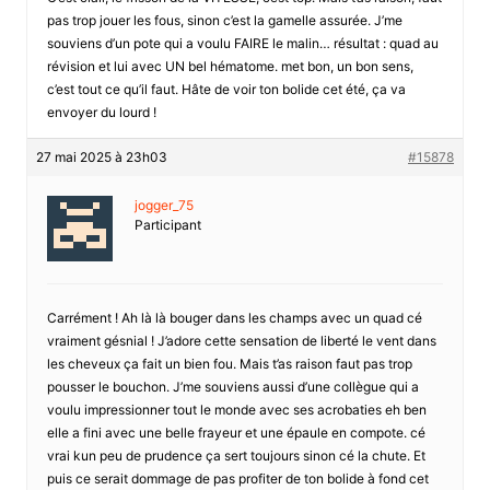
pas trop jouer les fous, sinon c’est la gamelle assurée. J’me
souviens d’un pote qui a voulu FAIRE le malin… résultat : quad au
révision et lui avec UN bel hématome. met bon, un bon sens,
c’est tout ce qu’il faut. Hâte de voir ton bolide cet été, ça va
envoyer du lourd !
27 mai 2025 à 23h03
#15878
jogger_75
Participant
Carrément ! Ah là là bouger dans les champs avec un quad cé
vraiment gésnial ! J’adore cette sensation de liberté le vent dans
les cheveux ça fait un bien fou. Mais t’as raison faut pas trop
pousser le bouchon. J’me souviens aussi d’une collègue qui a
voulu impressionner tout le monde avec ses acrobaties eh ben
elle a fini avec une belle frayeur et une épaule en compote. cé
vrai kun peu de prudence ça sert toujours sinon cé la chute. Et
puis ce serait dommage de pas profiter de ton bolide à fond cet