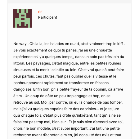
riri
Participant
No way . Oh la la, les balades en quad, c’est vraiment trop le kiff .
Je vois exactement de quoi tu parles, j’ai eu une chouette
expérience osi y’a quelques temps,, dans un coin pas très loin du
littoral. Les paysages, c’etait magique, entre les petites roumes
sinueuses et la mer ki scintile au loin. C’est vrai que cà peut faire
peur parfois, ces chutes, faut pas oublier que la vitesse et le
bonheur peuvent rapidement se transformer en frissons
d’angoisse. Enfin bon, pr la petite frayeur de ta copinm, cà arrive
à tlm . Un coup de côte un peu trop engage et hop, on se
retrouve au sol. Moi, par contre, j’ai eu la chance de pas tomber,
mais j’ai vu quelques copains faire des cabrioles… et je te jure
qu’à chaque fois, c’était plus drôle qu’inkiétant, tant qu’ils ne se
faisaient pas trop mal, bien sur . Et je suis bien d’accord avec toi,
choisir le bon modéle, c’est super important. J’ai fait une petite
recherche avant d’acheter le mien, j’ai consulté des avis et tout.