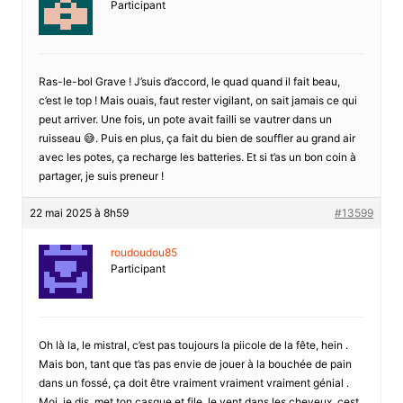
Participant
Ras-le-bol Grave ! J’suis d’accord, le quad quand il fait beau,
c’est le top ! Mais ouais, faut rester vigilant, on sait jamais ce qui
peut arriver. Une fois, un pote avait failli se vautrer dans un
ruisseau 😅. Puis en plus, ça fait du bien de souffler au grand air
avec les potes, ça recharge les batteries. Et si t’as un bon coin à
partager, je suis preneur !
22 mai 2025 à 8h59
#13599
roudoudou85
Participant
Oh là la, le mistral, c’est pas toujours la piicole de la fête, hein .
Mais bon, tant que t’as pas envie de jouer à la bouchée de pain
dans un fossé, ça doit être vraiment vraiment vraiment génial .
Moi, je dis, met ton casque et file, le vent dans les cheveux, cest