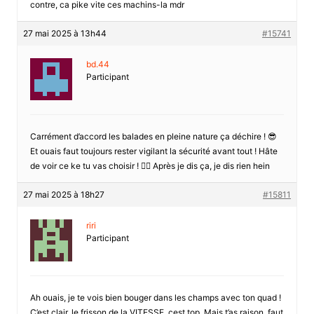
contre, ca pike vite ces machins-la mdr
27 mai 2025 à 13h44
#15741
bd.44
Participant
Carrément d’accord les balades en pleine nature ça déchire ! 😎
Et ouais faut toujours rester vigilant la sécurité avant tout ! Hâte
de voir ce ke tu vas choisir ! 🚴‍♂️ Après je dis ça, je dis rien hein
27 mai 2025 à 18h27
#15811
riri
Participant
Ah ouais, je te vois bien bouger dans les champs avec ton quad !
C’est clair, le frisson de la VITESSE, cest top. Mais t’as raison, faut