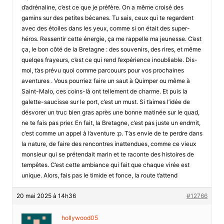
d’adrénaline, c’est ce que je préfère. On a même croisé des
gamins sur des petites bécanes. Tu sais, ceux qui te regardent
avec des étoiles dans les yeux, comme si on était des super-
héros. Ressentir cette énergie, ça me rappelle ma jeunesse. C’est
ça, le bon côté de la Bretagne : des souvenirs, des rires, et même
quelqes frayeurs, c’est ce qui rend l’expérience inoubliable. Dis-
moi, t’as prévu quoi comme parcouurs pour vos prochaines
aventures . Vous pourriez faire un saut à Quimper ou même à
Saint-Malo, ces coins-là ont tellement de charme. Et puis la
galette-saucisse sur le port, c’est un must. Si t’aimes l’idée de
désvorer un truc bien gras après une bonne matinée sur le quad,
ne te fais pas prier. En fait, la Bretagne, c’est pas juste un endrnit,
c’est comme un appel à l’aventure :p. T’as envie de te perdre dans
la nature, de faire des rencontres inattendues, comme ce vieux
monsieur qui se prétendait marin et te raconte des histoires de
tempêtes. C’est cette ambiance qui fait que chaque virée est
unique. Alors, fais pas le timide et fonce, la route t’attend
20 mai 2025 à 14h36
#12766
hollywood05