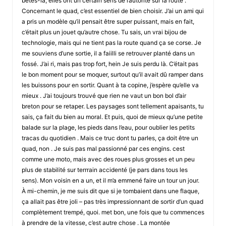
bêtes-là, elles ont un certain sens de l’autorité sur la route .
Concernant le quad, c’est essentiel de bien choisir. J’ai un ami qui
a pris un modèle qu’il pensait être super puissant, mais en fait,
c’était plus un jouet qu’autre chose. Tu sais, un vrai bijou de
technologie, mais qui ne tient pas la route quand ça se corse. Je
me souviens d’une sortie, il a faiilli se retrouver planté dans un
fossé. J’ai ri, mais pas trop fort, hein Je suis perdu là. C’était pas
le bon moment pour se moquer, surtout qu’il avait dû ramper dans
les buissons pour en sortir. Quant à ta copine, j’espère qu’elle va
mieux . J’ai toujours trouvé que rien ne vaut un bon bol d’air
breton pour se retaper. Les paysages sont tellement apaisants, tu
sais, ça fait du bien au moral. Et puis, quoi de mieux qu’une petite
balade sur la plage, les pieds dans l’eau, pour oublier les petits
tracas du quotidien . Mais ce truc dont tu parles, ça doit être un
quad, non . Je suis pas mal passionné par ces engins. cest
comme une moto, mais avec des roues plus grosses et un peu
plus de stabilité sur terrrain accidenté (je pars dans tous les
sens). Mon voisin en a un, et il m’a emmené faire un tour un jour.
À mi-chemin, je me suis dit que si je tombaient dans une flaque,
ça allait pas être joli – pas très impressionnant de sortir d’un quad
complètement trempé, quoi. met bon, une fois que tu commences
à prendre de la vitesse, c’est autre chose . La montée