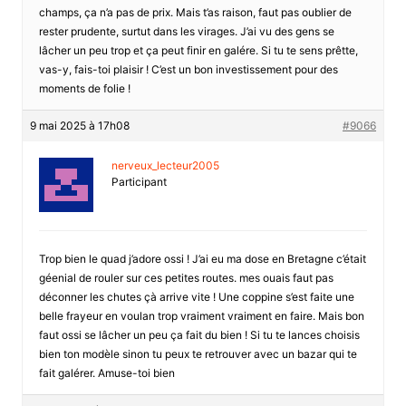
champs, ça n’a pas de prix. Mais t’as raison, faut pas oublier de
rester prudente, surtut dans les virages. J’ai vu des gens se
lâcher un peu trop et ça peut finir en galére. Si tu te sens prêtte,
vas-y, fais-toi plaisir ! C’est un bon investissement pour des
moments de folie !
9 mai 2025 à 17h08
#9066
nerveux_lecteur2005
Participant
Trop bien le quad j’adore ossi ! J’ai eu ma dose en Bretagne c’était
géenial de rouler sur ces petites routes. mes ouais faut pas
déconner les chutes çà arrive vite ! Une coppine s’est faite une
belle frayeur en voulan trop vraiment vraiment en faire. Mais bon
faut ossi se lâcher un peu ça fait du bien ! Si tu te lances choisis
bien ton modèle sinon tu peux te retrouver avec un bazar qui te
fait galérer. Amuse-toi bien