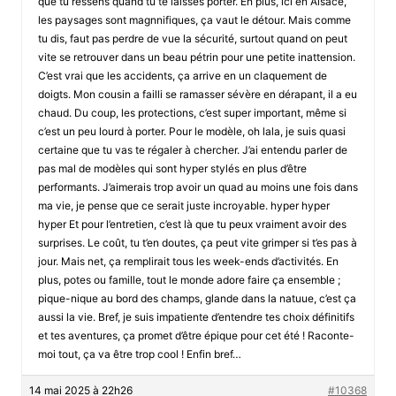
que tu ressens quand tu te laisses porter. En plus, ici en Alsace,
les paysages sont magnnifiques, ça vaut le détour. Mais comme
tu dis, faut pas perdre de vue la sécurité, surtout quand on peut
vite se retrouver dans un beau pétrin pour une petite inattension.
C’est vrai que les accidents, ça arrive en un claquement de
doigts. Mon cousin a failli se ramasser sévère en dérapant, il a eu
chaud. Du coup, les protections, c’est super important, même si
c’est un peu lourd à porter. Pour le modèle, oh lala, je suis quasi
certaine que tu vas te régaler à chercher. J’ai entendu parler de
pas mal de modèles qui sont hyper stylés en plus d’être
performants. J’aimerais trop avoir un quad au moins une fois dans
ma vie, je pense que ce serait juste incroyable. hyper hyper
hyper Et pour l’entretien, c’est là que tu peux vraiment avoir des
surprises. Le coût, tu t’en doutes, ça peut vite grimper si t’es pas à
jour. Mais net, ça remplirait tous les week-ends d’activités. En
plus, potes ou famille, tout le monde adore faire ça ensemble ;
pique-nique au bord des champs, glande dans la natuue, c’est ça
aussi la vie. Bref, je suis impatiente d’entendre tes choix définitifs
et tes aventures, ça promet d’être épique pour cet été ! Raconte-
moi tout, ça va être trop cool ! Enfin bref…
14 mai 2025 à 22h26
#10368