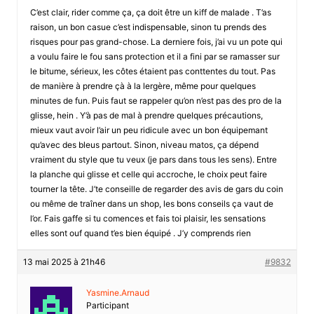
C’est clair, rider comme ça, ça doit être un kiff de malade . T’as
raison, un bon casue c’est indispensable, sinon tu prends des
risques pour pas grand-chose. La derniere fois, j’ai vu un pote qui
a voulu faire le fou sans protection et il a fini par se ramasser sur
le bitume, sérieux, les côtes étaient pas conttentes du tout. Pas
de manière à prendre çà à la lergère, même pour quelques
minutes de fun. Puis faut se rappeler qu’on n’est pas des pro de la
glisse, hein . Y’à pas de mal à prendre quelques précautions,
mieux vaut avoir l’air un peu ridicule avec un bon équipemant
qu’avec des bleus partout. Sinon, niveau matos, ça dépend
vraiment du style que tu veux (je pars dans tous les sens). Entre
la planche qui glisse et celle qui accroche, le choix peut faire
tourner la tête. J’te conseille de regarder des avis de gars du coin
ou même de traîner dans un shop, les bons conseils ça vaut de
l’or. Fais gaffe si tu comences et fais toi plaisir, les sensations
elles sont ouf quand t’es bien équipé . J’y comprends rien
13 mai 2025 à 21h46
#9832
Yasmine.Arnaud
Participant