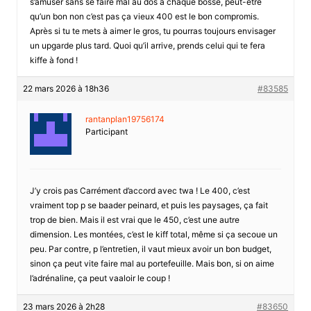
s’amuser sans se faire mal au dos à chaque bosse, peut-être
qu’un bon non c’est pas ça vieux 400 est le bon compromis.
Après si tu te mets à aimer le gros, tu pourras toujours envisager
un upgarde plus tard. Quoi qu’il arrive, prends celui qui te fera
kiffe à fond !
22 mars 2026 à 18h36
#83585
rantanplan19756174
Participant
J’y crois pas Carrément d’accord avec twa ! Le 400, c’est
vraiment top p se baader peinard, et puis les paysages, ça fait
trop de bien. Mais il est vrai que le 450, c’est une autre
dimension. Les montées, c’est le kiff total, même si ça secoue un
peu. Par contre, p l’entretien, il vaut mieux avoir un bon budget,
sinon ça peut vite faire mal au portefeuille. Mais bon, si on aime
l’adrénaline, ça peut vaaloir le coup !
23 mars 2026 à 2h28
#83650