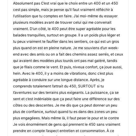
Absolument pas C’est vrai que le choix entre un 400 et un 450
cest pas simple, mais je pense qu’il faut vraiment réfléchir à
l’utilisation que tu comptes en faire. J’ai moi-même du essayer
plusieurs modèles avant de trouver celui qui me convenait
vraiment. D’un côté, le 400 peut être super agréable pour les
balades tranquilles, surtout en groupe. Il a un poids plus léger et
tu peux vraiment te faufiler dans les sentiers, ce qui est un gros
plus quand on est en pleine nature. Je me souviens d’un week-
end avec des amis ou on a fait des chemins assez serrés, et ceux
qui avaient des modèles plus lourds ont pas mal galéré, tandis
que je filais comme le vent. Et puis, niveua confort, ça joue aussi,
hein. Avec le 400, il y a moins de vibrations, donc c’est plus
agréable à conduire sur une longue distance. Après, je
comprends totalement l’attrait du 450, SURTOUT si tu
t’aventures sur des terrains plus exigeants. La puissance, ça se
sent et c’est indéniable que ça peut faire une différence sur des
côtes ou des descentes. Je me dis que ça peut donner un peu
plus de confiance, surtout quand tu es dans des zones un peu
plus engagéees. Mais même là, il faut peser le pour et le contre
Je vois énormément de gens qui prennent le 450 sans vraiment
prendre en compte l’aspect entretien et consommation. À ce