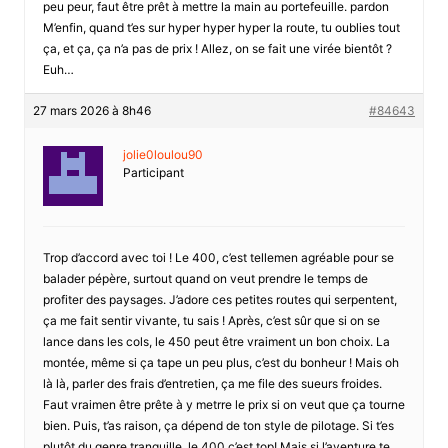
peu peur, faut être prêt à mettre la main au portefeuille. pardon
M’enfin, quand t’es sur hyper hyper hyper la route, tu oublies tout
ça, et ça, ça n’a pas de prix ! Allez, on se fait une virée bientôt ?
Euh…
27 mars 2026 à 8h46
#84643
jolie0loulou90
Participant
Trop d’accord avec toi ! Le 400, c’est tellemen agréable pour se
balader pépère, surtout quand on veut prendre le temps de
profiter des paysages. J’adore ces petites routes qui serpentent,
ça me fait sentir vivante, tu sais ! Après, c’est sûr que si on se
lance dans les cols, le 450 peut être vraiment un bon choix. La
montée, même si ça tape un peu plus, c’est du bonheur ! Mais oh
là là, parler des frais d’entretien, ça me file des sueurs froides.
Faut vraimen être prête à y metrre le prix si on veut que ça tourne
bien. Puis, t’as raison, ça dépend de ton style de pilotage. Si t’es
plutôt du genre tranquille, le 400 c’est top! Mais si l’aventure te