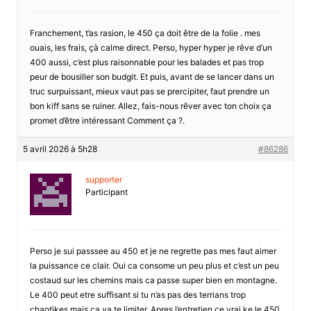
Franchement, t’as rasion, le 450 ça doit être de la folie . mes
ouais, les frais, çà calme direct. Perso, hyper hyper je rêve d’un
400 aussi, c’est plus raisonnable pour les balades et pas trop
peur de bousiller son budgit. Et puis, avant de se lancer dans un
truc surpuissant, mieux vaut pas se prercipiter, faut prendre un
bon kiff sans se ruiner. Allez, fais-nous rêver avec ton choix ça
promet d’être intéressant Comment ça ?.
5 avril 2026 à 5h28
#86286
supporter
Participant
Perso je sui passsee au 450 et je ne regrette pas mes faut aimer
la puissance ce clair. Oui ca consome un peu plus et c’est un peu
costaud sur les chemins mais ca passe super bien en montagne.
Le 400 peut etre suffisant si tu n’as pas des terrians trop
chaotikes mais ca va te limiter. Apres l’entretien ce vrai ke le 450