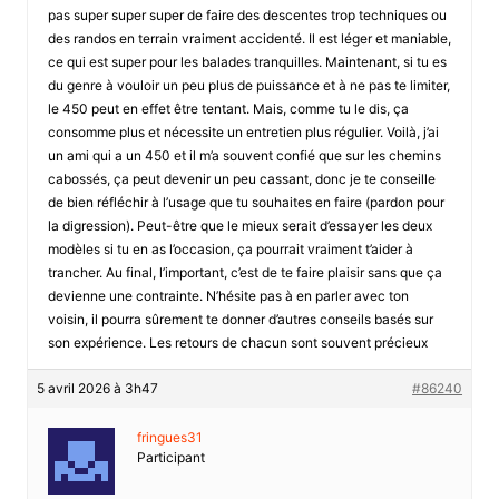
pas super super super de faire des descentes trop techniques ou
des randos en terrain vraiment accidenté. Il est léger et maniable,
ce qui est super pour les balades tranquilles. Maintenant, si tu es
du genre à vouloir un peu plus de puissance et à ne pas te limiter,
le 450 peut en effet être tentant. Mais, comme tu le dis, ça
consomme plus et nécessite un entretien plus régulier. Voilà, j’ai
un ami qui a un 450 et il m’a souvent confié que sur les chemins
cabossés, ça peut devenir un peu cassant, donc je te conseille
de bien réfléchir à l’usage que tu souhaites en faire (pardon pour
la digression). Peut-être que le mieux serait d’essayer les deux
modèles si tu en as l’occasion, ça pourrait vraiment t’aider à
trancher. Au final, l’important, c’est de te faire plaisir sans que ça
devienne une contrainte. N’hésite pas à en parler avec ton
voisin, il pourra sûrement te donner d’autres conseils basés sur
son expérience. Les retours de chacun sont souvent précieux
5 avril 2026 à 3h47
#86240
fringues31
Participant