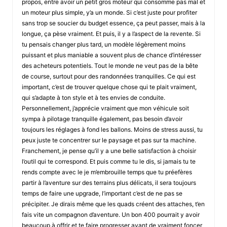
propos, entre avoir un petit gros moteur qui consomme pas mal et
un moteur plus simple, y’a un monde. Si c’est juste pour profiter
sans trop se soucier du budget essence, ça peut passer, mais à la
longue, ça pèse vraiment. Et puis, il y a l’aspect de la revente. Si
tu pensais changer plus tard, un modèle légèrement moins
puissant et plus maniable a souvent plus de chance d’intéresser
des acheteurs potentiels. Tout le monde ne veut pas de la bête
de course, surtout pour des randonnées tranquilles. Ce qui est
important, c’est de trouver quelque chose qui te plait vraiment,
qui s’adapte à ton style et à tes envies de conduite.
Personnellement, j’apprécie vraiment que mon véhicule soit
sympa à pilotage tranquille également, pas besoin d’avoir
toujours les réglages à fond les ballons. Moins de stress aussi, tu
peux juste te concentrer sur le paysage et pas sur ta machine.
Franchement, je pense qu’il y a une belle satisfaction à choisir
l’outil qui te correspond. Et puis comme tu le dis, si jamais tu te
rends compte avec le je m’embrouille temps que tu préefères
partir à l’aventure sur des terrains plus délicats, il sera toujours
temps de faire une upgrade, l’important c’est de ne pas se
précipiter. Je dirais même que les quads créent des attaches, t’en
fais vite un compagnon d’aventure. Un bon 400 pourrait y avoir
beaucoup à offrir et te faire progresser avant de vraiment foncer