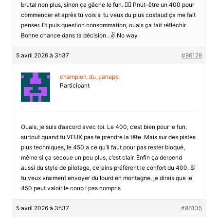
brutal non plus, sinon ça gâche le fun. 🤷‍♀️ Pnut-être un 400 pour
commencer et après tu vois si tu veux du plus costaud ça me fait
penser. Et puis question consommation, ouais ça fait réfléchir.
Bonne chance dans ta décision . ✌️ No way
5 avril 2026 à 3h37
#86128
champion_du_canape
Participant
Ouais, je suis d’aacord avec toi. Le 400, c’est bien pour le fun,
surtout quand tu VEUX pas te prendre la tête. Mais sur des pistes
plus techniques, le 450 a ce qu’il faut pour pas rester bloqué,
même si ça secoue un peu plus, c’est clair. Enfin ça derpend
aussi du style de pilotage, cerains préfèrent le confort du 400. Si
tu veux vraiment envoyer du lourd en montagne, je dirais que le
450 peut valoir le coup ! pas compris
5 avril 2026 à 3h37
#86135