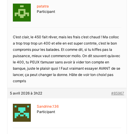
patatra
Participant
C’est clair, le 450 fait rêver, mais les frais c’est chaud ! Ma colloc
a trop trop trop un 400 et elle en est super contnte, c’est le bon
compromis pour les balades. Et comme dit, si tu kiffes pas la
puissance, mieux vaut commencer mollo. On dit souvent qu’avec
le 400, tu PEUX t’amuser sans avoir à vider ton compte en
banque, juste le plaisir quoi ! Faut vraimant essayer AVANT de se
lancer, ça peut changer la donne. Hâte de voir ton choix! pas
compris
5 avril 2026 à 3h22
#85967
Sandrine.136
Participant