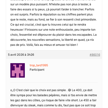
sur un modèle plus puissant. N’hésite pas non plus à tester, à
faire des essais si tu peux, çà pourrait t’aider à trancher. Parfois
on est surpris. Parfois la réputation ou les chiffres parlent plus
que le reste, mais au fond, se fier à son ressenti c’est primordiale.
Ce qui est crucial, c’est que tu trouves celui qui te rendra
heureuse ! Finissons sur une note enthousiaste, peu importe ton
choix, l’essentiel est d’éprouver du plaisir dans tes escapades. La
découverte, les nouvelles sensations, la liberté en quad, ça n’a
pas de prix. Voilà, fais au mieux et amuse-toi bien !
5 avril 2026 à 3h26
#86016
trop_tard1995
Participant
o_O C’est clair que le choix est pas simple . 😅 Le 400, ça doit
être sympa pour les balades pépères, mais si t’as envie de mettre
les gaz dans les côtes, ça risque de faire vite short. Le 450 a l’air
d’envoyer du steak, mais comme tu dis, faut pas que ce soit trop