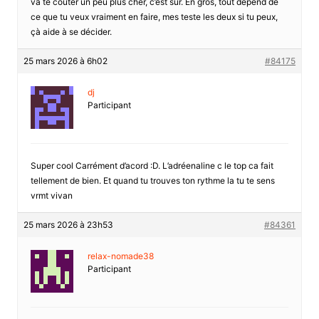
va te coûter un peu plus cher, c’est sûr. En gros, tout dépend de
ce que tu veux vraiment en faire, mes teste les deux si tu peux,
çà aide à se décider.
25 mars 2026 à 6h02
#84175
dj
Participant
Super cool Carrément d’acord :D. L’adréenaline c le top ca fait
tellement de bien. Et quand tu trouves ton rythme la tu te sens
vrmt vivan
25 mars 2026 à 23h53
#84361
relax-nomade38
Participant