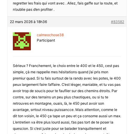
regretter les frais qui vont avec . Allez, fais gaffe sur la route, et
n’oublie pas d’en profiter .
22 mars 2026 à 18h36
#83582
calmeochose38
Participant
Sérieux ? Franchement, le choix entre le 400 et le 450, cest pas
simple, çà me rappelle mes hésitations quand j’ai pris mon
premiur quad. Si tu fais surtout de la rando avec les potes, le 400
peux largement faire l’affaire. C’est lésger, maniable, et tu vas pas
avoir trop de soucis pour te faufiler sur des chemins étroits. Par
contre, sur des terrains un peu plus chaotiques, ou si tu te
retrouves en montagne, ouais, là, le 450 peut avoir son
avantage, srrtout niveau puissancce. Mais attention, comme le
dit ton voisin, le 450 ça tape un peu et ça consome aussi un max.
L’entretien va être plus lourd aussi, t’as pas tort de te poser la
quescion. Si c’est juste pour se balader tranquillement et