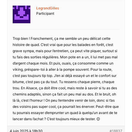
LegrandGilles
Participant
Trop bien ! Franchement, ça me semble un peu délicat cette
histoire de quad. C’est vrai que pour les balades en forêt, c’est
grave sympa, mais pour l’entretien, ça peut vite piquer, surtout si
tu fais des sorties régulières. Mon pote en a un, il lui met pas mal
d’argent chaque mois. Et puis, ouais, ça consomme comme un
viking, préspare-toi à aller à la pompe souvent. Pour la route,
c’est pas toujours tip top. J’en ai déjà essayé un et le confort sur
bitume, c’est pas ça du tout. Tu ressens chaque pierre, chaque
trou. En Alsace, ça doit être cool, mais reste à savoir si tu as des
chemins adaptés, sinon ça fait un peu mal au dos. Et le bruit, oh
là là, c’est l’horreur ! On peu l’entendre venir de loin, donc si t’as
des voisins pas super cool, ça pourrait les énerver. Peut-être que
tu pourrais essayer d’emprunter un quad à quelqu’un avant de te
lancer dans l’achat ? C’est toujours mieux de tester. 😊
4 juin 2025 à 18h30
#18837