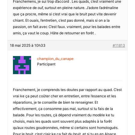
Franchemens, je sui trop d’accord . Les quads, c’est vraiment une
expérience de ouf, surtout en pleine nature. J’adore l’adrénaline
que ça procre, même si c’est vrai que le bruit peut vite devenir
chiant. Et ouais, l’entretien, c’est pas donné, mais si on a la
passion, on fait avec C’est faux. vraiment, pour les balades entre
amis, ça vaut le coup. Hâte de retourner en forêt .
18 mai 2025 à 10h33
#11813
champion_du_canape
Participant
Franchement, je comprends tes doutes par rapport au quad. C’est
vrai ke ça peut coûter cher en entretien, entre l’essence et les
réparations, je te conseille de bien te renseigner. Et
effectivement, ça consomme pas mal, surtout si tu fais de la
balade. Pour les routes, çà dépend vraiment du modèle ke tu
choisis, mais les quads sont souvent plus adaptés à la forêt
qu’aux routes goudronnées, même si certains sont homologués.
Pour le bruit, c’est clair ke ça fait du bruit, et si tu es en Alsace,