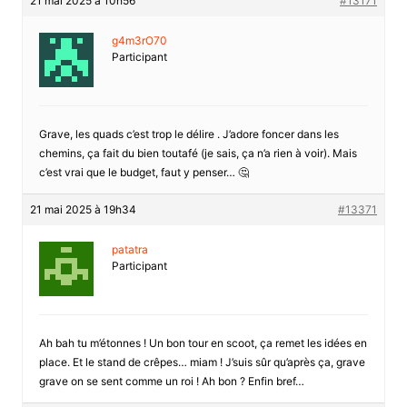
21 mai 2025 à 10h56
#13171
g4m3rO70
Participant
Grave, les quads c’est trop le délire . J’adore foncer dans les
chemins, ça fait du bien toutafé (je sais, ça n’a rien à voir). Mais
c’est vrai que le budget, faut y penser… 🤔
21 mai 2025 à 19h34
#13371
patatra
Participant
Ah bah tu m’étonnes ! Un bon tour en scoot, ça remet les idées en
place. Et le stand de crêpes… miam ! J’suis sûr qu’après ça, grave
grave on se sent comme un roi ! Ah bon ? Enfin bref…