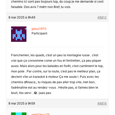
chemins ici sont pas toujours top, du coup je me demande si cest
faisable. Des avis ? mdrrr non Bref, tu vois
8 mai 2025 à 9h49
#8612
jpeux1970
Participant
Franchemen, les quads, c’est un peu la montagne russe . c’est
vrai que ça consomme come un fou et l’entretien, ça peu piquer
aussi. Mais alors pour les balades en forêt, c’est carrément le top,
mon pote . Par contre, sur la route, c’est pas le meilleur plan, ça
devient vite un karaoké à moteur Ça me soule !. Puis avec les
chemins d’Alsace,, tu risques de pas aller trop vite, met bon,
l’adrénaline est au rendez-vous . Hésite pas, si t’aimes bien le
bruit, t’es servi . 😂. jsais pas
8 mai 2025 à 9h59
#8616
petitOtruc75