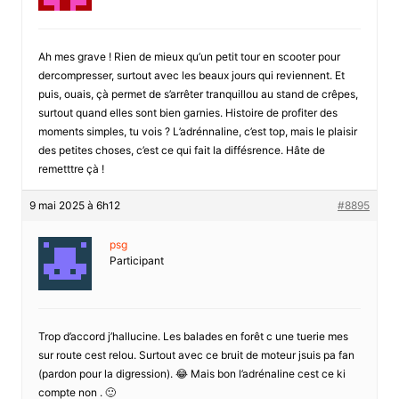
Ah mes grave ! Rien de mieux qu’un petit tour en scooter pour
dercompresser, surtout avec les beaux jours qui reviennent. Et
puis, ouais, çà permet de s’arrêter tranquillou au stand de crêpes,
surtout quand elles sont bien garnies. Histoire de profiter des
moments simples, tu vois ? L’adrénnaline, c’est top, mais le plaisir
des petites choses, c’est ce qui fait la diffésrence. Hâte de
remetttre çà !
9 mai 2025 à 6h12
#8895
psg
Participant
Trop d’accord j’hallucine. Les balades en forêt c une tuerie mes
sur route cest relou. Surtout avec ce bruit de moteur jsuis pa fan
(pardon pour la digression). 😂 Mais bon l’adrénaline cest ce ki
compte non . 🙂