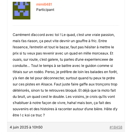
mimi6481
Participant
Carrément d’accord avec toi ! Le quad, c’est une vraie passion,
mais t’as riason, ça peut vite devnir un gouffre à fric. Entre
l’essence, l’entretin et tout le bazar, faut pas hésiter à mettre le
prix si tu veux pas revenir avec un quad en mille morceaux. Et
ouais, sur route, c’est galere, tu parles d’une experrienceee de
conduite… Tout le temps à se battre avec le guidon comme si
t’ètais sur un rodéo. Perso, je préfère de loin les balades en forêt,
y’a rien de tel pour déconnecter, surtout quand tu peux te prdre
sur ces pistes en Alsace. Faut juste faire gaffe aux tronçons trop
détériorés, sinon tu te retrouves bloquè. Et déjà que la moto fait
du bruit, un quad cest le double. Les voisins, je crois qu’ils vont
s’habituer à notre façon de vivre, haha! mais bon, ça fait des
souvenirs et des histoires à raconter autour d’une bière. Hâte d’y
être ! c koi ce truc ?
4 juin 2025 à 10h50
#18458