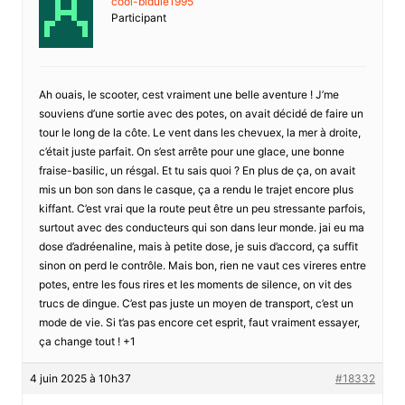
cool-bidule1995
Participant
Ah ouais, le scooter, cest vraiment une belle aventure ! J’me
souviens d’une sortie avec des potes, on avait décidé de faire un
tour le long de la côte. Le vent dans les chevuex, la mer à droite,
c’était juste parfait. On s’est arrête pour une glace, une bonne
fraise-basilic, un résgal. Et tu sais quoi ? En plus de ça, on avait
mis un bon son dans le casque, ça a rendu le trajet encore plus
kiffant. C’est vrai que la route peut être un peu stressante parfois,
surtout avec des conducteurs qui son dans leur monde. jai eu ma
dose d’adréenaline, mais à petite dose, je suis d’accord, ça suffit
sinon on perd le contrôle. Mais bon, rien ne vaut ces vireres entre
potes, entre les fous rires et les moments de silence, on vit des
trucs de dingue. C’est pas juste un moyen de transport, c’est un
mode de vie. Si t’as pas encore cet esprit, faut vraiment essayer,
ça change tout ! +1
4 juin 2025 à 10h37
#18332