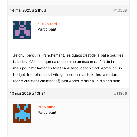
14 mai 2025 à 21h03
#10329
a_plus_tard
Participant
Je chui perdu la Franchemant, les quads c’est de la balle pour les
balades ! C’est sur que ca consomme un max et ca fait du bruit,
mais pour s’eclaater en foret en Alsace, cest nickel. Apres, ce un
budget, l’entretien peut vite grimper, mais si tu kiffes l’aventure,
fonce vraiment vraiment ! ✌️ ptdr Après je dis ça, je dis rien hein
18 mai 2025 à 10h31
#11806
PtitMarine
Participant