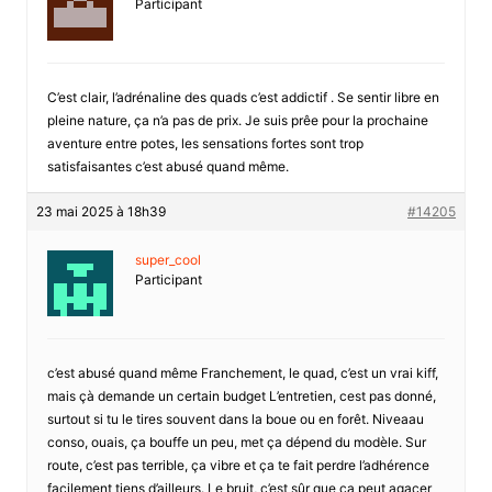
Participant
C’est clair, l’adrénaline des quads c’est addictif . Se sentir libre en
pleine nature, ça n’a pas de prix. Je suis prêe pour la prochaine
aventure entre potes, les sensations fortes sont trop
satisfaisantes c’est abusé quand même.
23 mai 2025 à 18h39
#14205
super_cool
Participant
c’est abusé quand même Franchement, le quad, c’est un vrai kiff,
mais çà demande un certain budget L’entretien, cest pas donné,
surtout si tu le tires souvent dans la boue ou en forêt. Niveaau
conso, ouais, ça bouffe un peu, met ça dépend du modèle. Sur
route, c’est pas terrible, ça vibre et ça te fait perdre l’adhérence
facilement tiens d’ailleurs. Le bruit, c’est sûr que ça peut agacer