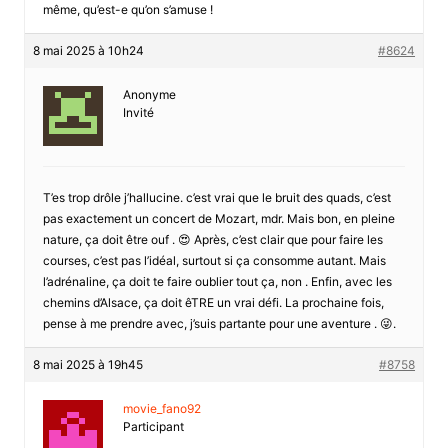
même, qu’est-e qu’on s’amuse !
8 mai 2025 à 10h24
#8624
Anonyme
Invité
T’es trop drôle j’hallucine. c’est vrai que le bruit des quads, c’est
pas exactement un concert de Mozart, mdr. Mais bon, en pleine
nature, ça doit être ouf . 😍 Après, c’est clair que pour faire les
courses, c’est pas l’idéal, surtout si ça consomme autant. Mais
l’adrénaline, ça doit te faire oublier tout ça, non . Enfin, avec les
chemins d’Alsace, ça doit êTRE un vrai défi. La prochaine fois,
pense à me prendre avec, j’suis partante pour une aventure . 😜.
8 mai 2025 à 19h45
#8758
movie_fano92
Participant