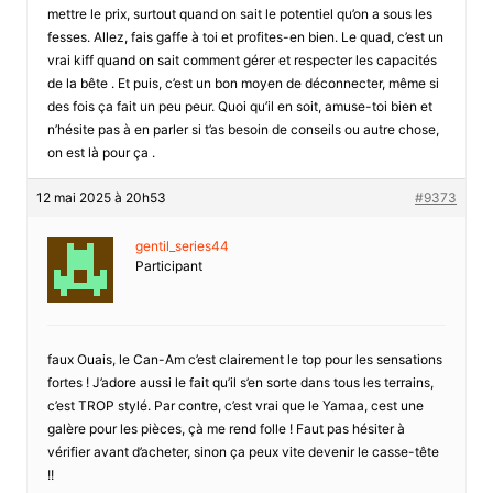
mettre le prix, surtout quand on sait le potentiel qu’on a sous les
fesses. Allez, fais gaffe à toi et profites-en bien. Le quad, c’est un
vrai kiff quand on sait comment gérer et respecter les capacités
de la bête . Et puis, c’est un bon moyen de déconnecter, même si
des fois ça fait un peu peur. Quoi qu’il en soit, amuse-toi bien et
n’hésite pas à en parler si t’as besoin de conseils ou autre chose,
on est là pour ça .
12 mai 2025 à 20h53
#9373
gentil_series44
Participant
faux Ouais, le Can-Am c’est clairement le top pour les sensations
fortes ! J’adore aussi le fait qu’il s’en sorte dans tous les terrains,
c’est TROP stylé. Par contre, c’est vrai que le Yamaa, cest une
galère pour les pièces, çà me rend folle ! Faut pas hésiter à
vérifier avant d’acheter, sinon ça peux vite devenir le casse-tête
!!