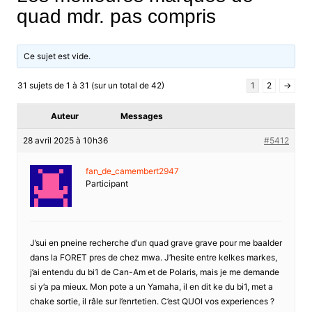
quad mdr. pas compris
Ce sujet est vide.
31 sujets de 1 à 31 (sur un total de 42)
1
2
→
Auteur
Messages
28 avril 2025 à 10h36
#5412
fan_de_camembert2947
Participant
J’sui en pneine recherche d’un quad grave grave pour me baalder
dans la FORET pres de chez mwa. J’hesite entre kelkes markes,
j’ai entendu du bi1 de Can-Am et de Polaris, mais je me demande
si y’a pa mieux. Mon pote a un Yamaha, il en dit ke du bi1, met a
chake sortie, il râle sur l’enrtetien. C’est QUOI vos experiences ?