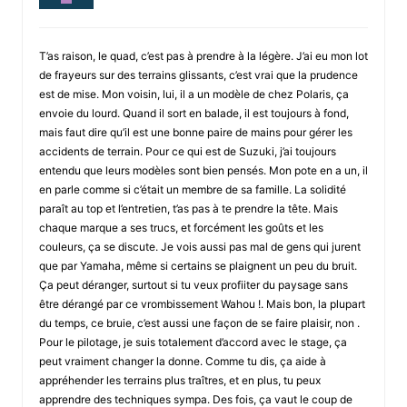
T’as raison, le quad, c’est pas à prendre à la légère. J’ai eu mon lot
de frayeurs sur des terrains glissants, c’est vrai que la prudence
est de mise. Mon voisin, lui, il a un modèle de chez Polaris, ça
envoie du lourd. Quand il sort en balade, il est toujours à fond,
mais faut dire qu’il est une bonne paire de mains pour gérer les
accidents de terrain. Pour ce qui est de Suzuki, j’ai toujours
entendu que leurs modèles sont bien pensés. Mon pote en a un, il
en parle comme si c’était un membre de sa famille. La solidité
paraît au top et l’entretien, t’as pas à te prendre la tête. Mais
chaque marque a ses trucs, et forcément les goûts et les
couleurs, ça se discute. Je vois aussi pas mal de gens qui jurent
que par Yamaha, même si certains se plaignent un peu du bruit.
Ça peut déranger, surtout si tu veux profiiter du paysage sans
être dérangé par ce vrombissement Wahou !. Mais bon, la plupart
du temps, ce bruie, c’est aussi une façon de se faire plaisir, non .
Pour le pilotage, je suis totalement d’accord avec le stage, ça
peut vraiment changer la donne. Comme tu dis, ça aide à
appréhender les terrains plus traîtres, et en plus, tu peux
apprendre des techniques sympa. Des fois, ça vaut le coup de