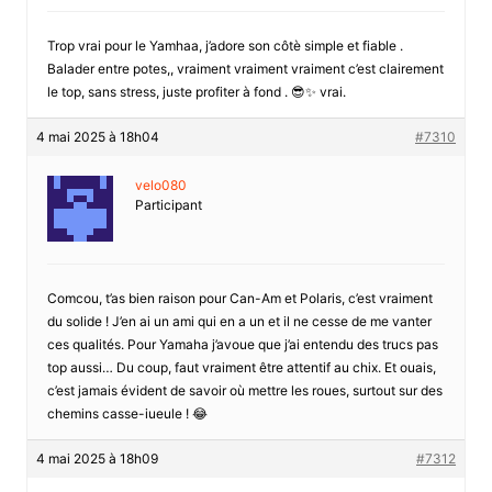
Trop vrai pour le Yamhaa, j’adore son côtè simple et fiable .
Balader entre potes,, vraiment vraiment vraiment c’est clairement
le top, sans stress, juste profiter à fond . 😎✨ vrai.
4 mai 2025 à 18h04
#7310
velo080
Participant
Comcou, t’as bien raison pour Can-Am et Polaris, c’est vraiment
du solide ! J’en ai un ami qui en a un et il ne cesse de me vanter
ces qualités. Pour Yamaha j’avoue que j’ai entendu des trucs pas
top aussi… Du coup, faut vraiment être attentif au chix. Et ouais,
c’est jamais évident de savoir où mettre les roues, surtout sur des
chemins casse-iueule ! 😂
4 mai 2025 à 18h09
#7312