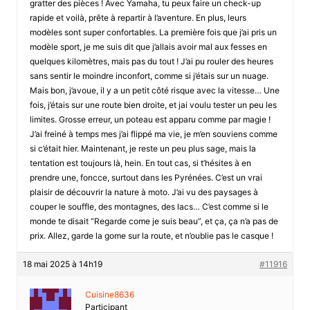
gratter des pièces ! Avec Yamaha, tu peux faire un check-up
rapide et voilà, prête à repartir à l’aventure. En plus, leurs
modèles sont super confortables. La première fois que j’ai pris un
modèle sport, je me suis dit que j’allais avoir mal aux fesses en
quelques kilomètres, mais pas du tout ! J’ai pu rouler des heures
sans sentir le moindre inconfort, comme si j’étais sur un nuage.
Mais bon, j’avoue, il y a un petit côté risque avec la vitesse… Une
fois, j’étais sur une route bien droite, et jai voulu tester un peu les
limites. Grosse erreur, un poteau est apparu comme par magie !
J’ai freiné à temps mes j’ai flippé ma vie, je m’en souviens comme
si c’était hier. Maintenant, je reste un peu plus sage, mais la
tentation est toujours là, hein. En tout cas, si t’hésites à en
prendre une, foncce, surtout dans les Pyrénées. C’est un vrai
plaisir de découvrir la nature à moto. J’ai vu des paysages à
couper le souffle, des montagnes, des lacs… C’est comme si le
monde te disait “Regarde come je suis beau”, et ça, ça n’a pas de
prix. Allez, garde la gome sur la route, et n’oublie pas le casque !
18 mai 2025 à 14h19
#11916
Cuisine8636
Participant