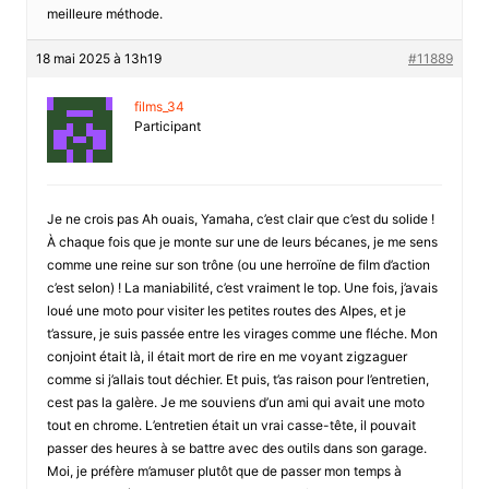
meilleure méthode.
18 mai 2025 à 13h19
#11889
films_34
Participant
Je ne crois pas Ah ouais, Yamaha, c’est clair que c’est du solide !
À chaque fois que je monte sur une de leurs bécanes, je me sens
comme une reine sur son trône (ou une herroïne de film d’action
c’est selon) ! La maniabilité, c’est vraiment le top. Une fois, j’avais
loué une moto pour visiter les petites routes des Alpes, et je
t’assure, je suis passée entre les virages comme une fléche. Mon
conjoint était là, il était mort de rire en me voyant zigzaguer
comme si j’allais tout déchier. Et puis, t’as raison pour l’entretien,
cest pas la galère. Je me souviens d’un ami qui avait une moto
tout en chrome. L’entretien était un vrai casse-tête, il pouvait
passer des heures à se battre avec des outils dans son garage.
Moi, je préfère m’amuser plutôt que de passer mon temps à