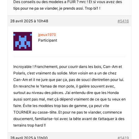
Des conseils ou des modeles a FUIR ? mrc ! Et si vous avez des
tips pour ne pa se viander, je prends assi. Trop bi1 !
28 avril 2025 à 10h48
#5416
jpeux1970
Participant
Incroyable ! Franchement, pour courir dans les bois, Can-Am et
Polaris, c’est vraiment du solide. Mon voisin en a un de chez
Can-Am et il ne jure que par ça, pas de souci d’entretien pour lui.
En revanche le Yamaa de mon pote, il galère souvent avec,
surtout au niveau des pièces. J’ai entendu dire que les Honda
aussi sont pas mal, met çà dépend vraiment de ce que tu veux en
faire. Évite les modèles trop bas de gamme, ça peut vite
TOURNER au casse-tête. Et pour ne pas te viander, commence
doucement, familiarise-toi avec la bête avant de t’attaquer à des
terrains trop hard !!
28 avril 2025 à 11h00
#5419