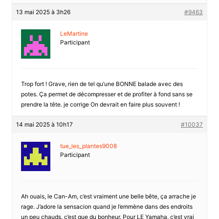
13 mai 2025 à 3h26
#9463
LeMartine
Participant
Trop fort ! Grave, rien de tel qu’une BONNE balade avec des
potes. Ça permet de décompresser et de profiter à fond sans se
prendre la tête. je corrige On devrait en faire plus souvent !
14 mai 2025 à 10h17
#10037
tue_les_plantes9008
Participant
Ah ouais, le Can-Am, c’est vraiment une belle bête, ça arrache je
rage. J’adore la sensacion quand je l’emmène dans des endroits
un peu chauds, c’est que du bonheur. Pour LE Yamaha, c’est vrai