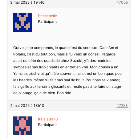
3 mai 2025 à 19h46
#7055
PtitIsabelle
Participant
Grave, je te comprends, le quad, c’est du serrieux . Can-Am et
Polaris, c’est du tout bon, mais si tu veux un conseil, regarde
aussi du côté des quads de chez Suzuki, y’à des modèles
sympas et pas trop chiants en entretien vrai. Mon cousin a un
Yamsha, c’est vrai qu’il râle souvent, mais c’est un bon quad pour
les baades, même s’il fait pas mal de bruit. Pour pas se viander,
fais gaffe aux terrains glissants et n’ésite pas à te faire un stage
de pilotage, ça aide bien. Bon ride .
4 mai 2025 à 13h10
#7253
tralala8070
Participant