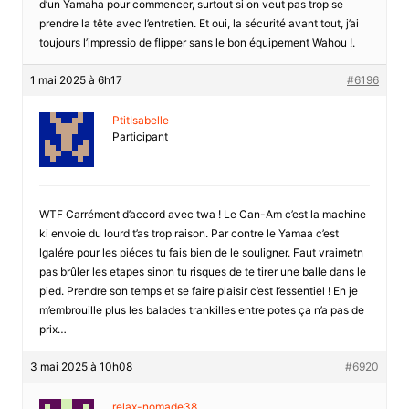
d’un Yamaha pour commencer, surtout si on veut pas trop se
prendre la tête avec l’entretien. Et oui, la sécurité avant tout, j’ai
toujours l’impressio de flipper sans le bon équipement Wahou !.
1 mai 2025 à 6h17
#6196
PtitIsabelle
Participant
WTF Carrément d’accord avec twa ! Le Can-Am c’est la machine
ki envoie du lourd t’as trop raison. Par contre le Yamaa c’est
lgalére pour les piéces tu fais bien de le souligner. Faut vraimetn
pas brûler les etapes sinon tu risques de te tirer une balle dans le
pied. Prendre son temps et se faire plaisir c’est l’essentiel ! En je
m’embrouille plus les balades trankilles entre potes ça n’a pas de
prix…
3 mai 2025 à 10h08
#6920
relax-nomade38