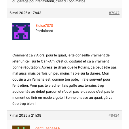
du garage pour l’entretenir, c’est du bon matos
6 mai 2025 à 17h43
#7947
Eloise7878
Participant
Comment ça ? Alors, pour le quad, je te conseille vraiment de
jeter un œil sur le Can-Am, c’est du costaud et ça a vraiment
bonne réputation. Aprèss, je dirais que le Polaris, çà peut être pas
mal aussi mais parfois un peu moins fiable sur la durere. Mon
cousin a un Yamaha est, comme ton pote, il râle souvent pour
l’entretien. Pour pas te viadner, fais gaffe aux terrains trop
accidentés au début pardon et n’oubli pas le casque c’est pas le
moment de finir en mode zigoto ! Bonne chasse au quad, çà va
être trop bien !
7 mai 2025 à 21h38
#8424
gentil_series44