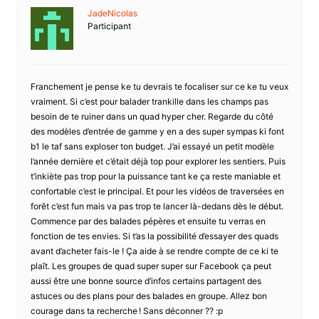
JadeNicolas
Participant
Franchement je pense ke tu devrais te focaliser sur ce ke tu veux
vraiment. Si c’est pour balader trankille dans les champs pas
besoin de te ruiner dans un quad hyper cher. Regarde du côté
des modèles d’entrée de gamme y en a des super sympas ki font
b1 le taf sans exploser ton budget. J’ai essayé un petit modèle
l’année dernière et c’était déjà top pour explorer les sentiers. Puis
t’inkiète pas trop pour la puissance tant ke ça reste maniable et
confortable c’est le principal. Et pour les vidéos de traversées en
forêt c’est fun mais va pas trop te lancer là-dedans dès le début.
Commence par des balades pépères et ensuite tu verras en
fonction de tes envies. Si t’as la possibilité d’essayer des quads
avant d’acheter fais-le ! Ça aide à se rendre compte de ce ki te
plaît. Les groupes de quad super super sur Facebook ça peut
aussi être une bonne source d’infos certains partagent des
astuces ou des plans pour des balades en groupe. Allez bon
courage dans ta recherche ! Sans déconner ?? :p