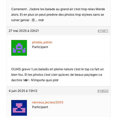
Carrement . J’adore les balade au grand air c’est trop relax Merde
alors. Et en plus on peut prednre des photos trop stylees sans se
ruiner genial . 😍… mdr
27 mai 2025 à 22h21
#15871
phobie_admin
Participant
OUAIS grave ! Les baladis en pleine nature c’est le top ca fait un
bien fou. Et les photos c’est clair qu’avec de beaux payiages ca
dechire ! 📸✨ N’importe quoi ptdr
4 juin 2025 à 13h12
#18625
nerveux_lecteur2005
Participant