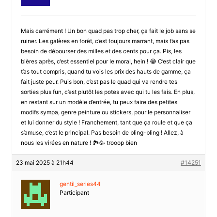
Mais carrément ! Un bon quad pas trop cher, ça fait le job sans se
ruiner. Les galères en forêt, c’est toujours marrant, mais t’as pas
besoin de débourser des milles et des cents pour ça. Pis, les
bières après, c’est essentiel pour le moral, hein ! 😂 C’est clair que
t’as tout compris, quand tu vois les prix des hauts de gamme, ça
fait juste peur. Puis bon, c’est pas le quad qui va rendre tes
sorties plus fun, c’est plutôt les potes avec qui tu les fais. En plus,
en restant sur un modèle d’entrée, tu peux faire des petites
modifs sympa, genre peinture ou stickers, pour le personnaliser
et lui donner du style ! Franchement, tant que ça roule et que ça
s’amuse, c’est le principal. Pas besoin de bling-bling ! Allez, à
nous les virées en nature ! 🏞️🥳 trooop bien
23 mai 2025 à 21h44
#14251
gentil_series44
Participant