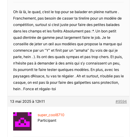
Oh là là, le quad, c’est le top pour se balader en pleine natture .
Franchement, pas besoin de casser ta tirelire pour un modèle de
compétition, surtout si c’est juste pour faire des petites balades
dans les champs et les forêts Absolument pas :*. Un bon petit
quad d’entrée de gamme peut largement faire le job. Je te
conseille de jeter un œil aux modèles que propose la marque qui
commence par un “Y” et finit par un “amaha” (tu vois de qui je
parle, hein . ). Ils ont des quads sympas et pas trop chers. Et puis,
n’hésite pas à demander à des amis qui s’y connaissent un peu,
ils pourrontt te faire tester quelques modèles. En plus, avec les
paysages d’Alsace, tu vas te régaler . Ah et surtout, n’oublie pas le
casque, on est pas là pour faire des galipettes sans protection,
hein . Fonce et régale-toi
13 mai 2025 à 12h11
#9594
super_cool8710
Participant