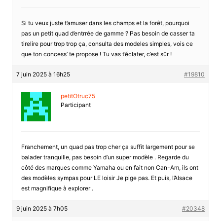
Si tu veux juste t’amuser dans les champs et la forêt, pourquoi
pas un petit quad d’entrrée de gamme ? Pas besoin de casser ta
tirelire pour trop trop ça, consulta des modeles simples, vois ce
que ton concess’ te propose ! Tu vas t’éclater, c’est sûr !
7 juin 2025 à 16h25
#19810
petitOtruc75
Participant
Franchement, un quad pas trop cher ça suffit largement pour se
balader tranquille, pas besoin d’un super modèle . Regarde du
côté des marques comme Yamaha ou en fait non Can-Am, ils ont
des modèles sympas pour LE loisir Je pige pas. Et puis, l’Alsace
est magnifique à explorer .
9 juin 2025 à 7h05
#20348