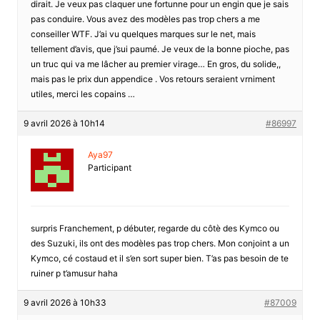
dirait. Je veux pas claquer une fortunne pour un engin que je sais
pas conduire. Vous avez des modèles pas trop chers a me
conseiller WTF. J’ai vu quelques marques sur le net, mais
tellement d’avis, que j’sui paumé. Je veux de la bonne pioche, pas
un truc qui va me lâcher au premier virage… En gros, du solide,,
mais pas le prix dun appendice . Vos retours seraient vrniment
utiles, merci les copains …
9 avril 2026 à 10h14
#86997
Aya97
Participant
surpris Franchement, p débuter, regarde du côtè des Kymco ou
des Suzuki, ils ont des modèles pas trop chers. Mon conjoint a un
Kymco, cé costaud et il s’en sort super bien. T’as pas besoin de te
ruiner p t’amusur haha
9 avril 2026 à 10h33
#87009