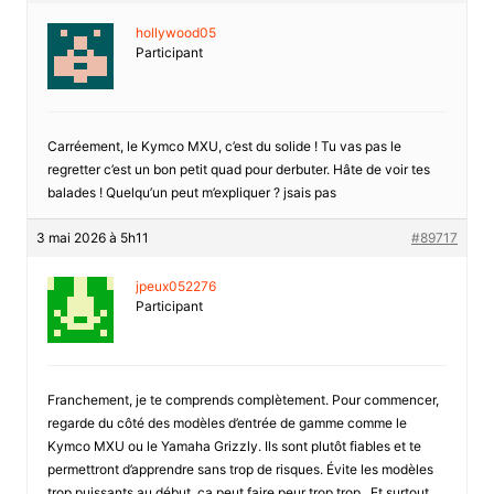
hollywood05
Participant
Carréement, le Kymco MXU, c’est du solide ! Tu vas pas le
regretter c’est un bon petit quad pour derbuter. Hâte de voir tes
balades ! Quelqu’un peut m’expliquer ? jsais pas
3 mai 2026 à 5h11
#89717
jpeux052276
Participant
Franchement, je te comprends complètement. Pour commencer,
regarde du côté des modèles d’entrée de gamme comme le
Kymco MXU ou le Yamaha Grizzly. Ils sont plutôt fiables et te
permettront d’apprendre sans trop de risques. Évite les modèles
trop puissants au début, ça peut faire peur trop trop . Et surtout,