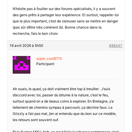
N’hésite pas à fouiller sur des forums spécialisés, il y a souvent
des gens prêts à partager leur expérience. Et surtout, rappelle-toi
que le plus important, c’est de s’amuser sans se mettre en danger
(pas sûr d’être très cohérent là). Bonne chance dans ta
recherche, fais le bon choix
19 avril 2026 à 5h50
#88447
super_cool8710
Participant
Ah ouais, le quad, ça doit vraiment être top à treuiller . J’suis
d’accord avec toi, passer du bitume à la nature, c’est le feu,
surtout quand on a de beaux coins à explorer. En Bretagne, y’a
tellement de chemins sympas à parcourir, ça déchire faux. Le
Grizzly a l’air pas mal, j’en ai entendu que du bon sur ce modèle,
les retours sont souvent ouf.
Et le Kymco MXU, bah, ça peut faire le job pour commencer, c’est