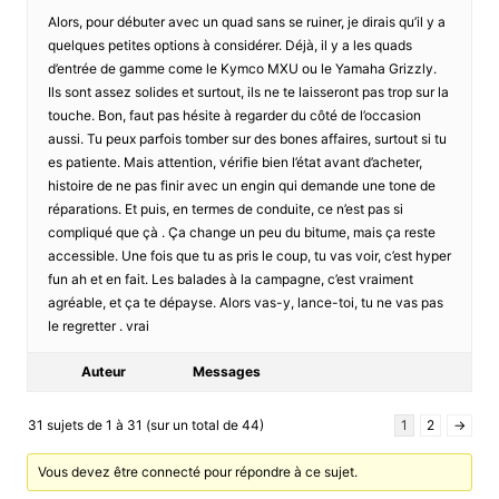
Alors, pour débuter avec un quad sans se ruiner, je dirais qu’il y a
quelques petites options à considérer. Déjà, il y a les quads
d’entrée de gamme come le Kymco MXU ou le Yamaha Grizzly.
Ils sont assez solides et surtout, ils ne te laisseront pas trop sur la
touche. Bon, faut pas hésite à regarder du côté de l’occasion
aussi. Tu peux parfois tomber sur des bones affaires, surtout si tu
es patiente. Mais attention, vérifie bien l’état avant d’acheter,
histoire de ne pas finir avec un engin qui demande une tone de
réparations. Et puis, en termes de conduite, ce n’est pas si
compliqué que çà . Ça change un peu du bitume, mais ça reste
accessible. Une fois que tu as pris le coup, tu vas voir, c’est hyper
fun ah et en fait. Les balades à la campagne, c’est vraiment
agréable, et ça te dépayse. Alors vas-y, lance-toi, tu ne vas pas
le regretter . vrai
Auteur
Messages
31 sujets de 1 à 31 (sur un total de 44)
1
2
→
Vous devez être connecté pour répondre à ce sujet.