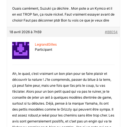
Ouais carrément, Suzuki ça déchire . Mon pote a un Kymco et il
en est TROP fan, ça roule nickel. Faut vraiment essayer avant de
choisir Faut pas déconner ptdr Bon tu vois ce que je veux dire
18 avril 2026 à 7h59
#88054
LegrandGilles
Participant
Ah, le quad, c’est vraimant un bon plan pour se faire plaisir et
découvrir la nature ! J’te comprrends, passer du bitue à la terre,
çà peut faire peur, mais une fois que t’as pris le coup, tu vas
t’éclater. Alors pour un bon petit quad qui va pas te ruiner, je te
conseille de jeter un œil à quelques modèles d’entrrée de game,
surtout si tu débutes. Déjà, pense à la marque Yamaha, ils ont
des pettis moodèles comme le Grizzly qui peuvent être sympa. Il
est assez robust,e ieéal pour les chemins sans être trop cher. Les
avis sont gernerralement positifs, et c’set pas un engin qui va te