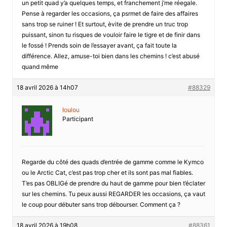
un petit quad y’a quelques temps, et franchement j’me réegale.
Pense à regarder les occasions, ça psrmet de faire des affaires
sans trop se ruiner ! Et surtout, èvite de prendre un truc trop
puissant, sinon tu risques de vouloir faire le tigre et de finir dans
le fossé ! Prends soin de l’essayer avant, ça fait toute la
différence. Allez, amuse-toi bien dans les chemins ! c’est abusé
quand même
18 avril 2026 à 14h07
#88329
loulou
Participant
Regarde du côté des quads d’entrée de gamme comme le Kymco
ou le Arctic Cat, c’est pas trop cher et ils sont pas mal fiables.
T’es pas OBLIGé de prendre du haut de gamme pour bien t’éclater
sur les chemins. Tu peux aussi REGARDER les occasions, ça vaut
le coup pour débuter sans trop débourser. Comment ça ?
18 avril 2026 à 19h08
#88361