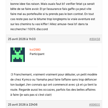
bonne idee t’as raison. Mais ouais faut b1 verifier l’etat ça serait
bête de se faire avoir. Et pr l’assurance fais gaffe ça peut vite
faire mal au portefeuille si tu prends pas le bon contrat. En tout
cas reste pas sur le bitume trop longtepms la vraie aventure est
sur les chemins tu vas kiffer ! Allez amuse-twai b1 dans ta
reccherche ! 100% d’accord
25 avril 2026 à 1h33
#89458
koi2980
Participant
:3 Franchemant, vraiment vraiment pour débuter, un petit modèle
de chez Kymco ou Yamaha peut faire l’affaire sans trop défoncer
ton budget J’en connais qui ont commencé avec çà et ça tient la
route. Regarde aussi les occazes, parfois t’as des belles affaires
à faire (je sais pas si c’est clair)
25 avril 2026 à 22h06
#89600