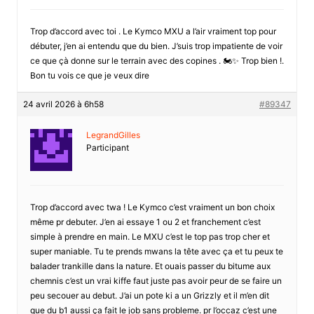
Trop d’accord avec toi . Le Kymco MXU a l’air vraiment top pour
débuter, j’en ai entendu que du bien. J’suis trop impatiente de voir
ce que çà donne sur le terrain avec des copines . 🏍️✨ Trop bien !.
Bon tu vois ce que je veux dire
24 avril 2026 à 6h58
#89347
LegrandGilles
Participant
Trop d’accord avec twa ! Le Kymco c’est vraiment un bon choix
même pr debuter. J’en ai essaye 1 ou 2 et franchement c’est
simple à prendre en main. Le MXU c’est le top pas trop cher et
super maniable. Tu te prends mwans la tête avec ça et tu peux te
balader trankille dans la nature. Et ouais passer du bitume aux
chemnis c’est un vrai kiffe faut juste pas avoir peur de se faire un
peu secouer au debut. J’ai un pote ki a un Grizzly et il m’en dit
que du b1 aussi ça fait le job sans probleme. pr l’occaz c’est une