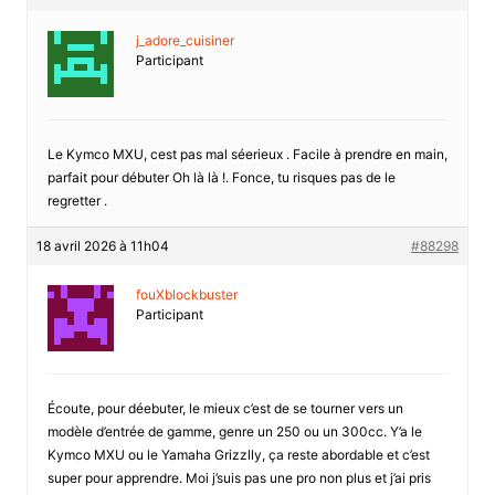
j_adore_cuisiner
Participant
Le Kymco MXU, cest pas mal séerieux . Facile à prendre en main,
parfait pour débuter Oh là là !. Fonce, tu risques pas de le
regretter .
18 avril 2026 à 11h04
#88298
fouXblockbuster
Participant
Écoute, pour déebuter, le mieux c’est de se tourner vers un
modèle d’entrée de gamme, genre un 250 ou un 300cc. Y’a le
Kymco MXU ou le Yamaha Grizzlly, ça reste abordable et c’est
super pour apprendre. Moi j’suis pas une pro non plus et j’ai pris