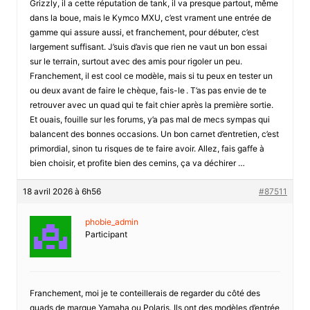
Grizzly, il a cette réputation de tank, il va presque partout, même
dans la boue, mais le Kymco MXU, c’est vrament une entrée de
gamme qui assure aussi, et franchement, pour débuter, c’est
largement suffisant. J’suis d’avis que rien ne vaut un bon essai
sur le terrain, surtout avec des amis pour rigoler un peu.
Franchement, il est cool ce modèle, mais si tu peux en tester un
ou deux avant de faire le chèque, fais-le . T’as pas envie de te
retrouver avec un quad qui te fait chier après la première sortie.
Et ouais, fouille sur les forums, y’a pas mal de mecs sympas qui
balancent des bonnes occasions. Un bon carnet d’entretien, c’est
primordial, sinon tu risques de te faire avoir. Allez, fais gaffe à
bien choisir, et profite bien des cemins, ça va déchirer …
18 avril 2026 à 6h56
#87511
phobie_admin
Participant
Franchement, moi je te conteillerais de regarder du côté des
quads de marque Yamaha ou Polaris. Ils ont des modèles d’entrée