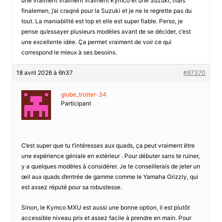
une vraiment vraiment vraiment Kymco et une Suzuki, mais
finalemen, j’ai craqné pour la Suzuki et je ne le regrette pas du
tout. La maniabilité est top et elle est super fiable. Perso, je
pense qu’essayer plusieurs modèles avant de se décider, c’est
une excellente idée. Ça permet vraiment de voir ce qui
correspond le mieux à ses besoins.
18 avril 2026 à 6h37
#87370
globe_trotter-34
Participant
C’est super que tu t’intéresses aux quads, ça peut vraiment être
une expérience géniale en extérieur . Pour débuter sans te ruiner,
y a quelques modèles à considérer. Je te conseillerais de jeter un
œil aux quads d’entrée de gamme comme le Yamaha Grizzly, qui
est assez réputé pour sa robustesse.
Sinon, le Kymco MXU est aussi une bonne option, il est plutôt
accessible niveau prix et assez facile à prendre en main. Pour