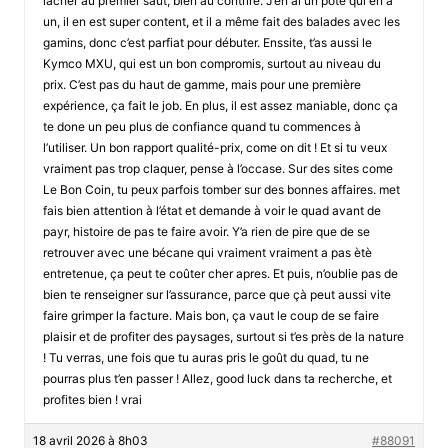
lâcher au premier saut, bien au contrire. J’en ai un pote qui en a
un, il en est super content, et il a même fait des balades avec les
gamins, donc c’est parfiat pour débuter. Enssite, t’as aussi le
Kymco MXU, qui est un bon compromis, surtout au niveau du
prix. C’est pas du haut de gamme, mais pour une première
expérience, ça fait le job. En plus, il est assez maniable, donc ça
te done un peu plus de confiance quand tu commences à
l’utiliser. Un bon rapport qualité-prix, come on dit ! Et si tu veux
vraiment pas trop claquer, pense à l’occase. Sur des sites come
Le Bon Coin, tu peux parfois tomber sur des bonnes affaires. met
fais bien attention à l’état et demande à voir le quad avant de
payr, histoire de pas te faire avoir. Y’a rien de pire que de se
retrouver avec une bécane qui vraiment vraiment a pas ètè
entretenue, ça peut te coûter cher apres. Et puis, n’oublie pas de
bien te renseigner sur l’assurance, parce que çà peut aussi vite
faire grimper la facture. Mais bon, ça vaut le coup de se faire
plaisir et de profiter des paysages, surtout si t’es près de la nature
! Tu verras, une fois que tu auras pris le goût du quad, tu ne
pourras plus t’en passer ! Allez, good luck dans ta recherche, et
profites bien ! vrai
18 avril 2026 à 8h03
#88091