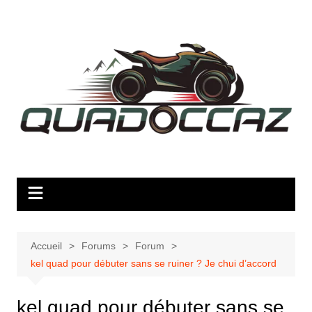
Aller
au
contenu
Accueil
Forums
Forum
kel quad pour débuter sans se ruiner ? Je chui d’accord
kel quad pour débuter sans se