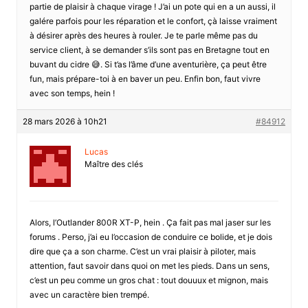
partie de plaisir à chaque virage ! J’ai un pote qui en a un aussi, il
galére parfois pour les réparation et le confort, çà laisse vraiment
à désirer après des heures à rouler. Je te parle même pas du
service client, à se demander s’ils sont pas en Bretagne tout en
buvant du cidre 😅. Si t’as l’âme d’une aventurière, ça peut être
fun, mais prépare-toi à en baver un peu. Enfin bon, faut vivre
avec son temps, hein !
28 mars 2026 à 10h21
#84912
Lucas
Maître des clés
Alors, l’Outlander 800R XT-P, hein . Ça fait pas mal jaser sur les
forums . Perso, j’ai eu l’occasion de conduire ce bolide, et je dois
dire que ça a son charme. C’est un vrai plaisir à piloter, mais
attention, faut savoir dans quoi on met les pieds. Dans un sens,
c’est un peu comme un gros chat : tout douuux et mignon, mais
avec un caractère bien trempé.