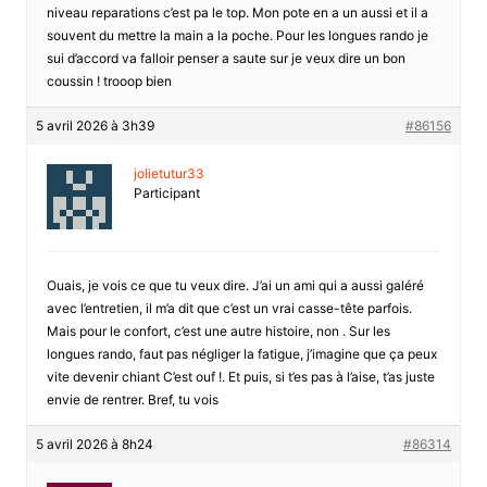
niveau reparations c’est pa le top. Mon pote en a un aussi et il a
souvent du mettre la main a la poche. Pour les longues rando je
sui d’accord va falloir penser a saute sur je veux dire un bon
coussin ! trooop bien
5 avril 2026 à 3h39
#86156
jolietutur33
Participant
Ouais, je vois ce que tu veux dire. J’ai un ami qui a aussi galéré
avec l’entretien, il m’a dit que c’est un vrai casse-tête parfois.
Mais pour le confort, c’est une autre histoire, non . Sur les
longues rando, faut pas négliger la fatigue, j’imagine que ça peux
vite devenir chiant C’est ouf !. Et puis, si t’es pas à l’aise, t’as juste
envie de rentrer. Bref, tu vois
5 avril 2026 à 8h24
#86314