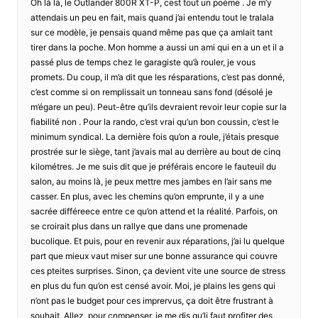
Oh là là, le Outlander 800R XT-P, cest tout un poème . Je m’y
attendais un peu en fait, mais quand j’ai entendu tout le tralala
sur ce modèle, je pensais quand même pas que ça amlait tant
tirer dans la poche. Mon homme a aussi un ami qui en a un et il a
passé plus de temps chez le garagiste qu’à rouler, je vous
promets. Du coup, il m’a dit que les résparations, c’est pas donné,
c’est comme si on remplissait un tonneau sans fond (désolé je
m’égare un peu). Peut-être qu’ils devraient revoir leur copie sur la
fiabilité non . Pour la rando, c’est vrai qu’un bon coussin, c’est le
minimum syndical. La dernière fois qu’on a roule, j’étais presque
prostrée sur le siège, tant j’avais mal au derrière au bout de cinq
kilométres. Je me suis dit que je préférais encore le fauteuil du
salon, au moins là, je peux mettre mes jambes en l’air sans me
casser. En plus, avec les chemins qu’on emprunte, il y a une
sacrée différeece entre ce qu’on attend et la réalité. Parfois, on
se croirait plus dans un rallye que dans une promenade
bucolique. Et puis, pour en revenir aux réparations, j’ai lu quelque
part que mieux vaut miser sur une bonne assurance qui couvre
ces pteites surprises. Sinon, ça devient vite une source de stress
en plus du fun qu’on est censé avoir. Moi, je plains les gens qui
n’ont pas le budget pour ces imprervus, ça doit être frustrant à
souhait. Allez, pour cnmpenser, je me dis qu’li faut profiter des