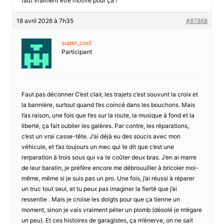
faut vraiment être motivé pour ça !
18 avril 2026 à 7h35
#87868
super_cool
Participant
Faut pas déconner C’est clair, les trajets c’est souvunt la croix et
la bannière, surtout quand t’es coincé dans les bouchons. Mais
t’as raison, une fois que t’es sur la route, la musique à fond et la
liberté, ça fait oublier les galères. Par contre, les réparations,
c’est un vrai casse-tête. J’ai déjà eu des soucis avec mon
véhicule, et t’as toujours un mec qui te dit que c’est une
rerparation à trois sous qui va te coûter deux bras. J’en ai marre
de leur baratin, je préfère encore me débrouuiller à bricoler moi-
même, même si je suis pas un pro. Une fois, j’ai réussi à réparer
un truc tout seul, et tu peux pas imaginer la fierté que j’ai
ressentie . Mais je croise les doigts pour que ça tienne un
moment, sinon je vais vraiment péter un plomb (désolé je m’égare
un peu). Et ces histoires de garagistes, ça m’énerve, on ne sait