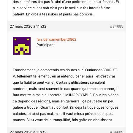
des kilomètres t’es pas à l’abri d’une petite douleur aux fesses . Et
p le service client bah c’est pas le meilleur t’as interet à etre
patient. En gros à tes riskes et perils pas compris.
27 mars 2026 à 11h32
#84685
fan_de_camembert3862
Participant
Franchement, je comprends tes doutes sur l’Outlander 800R XT-
P. tellement tellement J’en ai entendu parler aussi, et c’est vrai
que la fiabilité peut varier. Certains utilisateurs semulent
contents, mais c’est souvent le cas quand ça tombe en panne, il
faut mettre la main au portefeuille INCROYABLE. Pour les pièces,
ça dépend des régions, mais en gernerral, ça peut être un peu
galère à trouver. Quant au confort, j’ai déjà fait quelques longues
balades, et c’est pas mal, mais il vaut mieux prévoir quelques
pauses. Si tu veux de la tranquillité, fais gaffe en choisissant .
27 mars 2026 à 11h32
#84689