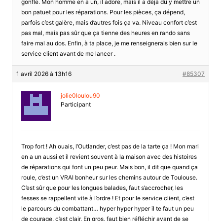
gonfle. Mon homme en a un, il adore, mais il a déjà dû y mettre un
bon patuet pour les réparations. Pour les pièces, ça dépend,
parfois c’est galère, mais d’autres fois ça va. Niveau confort c’est
pas mal, mais pas sûr que ça tienne des heures en rando sans
faire mal au dos. Enfin, à ta place, je me renseignerais bien sur le
service client avant de me lancer .
1 avril 2026 à 13h16
#85307
jolie0loulou90
Participant
Trop fort ! Ah ouais, l’Outlander, c’est pas de la tarte ça ! Mon mari
en a un aussi et il revient souvent à la maison avec des histoires
de réparations qui font un peu peur. Mais bon, il dit que quand ça
roule, c’est un VRAI bonheur sur les chemins autour de Toulouse.
C’est sûr que pour les longues balades, faut s’accrocher, les
fesses se rappellent vite à l’ordre ! Et pour le service client, c’est
le parcours du combattant… hyper hyper hyper il te faut un peu
de courage, c’est clair. En gros, faut bien réfléchir avant de se