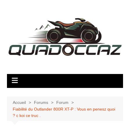
Aller
au
contenu
Accueil
Forums
Forum
Fiabilité du Outlander 800R XT-P : Vous en penesz quoi
? c koi ce truc .