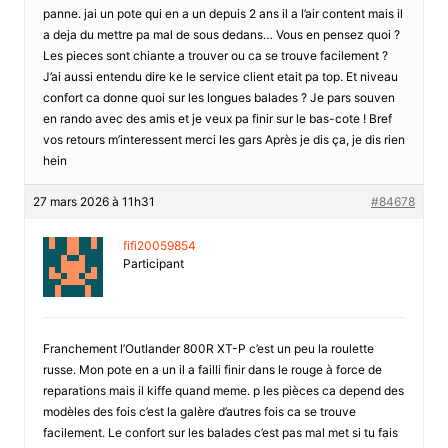
panne. jai un pote qui en a un depuis 2 ans il a l’air content mais il
a deja du mettre pa mal de sous dedans… Vous en pensez quoi ?
Les pieces sont chiante a trouver ou ca se trouve facilement ?
J’ai aussi entendu dire ke le service client etait pa top. Et niveau
confort ca donne quoi sur les longues balades ? Je pars souven
en rando avec des amis et je veux pa finir sur le bas-cote ! Bref
vos retours m’interessent merci les gars Après je dis ça, je dis rien
hein
27 mars 2026 à 11h31
#84678
fifi20059854
Participant
Franchement l’Outlander 800R XT-P c’est un peu la roulette
russe. Mon pote en a un il a failli finir dans le rouge à force de
reparations mais il kiffe quand meme. p les pièces ca depend des
modèles des fois c’est la galère d’autres fois ca se trouve
facilement. Le confort sur les balades c’est pas mal met si tu fais