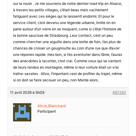
sur la route . Je me souviens de notre dernier road trip en Alsace,
à travers les petits villages, c’était beau mais vachement
fatiguant avec ces sièges qui te laissentt endormi. Et pour le
service client, c’est devenu une légende urbaine, limite on en
parle autour d’un verre en se moquant, come si c’étai l’histoire de
la bonne saucisse de Strasbourg. Leur contact, cest un peu
comme chercher une aiguille dans une botte de foin, t’as plus de
chances de croiser un gougnoutte au coin d’une rue que d’avoir
une répones rapide. mes bon, si t’es aventurier dans l’âme, t’auras
des anecdotes à raconter, c’est clai. Comme ceux qui se vantant
de leurs randos en montagne, même si leur voiture était un vrai
traîne-savates . Allze, l’important cest de profiter du trajet, même
si on doit se faire secouer un peu, non Merde alors.
11 avril 2026 à 5h09
#87293
Alicia_Blanchard
Participant