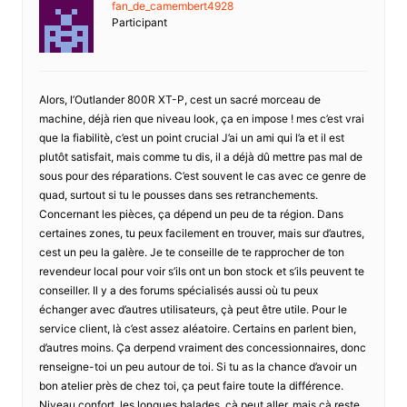
fan_de_camembert4928
Participant
Alors, l’Outlander 800R XT-P, cest un sacré morceau de
machine, déjà rien que niveau look, ça en impose ! mes c’est vrai
que la fiabilitè, c’est un point crucial J’ai un ami qui l’a et il est
plutôt satisfait, mais comme tu dis, il a déjà dû mettre pas mal de
sous pour des réparations. C’est souvent le cas avec ce genre de
quad, surtout si tu le pousses dans ses retranchements.
Concernant les pièces, ça dépend un peu de ta région. Dans
certaines zones, tu peux facilement en trouver, mais sur d’autres,
cest un peu la galère. Je te conseille de te rapprocher de ton
revendeur local pour voir s’ils ont un bon stock et s’ils peuvent te
conseiller. Il y a des forums spécialisés aussi où tu peux
échanger avec d’autres utilisateurs, çà peut être utile. Pour le
service client, là c’est assez aléatoire. Certains en parlent bien,
d’autres moins. Ça derpend vraiment des concessionnaires, donc
renseigne-toi un peu autour de toi. Si tu as la chance d’avoir un
bon atelier près de chez toi, ça peut faire toute la différence.
Niveau confort, les longues balades, çà peut aller, mais çà reste