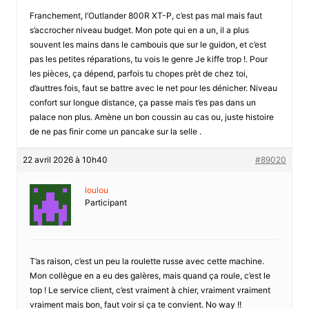
Franchement, l’Outlander 800R XT-P, c’est pas mal mais faut
s’accrocher niveau budget. Mon pote qui en a un, il a plus
souvent les mains dans le cambouis que sur le guidon, et c’est
pas les petites réparations, tu vois le genre Je kiffe trop !. Pour
les pièces, ça dépend, parfois tu chopes prèt de chez toi,
d’auttres fois, faut se battre avec le net pour les dénicher. Niveau
confort sur longue distance, ça passe mais t’es pas dans un
palace non plus. Amène un bon coussin au cas ou, juste histoire
de ne pas finir come un pancake sur la selle .
22 avril 2026 à 10h40
#89020
loulou
Participant
T’as raison, c’est un peu la roulette russe avec cette machine.
Mon collègue en a eu des galères, mais quand ça roule, c’est le
top ! Le service client, c’est vraiment à chier, vraiment vraiment
vraiment mais bon, faut voir si ça te convient. No way !!