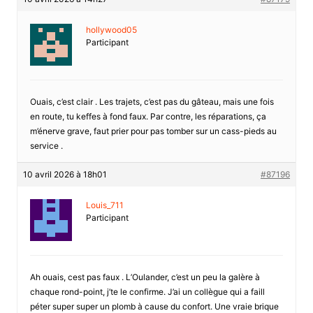
hollywood05
Participant
Ouais, c’est clair . Les trajets, c’est pas du gâteau, mais une fois
en route, tu keffes à fond faux. Par contre, les réparations, ça
m’énerve grave, faut prier pour pas tomber sur un cass-pieds au
service .
10 avril 2026 à 18h01
#87196
Louis_711
Participant
Ah ouais, cest pas faux . L’Oulander, c’est un peu la galère à
chaque rond-point, j’te le confirme. J’ai un collègue qui a faill
péter super super un plomb à cause du confort. Une vraie brique