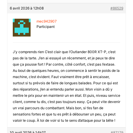
6 avril 2026 à 12h08
#86529
mec942907
Participant
J’y comprends rien C’est clair que l’Outlander 800R XT-P, c’est
pas de la tarte. J’en ai essayé un récemment, et je peux te dire
que ça pousse fort ! Par contre, côté confort, c’est pas l’extase.
Au bout de quelques heures, on commence à sentir le poids de la
machine, c’est évident. Faut vraiment être prêt à encaisser,
surtout si tu prévois de faire de longues balades. Pour ce qui est
des réparations, j’en ai entendu parler aussi. Mon visin a dû y
mettre le prix pour en maintenir un en état. Et puis, niveau service
client, comme tu dis, c’est pas toujours easy. Ça peut vite devenir
un vrai parcours du combattant. Mais bon, si t’es fan de
sensations fortes et que tu es prêt à débourser un peu, ça peut
valoir le coup. À toi de voir si tu te sens d’attaque pour la bête !
10 avril 2026 à 14h27
#87179