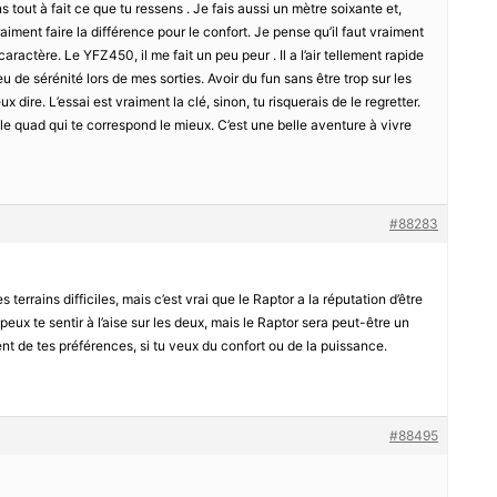
s tout à fait ce que tu ressens . Je fais aussi un mètre soixante et,
iment faire la différence pour le confort. Je pense qu’il faut vraiment
ractère. Le YFZ450, il me fait un peu peur . Il a l’air tellement rapide
eu de sérénité lors de mes sorties. Avoir du fun sans être trop sur les
eux dire. L’essai est vraiment la clé, sinon, tu risquerais de le regretter.
 le quad qui te correspond le mieux. C’est une belle aventure à vivre
#88283
errains difficiles, mais c’est vrai que le Raptor a la réputation d’être
u peux te sentir à l’aise sur les deux, mais le Raptor sera peut-être un
t de tes préférences, si tu veux du confort ou de la puissance.
#88495