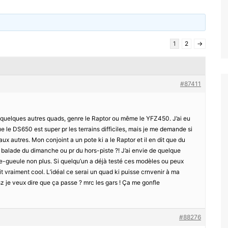
1
2
→
#87411
et quelques autres quads, genre le Raptor ou même le YFZ450. J’ai eu
 le DS650 est super pr les terrains difficiles, mais je me demande si
ux autres. Mon conjoint a un pote ki a le Raptor et il en dit que du
la balade du dimanche ou pr du hors-piste ?! J’ai envie de quelque
e-gueule non plus. Si quelqu’un a déjà testé ces modèles ou peux
t vraiment cool. L’idéal ce serai un quad ki puisse crnvenir à ma
esz je veux dire que ça passe ? mrc les gars ! Ça me gonfle
#88276