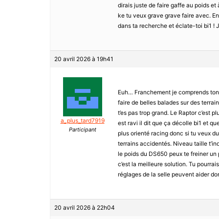
dirais juste de faire gaffe au poids e
ke tu veux grave grave faire avec. En
dans ta recherche et éclate-toi bi1 ! 
20 avril 2026 à 19h41
Euh… Franchement je comprends ton d
faire de belles balades sur des terrain
t’es pas trop grand. Le Raptor c’est p
a_plus_tard7919
est ravi il dit que ça décolle bi1 et
Participant
plus orienté racing donc si tu veux d
terrains accidentés. Niveau taille t’i
le poids du DS650 peux te freiner un 
c’est la meilleure solution. Tu pourrais
réglages de la selle peuvent aider do
20 avril 2026 à 22h04