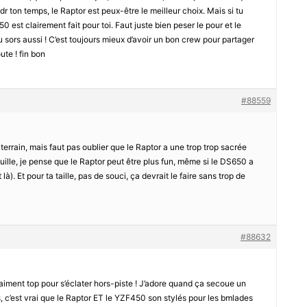
dr ton temps, le Raptor est peux-être le meilleur choix. Mais si tu
650 est clairement fait pour toi. Faut juste bien peser le pour et le
tu sors aussi ! C’est toujours mieux d’avoir un bon crew pour partager
oute ! fin bon
#88559
terrain, mais faut pas oublier que le Raptor a une trop trop sacrée
uille, je pense que le Raptor peut être plus fun, même si le DS650 a
là). Et pour ta taille, pas de souci, ça devrait le faire sans trop de
#88632
raiment top pour s’éclater hors-piste ! J’adore quand ça secoue un
s, c’est vrai que le Raptor ET le YZF450 son stylés pour les bmlades