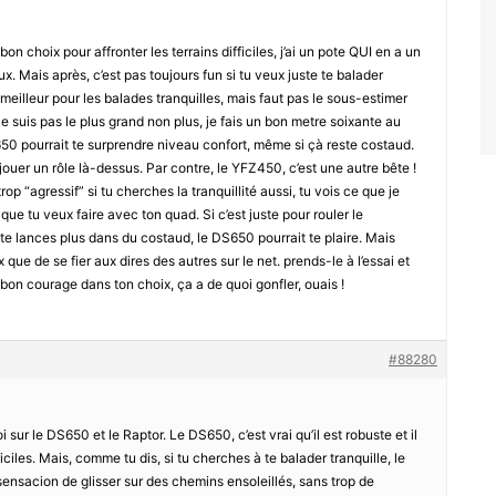
n choix pour affronter les terrains difficiles, j’ai un pote QUI en a un
eux. Mais après, c’est pas toujours fun si tu veux juste te balader
t meilleur pour les balades tranquilles, mais faut pas le sous-estimer
e suis pas le plus grand non plus, je fais un bon metre soixante au
650 pourrait te surprendre niveau confort, même si çà reste costaud.
uer un rôle là-dessus. Par contre, le YFZ450, c’est une autre bête !
rop “agressif” si tu cherches la tranquillité aussi, tu vois ce que je
que tu veux faire avec ton quad. Si c’est juste pour rouler le
 te lances plus dans du costaud, le DS650 pourrait te plaire. Mais
x que de se fier aux dires des autres sur le net. prends-le à l’essai et
 bon courage dans ton choix, ça a de quoi gonfler, ouais !
#88280
 sur le DS650 et le Raptor. Le DS650, c’est vrai qu’il est robuste et il
ficiles. Mais, comme tu dis, si tu cherches à te balader tranquille, le
 sensacion de glisser sur des chemins ensoleillés, sans trop de