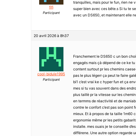
tranquilles, mais pour le fun, rien ne 
fifi
super bien avec ces bête.s Si tu te s
Participant
avec un DS650, et maintenant elle ne p
20 avril 2026 à 8h37
Franchement le DS650 c un bon choix 
engagés mais çà dépend de ce ke tu r
content surtout pr les chemins caese
cool-bidule1995
pas le plus légerr ça peut te faire gal
Participant
bi1 c’est vrai ke c hyper fun et ça en
mes si tu vas souvent dans des endroit
plus taillè pr la vitesse sur les chemi
en termms de réactivité et de maniabil
contre le confort c’est pas son point 
mieux. Et à propos de ta taille 1m60
ergonomie même pr les petits gabarits
installe. mes ouais je te conseille d’
différene. Une autre option regarde u