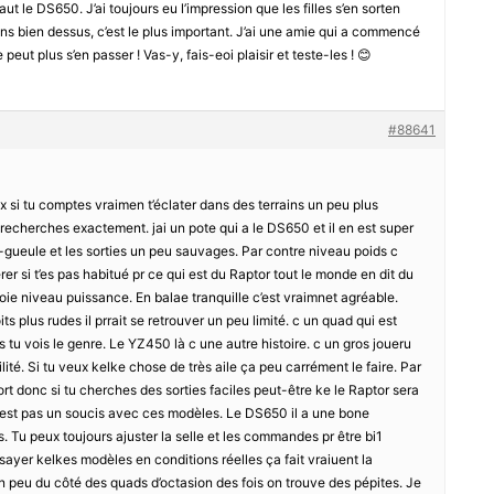
vaut le DS650. J’ai toujours eu l’impression que les filles s’en sorten
ens bien dessus, c’est le plus important. J’ai une amie qui a commencé
eut plus s’en passer ! Vas-y, fais-eoi plaisir et teste-les ! 😊
#88641
si tu comptes vraimen t’éclater dans des terrains un peu plus
echerches exactement. jai un pote qui a le DS650 et il en est super
-gueule et les sorties un peu sauvages. Par contre niveau poids c
érer si t’es pas habitué pr ce qui est du Raptor tout le monde en dit du
voie niveau puissance. En balae tranquille c’est vraimnet agréable.
s plus rudes il prrait se retrouver un peu limité. c un quad qui est
ns tu vois le genre. Le YZ450 là c une autre histoire. c un gros joueru
ité. Si tu veux kelke chose de très aile ça peu carrément le faire. Par
fort donc si tu cherches des sorties faciles peut-être ke le Raptor sera
 cest pas un soucis avec ces modèles. Le DS650 il a une bone
. Tu peux toujours ajuster la selle et les commandes pr être bi1
essayer kelkes modèles en conditions réelles ça fait vraiuent la
n peu du côté des quads d’octasion des fois on trouve des pépites. Je