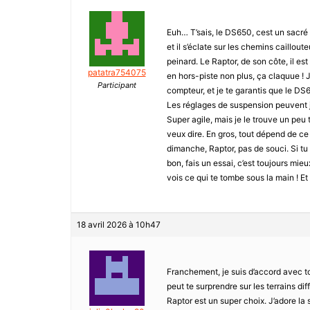
Euh… T’sais, le DS650, cest un sacré bo
et il s’éclate sur les chemins caillout
peinard. Le Raptor, de son côte, il es
patatra754075
en hors-piste non plus, ça claquue ! J
Participant
compteur, et je te garantis que le DS
Les réglages de suspension peuvent jo
Super agile, mais je le trouve un peu t
veux dire. En gros, tout dépend de ce 
dimanche, Raptor, pas de souci. Si tu
bon, fais un essai, c’est toujours mieu
vois ce qui te tombe sous la main ! Et
18 avril 2026 à 10h47
Franchement, je suis d’accord avec toi
peut te surprendre sur les terrains dif
Raptor est un super choix. J’adore la