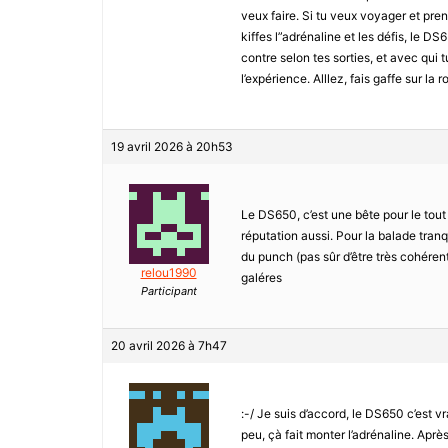
veux faire. Si tu veux voyager et pren
kiffes l”adrénaline et les défis, le DS
contre selon tes sorties, et avec qui 
l’expérience. Alllez, fais gaffe sur la r
19 avril 2026 à 20h53
Le DS650, c’est une bête pour le tout 
réputation aussi. Pour la balade tranq
du punch (pas sûr d’être très cohérent 
relou1990
galéres
Participant
20 avril 2026 à 7h47
:-/ Je suis d’accord, le DS650 c’est v
peu, çà fait monter l’adrénaline. Aprè