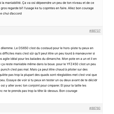
t à la maniabilité. Ça va osi dépeendre un peu de ton niveau et de ce
 gros regarde bi1 l’usage ke tu copmtes en faire. Allez bon courage
Je chui d’accord
#88737
ilemme. Le DS650 c’est du costaud pour le hors-piste tu peux en
s difficiles mais c’est sûr qu’il peut être un peu lourd à manœuvrer si
lus agile idéal pour les balades du dimanche. Mon pote en a un et il en
 que ça reste maniable même dans la boue. pour le YFZ450 c’est un peu
u punch c’est pas mal. Mais ça peut être chaud à piloter sur des
nquiète pas trop la plupart des quads sont réeglables met c’est vrai que
peu. Essaye de voir si tu peux en tester un ou deux avant de te décidr
 osi y aller avec ton conjoint pour cmparer. Et pour la taille les
nc ne te prends pas trop la tête là-dessus. Bon courage
#88760