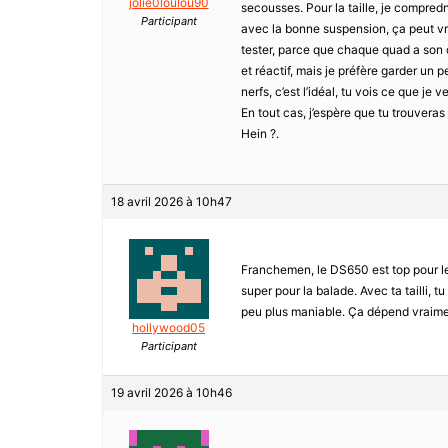
jolie0loulou90
secousses. Pour la taille, je compredn
Participant
avec la bonne suspension, ça peut vra
tester, parce que chaque quad a son ca
et réactif, mais je préfère garder un p
nerfs, c’est l’idéal, tu vois ce que je v
En tout cas, j’espère que tu trouveras
Hein ?.
18 avril 2026 à 10h47
Franchemen, le DS650 est top pour les t
super pour la balade. Avec ta tailli, t
peu plus maniable. Ça dépend vraimen
hollywood05
Participant
19 avril 2026 à 10h46