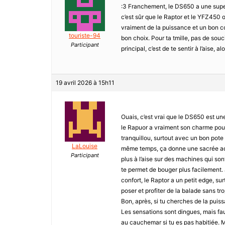
:3 Franchement, le DS650 a une super 
c’est sûr que le Raptor et le YFZ450 o
vraiment de la puissance et un bon c
touriste-94
bon choix. Pour ta tmille, pas de souci,
Participant
principal, c’est de te sentir à l’aise, al
19 avril 2026 à 15h11
Ouais, c’est vrai que le DS650 est un
le Rapuor a vraiment son charme pour 
tranquillou, surtout avec un bon pote
LaLouise
même temps, ça donne une sacrée adré
Participant
plus à l’aise sur des machines qui sont 
te permet de bouger plus facilement. J’
confort, le Raptor a un petit edge, su
poser et profiter de la balade sans tro
Bon, après, si tu cherches de la puiss
Les sensations sont dingues, mais faut
au cauchemar si tu es pas habitiée. Ma