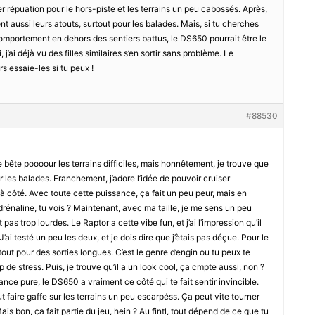
répuation pour le hors-piste et les terrains un peu cabossés. Après,
nt aussi leurs atouts, surtout pour les balades. Mais, si tu cherches
omportement en dehors des sentiers battus, le DS650 pourrait être le
 j’ai déjà vu des filles similaires s’en sortir sans problème. Le
ors essaie-les si tu peux !
#88530
e bête poooour les terrains difficiles, mais honnêtement, je trouve que
les balades. Franchement, j’adore l’idée de pouvoir cruiser
 à côté. Avec toute cette puissance, ça fait un peu peur, mais en
naline, tu vois ? Maintenant, avec ma taille, je me sens un peu
pas trop lourdes. Le Raptor a cette vibe fun, et j’ai l’impression qu’il
ai testé un peu les deux, et je dois dire que j’ètais pas déçue. Pour le
rtout pour des sorties longues. C’est le genre d’engin ou tu peux te
p de stress. Puis, je trouve qu’il a un look cool, ça cmpte aussi, non ?
ance pure, le DS650 a vraiment ce côté qui te fait sentir invincible.
 faire gaffe sur les terrains un peu escarpéss. Ça peut vite tourner
is bon, ça fait partie du jeu, hein ? Au fintl, tout dépend de ce que tu