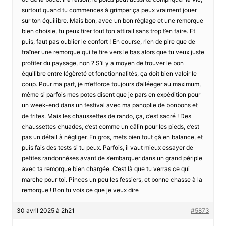
surtout quand tu commences à grimper ça peux vraiment jouer
sur ton équilibre. Mais bon, avec un bon réglage et une remorque
bien choisie, tu peux tirer tout ton attirail sans trop t’en faire. Et
puis, faut pas oublier le confort ! En course, rien de pire que de
traîner une remorque qui te tire vers le bas alors que tu veux juste
profiter du paysage, non ? S’il y a moyen de trouver le bon
équilibre entre légèreté et fonctionnalités, ça doit bien valoir le
coup. Pour ma part, je m’efforce toujours d’alléeger au maximum,
même si parfois mes potes disent que je pars en expédition pour
un week-end dans un festival avec ma panoplie de bonbons et
de frites. Mais les chaussettes de rando, ça, c’est sacré ! Des
chaussettes chuades, c’est comme un câlin pour les pieds, c’est
pas un détail à négliger. En gros, mets bien tout çà en balance, et
puis fais des tests si tu peux. Parfois, il vaut mieux essayer de
petites randonnéses avant de s’embarquer dans un grand périple
avec ta remorque bien chargée. C’est là que tu verras ce qui
marche pour toi. Pinces un peu les fessiers, et bonne chasse à la
remorque ! Bon tu vois ce que je veux dire
30 avril 2025 à 2h21
#5873