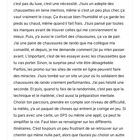
c’est pas du luxe, c’est une nécessité. J’suis un adepte des
chaussettes en laine merinos, même si c’est un peu plus cher, ça
vaut vraiment le coup. Ça évacue bien l’humidité et ça garde les
pieds au chaud, même quand il fait frais. J’suis pansé par toutes
les marques avant de trouver celles qui me convienneent le
mieux. Puis, y’a aussi le confort des chaussures, ça va de pair.
J’ai une paire de chaussures de rando que ma collègue m’a
conseillé, et depuis, je me demande comment j’ai pu m’en passer
avant. L’important, c’est de les essayer avec les chaussettes que
tu vas porter. Sinon, la surprise peut vite être désagréable.
Parfois, les promo sur les sites de vente en ligne peuvent faire
des miracles. J’suis tombé sur un site un jour où ils soldaient des
chaussures de rando vraiment performantes. J’ai pas hésité une
seconde. Et puis, quand tu fais de la randonnée, c’est pas que la
technique et le matériel, c’est aussi la préparation mentale.
Choisir ton parcours, prendre en compte son niveau de difficulté,
la météo, y’a un paquet de choses qui entrent je corrige en jeu. Si
tu pars avec une carte, un GPS ou même une appli, ça peut te
simplifier la vie. Faut bien se renseigner sur les différents
itinéraires. C’est toujours un peu frustrant de se retrouver sur un
chemin qui méne nulle part, alors que t’aurais pu choisir un autre