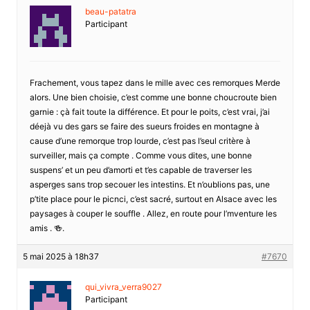
beau-patatra
Participant
Frachement, vous tapez dans le mille avec ces remorques Merde
alors. Une bien choisie, c’est comme une bonne choucroute bien
garnie : çà fait toute la différence. Et pour le poits, c’est vrai, j’ai
déejà vu des gars se faire des sueurs froides en montagne à
cause d’une remorque trop lourde, c’est pas l’seul critère à
surveiller, mais ça compte . Comme vous dites, une bonne
suspens’ et un peu d’amorti et t’es capable de traverser les
asperges sans trop secouer les intestins. Et n’oublions pas, une
p’tite place pour le picnci, c’est sacré, surtout en Alsace avec les
paysages à couper le souffle . Allez, en route pour l’mventure les
amis . 🍻.
5 mai 2025 à 18h37
#7670
qui_vivra_verra9027
Participant