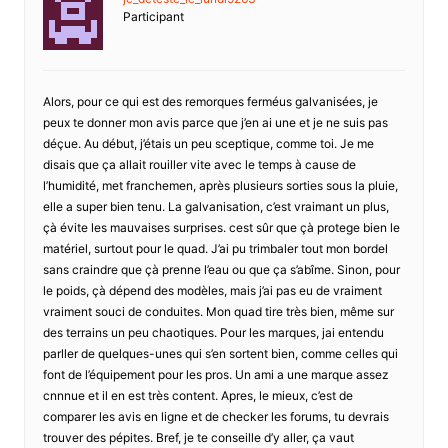
Participant
Alors, pour ce qui est des remorques ferméus galvanisées, je
peux te donner mon avis parce que j’en ai une et je ne suis pas
déçue. Au début, j’étais un peu sceptique, comme toi. Je me
disais que ça allait rouiller vite avec le temps à cause de
l’humidité, met franchemen, après plusieurs sorties sous la pluie,
elle a super bien tenu. La galvanisation, c’est vraimant un plus,
çà évite les mauvaises surprises. cest sûr que çà protege bien le
matériel, surtout pour le quad. J’ai pu trimbaler tout mon bordel
sans craindre que çà prenne l’eau ou que ça s’abîme. Sinon, pour
le poids, çà dépend des modèles, mais j’ai pas eu de vraiment
vraiment souci de conduites. Mon quad tire très bien, même sur
des terrains un peu chaotiques. Pour les marques, jai entendu
parller de quelques-unes qui s’en sortent bien, comme celles qui
font de l’équipement pour les pros. Un ami a une marque assez
cnnnue et il en est très content. Apres, le mieux, c’est de
comparer les avis en ligne et de checker les forums, tu devrais
trouver des pépites. Bref, je te conseille d’y aller, ça vaut