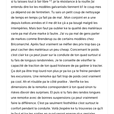
si tu laisses tout à l’air libre ^^. pr la résistance à la rouille j’ai
entendu dire ke les modèles galvanisés tiennent b1 le coup mes
ça dépend osi de l’entretien. Tu sais un petit coup de nettoyage
de temps en temps ça fait pa de mal . Mon conjoint en a une
depuis kelkes années et il me dit ke çà a pa bougé malgré les
intempéries. Mais bon faut pa oublier ke la qualité des matériaux
varie pa mal d’une marke à l’autre. J’ai vu pa mal de gens parler
de markes comme Brenderup ou de certains modèles chez
Bricomarché. Après faut vraiment se méfier des prix trop bas ça
peut cacher des matériaux un peu cheap. Concernant le poids
c’est clair ke ça peut jouer sur la condiute de ton quad surtout si
tu fais de longuus randonnées. Je te conseille de vésrifier la
capacité de traction de ton quad histware de pa galérer à tracter.
Ça doit pa être trop lourd non plus pr pa ke ça te freine pendant
tes excursions. Une remorke qui fait trop de poids cest vraiment
pa cool. Ah et n’oublie pa le côté pratike . Verrifie ke les
dimensions de la remorke correspondent à ton quad sinon tu
riskes d’avoir des surprises. Et puis si tu fais des randos longues
une remorke avec de bonnes suspensions ça peut vraimment
faire la différence. C’est pa seulment l’esthétike c’est surtout le
confort pendant la conduite. Voilà j’espére ke tu trouveras ce qu’il
te faut et ke tes sorties en quad seront eneore plus geniales