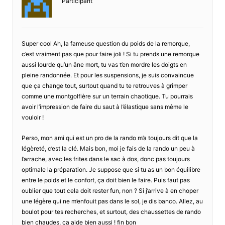
Participant
Super cool Ah, la fameuse question du poids de la remorque,
c’est vraiment pas que pour faire joli ! Si tu prends une remorque
aussi lourde qu’un âne mort, tu vas t’en mordre les doigts en
pleine randonnée. Et pour les suspensions, je suis convaincue
que ça change tout, surtout quand tu te retrouves à grimper
comme une montgolfière sur un terrain chaotique. Tu pourrais
avoir l’impression de faire du saut à l’élastique sans même le
vouloir !
Perso, mon ami qui est un pro de la rando m’a toujours dit que la
légèreté, c’est la clé. Mais bon, moi je fais de la rando un peu à
l’arrache, avec les frites dans le sac à dos, donc pas toujours
optimale la préparation. Je suppose que si tu as un bon équilibre
entre le poids et le confort, ça doit bien le faire. Puis faut pas
oublier que tout cela doit rester fun, non ? Si j’arrive à en choper
une légère qui ne m’enfouit pas dans le sol, je dis banco. Allez, au
boulot pour tes recherches, et surtout, des chaussettes de rando
bien chaudes, ça aide bien aussi ! fin bon