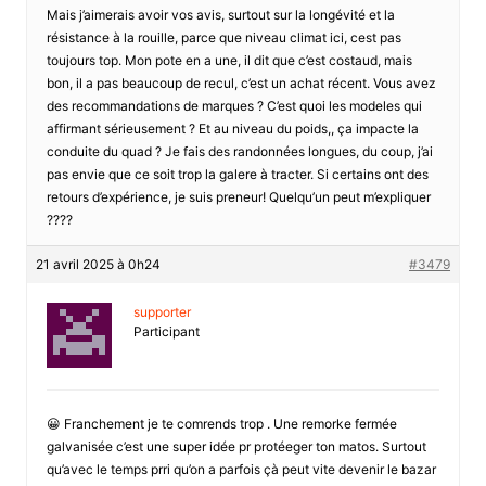
Mais j’aimerais avoir vos avis, surtout sur la longévité et la
résistance à la rouille, parce que niveau climat ici, cest pas
toujours top. Mon pote en a une, il dit que c’est costaud, mais
bon, il a pas beaucoup de recul, c’est un achat récent. Vous avez
des recommandations de marques ? C’est quoi les modeles qui
affirmant sérieusement ? Et au niveau du poids,, ça impacte la
conduite du quad ? Je fais des randonnées longues, du coup, j’ai
pas envie que ce soit trop la galere à tracter. Si certains ont des
retours d’expérience, je suis preneur! Quelqu’un peut m’expliquer
????
21 avril 2025 à 0h24
#3479
supporter
Participant
😀 Franchement je te comrends trop . Une remorke fermée
galvanisée c’est une super idée pr protéeger ton matos. Surtout
qu’avec le temps prri qu’on a parfois çà peut vite devenir le bazar