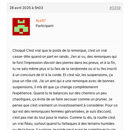
28 avril 2025 à 5h03
#5359
Aya97
Participant
Choqué C’est vrai que le poids de la remorque, c’est un vrai
casse-tête quand on part en rando. J’en ai vu, des remorques qui
te font l’impression d’avoiir des pierres dans les pneus, et à la fin,
tu ne sais même plus si tu fais de la randonnée ou si tu t’es inscrit
à un concours de tir à la corde. Et c’est sûr, les suspensions, ça
joue un rôle clé. J’ai un ami qui a une remorque avec de bonnes
suspensions, il m’à dit que ça change complètemennt
l’expérience. Quand tu te balances sur des chemins un peu
chaotiques, ça évite de se faire secouer comme un prunier. Je
pense que c’est vraiment un investissement à considérer. Pour ce
qui est des remorquues fermées galvanisées, je suis d’accord,
c’est pas mal du tout pour le matos. Comme tu dis, la rouille c’est
un vrai fléau, surtout quand tu t’attaques à des terrains humides
ou de la boue. Il a raison, le poids peut aussi te compliquer la vie,