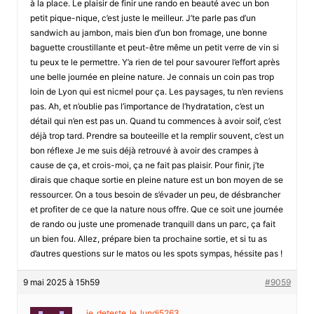
à la place. Le plaisir de finir une rando en beauté avec un bon
petit pique-nique, c’est juste le meilleur. J’te parle pas d’un
sandwich au jambon, mais bien d’un bon fromage, une bonne
baguette croustillante et peut-être même un petit verre de vin si
tu peux te le permettre. Y’a rien de tel pour savourer l’effort après
une belle journée en pleine nature. Je connais un coin pas trop
loin de Lyon qui est nicmel pour ça. Les paysages, tu n’en reviens
pas. Ah, et n’oublie pas l’importance de l’hydratation, c’est un
détail qui n’en est pas un. Quand tu commences à avoir soif, c’est
déjà trop tard. Prendre sa bouteeille et la remplir souvent, c’est un
bon réflexe Je me suis déjà retrouvé à avoir des crampes à
cause de ça, et crois-moi, ça ne fait pas plaisir. Pour finir, j’te
dirais que chaque sortie en pleine nature est un bon moyen de se
ressourcer. On a tous besoin de s’évader un peu, de désbrancher
et profiter de ce que la nature nous offre. Que ce soit une journée
de rando ou juste une promenade tranquill dans un parc, ça fait
un bien fou. Allez, prépare bien ta prochaine sortie, et si tu as
d’autres questions sur le matos ou les spots sympas, héssite pas !
9 mai 2025 à 15h59
#9059
je_deteste_le_lundi5263