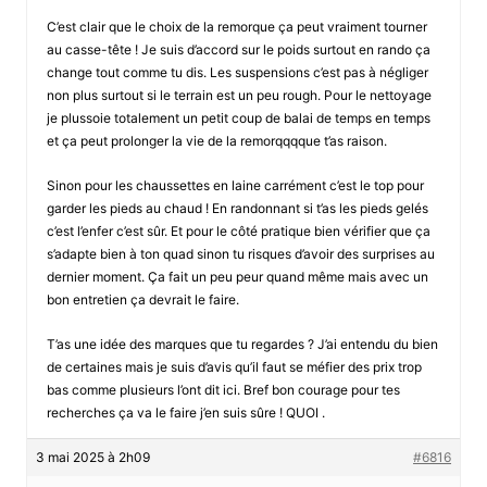
C’est clair que le choix de la remorque ça peut vraiment tourner
au casse-tête ! Je suis d’accord sur le poids surtout en rando ça
change tout comme tu dis. Les suspensions c’est pas à négliger
non plus surtout si le terrain est un peu rough. Pour le nettoyage
je plussoie totalement un petit coup de balai de temps en temps
et ça peut prolonger la vie de la remorqqqque t’as raison.
Sinon pour les chaussettes en laine carrément c’est le top pour
garder les pieds au chaud ! En randonnant si t’as les pieds gelés
c’est l’enfer c’est sûr. Et pour le côté pratique bien vérifier que ça
s’adapte bien à ton quad sinon tu risques d’avoir des surprises au
dernier moment. Ça fait un peu peur quand même mais avec un
bon entretien ça devrait le faire.
T’as une idée des marques que tu regardes ? J’ai entendu du bien
de certaines mais je suis d’avis qu’il faut se méfier des prix trop
bas comme plusieurs l’ont dit ici. Bref bon courage pour tes
recherches ça va le faire j’en suis sûre ! QUOI .
3 mai 2025 à 2h09
#6816