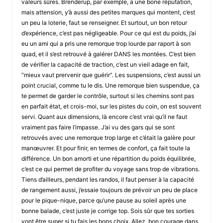
valeurs sûres. Brenderup, par exemple, a une bone réputation,
mais attension, y’à aussi des petites marques qui montent, c’est
un peu la loterie, faut se renseigner. Et surtout, un bon retour
d’expérience, c’est pas négligeable. Pour ce qui est du poids, j’ai
eu un ami qui a pris une remorque trop lourde par raport à son
quad, et il s’est retrouvé à galérer DANS les montées. C’est bien
de vérifier la capacité de traction, c’est un vieil adage en fait,
“mieux vaut prervenir que guérir”. Les suspensions, c’est aussi un
point crucial, comme tu le dis. Une remorque bien suspendue, ça
te permet de garder le contrôle, surtout si les chemins sont pas
en parfait état, et crois-moi, sur les pistes du coin, on est souvent
servi. Quant aux dimensions, là encore c’est vrai qu’il ne faut
vraiment pas faire l’impasse. J’ai vu des gars qui se sont
retrouvés avec une remorque trop large et c’était la galère pour
manœuvrer. Et pour finir, en termes de confort, ça fait toute la
différence. Un bon amorti et une répartition du poids équilibrée,
c’est ce qui permet de profiter du voyage sans trop de vibrations.
Tiens d’ailleurs, pendant les randos, il faut penser à la capacité
de rangement aussi, j’essaie toujours de prévoir un peu de place
pour le pique-nique, parce qu’une pause au soleil après une
bonne balade, c’est juste je corrige top. Sois sûr que tes sorties
vont être super si tu fais les bons choix. Allez, bon courage dans