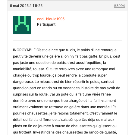
9 mai 2025 à 11h25
#8994
cool-bidule1995
Participant
INCROYABLE C’est clair ce que tu dis, le poids d’une remorque
peut vite devenir une galère si on n’y fait pas gaffe. En plus, cest
pas juste une question de poids, c’est aussi l’équilibre, la
maniabilité, toussa. Si tu te retrouves avec une remorque mal
chaigée ou trop lourde, ça peut rendre la conduite super
dangereuse. Le mieux, c’est de bien répartir le poids, surrtout
quand on part en rando ou en vocances, histoire de pas avoir de
surprises sur la route. J’ai un pote qui a fait une virée l’anée
dernière avec une remorque trop chargée et il a failli vraiment
vraiment vraiment se retrouve en galère dans une montée ! Et
pour les chaussettes, je te rejoins totalement. C’est vraiment le
détail qui fait la différence. J’suis sûr que t’as déjà eu mal aux
pieds en fin de journée à cause de chaussettes qui glissent ou
qui frottent. Investir dans des chaussettes de rando de qualité,