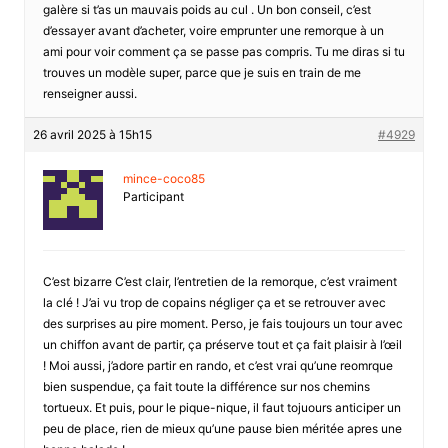
galère si t’as un mauvais poids au cul . Un bon conseil, c’est
d’essayer avant d’acheter, voire emprunter une remorque à un
ami pour voir comment ça se passe pas compris. Tu me diras si tu
trouves un modèle super, parce que je suis en train de me
renseigner aussi.
26 avril 2025 à 15h15
#4929
mince-coco85
Participant
C’est bizarre C’est clair, l’entretien de la remorque, c’est vraiment
la clé ! J’ai vu trop de copains négliger ça et se retrouver avec
des surprises au pire moment. Perso, je fais toujours un tour avec
un chiffon avant de partir, ça préserve tout et ça fait plaisir à l’œil
! Moi aussi, j’adore partir en rando, et c’est vrai qu’une reomrque
bien suspendue, ça fait toute la différence sur nos chemins
tortueux. Et puis, pour le pique-nique, il faut tojuours anticiper un
peu de place, rien de mieux qu’une pause bien méritée apres une