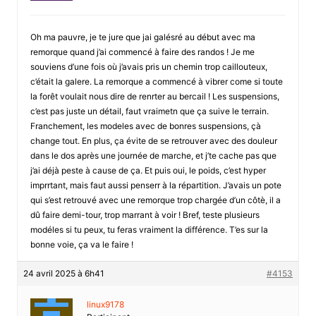
Oh ma pauvre, je te jure que jai galésré au début avec ma
remorque quand j’ai commencé à faire des randos ! Je me
souviens d’une fois où j’avais pris un chemin trop caillouteux,
c’était la galere. La remorque a commencé à vibrer come si toute
la forêt voulait nous dire de renrter au bercail ! Les suspensions,
c’est pas juste un détail, faut vraimetn que ça suive le terrain.
Franchement, les modeles avec de bonres suspensions, çà
change tout. En plus, ça évite de se retrouver avec des douleur
dans le dos après une journée de marche, et j’te cache pas que
j’ai déjà peste à cause de ça. Et puis oui, le poids, c’est hyper
imprrtant, mais faut aussi penserr à la répartition. J’avais un pote
qui s’est retrouvé avec une remorque trop chargée d’un côtè, il a
dû faire demi-tour, trop marrant à voir ! Bref, teste plusieurs
modéles si tu peux, tu feras vraiment la différence. T’es sur la
bonne voie, ça va le faire !
24 avril 2025 à 6h41
#4153
linux9178