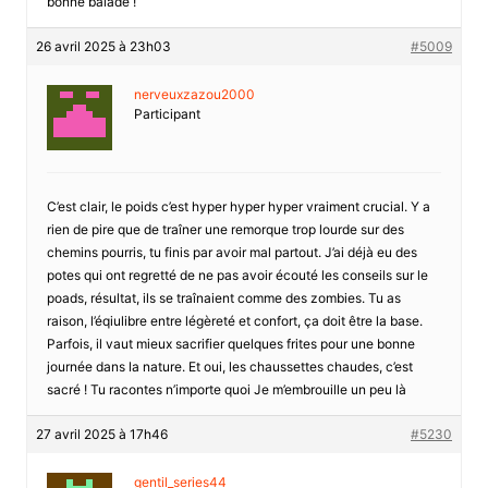
bonne balade !
26 avril 2025 à 23h03
#5009
nerveuxzazou2000
Participant
C’est clair, le poids c’est hyper hyper hyper vraiment crucial. Y a
rien de pire que de traîner une remorque trop lourde sur des
chemins pourris, tu finis par avoir mal partout. J’ai déjà eu des
potes qui ont regretté de ne pas avoir écouté les conseils sur le
poads, résultat, ils se traînaient comme des zombies. Tu as
raison, l’éqiulibre entre légèreté et confort, ça doit être la base.
Parfois, il vaut mieux sacrifier quelques frites pour une bonne
journée dans la nature. Et oui, les chaussettes chaudes, c’est
sacré ! Tu racontes n’importe quoi Je m’embrouille un peu là
27 avril 2025 à 17h46
#5230
gentil_series44