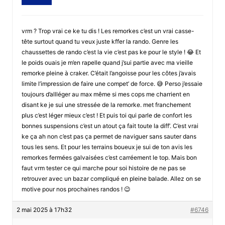
vrm ? Trop vrai ce ke tu dis ! Les remorkes c’est un vrai casse-
tête surtout quand tu veux juste kffer la rando. Genre les
chaussettes de rando c’est la vie c’est pas ke pour le style ! 😂 Et
le poids ouais je m’en rapelle quand j’sui partie avec ma vieille
remorke pleine à craker. C’était l’angoisse pour les côtes j’avais
limite l’impression de faire une compet’ de force. 😅 Perso j’essaie
toujours d’allléger au max même si mes cops me charrient en
disant ke je sui une stressée de la remorke. met franchement
plus c’est léger mieux c’est ! Et puis toi qui parle de confort les
bonnes suspensions c’est un atout ça fait toute la diff’. C’est vrai
ke ça ah non c’est pas ça permet de naviguer sans sauter dans
tous les sens. Et pour les terrains boueux je sui de ton avis les
remorkes fermées galvaisées c’est carréement le top. Mais bon
faut vrm tester ce qui marche pour soi histoire de ne pas se
retrouver avec un bazar compliqué en pleine balade. Allez on se
motive pour nos prochaines randos ! 😉
2 mai 2025 à 17h32
#6746