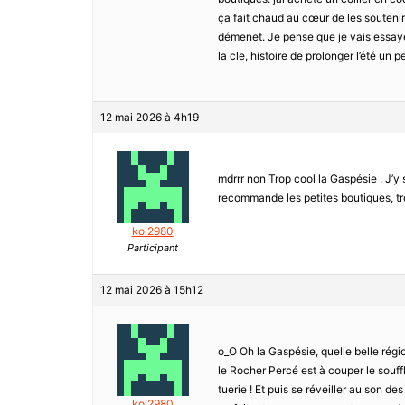
ça fait chaud au cœur de les soutenir
démenet. Je pense que je vais essaye
la cle, histoire de prolonger l’été un 
12 mai 2026 à 4h19
mdrrr non Trop cool la Gaspésie . J’y s
recommande les petites boutiques, trop
koi2980
Participant
12 mai 2026 à 15h12
o_O Oh la Gaspésie, quelle belle région
le Rocher Percé est à couper le souffle
tuerie ! Et puis se réveiller au son d
koi2980