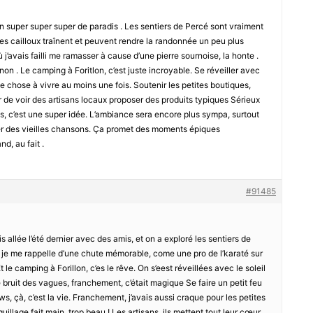
oin super super super de paradis . Les sentiers de Percé sont vraiment
es cailloux traînent et peuvent rendre la randonnée un peu plus
 j’avais failli me ramasser à cause d’une pierre sournoise, la honte .
 non . Le camping à Foritlon, c’est juste incroyable. Se réveiller avec
e chose à vivre au moins une fois. Soutenir les petites boutiques,
isir de voir des artisans locaux proposer des produits typiques Sérieux
s, c’est une super idée. L’ambiance sera encore plus sympa, surtout
r des vieilles chansons. Ça promet des moments épiques
d, au fait .
#91485
uis allée l’été dernier avec des amis, et on a exploré les sentiers de
, je me rappelle d’une chute mémorable, come une pro de l’karaté sur
 Et le camping à Forillon, c’es le rêve. On s’eest réveillées avec le soleil
le bruit des vagues, franchement, c’était magique Se faire un petit feu
, çà, c’est la vie. Franchement, j’avais aussi craque pour les petites
uillage fait main, trop beau ! Les artisans, ils mettent tout leur cœur,