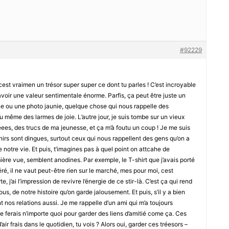
#92229
cest vraimen un trésor super super ce dont tu parles ! C’est incroyable
ir une valeur sentimentale énorme. Parfis, ça peut être juste un
sine ou une photo jaunie, quelque chose qui nous rappelle des
u même des larmes de joie. L’autre jour, je suis tombe sur un vieux
éees, des trucs de ma jeunesse, et ça m’à foutu un coup ! Je me suis
irs sont dingues, surtout ceux qui nous rappellent des gens qu’on a
otre vie. Et puis, t’imagines pas à quel point on attcahe de
ière vue, semblent anodines. Par exemple, le T-shirt que j’avais porté
ré, il ne vaut peut-être rien sur le marché, mes pour moi, cest
, j’ai l’impression de revivre l’énergie de ce stir-là. C’est ça qui rend
us, de notre histoire qu’on garde jalousement. Et puis, s’il y a bien
t nos relations aussi. Je me rappelle d’un ami qui m’a toujours
je ferais n’importe quoi pour garder des liens d’amitié come ça. Ces
r frais dans le quotidien, tu vois ? Alors oui, garder ces tréesors –