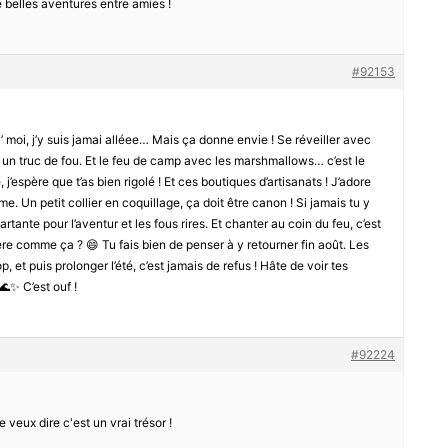
e belles aventures entre amies !
#92153
v’ moi, j’y suis jamai alléee… Mais ça donne envie ! Se réveiller avec
te un truc de fou. Et le feu de camp avec les marshmallows… c’est le
’espère que t’as bien rigolé ! Et ces boutiques d’artisanats ! J’adore
me. Un petit collier en coquillage, ça doit être canon ! Si jamais tu y
artante pour l’aventur et les fous rires. Et chanter au coin du feu, c’est
rere comme ça ? 😄 Tu fais bien de penser à y retourner fin août. Les
 et puis prolonger l’été, c’est jamais de refus ! Hâte de voir tes
🌊✨ C’est ouf !
#92224
e veux dire c'est un vrai trésor !