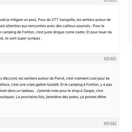
olé je m’égare un peu). Pour du VTT tranquille, les sertiers autour de
is attention aux rencontres avec des cailloux sournois . Pour le
e camping de Forillon, c’est juste dingue come cadre. Et pour louer du
é, ils sont super sympas .
#91481
s d’accord, les sentiers autour de Percé, c’est vraiment cool pour se
ailloux, c’est une vraie galère toutafé. Et le camping à Forillon, y a pas
oirait dans un tableau . J’prends note pour le shop à Gaspé, c’est
 boutiques. La prochaine fois, j’emmène des potes, ça promet d’être
#91482