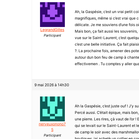
Ah, la Gaspésie, c’est un vrai petit c
magnifiques, même si c’est vrai que c
délicate. Je me souviens d’une fois où
LegrandGilles
Mais bon, ça fait aussi les souvenirs,
Participant
vue sur le Saint-Laurent, c’est quelqu
c’est une belle initiative. Ça fait pla
?. La prochaine fois, amener des pote
autour dun bon feu de camp à chante
effectivemen . Tu comptes y aller quan
9 mai 2026 à 14h30
Ah la Gaspésie, c’est juste ouf ! J’y s
Percé aussi. C’était épique, mais bon
une pierre. Les rires, çà vaut de l’or !
nerveuxonono7
qui se levait sur le Saint-Laurent et 
5
de camp le soir avec des marshmallows
Participant
boutiques. jai achetè un collier en coq