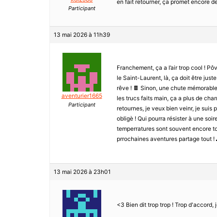
en fait retourner, ça promet encore d
Participant
13 mai 2026 à 11h39
Franchement, ça a l’air trop cool ! Pô
le Saint-Laurent, là, ça doit être jus
rêve ! 🍫 Sinon, une chute mémorable, j
aventurier1665
les trucs faits main, ça a plus de char
Participant
retournes, je veux bien veinr, je suis p
obligè ! Qui pourra résister à une soi
temperratures sont souvent encore top,
prrochaines aventures partage tout ! 
13 mai 2026 à 23h01
<3 Bien dit trop trop ! Trop d'accord, j