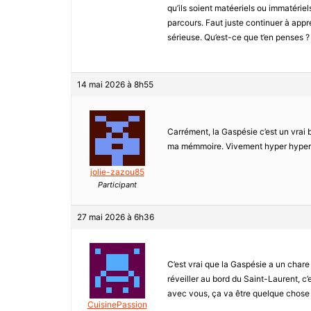
qu’ils soient matéeriels ou immatériel
parcours. Faut juste continuer à app
sérieuse. Qu’est-ce que t’en penses ?
14 mai 2026 à 8h55
Carrément, la Gaspésie c’est un vrai b
ma mémmoire. Vivement hyper hyper u
jolie-zazou85
Participant
27 mai 2026 à 6h36
C’est vrai que la Gaspésie a un chare 
réveiller au bord du Saint-Laurent, c
avec vous, ça va être quelque chose de
CuisinePassion