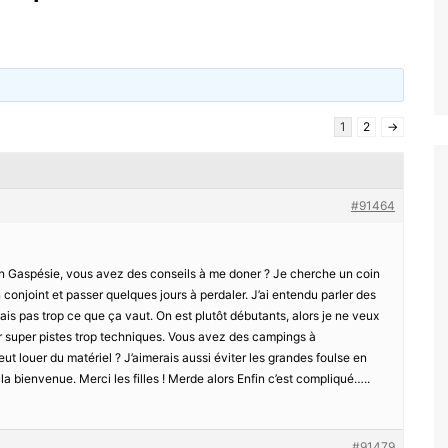
1
2
→
#91464
 en Gaspésie, vous avez des conseils à me doner ? Je cherche un coin
onjoint et passer quelques jours à perdaler. J’ai entendu parler des
ais pas trop ce que ça vaut. On est plutôt débutants, alors je ne veux
 super pistes trop techniques. Vous avez des campings à
 louer du matériel ? J’aimerais aussi éviter les grandes foulse en
t la bienvenue. Merci les filles ! Merde alors Enfin c’est compliqué…..
#91479