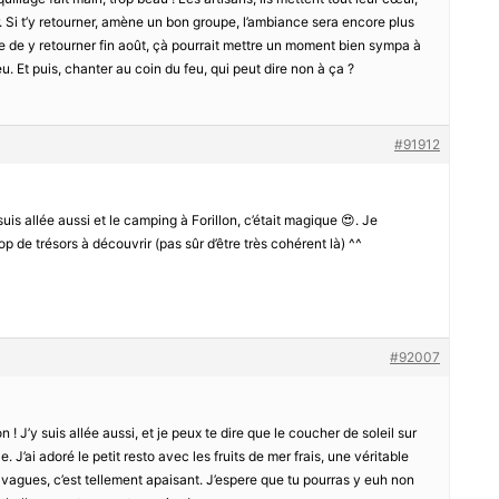
. Si t’y retourner, amène un bon groupe, l’ambiance sera encore plus
 de y retourner fin août, çà pourrait mettre un moment bien sympa à
peu. Et puis, chanter au coin du feu, qui peut dire non à ça ?
#91912
uis allée aussi et le camping à Forillon, c’était magique 😍. Je
 de trésors à découvrir (pas sûr d’être très cohérent là) ^^
#92007
 ! J’y suis allée aussi, et je peux te dire que le coucher de soleil sur
. J’ai adoré le petit resto avec les fruits de mer frais, une véritable
es vagues, c’est tellement apaisant. J’espere que tu pourras y euh non