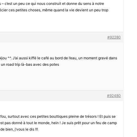
s – c’est un peu ce qui nous construit et donne du sens à notre
récier ces petites choses, même quand la vie devient un peu trop
#92280
ijou ^^. J’ai aussi kiffé le café au bord de l’eau, un moment gravé dans
n road trip là-bas avec des potes
#92480
fou, surtout avec ces petites bouttiques pleine de trésors ! Et puis se
’est pas donné à tout le monde, hein ! Je suis prêt pour un feu de camp
 bien, j’vous le dis !!!