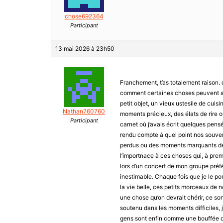
chose692364
Participant
13 mai 2026 à 23h50
Franchement, t’as totalement raison. 
comment certaines choses peuvent avo
petit objet, un vieux ustesile de cui
Nathan760760
moments précieux, des élats de rire o
Participant
carnet où j’avais écrit quelques pens
rendu compte à quel point nos souven
perdus ou des moments marquants de n
l’importnace à ces choses qui, à prem
lors d’un concert de mon groupe préfé
inestimable. Chaque fois que je le porte
la vie belle, ces petits morceaux de no
une chose qu’on devrait chérir, ce son
soutenu dans les moments difficiles, 
gens sont enfin comme une bouffée d’ai