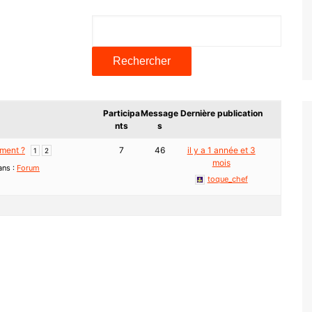
Participa
Message
Dernière publication
nts
s
iment ?
7
46
il y a 1 année et 3
1
2
mois
ans :
Forum
toque_chef