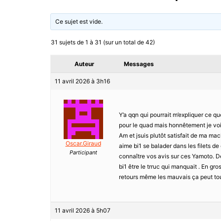
Ce sujet est vide.
31 sujets de 1 à 31 (sur un total de 42)
Auteur
Messages
11 avril 2026 à 3h16
Y’a qqn qui pourrait m’expliquer ce que
pour le quad mais honnêtement je vois
Am et jsuis plutôt satisfait de ma mac
Oscar.Giraud
aime bi1 se balader dans les filets de c
Participant
connaître vos avis sur ces Yamoto. De
bi1 être le trruc qui manquait . En gr
retours même les mauvais ça peut tou
11 avril 2026 à 5h07