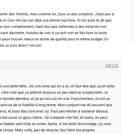
arler des Yamoto, mais comme toi, j’suis un peu sceptiue. J’sais pas si
 à un Can-Am qui est déjà une bonne machine. Si ton pote te dit que
 un bon complésment, mais faut pas s’attendre à des miracles non
 avant d’achetre, histoire de voir si ça euh non en fait tient la route.
u’on peux trouver mieux en terme de qualité pour le même budget. En
toi un avis direct ! lol non
#87278
t une belle bête. J’ai une amie qui en a un, et faut dire que ça en jette
, c’est clair que ça prêche toujours un peu dans le scepticisme. Je
 l’année dernière, et j’ai pu les voir en vrai. Franchement, ils ont un
vaincue de la fiabilité à long terme. Mon conjoint me dit souvent que
 avis, et j’suis d’accord avec lui. Faut pas hésiter à s’asseoir dessus,
, c’est aussi un gros critère. J’ai comparé vite fait, et ouais, on peut
 fiables sans trop se ruiner. Après, si ton pote t’encourage, ça veut
ue chose. Mais voilà, pas de miracle, faut faire ses propres