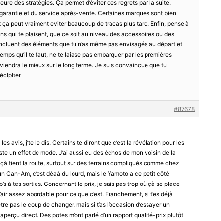
leure des stratégies. Ça permet d’èviter des regrets par la suite.
 garantie et du service après-vente. Certaines marques sont bien
t ça peut vraiment eviter beaucoup de tracas plus tard. Enfin, pense à
ions qui te plaisent, que ce soit au niveau des accessoires ou des
qui incluent des éléments que tu n’as même pas envisagés au départ et
temps qu’il te faut, ne te laiase pas embarquer par les premières
onviendra le mieux sur le long terme. Je suis convaincue que tu
écipiter
#87678
les avis, j’te le dis. Certains te diront que c’est la révélation pour les
uste un effet de mode. J’ai aussi eu des échos de mon voisin de la
e çà tient la route, surtout sur des terrains compliqués comme chez
u’un Can-Am, c’est déaà du lourd, mais le Yamoto a ce petit côté
s à tes sorties. Concernant le prix, je sais pas trop où çà se place
l’air assez abordable pour ce que c’est. Franchement, si t’es déjà
tre pas le coup de changer, mais si t’as l’occasion d’essayer un
aperçu direct. Des potes m’ont parlé d’un rapport qualité-prix plutôt