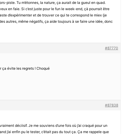
ors-piste. Tu m’étonnes, la nature, ça aurait de la gueul en quad.
ux en faie. Si c’est juste pour le fun le week-end, çà pourrait être
reste d’expérimenter et de trouver ce qui te correspond le miex (je
 des autres, même négatifs, ça aide toujours à se faire une idée, donc
#87770
r ça évite les regrets ! Choqué
#87838
 vraiment déciisif. Je me souviens d’une fois où j’ai craqué pour un
nd j’ai enfin pu le tester, c’était pas du tout ça. Ça me rappele que