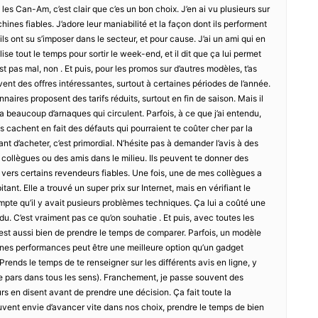
es Can-Am, c’est clair que c’es un bon choix. J’en ai vu plusieurs sur
ines fiables. J’adore leur maniabilité et la façon dont ils performent
’ils ont su s’imposer dans le secteur, et pour cause. J’ai un ami qui en
tilise tout le temps pour sortir le week-end, et il dit que ça lui permet
pas mal, non . Et puis, pour les promos sur d’autres modèles, t’as
uvent des offres intéressantes, surtout à certaines périodes de l’année.
aires proposent des tarifs réduits, surtout en fin de saison. Mais il
y a beaucoup d’arnaques qui circulent. Parfois, à ce que j’ai entendu,
s cachent en fait des défauts qui pourraient te coûter cher par la
nt d’acheter, c’est primordial. N’hésite pas à demander l’avis à des
collègues ou des amis dans le milieu. Ils peuvent te donner des
 vers certains revendeurs fiables. Une fois, une de mes collègues a
tant. Elle a trouvé un super prix sur Internet, mais en vérifiant le
ompte qu’il y avait pusieurs problèmes techniques. Ça lui a coûté une
u. C’est vraiment pas ce qu’on souhatie . Et puis, avec toutes les
’est aussi bien de prendre le temps de comparer. Parfois, un modèle
nes performances peut être une meilleure option qu’un gadget
 Prends le temps de te renseigner sur les différents avis en ligne, y
e pars dans tous les sens). Franchement, je passe souvent des
eurs en disent avant de prendre une décision. Ça fait toute la
uvent envie d’avancer vite dans nos choix, prendre le temps de bien