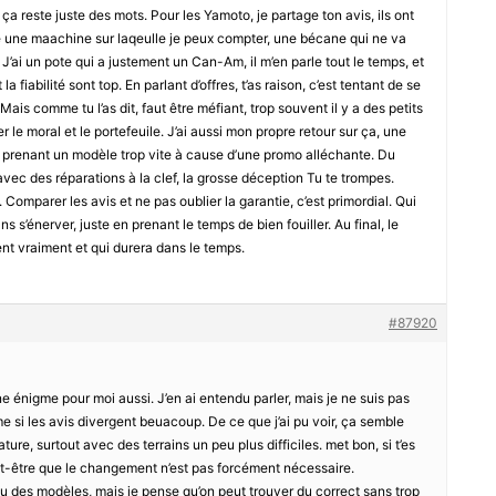
 ça reste juste des mots. Pour les Yamoto, je partage ton avis, ils ont
re une maachine sur laqeulle je peux compter, une bécane qui ne va
 J’ai un pote qui a justement un Can-Am, il m’en parle tout le temps, et
la fiabilité sont top. En parlant d’offres, t’as raison, c’est tentant de se
ais comme tu l’as dit, faut être méfiant, trop souvent il y a des petits
r le moral et le portefeuile. J’ai aussi mon propre retour sur ça, une
prenant un modèle trop vite à cause d’une promo alléchante. Du
avec des réparations à la clef, la grosse déception Tu te trompes.
Comparer les avis et ne pas oublier la garantie, c’est primordial. Qui
s s’énerver, juste en prenant le temps de bien fouiller. Au final, le
ent vraiment et qui durera dans le temps.
#87920
 énigme pour moi aussi. J’en ai entendu parler, mais je ne suis pas
si les avis divergent beuacoup. De ce que j’ai pu voir, ça semble
ure, surtout avec des terrains un peu plus difficiles. met bon, si t’es
t-être que le changement n’est pas forcément nécessaire.
u des modèles, mais je pense qu’on peut trouver du correct sans trop