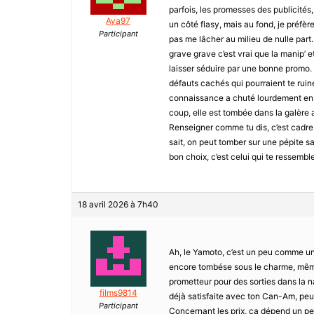
parfois, les promesses des publicités,
Aya97
un côté flasy, mais au fond, je préfè
Participant
pas me lâcher au milieu de nulle part.
grave grave c’est vrai que la manip’ et 
laisser séduire par une bonne promo. M
défauts cachés qui pourraient te ruine
connaissance a chuté lourdement en 
coup, elle est tombée dans la galère 
Renseigner comme tu dis, c’est cadre. 
sait, on peut tomber sur une pépite san
bon choix, c’est celui qui te ressembl
18 avril 2026 à 7h40
Ah, le Yamoto, c’est un peu comme une
encore tombése sous le charme, même 
prometteur pour des sorties dans la nat
films9814
déjà satisfaite avec ton Can-Am, peu
Participant
Concernant les prix, ça dépend un pe