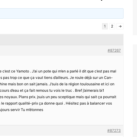
1
2
→
#87267
 c’est ce Yamoto . J’ai un pote qui m’en a parlé il dit que c’est pas mal
 pas trop ce que ça vaut tiens d’ailleurs. Je roule déjà sur un Can-
hine mais bon on sait jamais. J’suis de la région toulousaine et ici on
ours d’eau et ça fait remous tu vois le truc . Bref j’aimerais bi1
s noyaux. Plans prix. jsuis un peu sceptique mais qui sait ça pourrait
os le rapport qualité-prix ça donne quoi . Hésitez pas à balancer vos
jours servir Tu m’étonnes
#87273