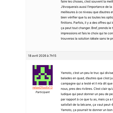
faire les choses, c’est souvent la meil
J’évoquerais aussi l’importance de la
meilleures à ce niveau que d’autres e
bien vérifier que tu as toutes les opt
finitions. Parfois, il y a des offres 
ça peut tout changer. Bref, prends le 
impressions et fais le choix qui te c
trouveras la solution idéale sans te pr
18 avril 2026 à 7h15
Yamoto, c’est un peu le truc qui divise 
balades en quad, d’autres que c’est j
campagne qui a testé et il m’a dit qu
relax0footix13
nous, pres des rivières. C’est clair q
Participant
ludique qui peut donner un peu de pep’
par rapport à ce que tu as, mais ça a 
satisfait de ta bécane, ça vaut peut-ê
Yamoto, ça pourrait te donner un bon 