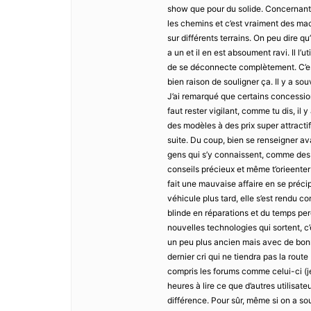
show que pour du solide. Concernant l
les chemins et c’est vraiment des mach
sur différents terrains. On peu dire qu
a un et il en est absoument ravi. Il l’u
de se déconnecte complètement. C’est 
bien raison de souligner ça. Il y a so
J’ai remarqué que certains concessionn
faut rester vigilant, comme tu dis, il 
des modèles à des prix super attractif
suite. Du coup, bien se renseigner ava
gens qui s’y connaissent, comme des 
conseils précieux et même t’orieenter
fait une mauvaise affaire en se précipi
véhicule plus tard, elle s’est rendu c
blinde en réparations et du temps perd
nouvelles technologies qui sortent, c
un peu plus ancien mais avec de bon
dernier cri qui ne tiendra pas la route
compris les forums comme celui-ci (j
heures à lire ce que d’autres utilisat
différence. Pour sûr, même si on a so