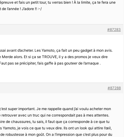
preuve et fais un petit tour, tu verras bien ! À la limite, ça te fera une
de l’année ! J’adore !! :-/
#87283
essai avant d’acheter. Les Yamoto, ça fait un peu gadget à mon avis.
Merde alors. Et si ça se TROUVE, il y a des promos je veux dire
aut pas se précipiter, fais gaffe à pas gouteer de l’arnaque .
#87288
, c’est super important. Je me rappelle quand j’ai voulu acheter mon
e retrouver avec un truc qui ne correspondait pas à mes attentes.
e de chaussures, tu sais, il faut que ça corresponde à ce que tu
 Yamoto, je vois ce que tu veux dire. Ils ont un look qui attire l’œil,
 robustesse à mon goût. On a l’impression que c’est plus pour du