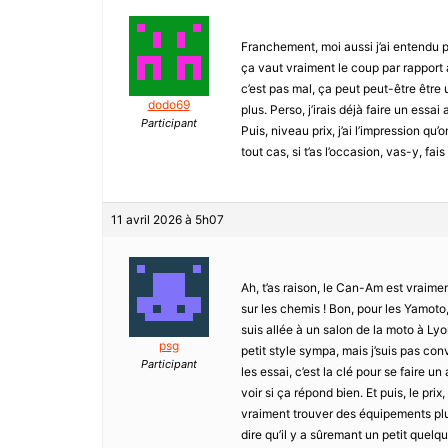
Franchement, moi aussi j’ai entendu p
ça vaut vraiment le coup par rapport
c’est pas mal, ça peut peut-être être
dodo69
plus. Perso, j’irais déjà faire un essai
Participant
Puis, niveau prix, j’ai l’impression q
tout cas, si t’as l’occasion, vas-y, fais 
11 avril 2026 à 5h07
Ah, t’as raison, le Can-Am est vraimen
sur les chemis ! Bon, pour les Yamoto
suis allée à un salon de la moto à Lyon
psg
petit style sympa, mais j’suis pas con
Participant
les essai, c’est la clé pour se faire un
voir si ça répond bien. Et puis, le prix
vraiment trouver des équipements plus
dire qu’il y a sûremant un petit quelq