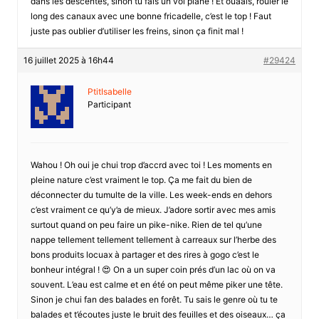
dans les descentes, sinon tu fais un vol plané ! Et ouaais, rouler le
long des canaux avec une bonne fricadelle, c’est le top ! Faut
juste pas oublier d’utiliser les freins, sinon ça finit mal !
16 juillet 2025 à 16h44
#29424
PtitIsabelle
Participant
Wahou ! Oh oui je chui trop d’accrd avec toi ! Les moments en
pleine nature c’est vraiment le top. Ça me fait du bien de
déconnecter du tumulte de la ville. Les week-ends en dehors
c’est vraiment ce qu’y’a de mieux. J’adore sortir avec mes amis
surtout quand on peu faire un pike-nike. Rien de tel qu’une
nappe tellement tellement tellement à carreaux sur l’herbe des
bons produits locuax à partager et des rires à gogo c’est le
bonheur intégral ! 😍 On a un super coin prés d’un lac où on va
souvent. L’eau est calme et en été on peut même piker une tête.
Sinon je chui fan des balades en forêt. Tu sais le genre où tu te
balades et t’écoutes juste le bruit des feuilles et des oiseaux… ça