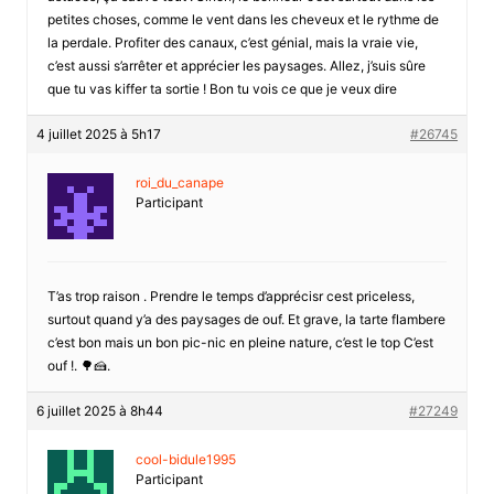
petites choses, comme le vent dans les cheveux et le rythme de
la perdale. Profiter des canaux, c’est génial, mais la vraie vie,
c’est aussi s’arrêter et apprécier les paysages. Allez, j’suis sûre
que tu vas kiffer ta sortie ! Bon tu vois ce que je veux dire
4 juillet 2025 à 5h17
#26745
roi_du_canape
Participant
T’as trop raison . Prendre le temps d’apprécisr cest priceless,
surtout quand y’a des paysages de ouf. Et grave, la tarte flambere
c’est bon mais un bon pic-nic en pleine nature, c’est le top C’est
ouf !. 🌳🍰.
6 juillet 2025 à 8h44
#27249
cool-bidule1995
Participant