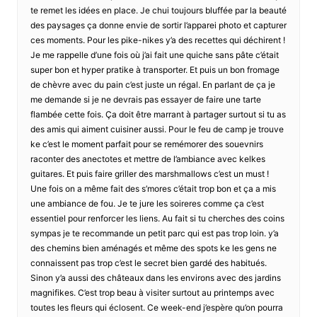
te remet les idées en place. Je chui toujours bluffée par la beauté
des paysages ça donne envie de sortir l’apparei photo et capturer
ces moments. Pour les pike-nikes y’a des recettes qui déchirent !
Je me rappelle d’une fois où j’ai fait une quiche sans pâte c’était
super bon et hyper pratike à transporter. Et puis un bon fromage
de chèvre avec du pain c’est juste un régal. En parlant de ça je
me demande si je ne devrais pas essayer de faire une tarte
flambée cette fois. Ça doit être marrant à partager surtout si tu as
des amis qui aiment cuisiner aussi. Pour le feu de camp je trouve
ke c’est le moment parfait pour se remémorer des souevnirs
raconter des anectotes et mettre de l’ambiance avec kelkes
guitares. Et puis faire griller des marshmallows c’est un must !
Une fois on a même fait des s’mores c’était trop bon et ça a mis
une ambiance de fou. Je te jure les soireres comme ça c’est
essentiel pour renforcer les liens. Au fait si tu cherches des coins
sympas je te recommande un petit parc qui est pas trop loin. y’a
des chemins bien aménagés et même des spots ke les gens ne
connaissent pas trop c’est le secret bien gardé des habitués.
Sinon y’a aussi des châteaux dans les environs avec des jardins
magnifikes. C’est trop beau à visiter surtout au printemps avec
toutes les fleurs qui éclosent. Ce week-end j’espère qu’on pourra