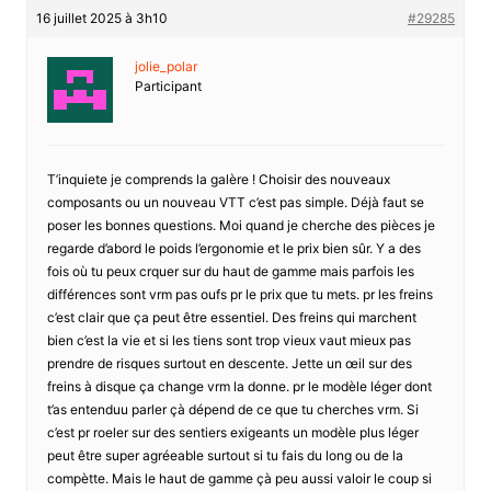
16 juillet 2025 à 3h10
#29285
jolie_polar
Participant
T’inquiete je comprends la galère ! Choisir des nouveaux
composants ou un nouveau VTT c’est pas simple. Déjà faut se
poser les bonnes questions. Moi quand je cherche des pièces je
regarde d’abord le poids l’ergonomie et le prix bien sûr. Y a des
fois où tu peux crquer sur du haut de gamme mais parfois les
différences sont vrm pas oufs pr le prix que tu mets. pr les freins
c’est clair que ça peut être essentiel. Des freins qui marchent
bien c’est la vie et si les tiens sont trop vieux vaut mieux pas
prendre de risques surtout en descente. Jette un œil sur des
freins à disque ça change vrm la donne. pr le modèle léger dont
t’as entenduu parler çà dépend de ce que tu cherches vrm. Si
c’est pr roeler sur des sentiers exigeants un modèle plus léger
peut être super agréeable surtout si tu fais du long ou de la
compètte. Mais le haut de gamme çà peu aussi valoir le coup si