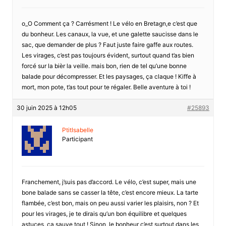
o_O Comment ça ? Carrésment ! Le vélo en Bretagn,e c’est que
du bonheur. Les canaux, la vue, et une galette saucisse dans le
sac, que demander de plus ? Faut juste faire gaffe aux routes.
Les virages, c’est pas toujours évident, surtout quand t’as bien
forcé sur la bièr la veille. mais bon, rien de tel qu’une bonne
balade pour décompresser. Et les paysages, ça claque ! Kiffe à
mort, mon pote, t’as tout pour te régaler. Belle aventure à toi !
30 juin 2025 à 12h05
#25893
PtitIsabelle
Participant
Franchement, j’suis pas d’accord. Le vélo, c’est super, mais une
bone balade sans se casser la tête, c’est encore mieux. La tarte
flambée, c’est bon, mais on peu aussi varier les plaisirs, non ? Et
pour les virages, je te dirais qu’un bon équilibre et quelques
astuces, ça sauve tout ! Sinon, le bonheur c’est surtout dans les