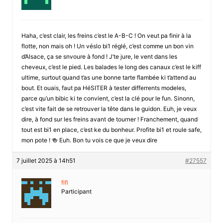
Haha, c’est clair, les freins c’est le A-B-C ! On veut pa finir à la
flotte, non mais oh ! Un véslo bi1 réglé, c’est comme un bon vin
d’Alsace, ça se snvoure à fond ! J’te jure, le vent dans les
cheveux, c’est le pied. Les balades le long des canaux c’est le kiff
ultime, surtout quand t’as une bonne tarte flambée ki t’attend au
bout. Et ouais, faut pa HéSITER à tester differrents modeles,
parce qu’un bibic ki te convient, c’est la clé pour le fun. Sinonn,
c’est vite fait de se retrouver la tête dans le guidon. Euh, je veux
dire, à fond sur les freins avant de tourner ! Franchement, quand
tout est bi1 en place, c’est ke du bonheur. Profite bi1 et roule safe,
mon pote ! 🍻 Euh. Bon tu vois ce que je veux dire
7 juillet 2025 à 14h51
#27557
fifi
Participant