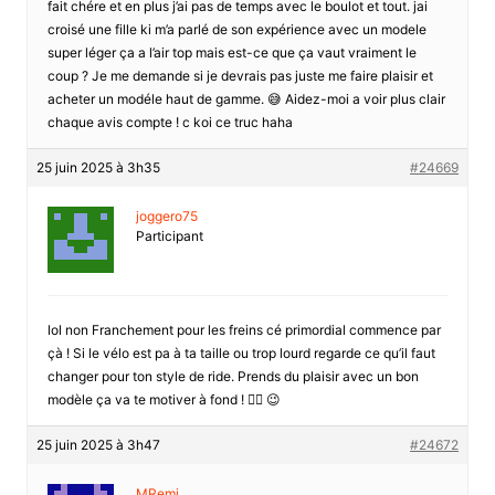
fait chére et en plus j’ai pas de temps avec le boulot et tout. jai
croisé une fille ki m’a parlé de son expérience avec un modele
super léger ça a l’air top mais est-ce que ça vaut vraiment le
coup ? Je me demande si je devrais pas juste me faire plaisir et
acheter un modéle haut de gamme. 😅 Aidez-moi a voir plus clair
chaque avis compte ! c koi ce truc haha
25 juin 2025 à 3h35
#24669
joggero75
Participant
lol non Franchement pour les freins cé primordial commence par
çà ! Si le vélo est pa à ta taille ou trop lourd regarde ce qu’il faut
changer pour ton style de ride. Prends du plaisir avec un bon
modèle ça va te motiver à fond ! 🚴‍♂️ 😉
25 juin 2025 à 3h47
#24672
MRemi