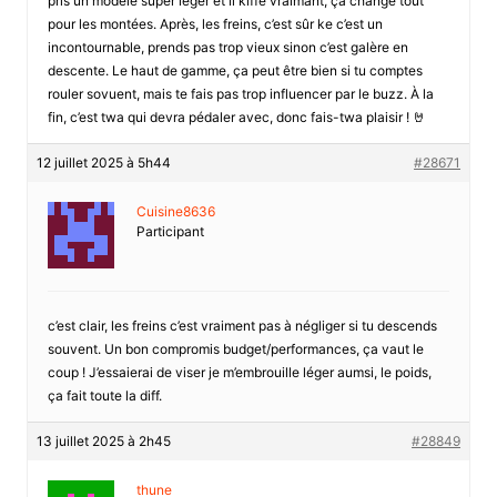
pris un modèle super léger et il kiffe vraimant, ça change tout
pour les montées. Après, les freins, c’est sûr ke c’est un
incontournable, prends pas trop vieux sinon c’est galère en
descente. Le haut de gamme, ça peut être bien si tu comptes
rouler sovuent, mais te fais pas trop influencer par le buzz. À la
fin, c’est twa qui devra pédaler avec, donc fais-twa plaisir ! 🤘
12 juillet 2025 à 5h44
#28671
Cuisine8636
Participant
c’est clair, les freins c’est vraiment pas à négliger si tu descends
souvent. Un bon compromis budget/performances, ça vaut le
coup ! J’essaierai de viser je m’embrouille léger aumsi, le poids,
ça fait toute la diff.
13 juillet 2025 à 2h45
#28849
thune