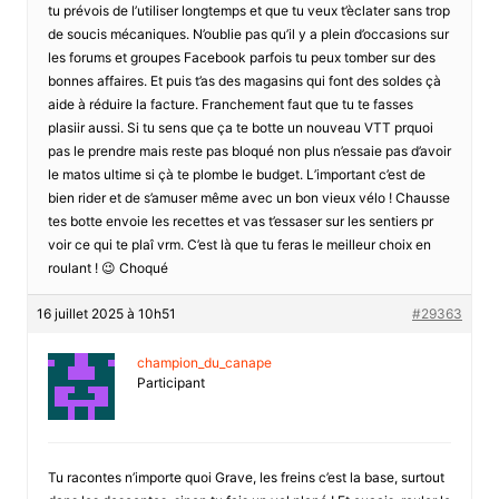
tu prévois de l’utiliser longtemps et que tu veux t’èclater sans trop
de soucis mécaniques. N’oublie pas qu’il y a plein d’occasions sur
les forums et groupes Facebook parfois tu peux tomber sur des
bonnes affaires. Et puis t’as des magasins qui font des soldes çà
aide à réduire la facture. Franchement faut que tu te fasses
plasiir aussi. Si tu sens que ça te botte un nouveau VTT prquoi
pas le prendre mais reste pas bloqué non plus n’essaie pas d’avoir
le matos ultime si çà te plombe le budget. L’important c’est de
bien rider et de s’amuser même avec un bon vieux vélo ! Chausse
tes botte envoie les recettes et vas t’essaser sur les sentiers pr
voir ce qui te plaî vrm. C’est là que tu feras le meilleur choix en
roulant ! 😉 Choqué
16 juillet 2025 à 10h51
#29363
champion_du_canape
Participant
Tu racontes n’importe quoi Grave, les freins c’est la base, surtout