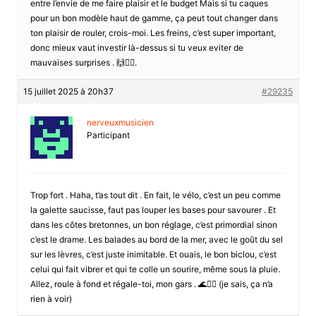
entre l’envie de me faire plaisir et le budget Mais si tu caques
pour un bon modèle haut de gamme, ça peut tout changer dans
ton plaisir de rouler, crois-moi. Les freins, c’est super important,
donc mieux vaut investir là-dessus si tu veux eviter de
mauvaises surprises . 🙌🚴‍♀️.
15 juillet 2025 à 20h37
#29235
nerveuxmusicien
Participant
Trop fort . Haha, t’as tout dit . En fait, le vélo, c’est un peu comme
la galette saucisse, faut pas louper les bases pour savourer . Et
dans les côtes bretonnes, un bon réglage, c’est primordial sinon
c’est le drame. Les balades au bord de la mer, avec le goût du sel
sur les lèvres, c’est juste inimitable. Et ouais, le bon biclou, c’est
celui qui fait vibrer et qui te colle un sourire, même sous la pluie.
Allez, roule à fond et régale-toi, mon gars . 🌊🚴‍♂️ (je sais, ça n’a
rien à voir)