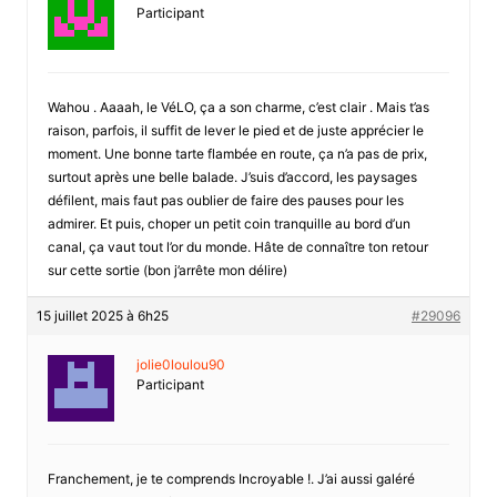
Participant
Wahou . Aaaah, le VéLO, ça a son charme, c’est clair . Mais t’as
raison, parfois, il suffit de lever le pied et de juste apprécier le
moment. Une bonne tarte flambée en route, ça n’a pas de prix,
surtout après une belle balade. J’suis d’accord, les paysages
défilent, mais faut pas oublier de faire des pauses pour les
admirer. Et puis, choper un petit coin tranquille au bord d’un
canal, ça vaut tout l’or du monde. Hâte de connaître ton retour
sur cette sortie (bon j’arrête mon délire)
15 juillet 2025 à 6h25
#29096
jolie0loulou90
Participant
Franchement, je te comprends Incroyable !. J’ai aussi galéré