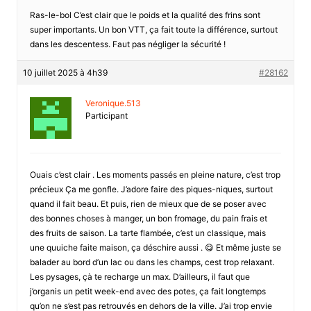
Ras-le-bol C’est clair que le poids et la qualité des frins sont
super importants. Un bon VTT, ça fait toute la différence, surtout
dans les descentess. Faut pas négliger la sécurité !
10 juillet 2025 à 4h39
#28162
Veronique.513
Participant
Ouais c’est clair . Les moments passés en pleine nature, c’est trop
précieux Ça me gonfle. J’adore faire des piques-niques, surtout
quand il fait beau. Et puis, rien de mieux que de se poser avec
des bonnes choses à manger, un bon fromage, du pain frais et
des fruits de saison. La tarte flambée, c’est un classique, mais
une quuiche faite maison, ça déschire aussi . 😋 Et même juste se
balader au bord d’un lac ou dans les champs, cest trop relaxant.
Les pysages, çà te recharge un max. D’ailleurs, il faut que
j’organis un petit week-end avec des potes, ça fait longtemps
qu’on ne s’est pas retrouvés en dehors de la ville. J’ai trop envie