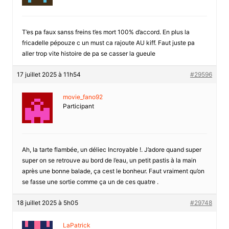
T’es pa faux sanss freins t’es mort 100% d’accord. En plus la
fricadelle pépouze c un must ca rajoute AU kiff. Faut juste pa
aller trop vite histoire de pa se casser la gueule
17 juillet 2025 à 11h54
#29596
movie_fano92
Participant
Ah, la tarte flambée, un déliec Incroyable !. J’adore quand super
super on se retrouve au bord de l’eau, un petit pastis à la main
après une bonne balade, ça cest le bonheur. Faut vraiment qu’on
se fasse une sortie comme ça un de ces quatre .
18 juillet 2025 à 5h05
#29748
LaPatrick