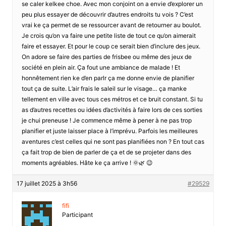
se caler kelkee choe. Avec mon conjoint on a envie d’explorer un
peu plus essayer de découvrir d’autres endroits tu vois ? C’est
vrai ke ça permet de se ressourcer avant de retourner au boulot.
Je crois qu’on va faire une petite liste de tout ce qu’on aimerait
faire et essayer. Et pour le coup ce serait bien d’inclure des jeux.
On adore se faire des parties de frisbee ou même des jeux de
société en plein air. Ça fout une ambiance de malade ! Et
honnêtement rien ke d’en parlr ça me donne envie de planifier
tout ça de suite. L’air frais le saleil sur le visage… ça manke
tellement en ville avec tous ces métros et ce bruit constant. Si tu
as d’autres recettes ou idées d’activités à faire lors de ces sorties
je chui preneuse ! Je commence même à pener à ne pas trop
planifier et juste laisser place à l’imprévu. Parfois les meilleures
aventures c’est celles qui ne sont pas planifiées non ? En tout cas
ça fait trop de bien de parler de ça et de se projeter dans des
moments agréables. Hâte ke ça arrive ! 🌞🌿 😉
17 juillet 2025 à 3h56
#29529
fifi
Participant