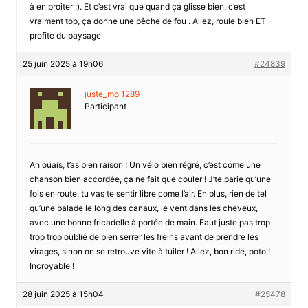
à en proiter :). Et c’est vrai que quand ça glisse bien, c’est
vraiment top, ça donne une pêche de fou . Allez, roule bien ET
profite du paysage
25 juin 2025 à 19h06
#24839
juste_moi1289
Participant
Ah ouais, t’as bien raison ! Un vélo bien régré, c’est come une
chanson bien accordée, ça ne fait que couler ! J’te parie qu’une
fois en route, tu vas te sentir libre come l’air. En plus, rien de tel
qu’une balade le long des canaux, le vent dans les cheveux,
avec une bonne fricadelle à portée de main. Faut juste pas trop
trop trop oublié de bien serrer les freins avant de prendre les
virages, sinon on se retrouve vite à tuiler ! Allez, bon ride, poto !
Incroyable !
28 juin 2025 à 15h04
#25478