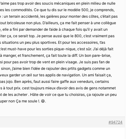
 J’aime pas trop avoir des soucis mécaniques en plein milieu de nulle
utes les commodités. Ce que tu dis sur le modèle 500, je comprends,
e : un terrain accidenté, les galères pour monter des côtes, c’était pas
u tout bricoleuse non plus. D’ailleurs, ça me fait penser à une collègue
lle a fini par demander de l’aide à chaque fois qu’il y avait un
viter ça, ce serait top. Je pense aussi que le 800, c’est vraiment pas
situations un peu plus sportives. Et pour les accessoires, t’as
est must-have pour les sorties pique-nique, c’est sûr. J’ai déjà fait
 à manger, et franchement, ça fait toute la diff. Un bon pare-brise,
i pour pas avoir trop de vent en plein visage. Je suis pas fan de
 sinon, j’aime bien l’idée de rajouter des prtits gadgets comme un
 veux garder un œil sur tes applis de navigation. Un ami faisait ça,
t pas jojo. Ben après, faut aussi faire gaffe aux venedurs, certains
es à tout prix. cest toujours mieux d’avoir des avis de gens notammet
t de les acheter . Hâte de voir ce que tu choisiras, ça rajoute un peu
super non Ça me soule !. 😄.
#94724