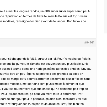
re à aimer les longues randos, un 800 super super super serait peut-
e réputation en termes de fiabilité, mais le Polaris est top niveau
des modèles, renseigne-toi bien avant de te lancer ! Bon tu vois ce
#94161
 pour s’échapper de la VILE, surtout par ici. Pour Yamaaha ou Polaris,
 ce que j’ai pu voir, le Yamaha est souvent un peu plus fiable sur la
z eux et il tourne come une horloge, même après des années. Nnveau
eut vite être un peu léger si tu préevois des grandes balades en
lus de marge et tu pourras affronter des terrains plus difficiles sans
épend des modèles, met certains sont plus simples à démonter que
 mieux vaut se tourner vers quelque chose qui ne demande pas trop de
 Pour les accessoires, ça peut vraiment faire la différence. Par
ort de chargeur pour le portable, ça aide bien. mes c’est vrai que
te te refourguer des trucs pas toujours utiles. Bref, fais bien tes