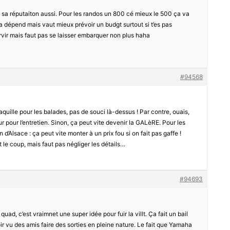
sa réputaiton aussi. Pour les randos un 800 cé mieux le 500 ça va
ça dépend mais vaut mieux prévoir un budgt surtout si t’es pas
rvir mais faut pas se laisser embarquer non plus haha
#94568
traquille pour les balades, pas de souci là-dessus ! Par contre, ouais,
 pour l’entretien. Sinon, ça peut vite devenir la GALèRE. Pour les
d’Alsace : ça peut vite monter à un prix fou si on fait pas gaffe !
 le coup, mais faut pas négliger les détails…
#94693
quad, c’est vraimnet une super idée pour fuir la villt. Ça fait un bail
ir vu des amis faire des sorties en pleine nature. Le fait que Yamaha