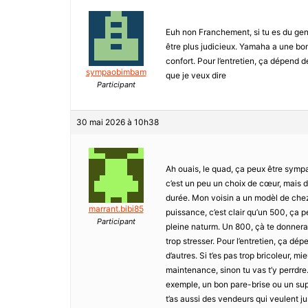
Euh non Franchement, si tu es du gen
être plus judicieux. Yamaha a une bonn
confort. Pour l’entretien, ça dépend 
sympaobimbam
que je veux dire
Participant
30 mai 2026 à 10h38
Ah ouais, le quad, ça peux être sympa
c’est un peu un choix de cœur, mais de
durée. Mon voisin a un modèl de che
marrant.bibi85
puissance, c’est clair qu’un 500, ça p
Participant
pleine naturm. Un 800, çà te donnera p
trop stresser. Pour l’entretien, ça d
d’autres. Si t’es pas trop bricoleur,
maintenance, sinon tu vas t’y perrdre.
exemple, un bon pare-brise ou un supp
t’as aussi des vendeurs qui veulent jus