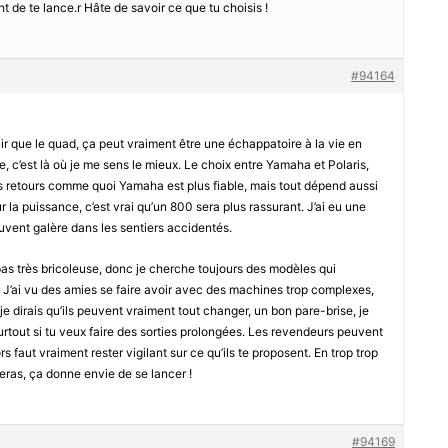
t de te lance.r Hâte de savoir ce que tu choisis !
#94164
air que le quad, ça peut vraiment être une échappatoire à la vie en
ure, c’est là où je me sens le mieux. Le choix entre Yamaha et Polaris,
es retours comme quoi Yamaha est plus fiable, mais tout dépend aussi
r la puissance, c’est vrai qu’un 800 sera plus rassurant. J’ai eu une
uvent galère dans les sentiers accidentés.
s pas très bricoleuse, donc je cherche toujours des modèles qui
J’ai vu des amies se faire avoir avec des machines trop complexes,
 je dirais qu’ils peuvent vraiment tout changer, un bon pare-brise, je
surtout si tu veux faire des sorties prolongées. Les revendeurs peuvent
ors faut vraiment rester vigilant sur ce qu’ils te proposent. En trop trop
deras, ça donne envie de se lancer !
#94169