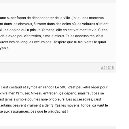
est une super façon de désconnecter de la ville . j’ai eu des moments
ent dans les cheveux, à tracer dans des coins où les voitures n’iraient
ai une copine qui a pris un Yamaha, elle en est vraiment ravie. Si t’es
déle avec peu d’entretien, c’est le mieux. Et les accessoires, c’est
sauver lors de longues excursions. J’espère que tu trouveras le quad
oyable
#94315
c’est costaud et sympa en rando ! Le 500, c’est peu-être léger pour
ux vraimen t’amuser. Niveau entretien, ça dépend, mais faut pas se
est jamais simple pour les non-bricoleurs. Les accessoires, c’est
rtains peavent vraiment aider. Si t’as les moyens, fonce, ça vaut le
e aux assurances, pas que le prix d’achat !