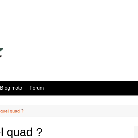
Blog moto
Forum
 quel quad ?
l quad ?