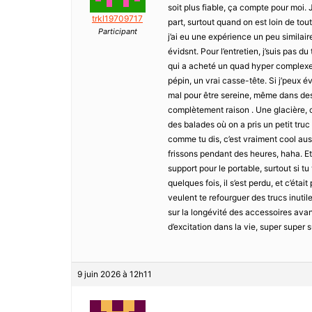
soit plus fiable, ça compte pour moi.
trkl19709717
part, surtout quand on est loin de to
Participant
j’ai eu une expérience un peu similair
évidsnt. Pour l’entretien, j’suis pas d
qui a acheté un quad hyper complexe, e
pépin, un vrai casse-tête. Si j’peux é
mal pour être sereine, même dans des 
complètement raison . Une glacière, c’
des balades où on a pris un petit truc
comme tu dis, c’est vraiment cool auss
frissons pendant des heures, haha. Et
support pour le portable, surtout si tu
quelques fois, il s’est perdu, et c’étai
veulent te refourguer des trucs inutil
sur la longévité des accessoires avan
d’excitation dans la vie, super super 
9 juin 2026 à 12h11