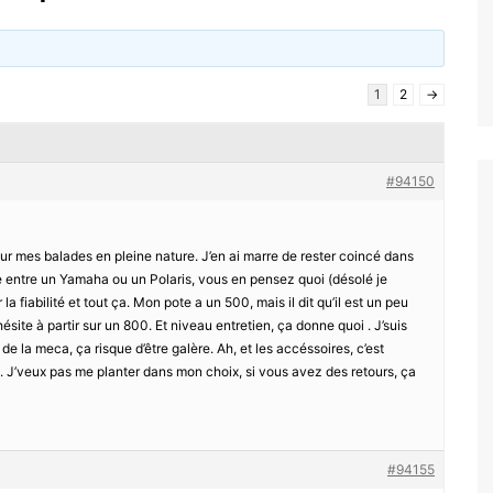
1
2
→
#94150
ur mes balades en pleine nature. J’en ai marre de rester coincé dans
ésite entre un Yamaha ou un Polaris, vous en pensez quoi (désolé je
la fiabilité et tout ça. Mon pote a un 500, mais il dit qu’il est un peu
ésite à partir sur un 800. Et niveau entretien, ça donne quoi . J’suis
de la meca, ça risque d’être galère. Ah, et les accéssoires, c’est
a . J’veux pas me planter dans mon choix, si vous avez des retours, ça
#94155