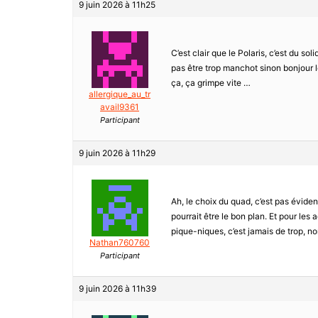
9 juin 2026 à 11h25
C’est clair que le Polaris, c’est du soli
pas être trop manchot sinon bonjour 
ça, ça grimpe vite …
allergique_au_tr
avail9361
Participant
9 juin 2026 à 11h29
Ah, le choix du quad, c’est pas évide
pourrait être le bon plan. Et pour le
pique-niques, c’est jamais de trop, non
Nathan760760
Participant
9 juin 2026 à 11h39