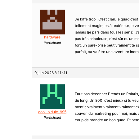
Je kiffe trop . C’est clair, le quad c’
tellement magiques à l’extérieur, le v
jamais (je pars dans tous les sens). J’
hardware
pas très bricoleuse, c’est sûr qu’un mo
Participant
fort, un pare-brise peut vraiment te 
parfait, ça va être une aventure incr
9 juin 2026 à 11h11
Faut pas déconner Prends un Polaris, 
du long. Un 800, c’est mieux si tu ve
mentir, vraiment vraiment vraiment c’
cool-bidule1995
souven du marketing pour moi, mais ce
Participant
coup de prendre un bon quad. Et pens