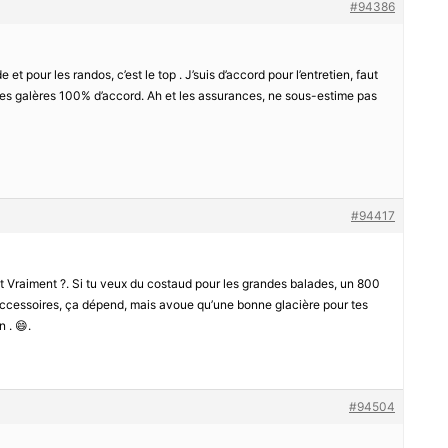
#94386
de et pour les randos, c’est le top . J’suis d’accord pour l’entretien, faut
les galères 100% d’accord. Ah et les assurances, ne sous-estime pas
#94417
nt Vraiment ?. Si tu veux du costaud pour les grandes balades, un 800
s accessoires, ça dépend, mais avoue qu’une bonne glacière pour tes
 . 😄.
#94504