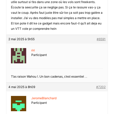
utile surtout si t’es dans une zone où les vols sont freekents.
Écoute la seecurite ça se neglige pas. Si ça te rassure vas-y ça
vaut le coup. Après faut juste être sûr ke ça soit pas trop galère a
installer. J’ai vu des modèles pas mal simples a mettre en place.
Et ton pote il dit ke ce gadget mais encore faut-il qu’il ait deja eu
un VTT vole pr comprendre hein
2 mai 2025 à 5h55
#6591
riri
Participant
T’as raison Wahou !. Un bon cadenas, c’est essentiel . .
4 mai 2025 à 8h09
#7202
JeromeBlanchard
Participant