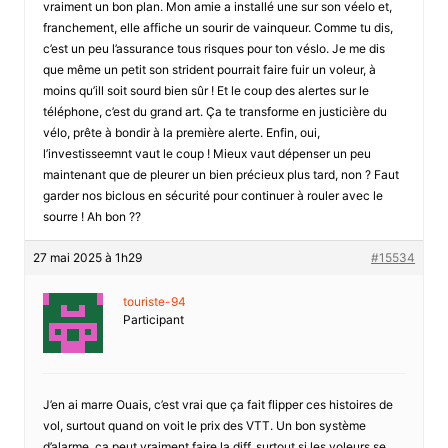
vraiment un bon plan. Mon amie a installé une sur son véelo et,
franchement, elle affiche un sourir de vainqueur. Comme tu dis,
c’est un peu l’assurance tous risques pour ton véslo. Je me dis
que même un petit son strident pourrait faire fuir un voleur, à
moins qu’ill soit sourd bien sûr ! Et le coup des alertes sur le
téléphone, c’est du grand art. Ça te transforme en justicière du
vélo, prête à bondir à la première alerte. Enfin, oui,
l’investisseemnt vaut le coup ! Mieux vaut dépenser un peu
maintenant que de pleurer un bien précieux plus tard, non ? Faut
garder nos biclous en sécurité pour continuer à rouler avec le
sourre ! Ah bon ??
27 mai 2025 à 1h29
#15534
touriste-94
Participant
J’en ai marre Ouais, c’est vrai que ça fait flipper ces histoires de
vol, surtout quand on voit le prix des VTT. Un bon système
d’alarme, ça peut vraiment faire la diff, surtout si les voleurs se