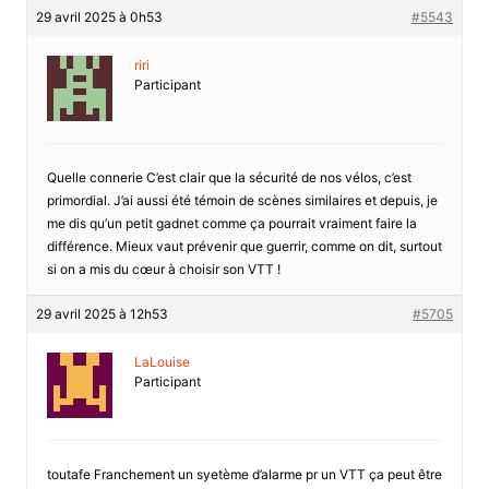
29 avril 2025 à 0h53
#5543
riri
Participant
Quelle connerie C’est clair que la sécurité de nos vélos, c’est
primordial. J’ai aussi été témoin de scènes similaires et depuis, je
me dis qu’un petit gadnet comme ça pourrait vraiment faire la
différence. Mieux vaut prévenir que guerrir, comme on dit, surtout
si on a mis du cœur à choisir son VTT !
29 avril 2025 à 12h53
#5705
LaLouise
Participant
toutafe Franchement un syetème d’alarme pr un VTT ça peut être