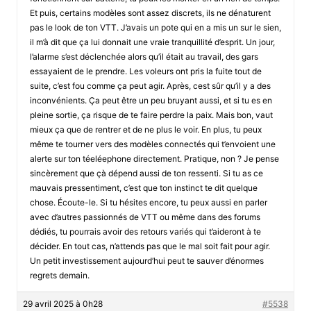
Et puis, certains modèles sont assez discrets, ils ne dénaturent
pas le look de ton VTT. J’avais un pote qui en a mis un sur le sien,
il m’à dit que ça lui donnait une vraie tranquillité d’esprit. Un jour,
l’alarme s’est déclenchée alors qu’il était au travail, des gars
essayaient de le prendre. Les voleurs ont pris la fuite tout de
suite, c’est fou comme ça peut agir. Après, cest sûr qu’il y a des
inconvénients. Ça peut être un peu bruyant aussi, et si tu es en
pleine sortie, ça risque de te faire perdre la paix. Mais bon, vaut
mieux ça que de rentrer et de ne plus le voir. En plus, tu peux
même te tourner vers des modèles connectés qui t’envoient une
alerte sur ton téeléephone directement. Pratique, non ? Je pense
sincèrement que çà dépend aussi de ton ressenti. Si tu as ce
mauvais pressentiment, c’est que ton instinct te dit quelque
chose. Écoute-le. Si tu hésites encore, tu peux aussi en parler
avec d’autres passionnés de VTT ou même dans des forums
dédiés, tu pourrais avoir des retours variés qui t’aideront à te
décider. En tout cas, n’attends pas que le mal soit fait pour agir.
Un petit investissement aujourd’hui peut te sauver d’énormes
regrets demain.
29 avril 2025 à 0h28
#5538