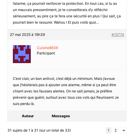
l’alarme, ça pourrait renforcer la protection. En tout cas, si tu as
un mauvais pressentiment, je te conseillerais d’y réfléchir
sérieusement, au pire ça te fera une sécurité en plus ! Qui sait, ça
pourrait bien te rassurer. Wahou ! Et puis voilà quoi…
27 mai 2025 à 16h39
#15774
Cuisine8636
Participant
C’est clair, un bon antivol, c’est déjà un minimum. Mais j’avoue
que j’hésiterais pas à ajouter une alarme, même si ça peut être
chiant avec les fausses alertes. On ne sait jamais, je préfère
prévenir que guérir, surtout avec tous ces vols qui fleurissent Je
suis perdu là.
Auteur
Messages
31 sujets de 1 à 31 (sur un total de 33)
1
2
→