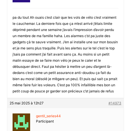
pa du tout Ah ouais c’est clair que les vols de vélo c’est vraiment
le cauchemar. La derniere fois que ça m’est arrivé j’étais limite
déprimé pendant une semaine j’avais l’impression d’avoir perdu
un membre de ma famille haha. Les alarmes c’st pa juste des
gadgets çà te sauve vraiment. J’en ai installe une sur mon bousin
et je me sens plus traquille. Puis les alertes sur le tel c’est le top
j’sais pa comment j’ai fait avant sans ça. Au moins si un petit
malin essaye de se faire mon vélo je peux le caler et le
débusquer direct. Faut pa hésiter à mettre un peu d’argent là-
dedans c’est come un petit assurance anti-doudou ça fait du
bien au moral (désolé je m’égare un peu). Et puis qui sait ça prrait
même faire fuir les voleurs. C’est pa 100% infaillible mes bon un
petit coup de pouce pr garder son précieux c’st jamais de refus
25 mai 2025 à 12h27
#14973
gentil_series44
Participant