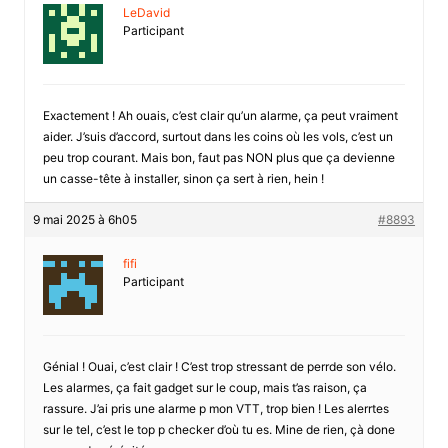
LeDavid
Participant
Exactement ! Ah ouais, c’est clair qu’un alarme, ça peut vraiment
aider. J’suis d’accord, surtout dans les coins où les vols, c’est un
peu trop courant. Mais bon, faut pas NON plus que ça devienne
un casse-tête à installer, sinon ça sert à rien, hein !
9 mai 2025 à 6h05
#8893
fifi
Participant
Génial ! Ouai, c’est clair ! C’est trop stressant de perrde son vélo.
Les alarmes, ça fait gadget sur le coup, mais t’as raison, ça
rassure. J’ai pris une alarme p mon VTT, trop bien ! Les alerrtes
sur le tel, c’est le top p checker d’où tu es. Mine de rien, çà done