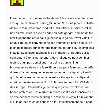
Franchement, je comprends totalement ta crainte avec tous ces
vols qui se multiplient. Perso, j’ai un bon VTT que j’adore, et l’idée
de me le faire piquer me rend folle. J’ai réfléchi aussi à installer
une alarme, mais j’hésite à cause du côté gadget, comme dit ton
ami. Cependant, entre nous, je pense que ça peut vrmt valoir le
coup si tu roules souvent dans des endroits un peu à risque. Y a
plein de modeles sur le marché maintnt, certains plutôt simples à
installer avec juste quelques fils à brancher, et d’autres qui se
connectent à ton smartphone. C’est vrai que ça peut sembler
techno et un peu compliqué, mais si tu es un minimum
bricoleuse, ça devrait le faire. Et puis, ça peut faire un super effet
dissuasif aussi. Imagine un voleur qui entend le bip et qui se dit
qu’il ferait mieux de passer à un autre vélo. Après, ça dépend
aussi de ton environnement. Si tu laisses souvent ton VTT dans
des lieux peu fréquentés, je pense que ça peut vrmt être une
bonne protection. Les alarmes récentes sont assez sensibles et
se déclecnhent même si quelqu’un touche le véslo. En revanche,
si tu le gardes toujours sous ton aile, l’investissement peut peut-