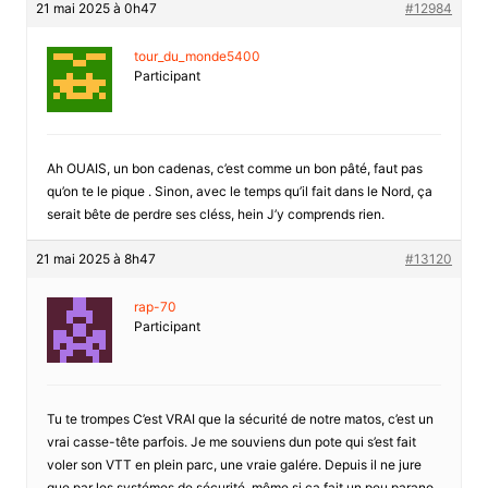
21 mai 2025 à 0h47
#12984
tour_du_monde5400
Participant
Ah OUAIS, un bon cadenas, c’est comme un bon pâté, faut pas
qu’on te le pique . Sinon, avec le temps qu’il fait dans le Nord, ça
serait bête de perdre ses cléss, hein J’y comprends rien.
21 mai 2025 à 8h47
#13120
rap-70
Participant
Tu te trompes C’est VRAI que la sécurité de notre matos, c’est un
vrai casse-tête parfois. Je me souviens dun pote qui s’est fait
voler son VTT en plein parc, une vraie galére. Depuis il ne jure
que par les systémes de sécurité, même si ça fait un peu parano.