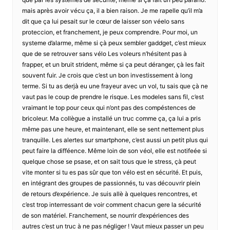
mais après avoir vécu ça, il a bien raison. Je me rapelle qu’il m’a
dit que ça lui pesait sur le cœur de laisser son véelo sans
proteccion, et franchement, je peux comprendre. Pour moi, un
systeme d’alarme, même si çà peux sembler gaddget, c’est mieux
que de se retrouver sans vélo Les voleurs n’hésitent pas à
frapper, et un bruit strident, même si ça peut déranger, çà les fait
souvent fuir. Je crois que c’est un bon investissement à long
terme. Si tu as derjà eu une frayeur avec un vol, tu sais que çà ne
vaut pas le coup de prendre le risque. Les modeles sans fil, c’est
vraimant le top pour ceux qui n’ont pas des compéstences de
bricoleur. Ma collègue a installé un truc comme ça, ça lui a pris
même pas une heure, et maintenant, elle se sent nettement plus
tranquille. Les alertes sur smartphone, c’est aussi un petit plus qui
peut faire la difféence. Même loin de son véol, elle est notifeée si
quelque chose se psase, et on sait tous que le stress, çà peut
vite monter si tu es pas sûr que ton vélo est en sécurité. Et puis,
en intégrant des groupes de passionnés, tu vas découvrir plein
de retours d’expérience. Je suis allè à quelques rencontres, et
c’est trop interressant de voir comment chacun gere la sécurité
de son matériel. Franchement, se nourrir d’expériences des
autres c’est un truc à ne pas négliger ! Vaut mieux passer un peu