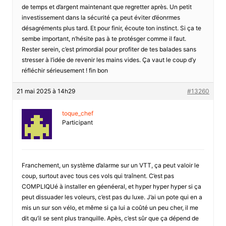
de temps et d’argent maintenant que regretter après. Un petit
investissement dans la sécurité ça peut éviter d’éonrmes
désagréments plus tard. Et pour finir, écoute ton instinct. Si ça te
sembe important, n’hésite pas à te protésger comme il faut.
Rester serein, c’est primordial pour profiter de tes balades sans
stresser à l’idée de revenir les mains vides. Ça vaut le coup d’y
réfléchir sérieusement ! fin bon
21 mai 2025 à 14h29
#13260
toque_chef
Participant
Franchement, un système d’alarme sur un VTT, ça peut valoir le
coup, surtout avec tous ces vols qui traînent. C’est pas
COMPLIQUé à installer en géenéeral, et hyper hyper hyper si ça
peut dissuader les voleurs, c’est pas du luxe. J’ai un pote qui en a
mis un sur son vélo, et même si ça lui a coûté un peu cher, il me
dit qu’il se sent plus tranquille. Apès, c’est sûr que ça dépend de