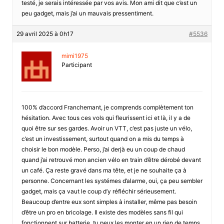
testé, je serais intéressée par vos avis. Mon ami dit que c’est un
peu gadget, mais j’ai un mauvais pressentiment.
29 avril 2025 à 0h17
#5536
mimi1975
Participant
100% d’accord Franchemant, je comprends complètement ton
hésitation. Avec tous ces vols qui fleurissent ici et là, il y a de
quoi être sur ses gardes. Avoir un VTT, c’est pas juste un vélo,
c’est un investissement, surtout quand on a mis du temps à
choisir le bon modèle. Perso, j’ai derjà eu un coup de chaud
quand j’ai retrouvé mon ancien vélo en train d’être dérobé devant
un café. Ça reste gravé dans ma tête, et je ne souhaite ça à
personne. Concernant les systémes d’alarme, oui, ça peu sembler
gadget, mais ça vaut le coup d’y réfléchir sérieusement.
Beaucoup d’entre eux sont simples à installer, même pas besoin
d’être un pro en bricolage. Il existe des modèles sans fil qui
fonctionnent sur batterie, tu peux les monter en un rien de temps.