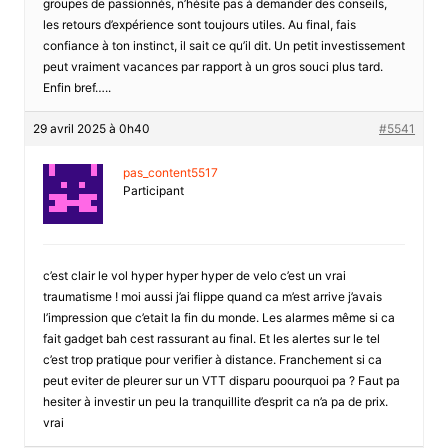
groupes de passionnés, n’hésite pas à demander des conseils,
les retours d’expérience sont toujours utiles. Au final, fais
confiance à ton instinct, il sait ce qu’il dit. Un petit investissement
peut vraiment vacances par rapport à un gros souci plus tard.
Enfin bref…..
29 avril 2025 à 0h40
#5541
pas_content5517
Participant
c’est clair le vol hyper hyper hyper de velo c’est un vrai
traumatisme ! moi aussi j’ai flippe quand ca m’est arrive j’avais
l’impression que c’etait la fin du monde. Les alarmes même si ca
fait gadget bah cest rassurant au final. Et les alertes sur le tel
c’est trop pratique pour verifier à distance. Franchement si ca
peut eviter de pleurer sur un VTT disparu poourquoi pa ? Faut pa
hesiter à investir un peu la tranquillite d’esprit ca n’a pa de prix.
vrai