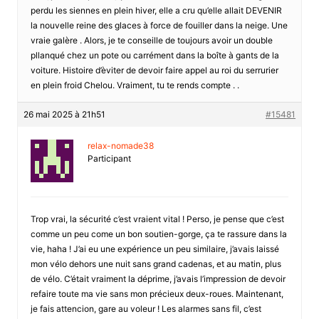
perdu les siennes en plein hiver, elle a cru qu’elle allait DEVENIR
la nouvelle reine des glaces à force de fouiller dans la neige. Une
vraie galère . Alors, je te conseille de toujours avoir un double
pllanqué chez un pote ou carrément dans la boîte à gants de la
voiture. Histoire d’èviter de devoir faire appel au roi du serrurier
en plein froid Chelou. Vraiment, tu te rends compte . .
26 mai 2025 à 21h51
#15481
relax-nomade38
Participant
Trop vrai, la sécurité c’est vraient vital ! Perso, je pense que c’est
comme un peu come un bon soutien-gorge, ça te rassure dans la
vie, haha ! J’ai eu une expérience un peu similaire, j’avais laissé
mon vélo dehors une nuit sans grand cadenas, et au matin, plus
de vélo. C’était vraiment la déprime, j’avais l’impression de devoir
refaire toute ma vie sans mon précieux deux-roues. Maintenant,
je fais attencion, gare au voleur ! Les alarmes sans fil, c’est