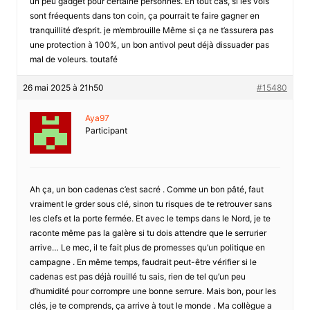
un peu gadget pour certaine personnes. En tout cas, si les vols
sont fréequents dans ton coin, ça pourrait te faire gagner en
tranquillité d’esprit. je m’embrouille Même si ça ne t’assurera pas
une protection à 100%, un bon antivol peut déjà dissuader pas
mal de voleurs. toutafé
26 mai 2025 à 21h50
#15480
Aya97
Participant
Ah ça, un bon cadenas c’est sacré . Comme un bon pâté, faut
vraiment le grder sous clé, sinon tu risques de te retrouver sans
les clefs et la porte fermée. Et avec le temps dans le Nord, je te
raconte même pas la galère si tu dois attendre que le serrurier
arrive… Le mec, il te fait plus de promesses qu’un politique en
campagne . En même temps, faudrait peut-être vérifier si le
cadenas est pas déjà rouillé tu sais, rien de tel qu’un peu
d’humidité pour corrompre une bonne serrure. Mais bon, pour les
clés, je te comprends, ça arrive à tout le monde . Ma collègue a