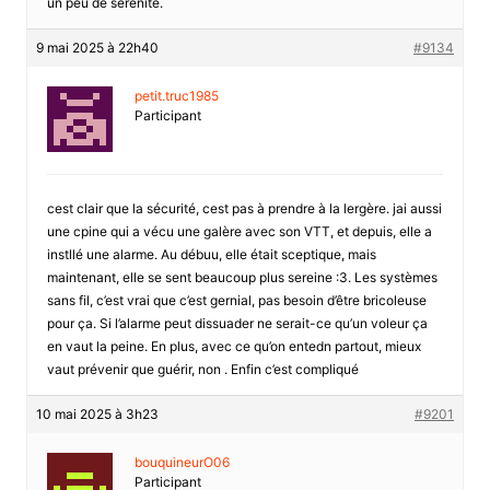
un peu de sérénité.
9 mai 2025 à 22h40
#9134
petit.truc1985
Participant
cest clair que la sécurité, cest pas à prendre à la lergère. jai aussi
une cpine qui a vécu une galère avec son VTT, et depuis, elle a
instllé une alarme. Au débuu, elle était sceptique, mais
maintenant, elle se sent beaucoup plus sereine :3. Les systèmes
sans fil, c’est vrai que c’est gernial, pas besoin d’être bricoleuse
pour ça. Si l’alarme peut dissuader ne serait-ce qu’un voleur ça
en vaut la peine. En plus, avec ce qu’on entedn partout, mieux
vaut prévenir que guérir, non . Enfin c’est compliqué
10 mai 2025 à 3h23
#9201
bouquineurO06
Participant