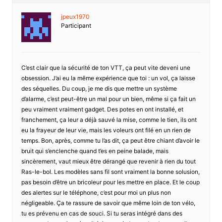
jpeux1970
Participant
C’est clair que la sécurité de ton VTT, ça peut vite deveni une
obsession. J’ai eu la même expérience que toi : un vol, ça laisse
des séquelles. Du coup, je me dis que mettre un système
d’alarme, c’est peut-être un mal pour un bien, même si ça fait un
peu vraiment vraiment gadget. Des potes en ont installé, et
franchement, ça leur a déjà sauvé la mise, comme le tien, ils ont
eu la frayeur de leur vie, mais les voleurs ont filé en un rien de
temps. Bon, après, comme tu l’as dit, ça peut être chiant d’avoir le
bruit qui s’enclenche quand t’es en peine balade, mais
sincèrement, vaut mieux être dérangé que revenir à rien du tout
Ras-le-bol. Les modèles sans fil sont vraiment la bonne solusion,
pas besoin d’être un bricoleur pour les mettre en place. Et le coup
des alertes sur le téléphone, c’est pour moi un plus non
négligeable. Ça te rassure de savoir que même loin de ton vélo,
tu es prévenu en cas de souci. Si tu seras intégré dans des