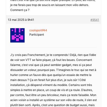
je me ferais pas trop de soucis en laissant mon vélo dehors.
Comment ça ?
13 mai 2025 à 9h41
#9541
coolsportif44
Participant
J’y crois pas Franchement, je te comprends ! Déjà, rien que l’idée
de voir son VTT se faire piquer, çà fout les boues. Concernant
l’alarme, c’est vrai que çà peut sembler gadget, mes si ça peut
dissuader un voleur, pourquoi pas. T’imagines le truc qui se met à
hurler comme un fauve dès que quelqu’un essaie de mettre la
main dessus ? Ça en ferait fuir plus d’un, je suis sûr ! Côté
installation, çà déspend vriment du modèle. Certains sont très
simples à mettre en place, un coup de vis et ça roule. D’autres,
par contre, faut être un peu bricoleur, mais ça reste faisable. Mon
acien voisin a installé un système sur son vélo de route, il s’en est
plutôt bien sorti. Après, c’est une question de budget aussi, mais