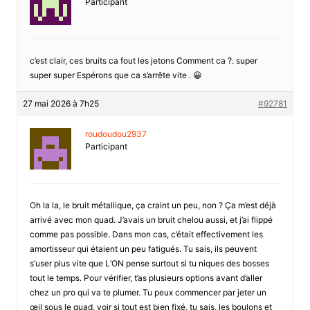
Participant
c’est clair, ces bruits ca fout les jetons Comment ca ?. super
super super Espérons que ca s’arrête vite . 😀
27 mai 2026 à 7h25
#92781
roudoudou2937
Participant
Oh la la, le bruit métallique, ça craint un peu, non ? Ça m’est déjà
arrivé avec mon quad. J’avais un bruit chelou aussi, et j’ai flippé
comme pas possible. Dans mon cas, c’était effectivement les
amortisseur qui étaient un peu fatigués. Tu sais, ils peuvent
s’user plus vite que L’ON pense surtout si tu niques des bosses
tout le temps. Pour vérifier, t’as plusieurs options avant d’aller
chez un pro qui va te plumer. Tu peux commencer par jeter un
œil sous le quad, voir si tout est bien fixé, tu sais, les boulons et