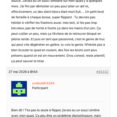
soucis. J’avais eu un souci similaire sur mon quad y a quelques
mois. J’ai fini par démoster un peu pour jeter un œil et,
effectivement, un des silent blocs était mort Euh…. Un petit bruit
de ferraille à chaque bosse, super flippant . Tu devrais pas
hésiter à vérifier les fixations aussi. mes bon, si t’es pas trop
bricoleur, pas de honte à foutre ça dans les mains d’un pro. Ça
peut coûter un peu, mais ça t’évitera de te retrouver bloqué en
pleine rando. Et puis en tant que passionné, c’est le genre de truc
qui peut vite dégénérer en galère, tu vois le genre. N’hésite pas à
bien écouter le quad en roulant, des fois les bruits sont plus
présens quand on est en mouvement. Gros conesil, reste attentif,
ça peut sauver la mise .
27 mai 2026 à 8h54
#93332
zorblub914249
Participant
Bien dit ! T’es pas la seule à flipper, j’avais eu un souci similire
avec mon quad. Ça peu être un problème d’amortisseurs, mais