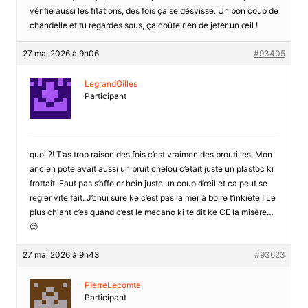
vérifie aussi les fitations, des fois ça se désvisse. Un bon coup de
chandelle et tu regardes sous, ça coûte rien de jeter un œil !
27 mai 2026 à 9h06
#93405
LegrandGilles
Participant
quoi ?! T’as trop raison des fois c’est vraimen des broutilles. Mon
ancien pote avait aussi un bruit chelou c’etait juste un plastoc ki
frottait. Faut pas s’affoler hein juste un coup d’œil et ca peut se
regler vite fait. J’chui sure ke c’est pas la mer à boire t’inkiète ! Le
plus chiant c’es quand c’est le mecano ki te dit ke CE la misère…
😉
27 mai 2026 à 9h43
#93623
PierreLecomte
Participant