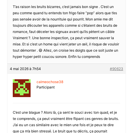
T’as raison les bruits bizarres, c’est jamais bon signe . C’est un
peu comme quand tu entends ton frigo faire “pop” alors que t’es
pas sensée avoir de la nourrituie qui pourrit. Mon amie me dit
toujours d’écouter les appareils comme si c’étaient des bruits de
romance, faut déceler les signuax avant qu’ils pètent un câble
Vraiment ?. Une bonne inspection, ça peut vraiment sauver la
mise. Et si c’est un home qui vient jeter un œil, il risque de vouloir
tout démonter . 😄 Allez, on croise les doigts que ce soit juste un
hyper hyper petit coucou sonore. Enfin tu comprends
4 mai 2026 à 7h54
#90623
calmeochose38
Participant
C’est une blague ? Alors là, ça sent le souci avec ton quad, et je
te comprends, ça peut vraiment être flipant ces genres de bruits.
J’ai eu un cas similaire avec le mien une fois et je peux te dire
que ça m’a bien stressé. Le bruit que tu décris, ça pourrait