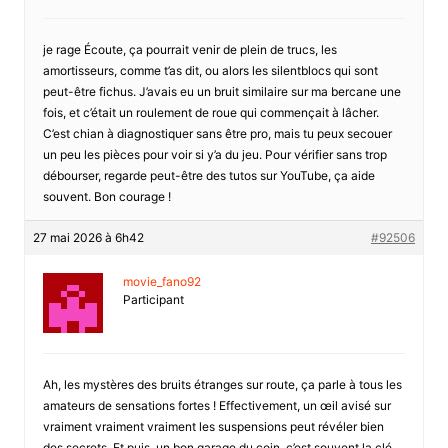
je rage Écoute, ça pourrait venir de plein de trucs, les
amortisseurs, comme t’as dit, ou alors les silentblocs qui sont
peut-être fichus. J’avais eu un bruit similaire sur ma bercane une
fois, et c’était un roulement de roue qui commençait à lâcher.
C’est chian à diagnostiquer sans être pro, mais tu peux secouer
un peu les pièces pour voir si y’a du jeu. Pour vérifier sans trop
débourser, regarde peut-être des tutos sur YouTube, ça aide
souvent. Bon courage !
27 mai 2026 à 6h42
#92506
movie_fano92
Participant
Ah, les mystères des bruits étranges sur route, ça parle à tous les
amateurs de sensations fortes ! Effectivement, un œil avisé sur
vraiment vraiment vraiment les suspensions peut révéler bien
des secrets. Et puis, un bon garage du coin, c’est souvent la clé