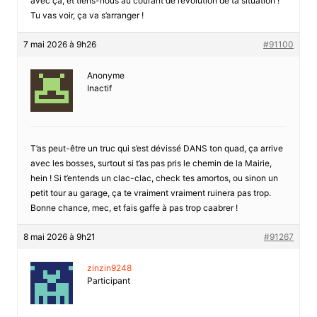
avec ça, et tiens-nous au courant de l’évolution de ta situation !
Tu vas voir, ça va s’arranger !
7 mai 2026 à 9h26
#91100
Anonyme
Inactif
T’as peut-être un truc qui s’est dévissé DANS ton quad, ça arrive
avec les bosses, surtout si t’as pas pris le chemin de la Mairie,
hein ! Si t’entends un clac-clac, check tes amortos, ou sinon un
petit tour au garage, ça te vraiment vraiment ruinera pas trop.
Bonne chance, mec, et fais gaffe à pas trop caabrer !
8 mai 2026 à 9h21
#91267
zinzin9248
Participant