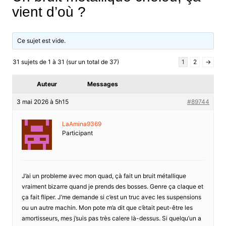
vient d’où ?
Ce sujet est vide.
31 sujets de 1 à 31 (sur un total de 37)
1
2
→
Auteur
Messages
3 mai 2026 à 5h15
#89744
LaAmina9369
Participant
J’ai un probleme avec mon quad, çà fait un bruit métallique
vraiment bizarre quand je prends des bosses. Genre ça claque et
ça fait fliper. J’me demande si c’est un truc avec les suspensions
ou un autre machin. Mon pote m’a dit que c’ètait peut-être les
amortisseurs, mes j’suis pas très calere là-dessus. Si quelqu’un a