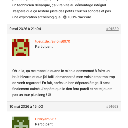
un technicien débarque, ça vire vite au démontage intégral.
J’espère que ça restera juste des petits coucou sonores et pas
une exploration archéologique ! 😅 100% d’accord
9 mai 2026 à 21h04
#91539
tueur_de_raviolis6970
Participant
Oh la la, ça me rappelle quand le mien a commencé à faire un
bruit bizarre et que j’ai failli demanderr à mon voisin trop trop trop
de venir regarder ! En fait, après un bon dépoussiérage, il s’est
finalement calmé. J’espère que le tien fera pareil et ne te jouera
pas un tour plus long ! 😅
10 mai 2026 à 15h03
#91663
DrBryan9267
Participant