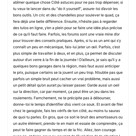
abîmer quelque chose Côté astuces pour ne pas trop dépenser, si
tu veux te lancer dans du “do it yourself”, assure-toi d’avoir les
bons outils. Un cric et des chandelles pour soulever le quad, ça
fera déjà une belle différence. Ensuite, n’hésite pas à regarder
des tutos en ligne, y’en a plein pour se faire une idée plus précise
de ce qu’il faut faire. Parfois, les forums sont une vraie mine d’or
pour trouver des conseils pratiques. Après, si tu as un ami qui s’y
connaît un peu en mécanique, fais-lui jeter un œil. Parfois, c’est
plus simple de travailler à deux, et en plus, ça permet de discuter
autour d’un verre à la fin de la journée ! D’ailleurs, je sais qu’il y a
quelques bons garages dans la région, mais faut aussi anticiper
le prix, puisque certains se la jouent un peu trop. N’oublie pas que
parfois un simple bruit peut cacher un vrai problème, mais aussi
un petit détail qu’on aurait pu laisser passer. Garde aussi un oeil
sur la direction, car par moment, ça peut être un jeu dans les
roulements. Farnchement, ne te précipite pas à débourser,
donne-toi le temps d’identifier d’où vient ce souk. Et avant de filer
chez le garagiste, fais tes vérifs de ton côté, au moins tu sauras
de quoi tu parles. En gros, que ce soit le bruit des amortisseurs ou
un autre élément, prends-le en main et essaie de comprendre, ça
peut te faire gagner du temps et de la fric. Allez, bon courage