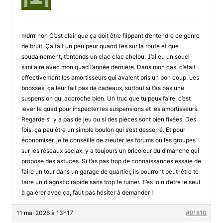
mdrrr non C’est clair que ça doit être flippant d’entendre ce genre
de bruit. Ça fait un peu peur quand t’es sur la route et que
soudainement, t’entends un clac clac chelou. J’ai eu un souci
similaire avec mon quad l’année dernière. Dans mon cas, c’etait
effectivement les amortisseurs qui avaient pris un bon coup. Les
boosses, ça leur fait pas de cadeaux, surtout si t’as pas une
suspension qui accroche bien. Un truc que tu peux faire, c’est
lever le quad pour inspecter les suspensions et les amortisseurs.
Regarde s’i y a pas de jeu ou si des pièces sont bien fixées. Des
fois, ça peu être un simple boulon qui s’est desserré. Et pour
économiser, je te conseille de zieuter les forums ou les groupes
sur les réseaux sociax, y a toujours un bricoleur du dimanche qui
propose des astuces. Si t’as pas trop de connaissances essaie de
faire un tour dans un garage de quartier, ils pourront peut-être te
faire un diagnstic rapide sans trop te ruiner. T’es loin d’être le seul
à galérer avec ça, faut pas hésiter à demander !
11 mai 2026 à 13h17
#91810