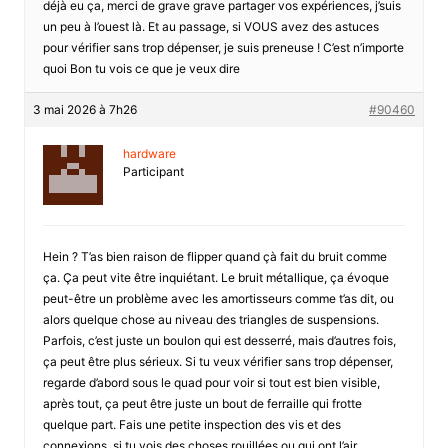
déjà eu ça, merci de grave grave partager vos expériences, j’suis
un peu à l’ouest là. Et au passage, si VOUS avez des astuces
pour vérifier sans trop dépenser, je suis preneuse ! C’est n’importe
quoi Bon tu vois ce que je veux dire
3 mai 2026 à 7h26
#90460
hardware
Participant
Hein ? T’as bien raison de flipper quand çà fait du bruit comme
ça. Ça peut vite être inquiétant. Le bruit métallique, ça évoque
peut-être un problème avec les amortisseurs comme t’as dit, ou
alors quelque chose au niveau des triangles de suspensions.
Parfois, c’est juste un boulon qui est desserré, mais d’autres fois,
ça peut être plus sérieux. Si tu veux vérifier sans trop dépenser,
regarde d’abord sous le quad pour voir si tout est bien visible,
après tout, ça peut être juste un bout de ferraille qui frotte
quelque part. Fais une petite inspection des vis et des
connexions, si tu vois des choses rouillées ou qui ont l’air