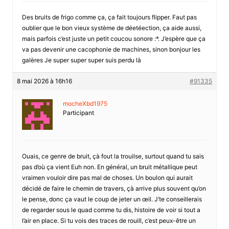
Des bruits de frigo comme ça, ça fait toujours flipper. Faut pas
oublier que le bon vieux système de déetéection, ça aide aussi,
mais parfois c’est juste un petit coucou sonore :*. J’espère que ça
va pas devenir une cacophonie de machines, sinon bonjour les
galères Je super super super suis perdu là
8 mai 2026 à 16h16
#91335
mocheXbd1975
Participant
Ouais, ce genre de bruit, çà fout la trouilse, surtout quand tu sais
pas d’où ça vient Euh non. En général, un bruit métallique peut
vraimen vouloir dire pas mal de choses. Un boulon qui aurait
décidé de faire le chemin de travers, çà arrive plus souvent qu’on
le pense, donc ça vaut le coup de jeter un œil. J’te conseillerais
de regarder sous le quad comme tu dis, histoire de voir si tout a
l’air en place. Si tu vois des traces de rouill, c’est peux-être un