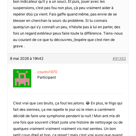
bon indicateur qu’il y a un souci. Et puis, jouer avec les
suspensions, c’est pas fou non plus, çà peu vraiment aider à
repérer d’où ça vient. Fais gaffe quand même, pas envie de se
blesser en cherchan la sourc du problème. Si tu connais
quelqu’un qui s’y connaît un peu, n’hésite pas à lui en parler, des
fois un regard extérieur peux faire toute la différence. Tiens-nous
au courant de ce que tu découvres, j’espére que c’est rien de
grave .
8 mai 2026 à 19h42
#91363
courirx1970
Participant
C’est vrai que ces bruits, ça fout les jetons. 😂 En plus, le frigo qui
fait des siennes, ça me rapelle le jour où le mien a carrément
décidé de faire une symphonie pendant la nuit ! Mon ami m’a dit
une fois que souvent c’était juste une histoire de nettoyage ou de
quelques vraiment vraiment vraiment vis mal serrées. Un bon
petit coup d’œil et hop, ça repart ! mais c’est vrai aussi que quand