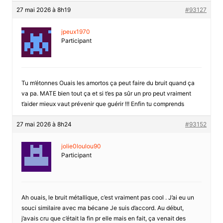
27 mai 2026 à 8h19
#93127
jpeux1970
Participant
Tu m’étonnes Ouais les amortos ça peut faire du bruit quand ça
va pa. MATE bien tout ça et si t’es pa sûr un pro peut vraiment
t’aider mieux vaut prévenir que guérir !!! Enfin tu comprends
27 mai 2026 à 8h24
#93152
jolie0loulou90
Participant
Ah ouais, le bruit métallique, c’est vraiment pas cool . J’ai eu un
souci similaire avec ma bécane Je suis d’accord. Au début,
j’avais cru que c’était la fin pr elle mais en fait, ça venait des