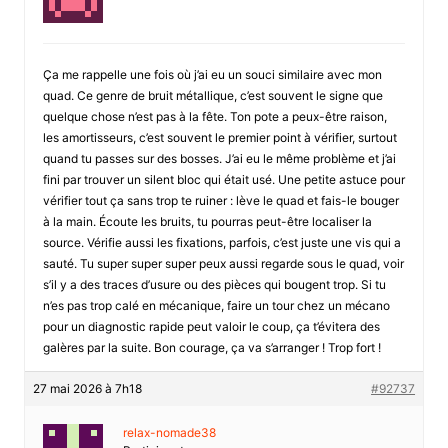
Ça me rappelle une fois où j’ai eu un souci similaire avec mon
quad. Ce genre de bruit métallique, c’est souvent le signe que
quelque chose n’est pas à la fête. Ton pote a peux-être raison,
les amortisseurs, c’est souvent le premier point à vérifier, surtout
quand tu passes sur des bosses. J’ai eu le même problème et j’ai
fini par trouver un silent bloc qui était usé. Une petite astuce pour
vérifier tout ça sans trop te ruiner : lève le quad et fais-le bouger
à la main. Écoute les bruits, tu pourras peut-être localiser la
source. Vérifie aussi les fixations, parfois, c’est juste une vis qui a
sauté. Tu super super super peux aussi regarde sous le quad, voir
s’il y a des traces d’usure ou des pièces qui bougent trop. Si tu
n’es pas trop calé en mécanique, faire un tour chez un mécano
pour un diagnostic rapide peut valoir le coup, ça t’évitera des
galères par la suite. Bon courage, ça va s’arranger ! Trop fort !
27 mai 2026 à 7h18
#92737
relax-nomade38