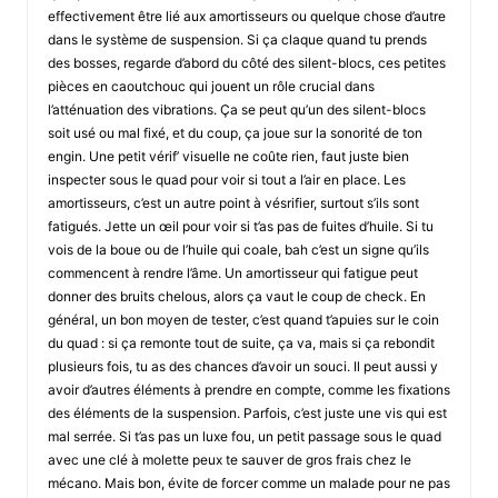
effectivement être lié aux amortisseurs ou quelque chose d’autre
dans le système de suspension. Si ça claque quand tu prends
des bosses, regarde d’abord du côté des silent-blocs, ces petites
pièces en caoutchouc qui jouent un rôle crucial dans
l’atténuation des vibrations. Ça se peut qu’un des silent-blocs
soit usé ou mal fixé, et du coup, ça joue sur la sonorité de ton
engin. Une petit vérif’ visuelle ne coûte rien, faut juste bien
inspecter sous le quad pour voir si tout a l’air en place. Les
amortisseurs, c’est un autre point à vésrifier, surtout s’ils sont
fatigués. Jette un œil pour voir si t’as pas de fuites d’huile. Si tu
vois de la boue ou de l’huile qui coale, bah c’est un signe qu’ils
commencent à rendre l’âme. Un amortisseur qui fatigue peut
donner des bruits chelous, alors ça vaut le coup de check. En
général, un bon moyen de tester, c’est quand t’apuies sur le coin
du quad : si ça remonte tout de suite, ça va, mais si ça rebondit
plusieurs fois, tu as des chances d’avoir un souci. Il peut aussi y
avoir d’autres éléments à prendre en compte, comme les fixations
des éléments de la suspension. Parfois, c’est juste une vis qui est
mal serrée. Si t’as pas un luxe fou, un petit passage sous le quad
avec une clé à molette peux te sauver de gros frais chez le
mécano. Mais bon, évite de forcer comme un malade pour ne pas