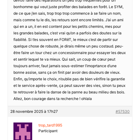
devotr faire des réparations un peu trop fréquentes pour un
bonhomme qui veut juste profiter des balades en forêt. Le SYM,
de ce que j’en sais, trop trop trop commence à se faire un nom,
mais comme tu le dis, les retours sont encore limités. J’ai un ami
qui en a un, il en est content pour les petits chemins, mes pour
les grandes balades, c’est vrai qu’on a parfois des doutes sur la
fiabilité. Si t’es souvent en FORêT, le mieux c’est de partir sur
quelque chose de robuste, je dirais même un peu costaud. peu-
être faire un tour chez un concessionnaire pour essayer les deux
et sentir lequel te va mieux. Qui sait, un coup de cœur peut
toujours arriver, faut jamais sous-estimer l’imoprtance d’une
bonne assise, sans ça on finit par avoir des douleurs de vieux.
Enfin, qu’importe le choix, n’oublie pas de bien vérifire la garantie
et le service après-vente, ça peut sauver des vies, sinon tu peux
te retrouver à faire la danse de la panne au beau milieu des bois.
Allez, bon courage dans ta recherche ! ohlala
28 novembre 2025 à 17h27
#57530
trop_tard1995
Participant