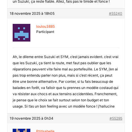
un Suzuki, ça reste fiable. Allez, fais pas le timide et fonce !
18 novembre 2025 à 18h05
#55240
loulou3885
Participant
Ah, le dileme entre Suzuki et SYM, c’est jamais evident. c’est vrai
que les Suzuki, ça tient la route, met faut pas oublier que les
réparations peuvent vite faire mal au portefeuille. Le SYM, j’en ai
pas trop entendu parler non plus, mais si c’est récent, ça peut
être une bonne allternative. Par conter, si tu fais beaucoup de
balades en forêt, va falloir que tu prennes un modéle costaud qui
va résister aux chocs et aux terrains accidentées. Franchement,
je pense que le choix se fait surtout selon ton budget et ton
usage. Si t’as un bon feeling avec un modèle fonce ! j’hallucine
19 novembre 2025 à 0h34
#55295
PtitIsabelle