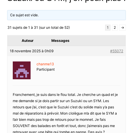
Ce sujet est vide.
31 sujets de 1 à 31 (sur un total de 52)
1
2
→
Auteur
Messages
18 novembre 2025 à 0h09
#55072
chanme13
Participant
Franchement, je suis dans le flou total. Je cherche un quad et je
me demande si je dois partir sur un Suzuki ou un SYM. Les
retours que j’ai, c’est que le Suzuki c’est du solide mais y’a pas
mal de réparations à prévoir. Mon clolègue m’a dit que le SYM a
l’air bien mais pas trop de retours pour le momnet. Je fais
SOUVENT des balades en forêt et tout, donc j’aimerais pas me
retrouver avec une bête qui tombe en panne. Des avis ?