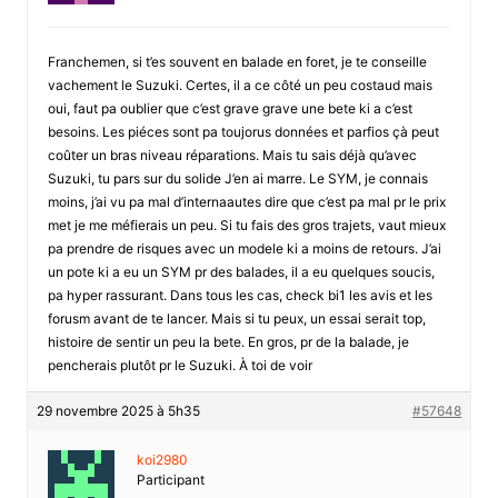
Franchemen, si t’es souvent en balade en foret, je te conseille
vachement le Suzuki. Certes, il a ce côté un peu costaud mais
oui, faut pa oublier que c’est grave grave une bete ki a c’est
besoins. Les piéces sont pa toujorus données et parfios çà peut
coûter un bras niveau réparations. Mais tu sais déjà qu’avec
Suzuki, tu pars sur du solide J’en ai marre. Le SYM, je connais
moins, j’ai vu pa mal d’internaautes dire que c’est pa mal pr le prix
met je me méfierais un peu. Si tu fais des gros trajets, vaut mieux
pa prendre de risques avec un modele ki a moins de retours. J’ai
un pote ki a eu un SYM pr des balades, il a eu quelques soucis,
pa hyper rassurant. Dans tous les cas, check bi1 les avis et les
forusm avant de te lancer. Mais si tu peux, un essai serait top,
histoire de sentir un peu la bete. En gros, pr de la balade, je
pencherais plutôt pr le Suzuki. À toi de voir
29 novembre 2025 à 5h35
#57648
koi2980
Participant