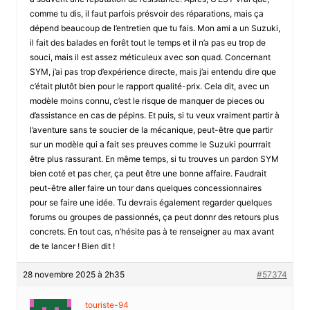
comme tu dis, il faut parfois présvoir des réparations, mais ça
dépend beaucoup de l’entretien que tu fais. Mon ami a un Suzuki,
il fait des balades en forêt tout le temps et il n’a pas eu trop de
souci, mais il est assez méticuleux avec son quad. Concernant
SYM, j’ai pas trop d’expérience directe, mais j’ai entendu dire que
c’était plutôt bien pour le rapport qualité-prix. Cela dit, avec un
modèle moins connu, c’est le risque de manquer de pieces ou
d’assistance en cas de pépins. Et puis, si tu veux vraiment partir à
l’aventure sans te soucier de la mécanique, peut-être que partir
sur un modèle qui a fait ses preuves comme le Suzuki pourrrait
être plus rassurant. En même temps, si tu trouves un pardon SYM
bien coté et pas cher, ça peut être une bonne affaire. Faudrait
peut-être aller faire un tour dans quelques concessionnaires
pour se faire une idée. Tu devrais également regarder quelques
forums ou groupes de passionnés, ça peut donnr des retours plus
concrets. En tout cas, n’hésite pas à te renseigner au max avant
de te lancer ! Bien dit !
28 novembre 2025 à 2h35
#57374
touriste-94