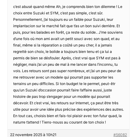
c’est abusé quand même Ah, je comprends bien ton dilemme ! Le
choix entre Suzuki et SYM, c’est pas simple, c’est sûr.
Personnellement, j’ai toujours eu un faible pour Suzuki, leur
implantacion sur le marché fait que t’as un bon suivi derriére. Et
puis, pour les balades en forêt, ça reste du solide.. J’me souviens
d’une fois où mon ami avait un petit souci avec son quad, et au
final, même si la réparation a coûté un peu cher, il a jamais
regrettè son choix, le bolide a toujours bien tenu et ça lui a
permis de bien se désfouler. Après, c’est vrai que SYM est pas à
négliger, mais j’ai un peu de mal à me lancer dans l’inconnu, tu
vois. Les retours sont pas super nombreux, et j’ai un peu peur de
me retrouver avec un modele qui pourrait pas supporter les
terrains un peu difficiles. Si ton budget te le permet, peut-êtr
quu’un Suzuki d’occasion pourrait faire l’affaire aussi, juste
histoire de pas trop s’engager pour un modèle qui pourrait
décevoir. Et c’est vrai, les retours sur Internet, ça peut être très
utile pour avoir une idée plus précise des expériences des autres.
En tout cas, choisis bien et fais-toi plaisir avec ton futur quad, la
naturre t’attend ! Tiens-nouss au courant de ton choix !
22 novembre 2025 à 10h21
#56082