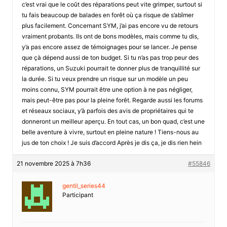
c’est vrai que le coût des réparations peut vite grimper, surtout si
tu fais beaucoup de balades en forêt où ça risque de s’abîmer
plus facilement. Concernant SYM, j’ai pas encore vu de retours
vraiment probants. Ils ont de bons modèles, mais comme tu dis,
y’a pas encore assez de témoignages pour se lancer. Je pense
que çà dépend aussi de ton budget. Si tu n’as pas trop peur des
réparations, un Suzuki pourrait te donner plus de tranquillité sur
la durée. Si tu veux prendre un risque sur un modèle un peu
moins connu, SYM pourrait être une option à ne pas négliger,
mais peut-être pas pour la pleine forêt. Regarde aussi les forums
et réseaux sociaux, y’à parfois des avis de propriétaires qui te
donneront un meilleur aperçu. En tout cas, un bon quad, c’est une
belle aventure à vivre, surtout en pleine nature ! Tiens-nous au
jus de ton choix ! Je suis d’accord Après je dis ça, je dis rien hein
21 novembre 2025 à 7h36
#55846
gentil_series44
Participant