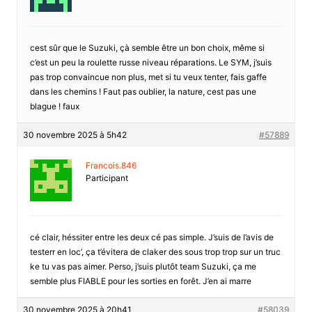
cest sûr que le Suzuki, çà semble être un bon choix, même si
c’est un peu la roulette russe niveau réparations. Le SYM, j’suis
pas trop convaincue non plus, met si tu veux tenter, fais gaffe
dans les chemins ! Faut pas oublier, la nature, cest pas une
blague ! faux
30 novembre 2025 à 5h42
#57889
Francois.846
Participant
cé clair, héssiter entre les deux cé pas simple. J’suis de l’avis de
testerr en loc’, ça t’évitera de claker des sous trop trop sur un truc
ke tu vas pas aimer. Perso, j’suis plutôt team Suzuki, ça me
semble plus FIABLE pour les sorties en forêt. J’en ai marre
30 novembre 2025 à 20h41
#58039