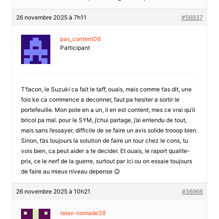
26 novembre 2025 à 7h11
#56937
pas_content06
Participant
T’facon, le Suzuki ca fait le taff, ouais, mais comme t’as dit, une
fois ke ca commence a deconner, faut pa hesiter a sortir le
portefeuille. Mon pote en a un, il en est content, mes ce vrai qu’il
bricol pa mal. pour le SYM, j’chui partage, j’ai entendu de tout,
mais sans l’essayer, difficile de se faire un avis solide trooop bien.
Sinon, t’as toujours la solution de faire un tour chez le cons, tu
vois bien, ca peut aider a te decider. Et ouais, le raport qualite-
prix, ce le nerf de la guerre, surtout par ici ou on essaie toujours
de faire au mieux niveau depense 😉
26 novembre 2025 à 10h21
#56966
relax-nomade38