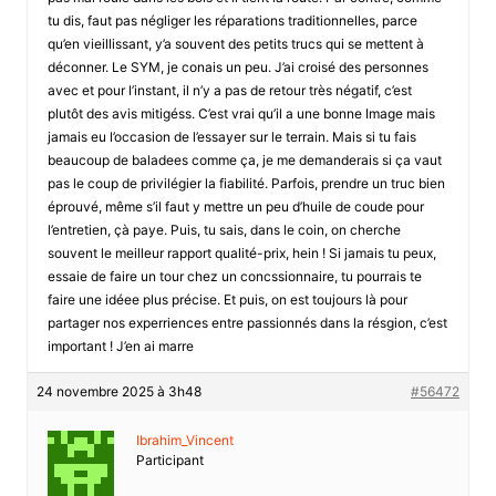
tu dis, faut pas négliger les réparations traditionnelles, parce
qu’en vieillissant, y’a souvent des petits trucs qui se mettent à
déconner. Le SYM, je conais un peu. J’ai croisé des personnes
avec et pour l’instant, il n’y a pas de retour très négatif, c’est
plutôt des avis mitigéss. C’est vrai qu’il a une bonne Image mais
jamais eu l’occasion de l’essayer sur le terrain. Mais si tu fais
beaucoup de baladees comme ça, je me demanderais si ça vaut
pas le coup de privilégier la fiabilité. Parfois, prendre un truc bien
éprouvé, même s’il faut y mettre un peu d’huile de coude pour
l’entretien, çà paye. Puis, tu sais, dans le coin, on cherche
souvent le meilleur rapport qualité-prix, hein ! Si jamais tu peux,
essaie de faire un tour chez un concssionnaire, tu pourrais te
faire une idéee plus précise. Et puis, on est toujours là pour
partager nos experriences entre passionnés dans la résgion, c’est
important ! J’en ai marre
24 novembre 2025 à 3h48
#56472
Ibrahim_Vincent
Participant