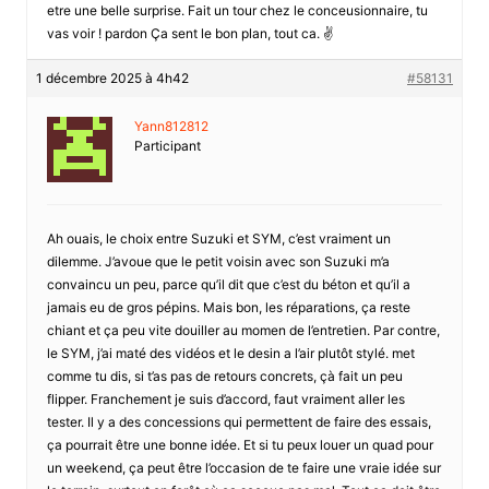
etre une belle surprise. Fait un tour chez le conceusionnaire, tu
vas voir ! pardon Ça sent le bon plan, tout ca. ✌️
1 décembre 2025 à 4h42
#58131
Yann812812
Participant
Ah ouais, le choix entre Suzuki et SYM, c’est vraiment un
dilemme. J’avoue que le petit voisin avec son Suzuki m’a
convaincu un peu, parce qu’il dit que c’est du béton et qu’il a
jamais eu de gros pépins. Mais bon, les réparations, ça reste
chiant et ça peu vite douiller au momen de l’entretien. Par contre,
le SYM, j’ai maté des vidéos et le desin a l’air plutôt stylé. met
comme tu dis, si t’as pas de retours concrets, çà fait un peu
flipper. Franchement je suis d’accord, faut vraiment aller les
tester. Il y a des concessions qui permettent de faire des essais,
ça pourrait être une bonne idée. Et si tu peux louer un quad pour
un weekend, ça peut être l’occasion de te faire une vraie idée sur