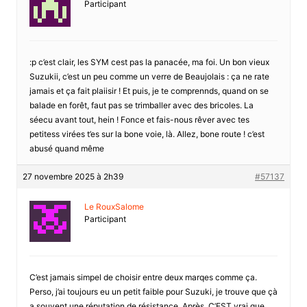
Participant
:p c’est clair, les SYM cest pas la panacée, ma foi. Un bon vieux
Suzukii, c’est un peu comme un verre de Beaujolais : ça ne rate
jamais et ça fait plaiisir ! Et puis, je te comprennds, quand on se
balade en forêt, faut pas se trimballer avec des bricoles. La
séecu avant tout, hein ! Fonce et fais-nous rêver avec tes
petitess virées t’es sur la bone voie, là. Allez, bone route ! c’est
abusé quand même
27 novembre 2025 à 2h39
#57137
Le RouxSalome
Participant
C’est jamais simpel de choisir entre deux marqes comme ça.
Perso, j’ai toujours eu un petit faible pour Suzuki, je trouve que çà
a souvent une réputation de résistance. Après, C’EST vrai que,