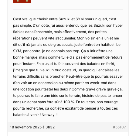
C’est vrai que choisir entre Suzuki et SYM pour un quad, c’est
pas simple. D’un côté, j’ai aussi entendu que les Suzuki son hyper
fiables dans l’ensemble, mais effectivement, des petites
réparations peuvent vite s’accumuler. Mon voisin en a un et me
dit qu’il n’a jamais eu de gros soucis, juste l’entretien habituel. Le
SYM, par contre, je ne connais pas trop. Ça a l’air d’être une
bonne marque, mais comme tu le dis, pas énormément de retours
pour l’instant. En plus, si tu fais souvent des balades en forêt,
j’imagine que tu veux un truc costaud, un quad qui encaisse les
terrains difficilis sans broncher. Peut-être que tu pourrais essayer
d’en voir un en concession ou même partir en week-end dans
une location pour tester les deux ? Comme grave grave grave ça,
tu pourras te faire une idée sur le terrain, histoire de pas te lancer
dans un achat sans être sûr à 100 %. En tout cas, bon courage
pour ta recherche, ça doit être excitant de penser à toutes ces
balades à venir ! No way !!
18 novembre 2025 à 3h32
#55107