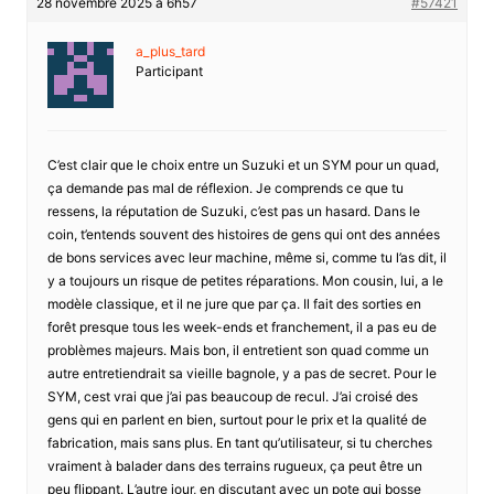
28 novembre 2025 à 6h57
#57421
a_plus_tard
Participant
C’est clair que le choix entre un Suzuki et un SYM pour un quad,
ça demande pas mal de réflexion. Je comprends ce que tu
ressens, la réputation de Suzuki, c’est pas un hasard. Dans le
coin, t’entends souvent des histoires de gens qui ont des années
de bons services avec leur machine, même si, comme tu l’as dit, il
y a toujours un risque de petites réparations. Mon cousin, lui, a le
modèle classique, et il ne jure que par ça. Il fait des sorties en
forêt presque tous les week-ends et franchement, il a pas eu de
problèmes majeurs. Mais bon, il entretient son quad comme un
autre entretiendrait sa vieille bagnole, y a pas de secret. Pour le
SYM, cest vrai que j’ai pas beaucoup de recul. J’ai croisé des
gens qui en parlent en bien, surtout pour le prix et la qualité de
fabrication, mais sans plus. En tant qu’utilisateur, si tu cherches
vraiment à balader dans des terrains rugueux, ça peut être un
peu flippant. L’autre jour, en discutant avec un pote qui bosse