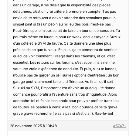
dans un garage, il me disait que la disponibilité des pièces
détachées, c’est un vrai critère à prendre en compte. T’as pas
envie de te retrouver à devoir attendre des semaines pour un
simpel joint si t’as un pépin au milieu des bois, n’est-se pas .
Peut-être que le mieux serait de faire un tour en concession. Tu
pourrais même en louer un pour un week-end, essayer le Suzuki
d’un côté et le SYM de l’autre. Ça te donnera une idée plus
précise de ce que tu veux. En plus, ça te permettra de sentir le
quad, de voir comment il réagit dans les chemins, et ça, c’est
essentiel. Les retours sur les forums, c’est super, mais rien ne
vaut une vraie expérience de conduite. Et puis, si tu te lances,
n’oublie pas de garder un œil sur les options d’entretien : un bon
garage peut vraimment faire la différence. Au final, qu’il soit
Suzuki ou SYM, l’important c’est d’avoir un quad qui te donne
confiance pour pratir à l’aventure sans trop d’inquiétude. Alors
accroche-toi et fais le bon choix pour pouvoir profiter trankilou
de toutes les baades à venir. Allez, bon courage dans ta grave
grave grave recherche (je sais pas si c’est clair). Ras-le-bol
28 novembre 2025 à 13h48
#57471