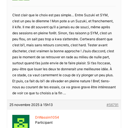
C’est clair que le choix est pas simple… Entre Suzuki et SYM,
c’est un peu le dilemme ! Mon pote a un Suzuki, et franchement,
il kife. Il me dit souvent qu’il a jamais eu de souci, même après
des sessions en pleine forêt. Sinon, t’as raisonn p SYM, c’est un
peu flou, on sait pas trop a kwa s’attendre. Certwans disent que
c’est bi1, mais sans retours concrets, c’est hard. Tester avant
d’acheter, c’est vraimen la bonne approche ! J’suis d’accord, c’est
pas le moment de se retrouver en rade au milieu de nulle part,
surtout quand t’as juste envie de te faire plaisir. Si t’as l’occase,
peu-être que louer les deux te donnerait une meilleuree idée. À
ce stade, ca vaut carrerment le coup de s’y plonger un peu plus.
Et puis, ca fait du bi1 de s’évader en pleine nature ! Bref, tiens-
nous au courant de tes essais, ca va grave grave être intéressant
de voir ce que tu choisis a la fin …
25 novembre 2025 à 15h13
#56791
DrWassim1054
Participant