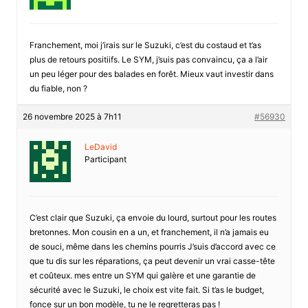
Franchement, moi j’irais sur le Suzuki, c’est du costaud et t’as
plus de retours positiifs. Le SYM, j’suis pas convaincu, ça a l’air
un peu léger pour des balades en forêt. Mieux vaut investir dans
du fiable, non ?
26 novembre 2025 à 7h11
#56930
LeDavid
Participant
C’est clair que Suzuki, ça envoie du lourd, surtout pour les routes
bretonnes. Mon cousin en a un, et franchement, il n’a jamais eu
de souci, même dans les chemins pourris J’suis d’accord avec ce
que tu dis sur les réparations, ça peut devenir un vrai casse-tête
et coûteux. mes entre un SYM qui galère et une garantie de
sécurité avec le Suzuki, le choix est vite fait. Si t’as le budget,
fonce sur un bon modèle, tu ne le regretteras pas !