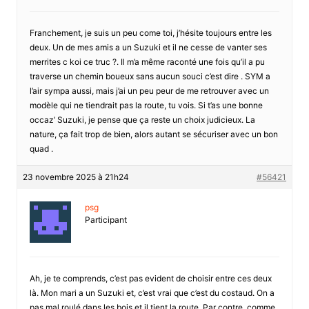
Franchement, je suis un peu come toi, j’hésite toujours entre les
deux. Un de mes amis a un Suzuki et il ne cesse de vanter ses
merrites c koi ce truc ?. Il m’a même raconté une fois qu’il a pu
traverse un chemin boueux sans aucun souci c’est dire . SYM a
l’air sympa aussi, mais j’ai un peu peur de me retrouver avec un
modèle qui ne tiendrait pas la route, tu vois. Si t’as une bonne
occaz’ Suzuki, je pense que ça reste un choix judicieux. La
nature, ça fait trop de bien, alors autant se sécuriser avec un bon
quad .
23 novembre 2025 à 21h24
#56421
psg
Participant
Ah, je te comprends, c’est pas evident de choisir entre ces deux
là. Mon mari a un Suzuki et, c’est vrai que c’est du costaud. On a
pas mal roulé dans les bois et il tient la route. Par contre, comme