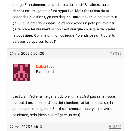
je rage Franchemen, le quad, c’est du lourd ! Si t’aimes rouler
dans la nature, ça peut être hyper fun. Mais t’as raison de te
poser des questions, y’a des risques, surtout avec la boue et tout
ça. Si tu le prends, essaaie-le d’abord avec un pote pour voir si
ça te branche vraiment, sinon c’est vrai que ça risque de predre
la poussière. Comme dit mon coliègue, “prends pas un truc si tu
sais pas ce que t’en feras !”
21 mai 2025 à 20h39
#13389
loulou4588
Participant
c’est clair, l’adrénaline ça fait du bien, mais c’est pas sans risque,
surtout dans la boue . J’suis déjà tombée, j’ai failli me casser la
jambe, une vraie galere. Si t’aime l’aventure, vas-y, mais avec
prudence, hein (désolé je m’égare un peu). +1
22 mai 2025 à 4h16
#13529