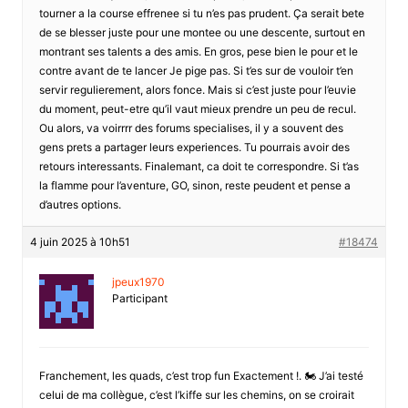
tourner a la course effrenee si tu n’es pas prudent. Ça serait bete
de se blesser juste pour une montee ou une descente, surtout en
montrant ses talents a des amis. En gros, pese bien le pour et le
contre avant de te lancer Je pige pas. Si t’es sur de vouloir t’en
servir regulierement, alors fonce. Mais si c’est juste pour l’euvie
du moment, peut-etre qu’il vaut mieux prendre un peu de recul.
Ou alors, va voirrrr des forums specialises, il y a souvent des
gens prets a partager leurs experiences. Tu pourrais avoir des
retours interessants. Finalemant, ca doit te correspondre. Si t’as
la flamme pour l’aventure, GO, sinon, reste peudent et pense a
d’autres options.
4 juin 2025 à 10h51
#18474
jpeux1970
Participant
Franchement, les quads, c’est trop fun Exactement !. 🏍️ J’ai testé
celui de ma collègue, c’est l’kiffe sur les chemins, on se croirait