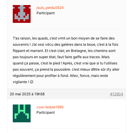
jsuis_perdu5524
Participant
T’as raison, les quads, c’est vrmt un bon moyen de se faire des
souvenirs ! J’ai ossi vécu des galères dans la boue, c’est à la fois
flippant et marrant. Et c’est clair, en Bretagne, les chemins sont
pas toujours en super état, faut faire gaffe aux traces. Mais
quand ça passe, c’est le pied ! Après, c’est vrai que si tu l’utilises
pas souvent, ça prend la poussière. c’est mieux d’être sûr d’y aller
régulièrement pour profiter à fond. Allez, fonce, mais reste
vigilante ! 😉
20 mai 2025 à 19h58
#12904
cool-bidule1995
Participant