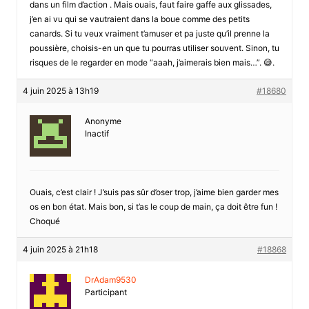
dans un film d’action . Mais ouais, faut faire gaffe aux glissades,
j’en ai vu qui se vautraient dans la boue comme des petits
canards. Si tu veux vraiment t’amuser et pa juste qu’il prenne la
poussière, choisis-en un que tu pourras utiliser souvent. Sinon, tu
risques de le regarder en mode “aaah, j’aimerais bien mais…”. 😅.
4 juin 2025 à 13h19
#18680
Anonyme
Inactif
Ouais, c’est clair ! J’suis pas sûr d’oser trop, j’aime bien garder mes
os en bon état. Mais bon, si t’as le coup de main, ça doit être fun !
Choqué
4 juin 2025 à 21h18
#18868
DrAdam9530
Participant