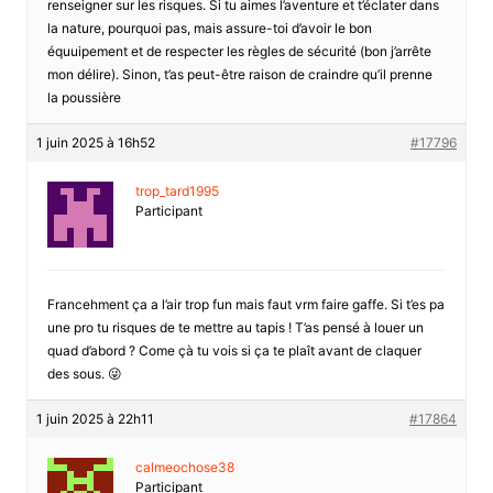
renseigner sur les risques. Si tu aimes l’aventure et t’éclater dans
la nature, pourquoi pas, mais assure-toi d’avoir le bon
équuipement et de respecter les règles de sécurité (bon j’arrête
mon délire). Sinon, t’as peut-être raison de craindre qu’il prenne
la poussière
1 juin 2025 à 16h52
#17796
trop_tard1995
Participant
Francehment ça a l’air trop fun mais faut vrm faire gaffe. Si t’es pa
une pro tu risques de te mettre au tapis ! T’as pensé à louer un
quad d’abord ? Come çà tu vois si ça te plaît avant de claquer
des sous. 😜
1 juin 2025 à 22h11
#17864
calmeochose38
Participant