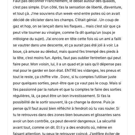
Faut pas déconner Franchement, le débat autour des quaads,
c’est pas simple. D’un côté, t’as la sensation de liberté, d’aventure,
et tout çà. J’me souviens d’un week-end entre potes où on avait
décidé de s’éclater dans les champs. C’était génial . Un coup de
gaz et hop, on se lançait dans les flaques… mais c’est sûr que ça
peut vite tourner au vinaigre, comme l’a dit quelqu’un (oups je
m’éloigne du sujet). J’ai encore en tête cette fois où un ami a failli
se vautrer dans une descente, et ça aurait pas été joli à voir. La
boue, çà amuse au déebut, mais quand t’es trrempé des pieds à
la tête, c’est moins fun. Après, faut pas oublier l’entretien qui peut
faire peur. Mon voisin, lui, il a un quad et je sais qu’il dépense pas
mal pour le garder en bon état. ENTRE les vidanges, les pneus et
tout le reste, ça chiffre vite . Donc, si tu comptes l’utiliser juste
pour quelques sorties, peut-être que ça vaut pas le coup. Mais si
t’es passionné par la nature et que tu comptes te faire des sorties
régulières, là, ça peut être un bon investissement. Si t’as la
possibilité de le sortir souvent, là ça change la donne. Puis je
pense qu’il faut aussi bien réfléchir à l’endroit où tu vas rouler. Si
tu te retrouves dans des zones bien boueuses et glissantes sans
avoir un bon contrôle, ça peut devenir dangereux. La sécurité
avant tout, comme on dit. Et il y a des endroits où, même en
faisant attention, tu peux te retrouver coincé. J’préfère éviter de