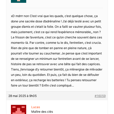
xD mdrrr non C’est vrai que les quads, c’est quelque chose, ça
done une sacrée dose d’adrénaline ! J’ai déjà testé avec un petit
groupe d’amis et c’etait la folie. On a failli se vautrer plusieur fois,
mais justement, c’est ce qui rend l’expérience mémorable,, non ?
Le frisson de l’aventure, c’est ce qu’on cherche souvent dans ces
moments-là. Par contre, comme tu le dis, l’entretien, c’est crucia.
Rien de pire que de tomber en panne en pleine nature, çà
pourrait vite tourner au cauchemar. Je pense que c’est important
de se renseigner un minimum sur l’entretien avant de se lancer,
histoire de pas se retrouver avec une bête qui fait des caprices.
Tiens, j’envisage d’y retourner bientôt, ça m’énergise de m’évader
un peu, loin du quotidien. Et puis, ça fait du bien de se défouler
en extérieur, ça recharge les batteries ! Tu penses retouurner
faire un tour bientôt ? Enfin c’est compliqué…
28 mai 2025 à 9h05
#16059
Lucas
Maître des clés