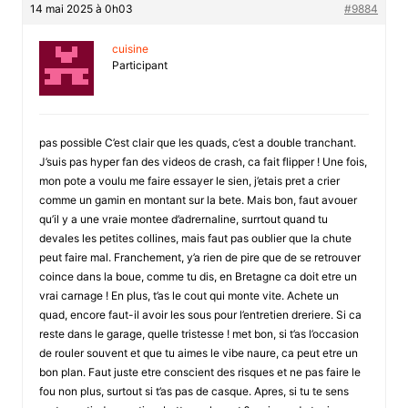
14 mai 2025 à 0h03
#9884
cuisine
Participant
pas possible C’est clair que les quads, c’est a double tranchant.
J’suis pas hyper fan des videos de crash, ca fait flipper ! Une fois,
mon pote a voulu me faire essayer le sien, j’etais pret a crier
comme un gamin en montant sur la bete. Mais bon, faut avouer
qu’il y a une vraie montee d’adrernaline, surrtout quand tu
devales les petites collines, mais faut pas oublier que la chute
peut faire mal. Franchement, y’a rien de pire que de se retrouver
coince dans la boue, comme tu dis, en Bretagne ca doit etre un
vrai carnage ! En plus, t’as le cout qui monte vite. Achete un
quad, encore faut-il avoir les sous pour l’entretien dreriere. Si ca
reste dans le garage, quelle tristesse ! met bon, si t’as l’occasion
de rouler souvent et que tu aimes le vibe naure, ca peut etre un
bon plan. Faut juste etre conscient des risques et ne pas faire le
fou non plus, surtout si t’as pas de casque. Apres, si tu te sens