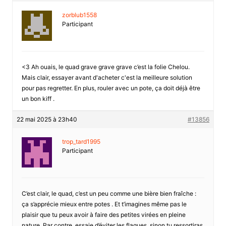
zorblub1558
Participant
<3 Ah ouais, le quad grave grave grave c’est la folie Chelou.
Mais clair, essayer avant d'acheter c'est la meilleure solution
pour pas regretter. En plus, rouler avec un pote, ça doit déjà être
un bon kiff .
22 mai 2025 à 23h40
#13856
trop_tard1995
Participant
C’est clair, le quad, c’est un peu comme une bière bien fraîche :
ça s’apprécie mieux entre potes . Et t’imagines même pas le
plaisir que tu peux avoir à faire des petites virées en pleine
nature. Par contre, essaie d’éviter les flaques, sinon tu ressortiras