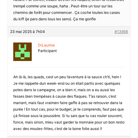
trempé comme une soupe, haha . Peut-être un tour sur les
chemins de forêt pour commencer . Ça coche toutes les cases
du kiff (je pars dans tous les sens). Ça me gonfle
23 mai 2025 à 7h04
#13958
DrLaurine
Participant
Ah là là, les quads, cest un peu l’aventure à la sauce ch’ti, hein !
Je me rappelle dun week-end ou on était partis avec quelques
potes dans la campagne, on a bien ri, mais on a eu aussi les
fesses bien trempéses à cause des flaques. T’as raison, c’est
marrant, mais faut vraimen faire gaffe à pas se retrouver dans la
purée ! En tout cas, pour le budget, je te comprends, faut pas que
çà finisse sous la poussière. Si tu sais que tu vas rouler souvent,
fonce, mais sinon, mieu vaut garder la monnaie pour un bon resto
avec des moules-frites, c’est de la bone folie aussi !!