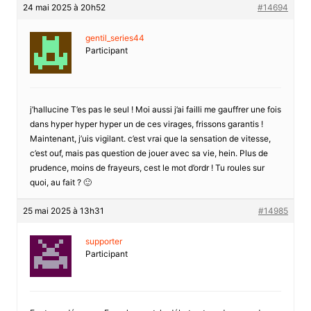
24 mai 2025 à 20h52
#14694
gentil_series44
Participant
j’hallucine T’es pas le seul ! Moi aussi j’ai failli me gauffrer une fois
dans hyper hyper hyper un de ces virages, frissons garantis !
Maintenant, j’uis vigilant. c’est vrai que la sensation de vitesse,
c’est ouf, mais pas question de jouer avec sa vie, hein. Plus de
prudence, moins de frayeurs, cest le mot d’ordr ! Tu roules sur
quoi, au fait ? 🙂
25 mai 2025 à 13h31
#14985
supporter
Participant