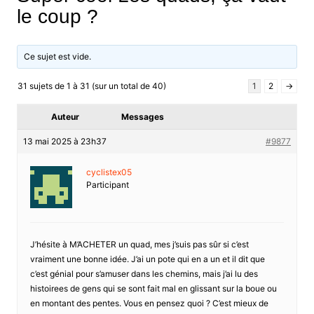
le coup ?
Ce sujet est vide.
31 sujets de 1 à 31 (sur un total de 40)
1
2
→
Auteur
Messages
13 mai 2025 à 23h37
#9877
cyclistex05
Participant
J’hésite à M’ACHETER un quad, mes j’suis pas sûr si c’est
vraiment une bonne idée. J’ai un pote qui en a un et il dit que
c’est génial pour s’amuser dans les chemins, mais j’ai lu des
histoirees de gens qui se sont fait mal en glissant sur la boue ou
en montant des pentes. Vous en pensez quoi ? C’est mieux de