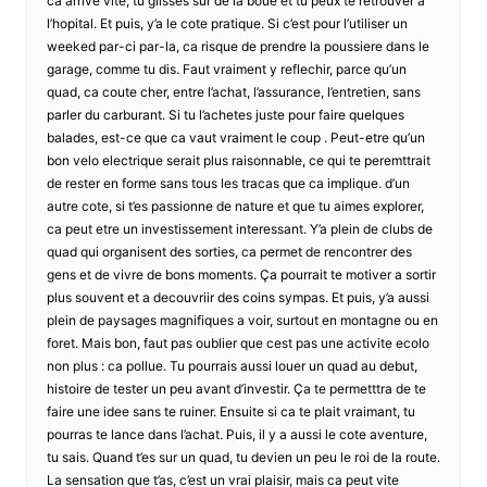
ca arrive vite, tu glisses sur de la boue et tu peux te retrouver a
l’hopital. Et puis, y’a le cote pratique. Si c’est pour l’utiliser un
weeked par-ci par-la, ca risque de prendre la poussiere dans le
garage, comme tu dis. Faut vraiment y reflechir, parce qu’un
quad, ca coute cher, entre l’achat, l’assurance, l’entretien, sans
parler du carburant. Si tu l’achetes juste pour faire quelques
balades, est-ce que ca vaut vraiment le coup . Peut-etre qu’un
bon velo electrique serait plus raisonnable, ce qui te peremttrait
de rester en forme sans tous les tracas que ca implique. d’un
autre cote, si t’es passionne de nature et que tu aimes explorer,
ca peut etre un investissement interessant. Y’a plein de clubs de
quad qui organisent des sorties, ca permet de rencontrer des
gens et de vivre de bons moments. Ça pourrait te motiver a sortir
plus souvent et a decouvriir des coins sympas. Et puis, y’a aussi
plein de paysages magnifiques a voir, surtout en montagne ou en
foret. Mais bon, faut pas oublier que cest pas une activite ecolo
non plus : ca pollue. Tu pourrais aussi louer un quad au debut,
histoire de tester un peu avant d’investir. Ça te permetttra de te
faire une idee sans te ruiner. Ensuite si ca te plait vraimant, tu
pourras te lance dans l’achat. Puis, il y a aussi le cote aventure,
tu sais. Quand t’es sur un quad, tu devien un peu le roi de la route.
La sensation que t’as, c’est un vrai plaisir, mais ca peut vite