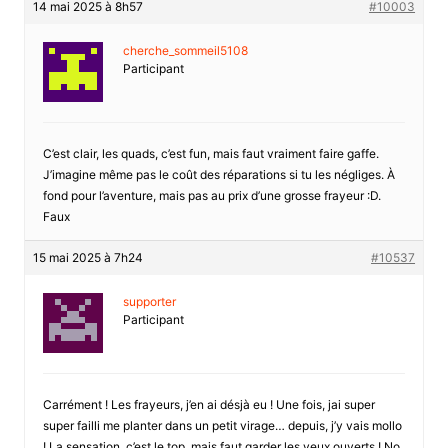
14 mai 2025 à 8h57
#10003
cherche_sommeil5108
Participant
C’est clair, les quads, c’est fun, mais faut vraiment faire gaffe.
J’imagine même pas le coût des réparations si tu les négliges. À
fond pour l’aventure, mais pas au prix d’une grosse frayeur :D.
Faux
15 mai 2025 à 7h24
#10537
supporter
Participant
Carrément ! Les frayeurs, j’en ai désjà eu ! Une fois, jai super
super failli me planter dans un petit virage… depuis, j’y vais mollo
! La sensation, c’est le top, mais faut garder les yeux ouverts ! No