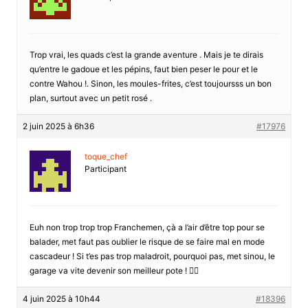
Trop vrai, les quads c’est la grande aventure . Mais je te dirais
qu’entre le gadoue et les pépins, faut bien peser le pour et le
contre Wahou !. Sinon, les moules-frites, c’est toujoursss un bon
plan, surtout avec un petit rosé .
2 juin 2025 à 6h36
#17976
toque_chef
Participant
Euh non trop trop trop Franchemen, çà a l’air d’être top pour se
balader, met faut pas oublier le risque de se faire mal en mode
cascadeur ! Si t’es pas trop maladroit, pourquoi pas, met sinou, le
garage va vite devenir son meilleur pote ! 🤷‍♂️
4 juin 2025 à 10h44
#18396