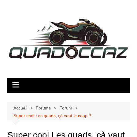
Aller
au
contenu
Accueil
Forums
Forum
Super cool Les quads, çà vaut le coup ?
Super cool Les quads, çà vaut