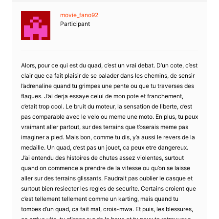
movie_fano92
Participant
Alors, pour ce qui est du quad, c’est un vrai debat. D’un cote, c’est
clair que ca fait plaisir de se balader dans les chemins, de sensir
l’adrenaline quand tu grimpes une pente ou que tu traverses des
flaques. J’ai derja essaye celui de mon pote et franchement,
c’etait trop cool. Le bruit du moteur, la sensation de liberte, c’est
pas comparable avec le velo ou meme une moto. En plus, tu peux
vraimant aller partout, sur des terrains que t’oserais meme pas
imaginer a pied. Mais bon, comme tu dis, y’a aussi le revers de la
medaille. Un quad, c’est pas un jouet, ca peux etre dangereux.
J’ai entendu des histoires de chutes assez violentes, surtout
quand on commence a prendre de la vitesse ou qu’on se laisse
aller sur des terrains glissants. Faudrait pas oublier le casque et
surtout bien resiecter les regles de securite. Certains croient que
c’est tellement tellement comme un karting, mais quand tu
tombes d’un quad, ca fait mal, crois-mwa. Et puis, les blessures,