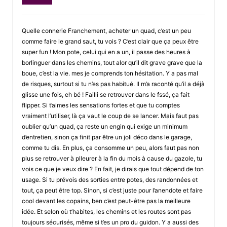
Quelle connerie Franchement, acheter un quad, c’est un peu
comme faire le grand saut, tu vois ? C’est clair que ça peux être
super fun ! Mon pote, celui qui en a un, il passe des heures à
borlinguer dans les chemins, tout alor qu’il dit grave grave que la
boue, c’est la vie. mes je comprends ton hésitation. Y a pas mal
de risques, surtout si tu n’es pas habitué. Il m’a raconté qu’il a déjà
glisse une fois, eh bé ! Failli se retrouver dans le fssé, ça fait
flipper. Si t’aimes les sensations fortes et que tu comptes
vraiment l’utiliser, là ça vaut le coup de se lancer. Mais faut pas
oublier qu’un quad, ça reste un engin qui exige un minimum
d’entretien, sinon ça finit par être un joli déco dans le garage,
comme tu dis. En plus, ça consomme un peu, alors faut pas non
plus se retrouver à plleurer à la fin du mois à cause du gazole, tu
vois ce que je veux dire ? En fait, je dirais que tout dépend de ton
usage. Si tu prévois des sorties entre potes, des randonnées et
tout, ça peut être top. Sinon, si c’est juste pour l’anendote et faire
cool devant les copains, ben c’est peut-être pas la meilleure
idée. Et selon où t’habites, les chemins et les routes sont pas
toujours sécurisés, même si t’es un pro du guidon. Y a aussi des