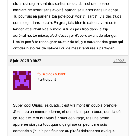
clubs qui organisent des sorties en quad, c’est une bonne
maniere de tester sans avoir à pardon se ruener dans un achat.
Tu pourrais en parler à ton pote pour voir s’il sait s’il y a des trucs
comme ça dans le coin. En gros, fais bien le calcul avant de te
lancer, et surtout vas-y molo si tu es pas trop dans le trip
adrénaline. Le mieux, c’est d’essayer d’abord avant de plonger.
Hésite pas à te renseigner auotur de toi, y a souvent des gens qui
ont des histoires de balades ou de mésaventures à partager…
5 juin 2025 à 9h27
#19021
fouXblockbuster
Participant
Super cool Ouais, les quads, c’est vraimont un coup à prendre.
J’en ai eu un moment donné, et cest clair que la boue, cest là où
ça s’éclate le plus ! Mais à chaquee virage, t’as une petite
appréhension, surtout quand ça glisse un peu. J’me suis
demandé si j’allais pas finir par ou plutôt débrancher quelque