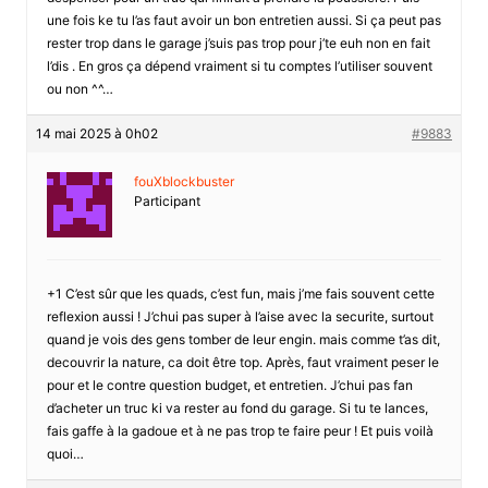
une fois ke tu l’as faut avoir un bon entretien aussi. Si ça peut pas
rester trop dans le garage j’suis pas trop pour j’te euh non en fait
l’dis . En gros ça dépend vraiment si tu comptes l’utiliser souvent
ou non ^^…
14 mai 2025 à 0h02
#9883
fouXblockbuster
Participant
+1 C’est sûr que les quads, c’est fun, mais j’me fais souvent cette
reflexion aussi ! J’chui pas super à l’aise avec la securite, surtout
quand je vois des gens tomber de leur engin. mais comme t’as dit,
decouvrir la nature, ca doit être top. Après, faut vraiment peser le
pour et le contre question budget, et entretien. J’chui pas fan
d’acheter un truc ki va rester au fond du garage. Si tu te lances,
fais gaffe à la gadoue et à ne pas trop te faire peur ! Et puis voilà
quoi…