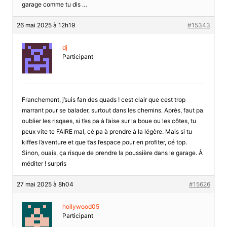
garage comme tu dis …
26 mai 2025 à 12h19
#15343
dj
Participant
Franchement, j’suis fan des quads ! cest clair que cest trop
marrant pour se balader, surtout dans les chemins. Après, faut pa
oublier les risqaes, si t’es pa à l’aise sur la boue ou les côtes, tu
peux vite te FAIRE mal, cé pa à prendre à la légère. Mais si tu
kiffes l’aventure et que t’as l’espace pour en profiter, cé top.
Sinon, ouais, ça risque de prendre la poussière dans le garage. À
méditer ! surpris
27 mai 2025 à 8h04
#15626
hollywood05
Participant