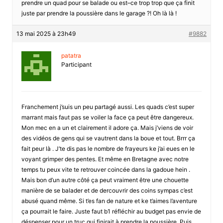
prendre un quad pour se balade ou est–ce trop trop que ça finit
juste par prendre la poussière dans le garage ?! Oh là là !
13 mai 2025 à 23h49
#9882
patatra
Participant
Franchement j’suis un peu partagé aussi. Les quads c’est super
marrant mais faut pas se voiler la face ça peut être dangereux.
Mon mec en a un et clairement il adore ça. Mais j’viens de voir
des vidéos de gens qui se vautrent dans la boue et tout. Brrr ça
fait peur là . J’te dis pas le nombre de frayeurs ke j’ai eues en le
voyant grimper des pentes. Et même en Bretagne avec notre
temps tu peux vite te retrouver coincée dans la gadoue hein .
Mais bon d’un autre côté ça peut vraiment être une chouette
manière de se balader et de dercouvrir des coins sympas c’est
abusé quand même. Si t’es fan de nature et ke t’aimes l’aventure
ça pourrait le faire. Juste faut b1 réfléchir au budget pas envie de
déspenser pour un truc qui finirait à prendre la poussière. Puis