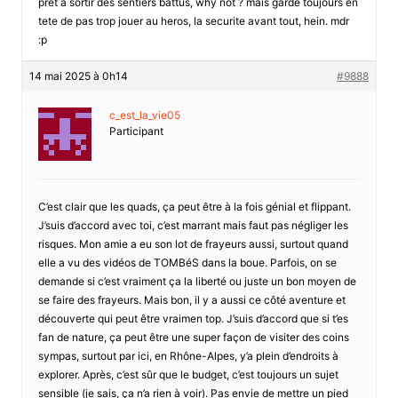
pret a sortir des sentiers battus, why not ? mais garde toujours en
tete de pas trop jouer au heros, la securite avant tout, hein. mdr
:p
14 mai 2025 à 0h14
#9888
c_est_la_vie05
Participant
C’est clair que les quads, ça peut être à la fois génial et flippant.
J’suis d’accord avec toi, c’est marrant mais faut pas négliger les
risques. Mon amie a eu son lot de frayeurs aussi, surtout quand
elle a vu des vidéos de TOMBéS dans la boue. Parfois, on se
demande si c’est vraiment ça la liberté ou juste un bon moyen de
se faire des frayeurs. Mais bon, il y a aussi ce côté aventure et
découverte qui peut être vraimen top. J’suis d’accord que si t’es
fan de nature, ça peut être une super façon de visiter des coins
sympas, surtout par ici, en Rhône-Alpes, y’a plein d’endroits à
explorer. Après, c’est sûr que le budget, c’est toujours un sujet
sensible (je sais, ça n’a rien à voir). Pas envie de mettre un pied