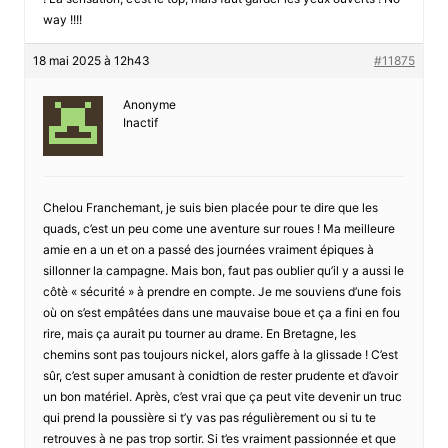
way !!!!
18 mai 2025 à 12h43
#11875
Anonyme
Inactif
Chelou Franchemant, je suis bien placée pour te dire que les
quads, c’est un peu come une aventure sur roues ! Ma meilleure
amie en a un et on a passé des journées vraiment épiques à
sillonner la campagne. Mais bon, faut pas oublier qu’il y a aussi le
côtè « sécurité » à prendre en compte. Je me souviens d’une fois
où on s’est empâtées dans une mauvaise boue et ça a fini en fou
rire, mais ça aurait pu tourner au drame. En Bretagne, les
chemins sont pas toujours nickel, alors gaffe à la glissade ! C’est
sûr, c’est super amusant à conidtion de rester prudente et d’avoir
un bon matériel. Après, c’est vrai que ça peut vite devenir un truc
qui prend la poussière si t’y vas pas régulièrement ou si tu te
retrouves à ne pas trop sortir. Si t’es vraiment passionnée et que