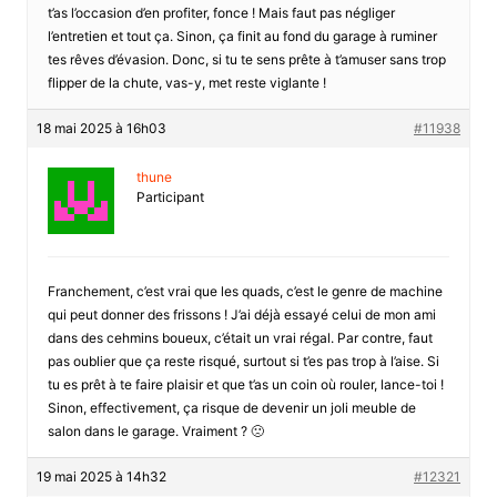
t’as l’occasion d’en profiter, fonce ! Mais faut pas négliger
l’entretien et tout ça. Sinon, ça finit au fond du garage à ruminer
tes rêves d’évasion. Donc, si tu te sens prête à t’amuser sans trop
flipper de la chute, vas-y, met reste viglante !
18 mai 2025 à 16h03
#11938
thune
Participant
Franchement, c’est vrai que les quads, c’est le genre de machine
qui peut donner des frissons ! J’ai déjà essayé celui de mon ami
dans des cehmins boueux, c’était un vrai régal. Par contre, faut
pas oublier que ça reste risqué, surtout si t’es pas trop à l’aise. Si
tu es prêt à te faire plaisir et que t’as un coin où rouler, lance-toi !
Sinon, effectivement, ça risque de devenir un joli meuble de
salon dans le garage. Vraiment ? 🙁
19 mai 2025 à 14h32
#12321