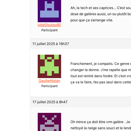
Ah, la tech et ses caprices… C’est s
dose de galères aussi, un ou plutôt b
pour que ça s’arrange vite.
jolie0loulou90
Participant
11 juillet 2025 à 16h37
Franchement, je compatis. Ce genre d
changer la donne. J’me rapelle que mo
tout est rentré dans l’ordre. Et c’est vr
GautierNolan
ça va le faire, t’es pas seul dans cett
Participant
17 juillet 2025 à 8h47
Oh mince ça doit être vrm galère . Je
nettoyé la neige sans souci et le len