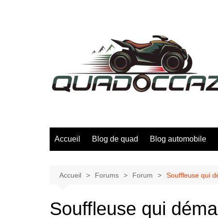
Aller
au
contenu
Accueil
Blog de quad
Blog automobile
Accueil
Forums
Forum
Souffleuse qui dé
Souffleuse qui démar