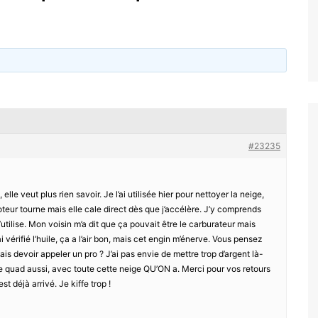
#23235
lle veut plus rien savoir. Je l’ai utilisée hier pour nettoyer la neige,
oteur tourne mais elle cale direct dès que j’accélère. J’y comprends
 l’utilise. Mon voisin m’a dit que ça pouvait être le carburateur mais
ai vérifié l’huile, ça a l’air bon, mais cet engin m’énerve. Vous pensez
ais devoir appeler un pro ? J’ai pas envie de mettre trop d’argent là-
 le quad aussi, avec toute cette neige QU’ON a. Merci pour vos retours
t déjà arrivé. Je kiffe trop !