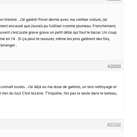
histoire . J’ai galéré l’hiver dernie avec ma vieillee voiture, j’ai
llement encassé que j’aurais pu l’utiliser comme plumeau. Franchement,
ouvent c’est juste grave grave un petit détai qui fout le bazar. Un coup
me en 14 . Si ça peut te rassurer, même les pros galèrent des fois,
’arranger .
#26999
, on connaît toutes . J’ai déjà eu ma dose de galères, un bon nettoyage et
t rien du tout C’est bizarre. T’inquiète, t’es pas la seule dans le bateau,
#27702