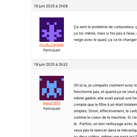
19 juin 2025 à 2h08
Ça sent le problème de carburateur, ç
ça toi-même, mais si t’es pas à l’aise,
neige avec le quad, ça va te changer
roi_du_canape
Participant
19 juin 2025 à 2h32
Oh là la, je compatis vraiment avec to
fonctionne pas, et quand ça ne veut pa
même galère, elle avait passé une heu
jpeux1970
compte que le filtre à air était totalem
Participant
simples. Sinon, effectivement, le carbu
comme le coeur de la machine. Si c’es
là . Parfois, un bon nettoyage avec d
veux pas te laancer dans la mécanique
ou deux vidéos, même une nana qui fai