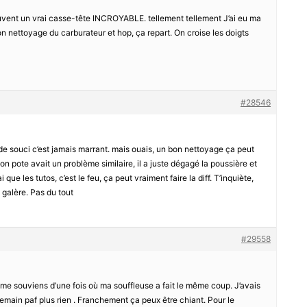
ouvent un vrai casse-tête INCROYABLE. tellement tellement J’ai eu ma
on nettoyage du carburateur et hop, ça repart. On croise les doigts
#28546
e souci c’est jamais marrant. mais ouais, un bon nettoyage ça peut
n pote avait un problème similaire, il a juste dégagé la poussière et
ai que les tutos, c’est le feu, ça peut vraiment faire la diff. T’inquiète,
e galère. Pas du tout
#29558
 me souviens d’une fois où ma souffleuse a fait le même coup. J’avais
demain paf plus rien . Franchement ça peux être chiant. Pour le