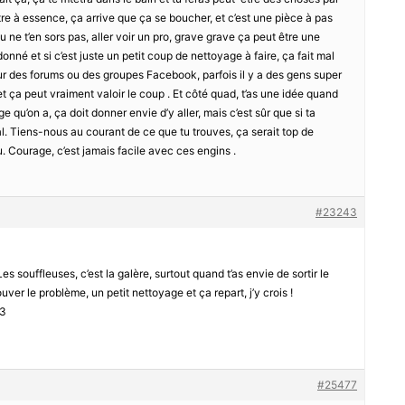
iltre à essence, ça arrive que ça se boucher, et c’est une pièce à pas
u ne t’en sors pas, aller voir un pro, grave grave ça peut être une
onné et si c’est juste un petit coup de nettoyage à faire, ça fait mal
 des forums ou des groupes Facebook, parfois il y a des gens super
t ça peut vraiment valoir le coup . Et côté quad, t’as une idée quand
ige qu’on a, ça doit donner envie d’y aller, mais c’est sûr que si ta
éal. Tiens-nous au courant de ce que tu trouves, ça serait top de
ou. Courage, c’est jamais facile avec ces engins .
#23243
Les souffleuses, c’est la galère, surtout quand t’as envie de sortir le
uver le problème, un petit nettoyage et ça repart, j’y crois !
<3
#25477