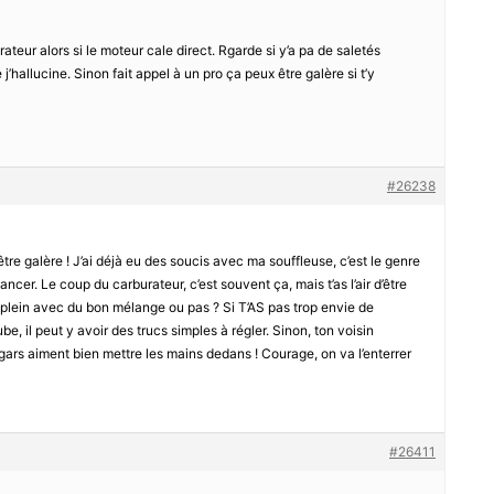
ateur alors si le moteur cale direct. Rgarde si y’a pa de saletés
 j’hallucine. Sinon fait appel à un pro ça peux être galère si t’y
#26238
tre galère ! J’ai déjà eu des soucis avec ma souffleuse, c’est le genre
ncer. Le coup du carburateur, c’est souvent ça, mais t’as l’air d’être
 le plein avec du bon mélange ou pas ? Si T’AS pas trop envie de
e, il peut y avoir des trucs simples à régler. Sinon, ton voisin
es gars aiment bien mettre les mains dedans ! Courage, on va l’enterrer
#26411