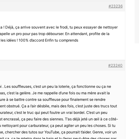
#23236
a ! Déjà, ça arrive souvent avec le frodi, tu peux essayer de nettoyer
 apelle un pro pour pas trop débourser. En attendant, profite de la
 les idées ! 100% d’accord Enfin tu comprends
#23240
i . Les souffleuses, c’est un peu la loterie, ça fonctionne ou ça ne
s, c’est la gelère. Je me rappelle d’une fois ou ma mère avait la
re à se battre contre sa souffleuse pour finalement se rendre
ent obstrué. Ça a l’air désbile, mais des fois, c’est juste des trucs tout
rateur, c’est le truc qui peut foutre un vrai bordel. C’est un peu
t encrassé, ça peu faire des siennes. T’as déjà jeté un œil à ce côté-
u nettoyant pour carburateur, ça peut agiter un peu les choses. Si tu
, chercher des tutos sur YouTube, ça pourrait t’aider. Genre, voir un
t ça, ça te mtetra dans le bain et tu feras peut-être des choses par