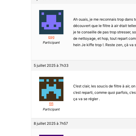
Ah ouais, je me reconnais trop dans ton 
découvert que le filtre à air était te
je te conseille de pas trop stresser, s
psg
de nettoyage, et hop, tout repart com
Participant
hein Je kiffe trop !. Reste zen, çà va s
5 juillet 2025 à 7h33
C’est clair, les soucis de filtre à air
c’est reparti, comme quoi parfois, c’es
ça va se régler .
fifi
Participant
8 juillet 2025 à 7h57