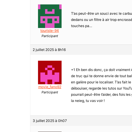
T’as peut-être un souci avec le carbur
dedans ou un filtre à air trop encrassé
touches pa…
touriste-94
Participant
2 juillet 2025 à 8h16
+1 Eh ben dis donc, ça doit vraiment ê
de truc qui te donne envie de tout bala
en galère pour le localiser. T’as fait
movie_fano92
débouiser, regarde les tutos sur YouTub
Participant
pourrait peut-être t’aider, des fois l
la neieg, tu vas voir !
3 juillet 2025 à 0h07