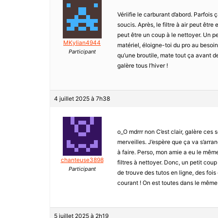
Vériifie le carburant d’abord. Parfois 
soucis. Après, le filtre à air peut être
peut être un coup à le nettoyer. Un pet
MKylian4944
matériel, éloigne-toi du pro au besoin.
Participant
qu’une broutile, mate tout ça avant de
galère tous l’hiver !
4 juillet 2025 à 7h38
o_O mdrrr non C’est clair, galère ces 
merveilles. J’espère que ça va s’arran
à faire. Perso, mon amie a eu le même s
chanteuse3898
filtres à nettoyer. Donc, un petit cou
Participant
de trouve des tutos en ligne, des foi
courant ! On est toutes dans le même 
5 juillet 2025 à 2h19