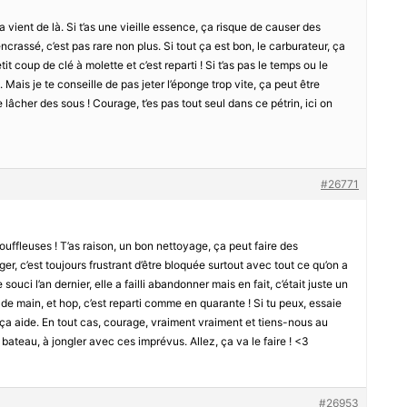
ça vient de là. Si t’as une vieille essence, ça risque de causer des
 encrassé, c’est pas rare non plus. Si tout ça est bon, le carburateur, ça
it coup de clé à molette et c’est reparti ! Si t’as pas le temps ou le
 Mais je te conseille de pas jeter l’éponge trop vite, ça peut être
 lâcher des sous ! Courage, t’es pas tout seul dans ce pétrin, ici on
#26771
souffleuses ! T’as raison, un bon nettoyage, ça peut faire des
ger, c’est toujours frustrant d’être bloquée surtout avec tout ce qu’on a
ouci l’an dernier, elle a failli abandonner mais en fait, c’était juste un
p de main, et hop, c’est reparti comme en quarante ! Si tu peux, essaie
s ça aide. En tout cas, courage, vraiment vraiment et tiens-nous au
bateau, à jongler avec ces imprévus. Allez, ça va le faire ! <3
#26953