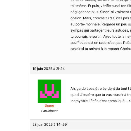
toi-même. Et puis, vérifie aussi ton f
négliger non plus. Sinon, si vraiment t
opsion. Mais, comme tu dis, c’es pas d
au porte-monnaie. Regarde un peu sur
sympas qui partagent leurs astuces, e
tu pourrais le sortir . Avec toute la ne
souffleuse est en rade, c’est pas l’id
savoir si tu arrives à la réparer Chel
19 juin 2025 à 2h44
Ah, ça doit pas être évident du tout ! 
quad. J’espère que tu vas réussir à tro
Incroyable ! Enfin c’est compliqué… 
thune
Participant
28 juin 2025 à 14h59