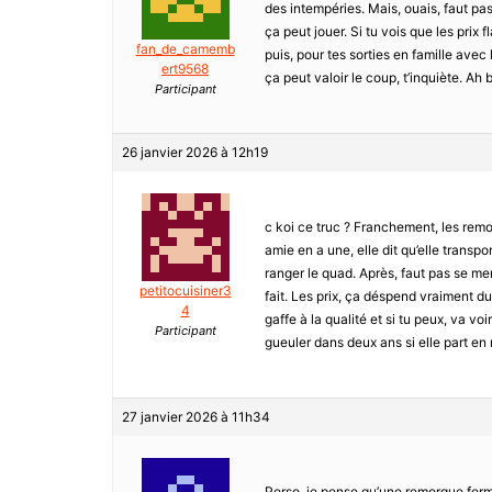
des intempéries. Mais, ouais, faut pas 
ça peut jouer. Si tu vois que les prix
fan_de_camemb
puis, pour tes sorties en famille avec
ert9568
ça peut valoir le coup, t’inquiète. Ah 
Participant
26 janvier 2026 à 12h19
c koi ce truc ? Franchement, les rem
amie en a une, elle dit qu’elle transp
ranger le quad. Après, faut pas se menti
petitocuisiner3
fait. Les prix, ça déspend vraiment du
4
gaffe à la qualité et si tu peux, va v
Participant
gueuler dans deux ans si elle part en 
27 janvier 2026 à 11h34
Perso, je pense qu’une remorque fermé