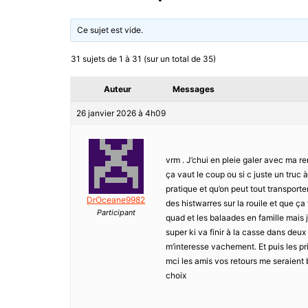
Ce sujet est vide.
31 sujets de 1 à 31 (sur un total de 35)
Auteur
Messages
26 janvier 2026 à 4h09
vrm . J’chui en pleie galer avec ma r
ça vaut le coup ou si c juste un truc à
pratique et qu’on peut tout transporte
DrOceane9982
des histwarres sur la rouile et que ça
Participant
quad et les balaades en famille mais
super ki va finir à la casse dans deu
m’interesse vachement. Et puis les pr
mci les amis vos retours me seraient b
choix