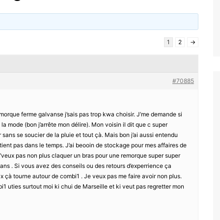
1
2
→
#70885
emorque ferme galvanse j’sais pas trop kwa choisir. J’me demande si
 la mode (bon j’arrête mon délire). Mon voisin il dit que c super
r sans se soucier de la pluie et tout çà. Mais bon j’ai aussi entendu
 tient pas dans le temps. J’ai beooin de stockage pour mes affaires de
 j’veux pas non plus claquer un bras pour une remorque super super
x ans . Si vous avez des conseils ou des retours d’experrience ça
ix çà tourne autour de combi1 . Je veux pas me faire avoir non plus.
i1 uties surtout moi ki chui de Marseille et ki veut pas regretter mon