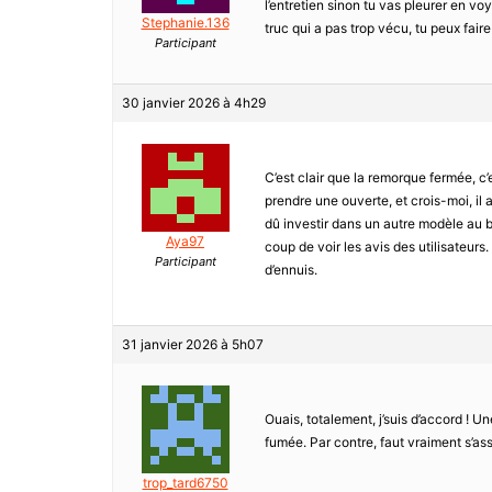
l’entretien sinon tu vas pleurer en voy
Stephanie.136
truc qui a pas trop vécu, tu peux fair
Participant
30 janvier 2026 à 4h29
C’est clair que la remorque fermée, c’es
prendre une ouverte, et crois-moi, il a 
dû investir dans un autre modèle au bo
Aya97
coup de voir les avis des utilisateu
Participant
d’ennuis.
31 janvier 2026 à 5h07
Ouais, totalement, j’suis d’accord ! U
fumée. Par contre, faut vraiment s’assu
trop_tard6750