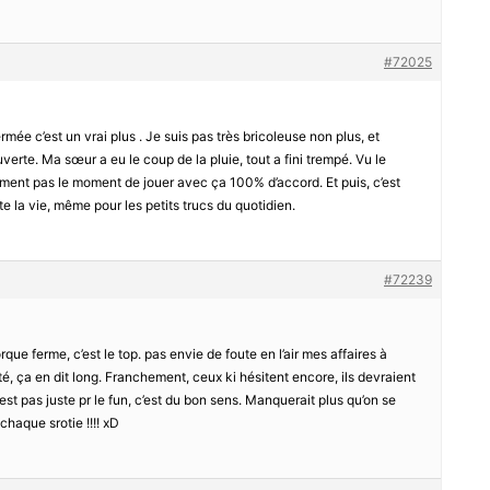
#72025
ée c’est un vrai plus . Je suis pas très bricoleuse non plus, et
erte. Ma sœur a eu le coup de la pluie, tout a fini trempé. Vu le
aiment pas le moment de jouer avec ça 100% d’accord. Et puis, c’est
te la vie, même pour les petits trucs du quotidien.
#72239
que ferme, c’est le top. pas envie de foute en l’air mes affaires à
ité, ça en dit long. Franchement, ceux ki hésitent encore, ils devraient
st pas juste pr le fun, c’est du bon sens. Manquerait plus qu’on se
haque srotie !!!! xD