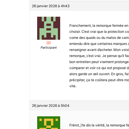
26 janvier 2026 à 4h43
Franchement, la remorque fermée en g
choisir. C’est vrai que la protection c
come des quads ou du matos de camping 
riri
entendu dire que certaines marques on
Participant
renseigner avant d’acheter. Mon voisin 
remorque, c’est vrai. Je pense qu’il 
bon entretien peut vraiment prolonger 
comparer et voir ce qui est proposé d
alors garde un œil ouvert. En gros, fai
précipiter, ça te coûtera peut-être mo
vite.
26 janvier 2026 à 5h04
Frérot, j’te dis la vérité, la remorqu