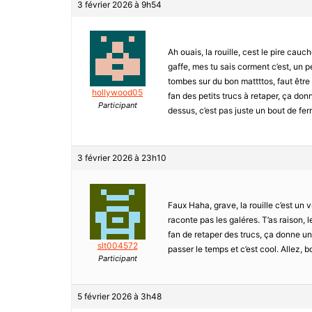
3 février 2026 à 9h54
Ah ouais, la rouille, cest le pire cau
gaffe, mes tu sais corment c’est, un pet
tombes sur du bon mattttos, faut être 
hollywood05
fan des petits trucs à retaper, ça do
Participant
dessus, c’est pas juste un bout de ferra
3 février 2026 à 23h10
Faux Haha, grave, la rouille c’est un vr
raconte pas les galéres. T’as raison, l
fan de retaper des trucs, ça donne une 
slt004572
passer le temps et c’est cool. Allez, 
Participant
5 février 2026 à 3h48