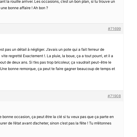
ant la rouille arriver. Les occasions, c’est un bon plan, si tu trouve un
e une bonne affaire ! Ah bon ?
#71699
t pas un détail à négliger. J’avais un pote qui a fait l’erreur de
vite regretté Exactement !. La pluie, la boue, ça a tout pourri, et il a
ut de deux ans. Si t’es pas trop bricoleur, ça vaudrait peut-être le
rs. Une bonne remorque, ça peut te faire gagner beaucoup de temps et
#71908
ne bonne occasion, ça peut être la clé si tu veux pas que ça parte en
rer de l’état avant d’acheter, sinon c’est pas la fête ! Tu m’étonnes