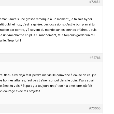
#72654
chemar ! J’avais une grosse remorque à un moment,, je faisais hyper
it oubli et hop, c’est la galère. Les occasions, c’est le bon plan si tu
rapide par contre, y’à sovent du monde sur les bonnes affaires. J’suis
nne un vrai charme en plus ! Franchement, faut toujours garder un œil
ille. Trop fort !
#72786
ai fléau ! J’ai déjà failli perdre ma vieille caravane à cause de ça, j’te
es bonnes affaires, faut pas traîner, surtout dans le coin. J’suis aussi
âme, tu vois ? Et puis y a toujours un p’it coin à améliorer, çà fait
bon courage avec tes projets !
#73055