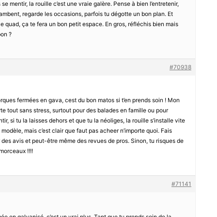
se mentir, la rouille c’est une vraie galère. Pense à bien l’entretenir,
 flambent, regarde les occasions, parfois tu dégotte un bon plan. Et
 le quad, ça te fera un bon petit espace. En gros, réfléchis bien mais
bon ?
#70938
orques fermées en gava, cest du bon matos si t’en prends soin ! Mon
orte tout sans stress, surtout pour des balades en famille ou pour
r, si tu la laisses dehors et que tu la néoliges, la rouille s’installe vite
 modèle, mais c’est clair que faut pas acheer n’importe quoi. Fais
oir des avis et peut-être même des revues de pros. Sinon, tu risques de
morceaux !!!!
#71141
e en galvanisé, c’est un vrai plus. Tant que tu prends soin de la