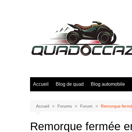
Aller
au
contenu
Accueil
Blog de quad
Blog automobile
Accueil
Forums
Forum
Remorque fermée
Remorque fermée en 