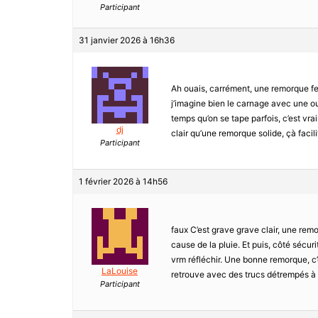
Participant
31 janvier 2026 à 16h36
Ah ouais, carrément, une remorque ferm
j’imagine bien le carnage avec une ouv
temps qu’on se tape parfois, c’est vr
dj
clair qu’une remorque solide, çà facili
Participant
1 février 2026 à 14h56
faux C’est grave grave clair, une remor
cause de la pluie. Et puis, côté sécur
vrm réfléchir. Une bonne remorque, c’e
LaLouise
retrouve avec des trucs détrempés à c
Participant