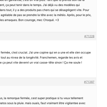
ent, ça peut tenir dans le temps. J’ai déjà vu des modèles qui
ans tout, il y a des produits pas chers qui se désagrègent vite. Pour
er agréable de pas se prendre la tête avec la météo. Après, pour le prix,
r les arnaques. Bon couroge, mec Choqué. <3
#71228
 fermée, c’est crucial. J’ai une copine qui en a une et elle s’en occupe
 tout au nivea de la longévité. Franchemen, regarde les avis et
 ça peut vite devenri un vrai casse-tête sinon ! Ça me soule !
#71387
s, la remorque fermée, cest super pratique si tu veux tellement
atos sous la pluie. mais ouais, faut vraimant être vigilantee avec