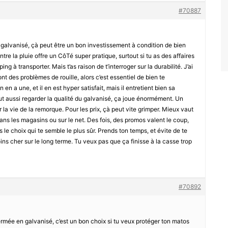
#70887
alvanisé, çà peut être un bon investissement à condition de bien
ontre la pluie offre un CôTé super pratique, surtout si tu as des affaires
à transporter. Mais t’as raison de t’interroger sur la durabilité. J’ai
t des problèmes de rouille, alors c’est essentiel de bien te
en a une, et il en est hyper satisfait, mais il entretient bien sa
faut aussi regarder la qualité du galvanisé, ça joue énormément. Un
la vie de la remorque. Pour les prix, çà peut vite grimper. Mieux vaut
ans les magasins ou sur le net. Des fois, des promos valent le coup,
s le choix qui te semble le plus sûr. Prends ton temps, et évite de te
ins cher sur le long terme. Tu veux pas que ça finisse à la casse trop
#70892
e fermée en galvanisé, c’est un bon choix si tu veux protéger ton matos