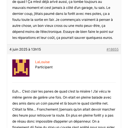
de quad ! Ça m’est déjà arivé aussi, ça tombe toujours au
mauvais moment et cest jamais à côté d’un garage, tu sais. Le
dernier coup, j’étais paumé dans la forêt avec mes potes, ça a
foutu toute la sortie en l’air. Je commençais vraiment à penser à
autre chose, un bon vieux cross ou une moto peux-être, ça
dépend moins de l’électronique. Essaye de bien faire le point sur
les réparations et leur coût, ça pourrait sauver quelquess euros.
4 juin 2025 à 13h15
#18655
LaLouise
Participant
Euh… C’est clair les panes de quad c’est la misère ! J’ai vécu le
même genre de galère une fois. On etait en pleine balade avec
des amis dans un coin paumé et là boum le quad s’arrête net.
C’était la fête… Franchement j’pensais qu’on allait devoir marcher
des heure pour retrouver la route. En plus en pleine forêt y a pas
de résau donc impossible d’appeler un dépanneur. On a
finalement dû faire du stop un couple s’est arrêté pour nous aider