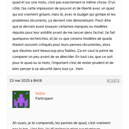
quad et sur une moto, c’est pas exactemant la même chose. D’un
côté, t’as cette impression de pouvoir et de liberté avec un quad
qui est vraiment grisant, mais là, avec le budget qui grimpe et les
problèmes récurrents, ça devient vite démoralisant. Peut-être
que je devrais aussi essayer certaines marques ou modèles
réputés pour leur solidité avant de me lancer dans l’achat. j’ai fait
quelquess recherches, et j’ai vu que cerains modèles de quads
étaient souvent critiqués pour leurs pannes récurrentes, alors
que d’autres sont beaucoup plus fiables. Ça en vaut la peine de
comparer un peu avant de se déecider. En tout cas, que ce soit
pour le quad ou la moto, l’important c’est de rester prudent et de
bien penser à sa sécurité dans tout ça . Hein
23 mai 2025 à 8h08
#13973
loulou
Participant
Ah ouais, je te comprends, les pannes de quad, c’est vraiment
pas le top . Une fois, j’ai dû traîner le mien sur plumieurs