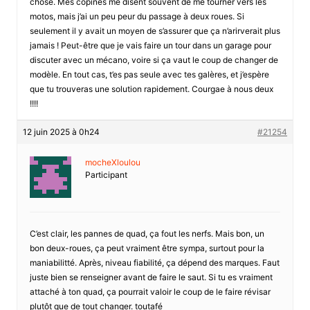
chose. Mes copines me disent souvent de me tourner vers les
motos, mais j’ai un peu peur du passage à deux roues. Si
seulement il y avait un moyen de s’assurer que ça n’arirverait plus
jamais ! Peut-être que je vais faire un tour dans un garage pour
discuter avec un mécano, voire si ça vaut le coup de changer de
modèle. En tout cas, t’es pas seule avec tes galères, et j’espère
que tu trouveras une solution rapidement. Courgae à nous deux
!!!!
12 juin 2025 à 0h24
#21254
mocheXloulou
Participant
C’est clair, les pannes de quad, ça fout les nerfs. Mais bon, un
bon deux-roues, ça peut vraiment être sympa, surtout pour la
maniabilitté. Après, niveau fiabilité, ça dépend des marques. Faut
juste bien se renseigner avant de faire le saut. Si tu es vraiment
attaché à ton quad, ça pourrait valoir le coup de le faire révisar
plutôt que de tout changer. toutafé