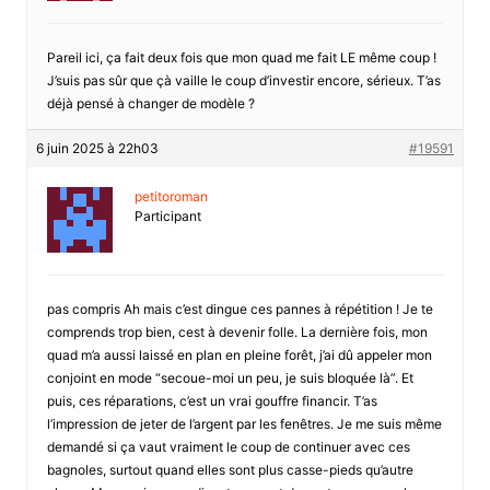
Pareil ici, ça fait deux fois que mon quad me fait LE même coup !
J’suis pas sûr que çà vaille le coup d’investir encore, sérieux. T’as
déjà pensé à changer de modèle ?
6 juin 2025 à 22h03
#19591
petitoroman
Participant
pas compris Ah mais c’est dingue ces pannes à répétition ! Je te
comprends trop bien, cest à devenir folle. La dernière fois, mon
quad m’a aussi laissé en plan en pleine forêt, j’ai dû appeler mon
conjoint en mode “secoue-moi un peu, je suis bloquée là”. Et
puis, ces réparations, c’est un vrai gouffre financir. T’as
l’impression de jeter de l’argent par les fenêtres. Je me suis même
demandé si ça vaut vraiment le coup de continuer avec ces
bagnoles, surtout quand elles sont plus casse-pieds qu’autre