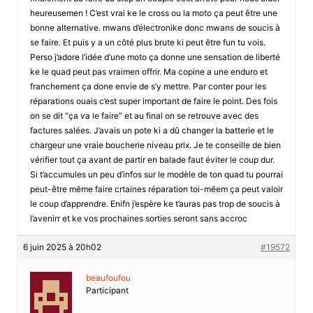
heureusemen ! C’est vrai ke le cross ou la moto ça peut être une
bonne alternative. mwans d’électronike donc mwans de soucis à
se faire. Et puis y a un côté plus brute ki peut être fun tu vois.
Perso j’adore l’idée d’une moto ça donne une sensation de liberté
ke le quad peut pas vraimen offrir. Ma copine a une enduro et
franchement ça done envie de s’y mettre. Par conter pour les
réparations ouais c’est super important de faire le point. Des fois
on se dit “ça va le faire” et au final on se retrouve avec des
factures salées. J’avais un pote ki a dû changer la batterie et le
chargeur une vraie boucherie niveau prix. Je te conseille de bien
vérifier tout ça avant de partir en balade faut éviter le coup dur.
Si t’accumules un peu d’infos sur le modèle de ton quad tu pourrai
peut-être même faire crtaines réparation toi-mêem ça peut valoir
le coup d’apprendre. Enifn j’espère ke t’auras pas trop de soucis à
l’avenirr et ke vos prochaines sorties seront sans accroc
6 juin 2025 à 20h02
#19572
beaufoufou
Participant