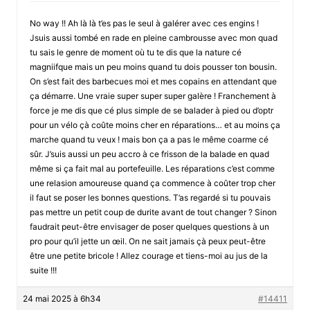
No way !! Ah là là t’es pas le seul à galérer avec ces engins !
Jsuis aussi tombé en rade en pleine cambrousse avec mon quad
tu sais le genre de moment où tu te dis que la nature cé
magniifque mais un peu moins quand tu dois pousser ton bousin.
On s’est fait des barbecues moi et mes copains en attendant que
ça démarre. Une vraie super super super galère ! Franchement à
force je me dis que cé plus simple de se balader à pied ou d’optr
pour un vélo çà coûte moins cher en réparations… et au moins ça
marche quand tu veux ! mais bon ça a pas le même coarme cé
sûr. J’suis aussi un peu accro à ce frisson de la balade en quad
même si ça fait mal au portefeuille. Les réparations c’est comme
une relasion amoureuse quand ça commence à coûter trop cher
il faut se poser les bonnes questions. T’as regardé si tu pouvais
pas mettre un petit coup de durite avant de tout changer ? Sinon
faudrait peut-être envisager de poser quelques questions à un
pro pour qu’il jette un œil. On ne sait jamais çà peux peut-être
être une petite bricole ! Allez courage et tiens-moi au jus de la
suite !!!
24 mai 2025 à 6h34
#14411