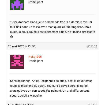
Participant
100% d’accord Haha, je te comprends trop ! La dernière fois, jai
failli finir dans un fossé avec mon quad, c’était l’angoisse. Mais
ouais, le deux-roues, cest clairement plus fun et moins stressant !
😅
30 mai 2025 à 21h53
#17104
koko1995
Participant
Sans déconner . Ah ça, les pannes de quad, c’est le cauchemar
(oups je m’éloigne du sujet). Toujours à devoir sortir la corde,
alors qu’avec un bon scoot, t’es peinard. Un vrai kiffe, surtout
sous le soleil à Marseille