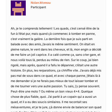
Nolan.Moreau
Participant
Ah, je te comprends tellement ! Les quads, c’est censé être de la
fun à l’état pur, mais quand çà commenec à tomber en panne,
c’est vraiment la galère. La dernière fois que je suis parti en
balade avec des amis, j’avais le même sentiment. On était en
pleine nature, le vent dans les cheveux, et là, mon engin a décidé
de me faire un joli caprice. Il a calé comme ça, sans crier gare, et
nous voilà tous là, perdus au milieu de rien. Sur le coup, jai bien
rigolé, mais après, quand il a fallu le dépanner, c’était une autre
histoire. En plus, les rerparations, ça chhiffre vite. J’avais déjà mis
pas mal de sous dans ce quad, et avec chaque panne, j’étais là à
me demander si je ne ferais pas mieux de tout laisser tomber et
de me tourner vers une autre passion. Tu sais, j’y pense souvent.
Peut-être une moto ? Ou même un bon vieux 4×4. Quelque
chose de plus fiable, quoi. J’ai parlé à un copain qui a aussi un
quad, et il a eu des soucis similaires. Il me racontait ses
mésaventures, et je te jure, çà donne envie de balancer son quad