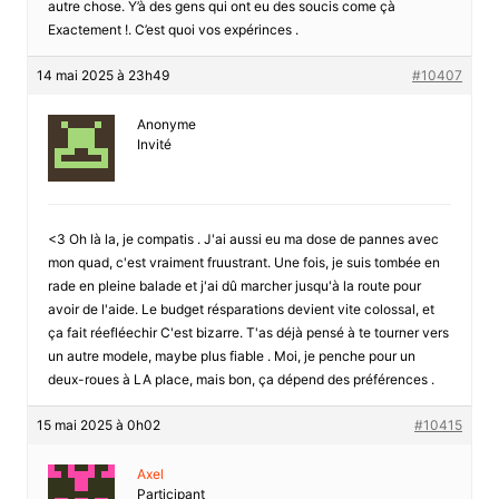
autre chose. Y’à des gens qui ont eu des soucis come çà
Exactement !. C’est quoi vos expérinces .
14 mai 2025 à 23h49
#10407
Anonyme
Invité
<3 Oh là la, je compatis . J'ai aussi eu ma dose de pannes avec
mon quad, c'est vraiment fruustrant. Une fois, je suis tombée en
rade en pleine balade et j'ai dû marcher jusqu'à la route pour
avoir de l'aide. Le budget résparations devient vite colossal, et
ça fait réefléechir C'est bizarre. T'as déjà pensé à te tourner vers
un autre modele, maybe plus fiable . Moi, je penche pour un
deux-roues à LA place, mais bon, ça dépend des préférences .
15 mai 2025 à 0h02
#10415
Axel
Participant