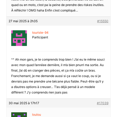
quad ou en moto, c’est pa la peine de prendre des riskes inutiles.
À réfléchir ! OMG haha Enfin c’est compliqué…
27 mai 2025 à 2h35
#15550
touriste-94
Participant
^^ Ah mon gars, je te comprends trop bien ! J’ai eu le même souci
avec mon quad l’annéee dernière, il m’a bien pnurri ma sortie. Au
final, j’ai dû en cianger des pièces, et ça m’a coûte un bras.
Franchemant, je me demande aussi si ça vaut le coup, ou si je
devrais pas me prendre une bécane plus fiable. Peut-être qu’il y
a d’autres options à creuser… T’as déjà pensé à un modele
différent ? J’y comprends rien jsais pas
30 mai 2025 à 17h17
#17039
loulou