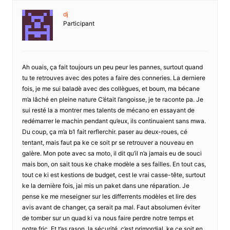
dj
Participant
Ah ouais, ça fait toujours un peu peur les pannes, surtout quand
tu te retrouves avec des potes a faire des conneries. La derniere
fois, je me sui baladè avec des collègues, et boum, ma bécane
m’a lâché en pleine nature C’était l’angoisse, je te raconte pa. Je
sui resté la a montrer mes talents de mécano en essayant de
redémarrer le machin pendant qu’eux, ils continuaient sans mwa.
Du coup, ça m’a b1 fait rerflerchir. paser au deux-roues, cé
tentant, mais faut pa ke ce soit pr se retrouver a nouveau en
galère. Mon pote avec sa moto, il dit qu’il n’a jamais eu de souci
mais bon, on sait tous ke chake modèle a ses failles. En tout cas,
tout ce ki est kestions de budget, cest le vrai casse-tête, surtout
ke la dernière fois, jai mis un paket dans une réparation. Je
pense ke me rneseigner sur les differrents modèles et lire des
avis avant de changer, ça serait pa mal. Faut absolumen éviter
de tomber sur un quad ki va nous faire perdre notre temps et
notre fric. Et t’as rason, la sécurité, c’est primordial. ke ce soit en