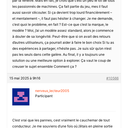
par la fenêtre. Mais en fait, je crois que c’est un peu le lot de tous
les passionnés de machines. Ça fait partie du jeu, mes il faut
aussi savoir s’écouter. Si ça devient trop lourd financièrement –
et mentalement –, il faut pas hésiter à changer. Je me demande,
c’est quoi le problème, en fait ? Est-ce que c’est la marque, le
modèle ? Moi, j’ai un modèle assez standard, alors je commence
à douter de sa longévité. Peut-être que si on avait des retours
d’autres utilisateurs, ça pourrait aider à faire le bon choix Si tu as
des expériences à partager, n’hésite pas. Je suis sûr qu’on n’est
pas les seuls dans cette galère. Au final, il y a toujours une
solution ou une meilleure option à explorer. Ça vaut le coup de
creuser le sujet ensemble Comment ça ?
15 mai 2025 à 9h16
#10566
nerveux_lecteur2005
Participant
C’est vrai que les pannes, cest vraiment le cauchemar de tout
conducteur. Je me souviens d’une fois où j’étais en pleine sortie