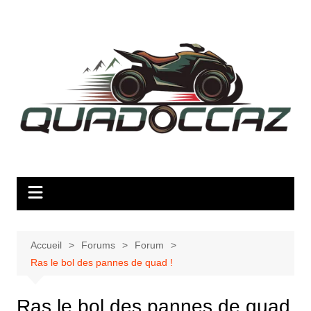
Aller
au
contenu
Accueil
Forums
Forum
Ras le bol des pannes de quad !
Ras le bol des pannes de quad