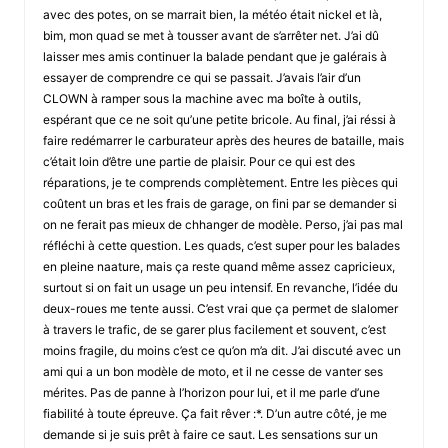
avec des potes, on se marrait bien, la météo était nickel et là,
bim, mon quad se met à tousser avant de s’arrêter net. J’ai dû
laisser mes amis continuer la balade pendant que je galérais à
essayer de comprendre ce qui se passait. J’avais l’air d’un
CLOWN à ramper sous la machine avec ma boîte à outils,
espérant que ce ne soit qu’une petite bricole. Au final, j’ai réssi à
faire redémarrer le carburateur après des heures de bataille, mais
c’était loin d’être une partie de plaisir. Pour ce qui est des
réparations, je te comprends complètement. Entre les pièces qui
coûtent un bras et les frais de garage, on fini par se demander si
on ne ferait pas mieux de chhanger de modèle. Perso, j’ai pas mal
réfléchi à cette question. Les quads, c’est super pour les balades
en pleine naature, mais ça reste quand même assez capricieux,
surtout si on fait un usage un peu intensif. En revanche, l’idée du
deux-roues me tente aussi. C’est vrai que ça permet de slalomer
à travers le trafic, de se garer plus facilement et souvent, c’est
moins fragile, du moins c’est ce qu’on m’a dit. J’ai discuté avec un
ami qui a un bon modèle de moto, et il ne cesse de vanter ses
mérites. Pas de panne à l’horizon pour lui, et il me parle d’une
fiabilité à toute épreuve. Ça fait rêver :*. D’un autre côté, je me
demande si je suis prêt à faire ce saut. Les sensations sur un