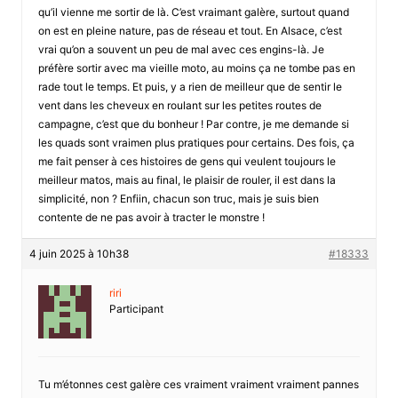
qu’il vienne me sortir de là. C’est vraimant galère, surtout quand
on est en pleine nature, pas de réseau et tout. En Alsace, c’est
vrai qu’on a souvent un peu de mal avec ces engins-là. Je
préfère sortir avec ma vieille moto, au moins ça ne tombe pas en
rade tout le temps. Et puis, y a rien de meilleur que de sentir le
vent dans les cheveux en roulant sur les petites routes de
campagne, c’est que du bonheur ! Par contre, je me demande si
les quads sont vraimen plus pratiques pour certains. Des fois, ça
me fait penser à ces histoires de gens qui veulent toujours le
meilleur matos, mais au final, le plaisir de rouler, il est dans la
simplicité, non ? Enfiin, chacun son truc, mais je suis bien
contente de ne pas avoir à tracter le monstre !
4 juin 2025 à 10h38
#18333
riri
Participant
Tu m’étonnes cest galère ces vraiment vraiment vraiment pannes