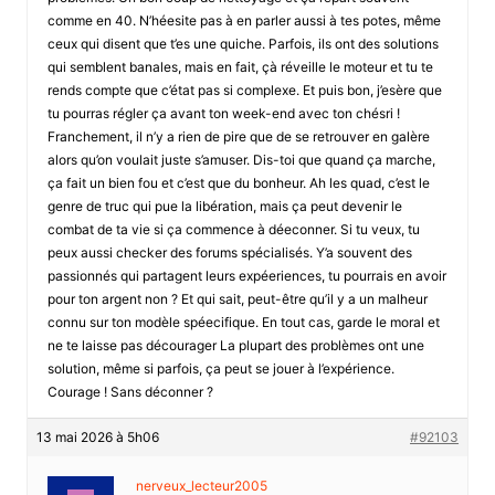
comme en 40. N’héesite pas à en parler aussi à tes potes, même
ceux qui disent que t’es une quiche. Parfois, ils ont des solutions
qui semblent banales, mais en fait, çà réveille le moteur et tu te
rends compte que c’état pas si complexe. Et puis bon, j’esère que
tu pourras régler ça avant ton week-end avec ton chésri !
Franchement, il n’y a rien de pire que de se retrouver en galère
alors qu’on voulait juste s’amuser. Dis-toi que quand ça marche,
ça fait un bien fou et c’est que du bonheur. Ah les quad, c’est le
genre de truc qui pue la libération, mais ça peut devenir le
combat de ta vie si ça commence à déeconner. Si tu veux, tu
peux aussi checker des forums spécialisés. Y’a souvent des
passionnés qui partagent leurs expéeriences, tu pourrais en avoir
pour ton argent non ? Et qui sait, peut-être qu’il y a un malheur
connu sur ton modèle spéecifique. En tout cas, garde le moral et
ne te laisse pas décourager La plupart des problèmes ont une
solution, même si parfois, ça peut se jouer à l’expérience.
Courage ! Sans déconner ?
13 mai 2026 à 5h06
#92103
nerveux_lecteur2005