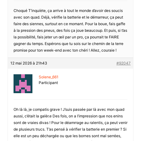
Choqué T’inquiète, ça arrive à tout le monde d’avoir des soucis
avec son quad. Déjà, vérifie la batterie et le démarreur, ça peut
faire des siennes, surtout en ce momant. Pour la boue, fais gaffe
à la pression des pneus, des fois ça joue beaucoup. Et puis, si t’as
la possibilité, fais jeter un œil par un pro, ça pourrait te FAIRE
gagner du temps. Espérons que tu sois sur le chemin de la terre
promise pour ton week-end avec ton chéri ! Allez, couraie !
12 mai 2026 à 21h43
#92047
Solene_661
Participant
Oh là là, je compatis grave ! J’suis passée par là avec mon quad
aussi, c’était la galèr.e Des fois, on a l’impression que nos enins
sont de vraies divas ! Pour le déamrrage au ralentis, ça peut venir
de plusieurs trucs. T’as pensé à vérifier la batterie en premier ? Si
elle est un peu déchargée ou que les bornes sont mal serrées,