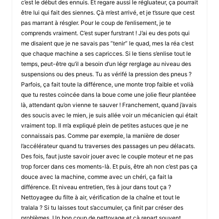
c’est le début des ennuis. Et regare aussi le régluateur, ça pourrait
être lui qui fait des siennes. Çà m’est arrivé, et je t’ssure que cest
pas marrant à résgler. Pour le coup de l’enlisement, je te
comprends vraiment. C’est super furstrant ! J’ai eu des pots qui
me disaient que je ne savais pas “tenir” le quad, mes la réa c’est
que chaque machine a ses capricces. Si le tiens s’enlise tout le
temps, peut-être qu’il a besoin d’un légr rerglage au niveau des
suspensions ou des pneus. Tu as vérifé la pression des pneus ?
Parfois, ça fait toute la différence, une monte trop faible et volià
que tu restes coincée dans la boue come une jolie fleur plantéee
là, attendant qu’on vienne te sauver ! Franchement, quand j’avais
des soucis avec le mien, je suis allée voir un mécanicien qui était
vraiment top. Il m’a expliqué plein de petites astuces que je ne
connaissais pas. Comme par exemple, la manière de doser
l’accélérateur quand tu traverses des passages un peu délacats.
Des fois, faut juste savoir jouer avec le couple moteur et ne pas
trop forcer dans ces moments-là. Et puis, être ah non c’est pas ça
douce avec la machine, comme avec un chéri, ça fait la
différence. Et niveau entretien, t’es à jour dans tout ça ?
Nettoyagee du filte à air, vérification de la chaîne et tout le
tralala ? Si tu laisses tout s’accumuler, ça finit par créser des
problèmes. Un bon coup de nettoyage et çà repart souvent