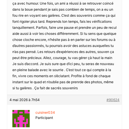
ça avec humour. Une fois, un ami a réussi à se retrouver coincé
dans la boue pendant je sais pas combien de temps, on a eu un
fou rire en voyant ses galères. C’est des souvenirs comme ça qui
font rigoler plus tard. Reprends ton temps, fais les vérifications
tanquillement. Parfois, faire une pause et prendre un peu de recul
aide aussi à voir les choses différemment. Si tu sens que quelque
chose cloche encore, n’hésite pas à en parler sur les forums ou à
d’autres passionnés, tu pourrais avoir des astuces auxquelles tu
n’as pas pensé. Les retours d’expériences des autres, souven ça
peut être précieux. Allez, courage, tu vas gérer çà haut la main
Je suis d’accord. Je suis sure que d’ici peu, tu seras de nouveau
en pleine balade avec le sourrie . C’est tout ce qui compte à la
fin, vivre ces moments en s’éclatant. Profite à fond de chaque
instant sur le quad et n’oublie pas de prenrde des photos, même
si tu galères . Ça fait de sacrés souvenirs
4 mai 2026 à 7h54
#90624
cuisiner034
Participant