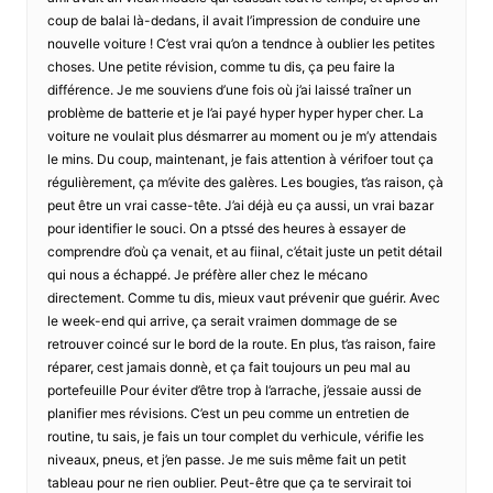
coup de balai là-dedans, il avait l’impression de conduire une
nouvelle voiture ! C’est vrai qu’on a tendnce à oublier les petites
choses. Une petite révision, comme tu dis, ça peu faire la
différence. Je me souviens d’une fois où j’ai laissé traîner un
problème de batterie et je l’ai payé hyper hyper hyper cher. La
voiture ne voulait plus désmarrer au moment ou je m’y attendais
le mins. Du coup, maintenant, je fais attention à vérifoer tout ça
régulièrement, ça m’évite des galères. Les bougies, t’as raison, çà
peut être un vrai casse-tête. J’ai déjà eu ça aussi, un vrai bazar
pour identifier le souci. On a ptssé des heures à essayer de
comprendre d’où ça venait, et au fiinal, c’était juste un petit détail
qui nous a échappé. Je préfère aller chez le mécano
directement. Comme tu dis, mieux vaut prévenir que guérir. Avec
le week-end qui arrive, ça serait vraimen dommage de se
retrouver coincé sur le bord de la route. En plus, t’as raison, faire
réparer, cest jamais donnè, et ça fait toujours un peu mal au
portefeuille Pour éviter d’être trop à l’arrache, j’essaie aussi de
planifier mes révisions. C’est un peu comme un entretien de
routine, tu sais, je fais un tour complet du verhicule, vérifie les
niveaux, pneus, et j’en passe. Je me suis même fait un petit
tableau pour ne rien oublier. Peut-être que ça te servirait toi