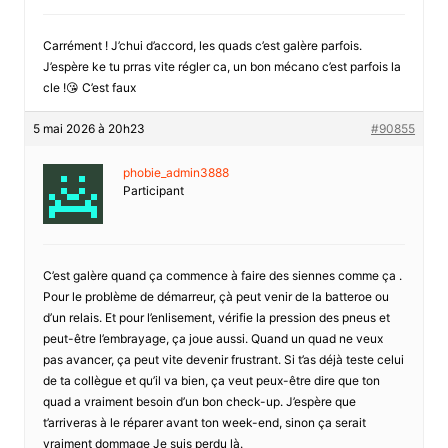
Carrément ! J’chui d’accord, les quads c’est galère parfois.
J’espère ke tu prras vite régler ca, un bon mécano c’est parfois la
cle !😘 C’est faux
5 mai 2026 à 20h23
#90855
phobie_admin3888
Participant
C’est galère quand ça commence à faire des siennes comme ça .
Pour le problème de démarreur, çà peut venir de la batteroe ou
d’un relais. Et pour l’enlisement, vérifie la pression des pneus et
peut-être l’embrayage, ça joue aussi. Quand un quad ne veux
pas avancer, ça peut vite devenir frustrant. Si t’as déjà teste celui
de ta collègue et qu’il va bien, ça veut peux-être dire que ton
quad a vraiment besoin d’un bon check-up. J’espère que
t’arriveras à le réparer avant ton week-end, sinon ça serait
vraiment dommage Je suis perdu là.