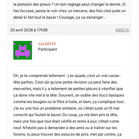
la pression des pneus ? Un bon reglage peut changer la donne. Si
t’as l’occase, passe le voir chez un mecano, des fois c’est juste un
detail ki fait tout le bazar ! Courage, ça va s’arranger .
25 avril 2026 à 17h58
#89576
zaza8416
Participant
Oh, je te comprends tellement . Les quads, c’est un vrai casse-
tête parfois. C’est sûr qu’une petite révision ça peut faire des
merveilles, mais il y a tellement de petites pièces à vésrifier que
ça done vite mal à la tête. Souvent, on oublie des trucs basiques
comme les bougies ou le filtre à huile, et bam, ça complique tout .
J’ai eu une fois un problème similaire, où c’était juste un fil mal
conecté qui foutait le bazar. Du coup, ça m’a bien pris la tête,
mais une fois que tout était vérifié et remis à jour, c’était come
neuf. N’hésite pas à demander à des amis ou à traîner sur les
forums, tu peux trouver des astuces de pros. met par contre, ça