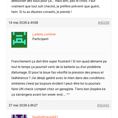
débourser des sous pour ça… mais bon, pas le choix. Faut
vraiment que tout soit checké, je préfère prévenir que guérir,
hein. Si tu as d’autres conseils, je prends !
14 mai 2026 à 4h58
#92256
j_adore_cuisiner
Participant
Franchement ça doit être super frustrant ! Si ton quad démarre pa
tout le temps ça pourrait venir de la batterie ou d’un problème
d’allumage. Et pour la boue t’as vésrifié la pression des pneus et
l’adhérence ? J’ai déejà galéré avec le mien dans des conditions
similaires c’eest pa toujours évident ! peut-être ke tu pourrais
faire UN check complet chez un garagiste. Tiens bon j’espére ke
ça s’arrangera avant ton week-end … ^^
27 mai 2026 à 6h27
#92440
fouohollywood31