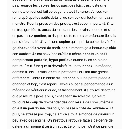
pas, regarde les câbles, les cosses. des fois, c’est juste une
connetcion qui est faillée et ça fait tout flancher. J’ai souvent
remarqué que les petits détails, ce son eux qui foutent un bazar
monstre. Pour la pression des pneus, c’est super important. Si tu
es trop gonflée, tu auras du mal dans les terrains boueux, et si tu
es pas assez gonflée, tu risques de te retrouver enfoncée (je sais
pas si c’est clair). J’avais une copine qui a pris la peine de vérifier
ça chaque fois avant de partir, et clairemant, ça a beaucoup aidé
son confort. Je me souviens qu’elle a même acheté un petit
compresseur portable, hyper pratique quand tu es en pleine
nature. Peut-être que tu devrais faire un tour chez un mécano,
comme tu dis. Parfois, c’est un petit détail qui fait une gresse
différence. Genre un câble mal branché ou une petite pièce à
changer, et hop, c’est reparti. J’avais super super demandé à un
mécano de vérifier un quad, et franchement, il a trouvé des trucs
que je n’aurais jamais vus, c’est assez incroyable. Ça vaut
toujours le coup de dmmander des conseils à des pros, même si
on est un peu douée, des fois, on passe à côté de l’évidence. Et
puis, ne stresse pas trop, ça arrive à tout le monde de galérer un
peu avec ces engins. On s’est tous retrouvé face à ce genre de
galère à un moment ou à un autre. Le principal, c’est de prendre