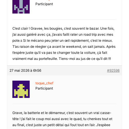
Participant
C’est clair ! Gravee, les bougies, c’est souvent le bazar. Une fois,
j’ai aussi galéré avec ça, j’avais failli rater un road trip avec mes
pote.s Si le mécano peu jeter un œil rapidement, c’est le mieux.
T’as raison de réegler ça avant le weekend, on sait jamais. Après
t’espère juste qu’il va pas te changer toute la voiture, çà fait
vraiment mal au portefeuille. Tiens-moi au jus de ce qu’il dit !!!
27 mai 2026 à 6h56
#92598
toque_chef
Participant
Grave, la batterie et le démarreur, c’est souvent un vrai casse-
tête ! j’ai fait le coup moi aussi avec le quad, tu chenkes tout et
au final, c’est juste un petit détai qui fout tout en l’air. J’espèee