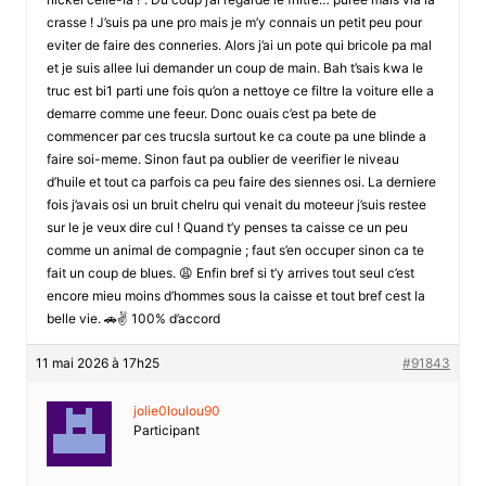
crasse ! J’suis pa une pro mais je m’y connais un petit peu pour
eviter de faire des conneries. Alors j’ai un pote qui bricole pa mal
et je suis allee lui demander un coup de main. Bah t’sais kwa le
truc est bi1 parti une fois qu’on a nettoye ce filtre la voiture elle a
demarre comme une feeur. Donc ouais c’est pa bete de
commencer par ces trucsla surtout ke ca coute pa une blinde a
faire soi-meme. Sinon faut pa oublier de veerifier le niveau
d’huile et tout ca parfois ca peu faire des siennes osi. La derniere
fois j’avais osi un bruit chelru qui venait du moteeur j’suis restee
sur le je veux dire cul ! Quand t’y penses ta caisse ce un peu
comme un animal de compagnie ; faut s’en occuper sinon ca te
fait un coup de blues. 😩 Enfin bref si t’y arrives tout seul c’est
encore mieu moins d’hommes sous la caisse et tout bref cest la
belle vie. 🚗✌️ 100% d’accord
11 mai 2026 à 17h25
#91843
jolie0loulou90
Participant