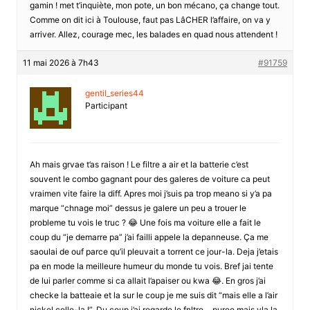
gamin ! met t’inquiète, mon pote, un bon mécano, ça change tout.
Comme on dit ici à Toulouse, faut pas LâCHER l’affaire, on va y
arriver. Allez, courage mec, les balades en quad nous attendent !
11 mai 2026 à 7h43
#91759
gentil_series44
Participant
Ah mais grvae t’as raison ! Le filtre a air et la batterie c’est
souvent le combo gagnant pour des galeres de voiture ca peut
vraimen vite faire la diff. Apres moi j’suis pa trop meano si y’a pa
marque “chnage moi” dessus je galere un peu a trouer le
probleme tu vois le truc ? 😂 Une fois ma voiture elle a fait le
coup du “je demarre pa” j’ai failli appele la depanneuse. Ça me
saoulai de ouf parce qu’il pleuvait a torrent ce jour-la. Deja j’etais
pa en mode la meilleure humeur du monde tu vois. Bref jai tente
de lui parler comme si ca allait l’apaiser ou kwa 😂. En gros j’ai
checke la batteaie et la sur le coup je me suis dit “mais elle a l’air
nickel celle-la !”. Du coup j’ai regarde le fnltre… puree mais vla la