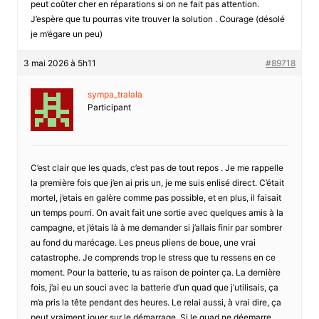
peut coûter cher en réparations si on ne fait pas attention.
J’espère que tu pourras vite trouver la solution . Courage (désolé
je m’égare un peu)
3 mai 2026 à 5h11
#89718
sympa_tralala
Participant
C’est clair que les quads, c’est pas de tout repos . Je me rappelle
la première fois que j’en ai pris un, je me suis enlisé direct. C’était
mortel, j’etais en galère comme pas possible, et en plus, il faisait
un temps pourri. On avait fait une sortie avec quelques amis à la
campagne, et j’étais là à me demander si j’allais finir par sombrer
au fond du marécage. Les pneus pliens de boue, une vrai
catastrophe. Je comprends trop le stress que tu ressens en ce
moment. Pour la batterie, tu as raison de pointer ça. La dernière
fois, j’ai eu un souci avec la batterie d’un quad que j’utilisais, ça
m’a pris la tête pendant des heures. Le relai aussi, à vrai dire, ça
peut vraiment jouer sur le démarrage. Si le quad ne déemarre