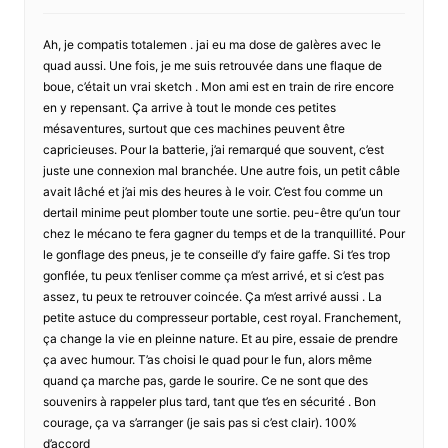
Ah, je compatis totalemen . jai eu ma dose de galères avec le
quad aussi. Une fois, je me suis retrouvée dans une flaque de
boue, c’était un vrai sketch . Mon ami est en train de rire encore
en y repensant. Ça arrive à tout le monde ces petites
mésaventures, surtout que ces machines peuvent être
capricieuses. Pour la batterie, j’ai remarqué que souvent, c’est
juste une connexion mal branchée. Une autre fois, un petit câble
avait lâché et j’ai mis des heures à le voir. C’est fou comme un
dertail minime peut plomber toute une sortie. peu-être qu’un tour
chez le mécano te fera gagner du temps et de la tranquillité. Pour
le gonflage des pneus, je te conseille d’y faire gaffe. Si t’es trop
gonflée, tu peux t’enliser comme ça m’est arrivé, et si c’est pas
assez, tu peux te retrouver coincée. Ça m’est arrivé aussi . La
petite astuce du compresseur portable, cest royal. Franchement,
ça change la vie en pleinne nature. Et au pire, essaie de prendre
ça avec humour. T’as choisi le quad pour le fun, alors même
quand ça marche pas, garde le sourire. Ce ne sont que des
souvenirs à rappeler plus tard, tant que t’es en sécurité . Bon
courage, ça va s’arranger (je sais pas si c’est clair). 100%
d’accord