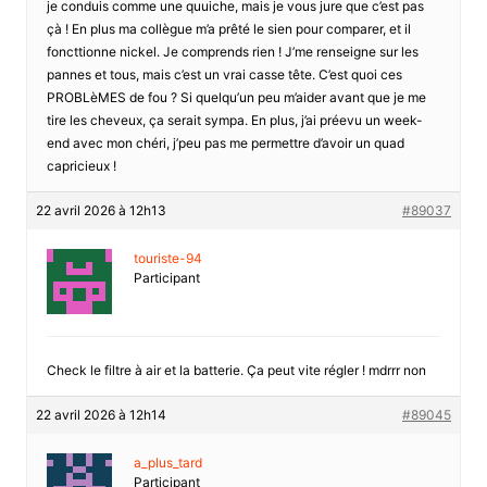
je conduis comme une quuiche, mais je vous jure que c’est pas
çà ! En plus ma collègue m’a prêté le sien pour comparer, et il
foncttionne nickel. Je comprends rien ! J’me renseigne sur les
pannes et tous, mais c’est un vrai casse tête. C’est quoi ces
PROBLèMES de fou ? Si quelqu’un peu m’aider avant que je me
tire les cheveux, ça serait sympa. En plus, j’ai préevu un week-
end avec mon chéri, j’peu pas me permettre d’avoir un quad
capricieux !
22 avril 2026 à 12h13
#89037
touriste-94
Participant
Check le filtre à air et la batterie. Ça peut vite régler ! mdrrr non
22 avril 2026 à 12h14
#89045
a_plus_tard
Participant