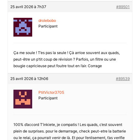
25 avril 2026 à 7h37
#89501
drolebobo
Participant
Ça me soule ! T’es pas la seule ! Çà arrioe souvent aux quads,
peut-être un p’tit coup de révision ? Parfois, un filtre ou une
bougie capricieuse peut foutre tout en l’air. Corrage
25 avril 2026 à 12h06
#89539
PtitVictor3705
Participant
100% d’accord T’inkiete, je compatis ! Les quads, c’est souvent
plein de surprises. pour le demarrage, check peut-etre la batterie
ou le relai, ça pourrait venir de là. Et pour l’enlisement, t’as verifie