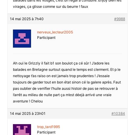
balades dans les Vosges, c’est un régal à conduire. Enjoy bien les
virages, ça glisse comme sur du beurre ! faux
14 mai 2025 à 7h40
#9988
nerveux_lecteur2005
Participant
Ah oui le Grizzly il fait b1 son boulot ça cé sûr ! J’adore les
balades en Bretagne surtout quand le temps est clerment. Et p le
nettoyage t’as raiso on est jamais trop prudentes ! J’essaie
toujours de garder tout en bon état sinon cé la galere après. Faut
pas oublier de verrifier l’huile aussi histoir de pas se retrouver à
l’arrêt au milieu de nulle part ça m’est déejà arrivé une vraie
aventure ! Chelou
14 mai 2025 à 23h01
#10384
trop_tard1995
Participant