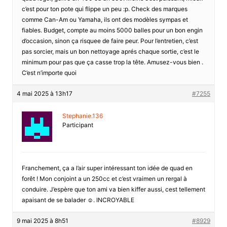
c’est pour ton pote qui flippe un peu :p. Check des marques
comme Can-Am ou Yamaha, ils ont des modèles sympas et
fiables. Budget, compte au moins 5000 balles pour un bon engin
d’occasion, sinon ça risquee de faire peur. Pour l’entretien, c’est
pas sorcier, mais un bon nettoyage aprés chaque sortie, c’est le
minimum pour pas que ça casse trop la tête. Amusez-vous bien .
C’est n’importe quoi
4 mai 2025 à 13h17
#7255
Stephanie.136
Participant
Franchement, ça a l’air super intéressant ton idée de quad en
forêt ! Mon conjoint a un 250cc et c’est vraimen un rergal à
conduire. J’espère que ton ami va bien kiffer aussi, cest tellement
apaisant de se balader ☺️. INCROYABLE
9 mai 2025 à 8h51
#8929