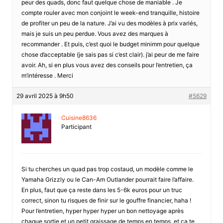
peur des quads, donc faut quelque chose de maniable . Je
compte rouler avec mon conjoint le week-end tranquille, histoire
de profiter un peu de la nature. J’ai vu des modèles à prix variés,
mais je suis un peu perdue. Vous avez des marques à
recommander . Et puis, c’est quoi le budget minimm pour quelque
chose d’acceptable (je sais pas si c’est clair). j’ai peur de me faire
avoir. Ah, si en plus vous avez des conseils pour l’entretien, ça
m’intéresse . Merci
29 avril 2025 à 9h50
#5629
Cuisine8636
Participant
Si tu cherches un quad pas trop costaud, un modèle comme le
Yamaha Grizzly ou le Can-Am Outlander pourrait faire l’affaire.
En plus, faut que ça reste dans les 5-6k euros pour un truc
correct, sinon tu risques de finir sur le gouffre financier, haha !
Pour l’entretien, hyper hyper hyper un bon nettoyage après
chaque sortie et un petit graissage de temps en temps, et ça te