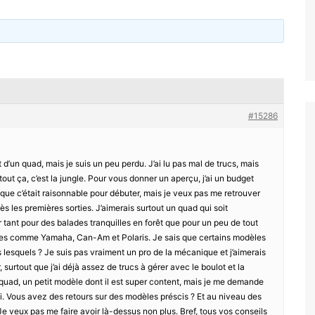
#15286
 d’un quad, mais je suis un peu perdu. J’ai lu pas mal de trucs, mais
tout ça, c’est la jungle. Pour vous donner un aperçu, j’ai un budget
 que c’était raisonnable pour débuter, mais je veux pas me retrouver
ès les premières sorties. J’aimerais surtout un quad qui soit
er tant pour des balades tranquilles en forêt que pour un peu de tout
ques comme Yamaha, Can-Am et Polaris. Je sais que certains modèles
lesquels ? Je suis pas vraiment un pro de la mécanique et j’aimerais
 surtout que j’ai déjà assez de trucs à gérer avec le boulot et la
n quad, un petit modèle dont il est super content, mais je me demande
oi. Vous avez des retours sur des modèles préscis ? Et au niveau des
 veux pas me faire avoir là-dessus non plus. Bref, tous vos conseils