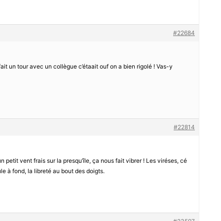
#22684
 fait un tour avec un collègue c’étaait ouf on a bien rigolé ! Vas-y
#22814
petit vent frais sur la presqu’île, ça nous fait vibrer ! Les viréses, cé
e à fond, la libreté au bout des doigts.