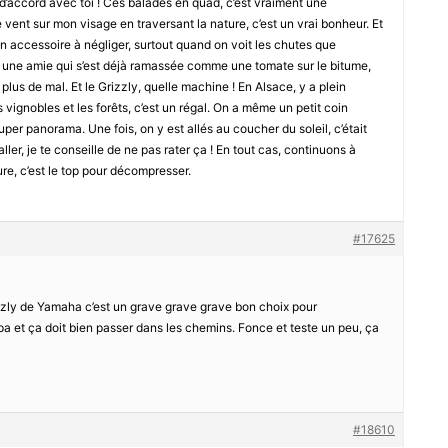
accord avec toi ! Ces balades en quad, c’est vraiment une
e vent sur mon visage en traversant la nature, c’est un vrai bonheur. Et
 un accessoire à négliger, surtout quand on voit les chutes que
i une amie qui s’est déjà ramassée comme une tomate sur le bitume,
 plus de mal. Et le Grizzly, quelle machine ! En Alsace, y a plein
s vignobles et les forêts, c’est un régal. On a même un petit coin
uper panorama. Une fois, on y est allés au coucher du soleil, c’était
aller, je te conseille de ne pas rater ça ! En tout cas, continuons à
re, c’est le top pour décompresser.
#17625
izzly de Yamaha c’est un grave grave grave bon choix pour
a et ça doit bien passer dans les chemins. Fonce et teste un peu, ça
#18610