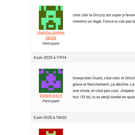
c’est clair le Grizzly est super p l’ave
chemins un régal. Fonce tu vas pas le 
cherche_somme
il8089
Participant
4 juin 2025 à 17h14
trooop bien Ouais, c’est clair, le Griz
grave et franchement, ça déchire. Le c
une chute, et c’est pas cool. J’esper
Emile414414
truc ! Et toi, tu es derjà tombé en qua
Participant
5 juin 2025 à 15h20