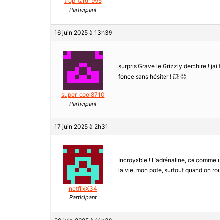
trop_tard1995
Participant
16 juin 2025 à 13h39
surpris Grave le Grizzly derchire ! jai
fonce sans hésiter ! 💥 🙂
super_cool8710
Participant
17 juin 2025 à 2h31
Incroyable ! L’adrénaline, cé comme un 
la vie, mon pote, surtout quand on roul
netflixX34
Participant