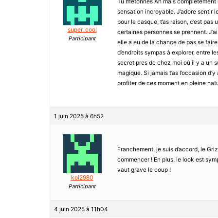
Tu m’étonnes Ah mais complètement d’
sensation incroyable. J’adore sentir l
pour le casque, t’as raison, c’est pas
super_cool
certaines personnes se prennent. J’a
Participant
elle a eu de la chance de pas se faire
d’endroits sympas à explorer, entre le
secret pres de chez moi où il y a un s
magique. Si jamais t’as l’occasion d’y 
profiter de ces moment en pleine natu
1 juin 2025 à 6h52
Franchement, je suis d’accord, le Gr
commencer ! En plus, le look est symp
vaut grave le coup !
koi2980
Participant
4 juin 2025 à 11h04