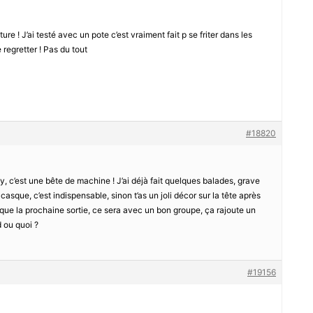
nture ! J’ai testé avec un pote c’est vraiment fait p se friter dans les
regretter ! Pas du tout
#18820
zly, c’est une bête de machine ! J’ai déjà fait quelques balades, grave
asque, c’est indispensable, sinon t’as un joli décor sur la tête après
e que la prochaine sortie, ce sera avec un bon groupe, ça rajoute un
d ou quoi ?
#19156