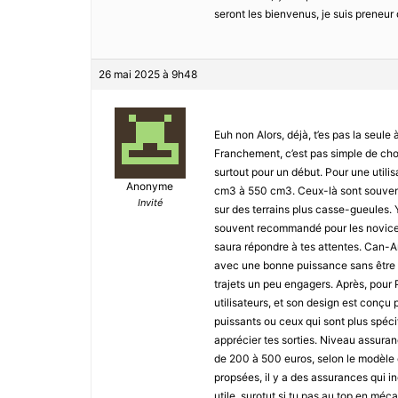
seront les bienvenus, je suis preneur
26 mai 2025 à 9h48
Euh non Alors, déjà, t’es pas la seul
Franchement, c’est pas simple de choi
surtout pour un début. Pour une utilis
Anonyme
cm3 à 550 cm3. Ceux-là sont souvent 
Invité
sur des terrains plus casse-gueules. 
souvent recommandé pour les novices. 
saura répondre à tes attentes. Can-
avec une bonne puissance sans être tro
trajets un peu engagers. Après, pour
utilisateurs, et son design est conçu p
puissants ou ceux qui sont plus spécif
apprécier tes sorties. Niveau assuranc
de 200 à 500 euros, selon le modèle e
propsées, il y a des assurances qui i
utile, surotut si tu pas au top en méc