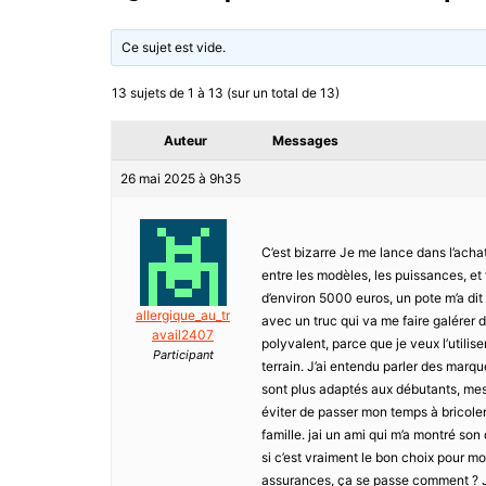
Ce sujet est vide.
13 sujets de 1 à 13 (sur un total de 13)
Auteur
Messages
26 mai 2025 à 9h35
C’est bizarre Je me lance dans l’achat
entre les modèles, les puissances, et 
d’environ 5000 euros, un pote m’a dit
allergique_au_tr
avec un truc qui va me faire galérer d
avail2407
polyvalent, parce que je veux l’utilis
Participant
terrain. J’ai entendu parler des mar
sont plus adaptés aux débutants, mes 
éviter de passer mon temps à bricoler,
famille. jai un ami qui m’a montré so
si c’est vraiment le bon choix pour m
assurances, ça se passe comment ? Je