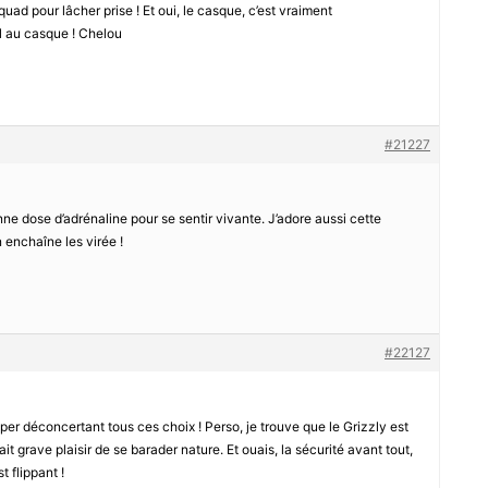
quad pour lâcher prise ! Et oui, le casque, c’est vraiment
al au casque ! Chelou
#21227
e dose d’adrénaline pour se sentir vivante. J’adore aussi cette
 enchaîne les virée !
#22127
per déconcertant tous ces choix ! Perso, je trouve que le Grizzly est
t grave plaisir de se barader nature. Et ouais, la sécurité avant tout,
t flippant !