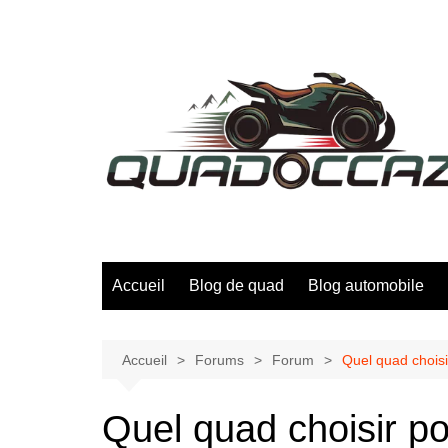
Aller
au
contenu
Accueil
Blog de quad
Blog automobile
Accueil
Forums
Forum
Quel quad choisi
Quel quad choisir p