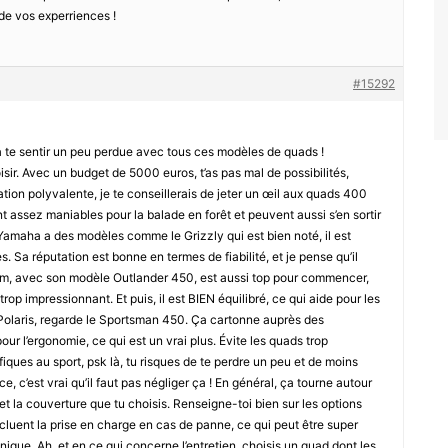
 de vos experriences !
#15292
e à te sentir un peu perdue avec tous ces modèles de quads !
sir. Avec un budget de 5000 euros, t’as pas mal de possibilités,
ation polyvalente, je te conseillerais de jeter un œil aux quads 400
assez maniables pour la balade en forêt et peuvent aussi s’en sortir
Yamaha a des modèles comme le Grizzly qui est bien noté, il est
Sa réputation est bonne en termes de fiabilité, et je pense qu’il
Am, avec son modèle Outlander 450, est aussi top pour commencer,
p impressionnant. Et puis, il est BIEN équilibré, ce qui aide pour les
 Polaris, regarde le Sportsman 450. Ça cartonne auprès des
our l’ergonomie, ce qui est un vrai plus. Évite les quads trop
iques au sport, psk là, tu risques de te perdre un peu et de moins
e, c’est vrai qu’il faut pas négliger ça ! En général, ça tourne autour
t la couverture que tu choisis. Renseigne-toi bien sur les options
ncluent la prise en charge en cas de panne, ce qui peut être super
anique. Ah, et en ce qui concerne l’entretien, choisis un quad dont les