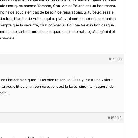
grandes marques comme Yamaha, Can-Am et Polaris ont un bon réseau
moins de soucis en cas de besoin de réparations. Si tu peux, essaie
écider, histoire de voir ce qui te plaît vraiment en termes de confort
compte que la sécurité, c’est primordial. Équipe-toi d’un bon casque
ent, une sortie tranquillou en quad en pleine nature, c’est génial et
n modèle !
#15296
r ces balades en quad ! T’as bien raison, le Grizzly, c’est une valeur
ù tu veux. Et puis, un bon casque, c’est la base, sinon tu risquerai de
ein !
#15303