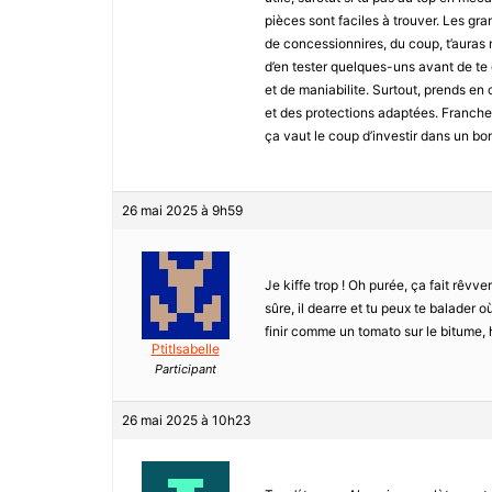
pièces sont faciles à trouver. Les 
de concessionnires, du coup, t’auras 
d’en tester quelques-uns avant de te d
et de maniabilite. Surtout, prends en 
et des protections adaptées. Franchem
ça vaut le coup d’investir dans un bo
26 mai 2025 à 9h59
Je kiffe trop ! Oh purée, ça fait rêvve
sûre, il dearre et tu peux te balader o
finir comme un tomato sur le bitume, h
PtitIsabelle
Participant
26 mai 2025 à 10h23