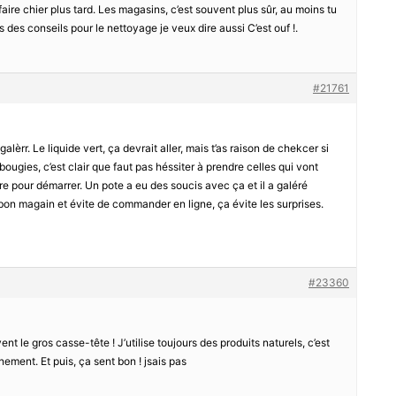
faire chier plus tard. Les magasins, c’est souvent plus sûr, au moins tu
 des conseils pour le nettoyage je veux dire aussi C’est ouf !.
#21761
alèrr. Le liquide vert, ça devrait aller, mais t’as raison de chekcer si
ougies, c’est clair que faut pas héssiter à prendre celles qui vont
ière pour démarrer. Un pote a eu des soucis avec ça et il a galéré
n magain et évite de commander en ligne, ça évite les surprises.
#23360
nt le gros casse-tête ! J’utilise toujours des produits naturels, c’est
nement. Et puis, ça sent bon ! jsais pas