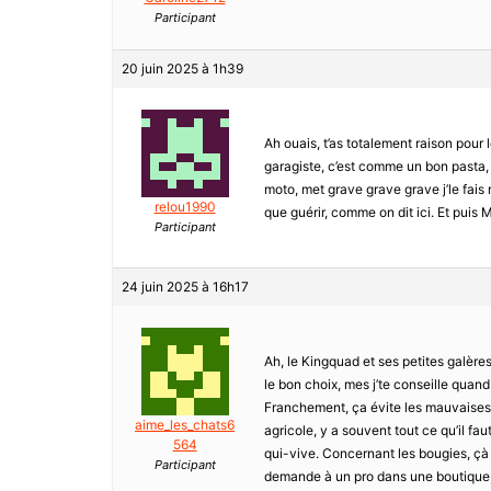
Participant
20 juin 2025 à 1h39
Ah ouais, t’as totalement raison pour l
garagiste, c’est comme un bon pasta,
moto, met grave grave grave j’le fais
relou1990
que guérir, comme on dit ici. Et puis Ma
Participant
24 juin 2025 à 16h17
Ah, le Kingquad et ses petites galères
le bon choix, mes j’te conseille quand
Franchement, ça évite les mauvaises 
aime_les_chats6
agricole, y a souvent tout ce qu’il fa
564
qui-vive. Concernant les bougies, çà
Participant
demande à un pro dans une boutique, 