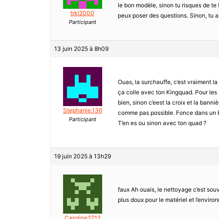
le bon modèle, sinon tu risques de te 
trkl2000
peux poser des questions. Sinon, tu as
Participant
13 juin 2025 à 8h09
Ouas, la surchauffe, c’est vraiment la g
ça colle avec ton Kingquad. Pour les b
bien, sinon c’eest la croix et la bann
Stephanie.136
comme pas possible. Fonce dans un bo
Participant
T’en es ou sinon avec ton quad ?
19 juin 2025 à 13h29
faux Ah ouais, le nettoyage c’est souve
plus doux pour le matériel et l’environ
Caroline2712