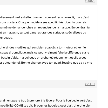
#20829
roidissement vert est effectivement souvent recommandé, mais c’est
 constructeur. Chaque modèle a ses spécificités, donc tu pourrais
en ou même demander chez un revendeur de la marque. En général, tu
nt en magasin, surtout dans les grandes surfaces spécialisées ou
our quads.
choisir des modèles qui sont bien adaptés à ton moteur et vérifie
est pas si compliqué, mais ça peut vraiment faire la différence sur le
s besoin d’aide, ma collègue en a changé récemment et elle a des
r autour de toi. Bonne chance avec ton quad, j’espère que ça va vite
#21407
 vraiment pas le truc à prendre à la légère. Pour le liquide, le vert c’est
mpatibilité COME t’as dit. Et pour les bougies, cest clair, cherche bien