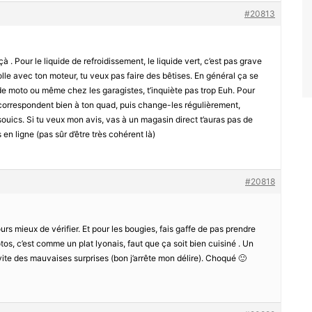
#20813
çà . Pour le liquide de refroidissement, le liquide vert, c’est pas grave
olle avec ton moteur, tu veux pas faire des bêtises. En général ça se
e moto ou même chez les garagistes, t’inquiète pas trop Euh. Pour
correspondent bien à ton quad, puis change-les régulièrement,
ouics. Si tu veux mon avis, vas à un magasin direct t’auras pas de
 ligne (pas sûr d’être très cohérent là)
#20818
jours mieux de vérifier. Et pour les bougies, fais gaffe de pas prendre
tos, c’est comme un plat lyonais, faut que ça soit bien cuisiné . Un
vite des mauvaises surprises (bon j’arrête mon délire). Choqué 🙂