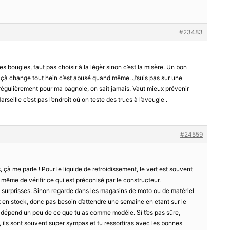
#23483
es bougies, faut pas choisir à la légèr sinon c’est la misère. Un bon
 çà change tout hein c’est abusé quand même. J’suis pas sur une
 régulièrement pour ma bagnole, on sait jamais. Vaut mieux prévenir
rseille c’est pas l’endroit où on teste des trucs à l’aveugle .
#24559
, çà me parle ! Pour le liquide de refroidissement, le vert est souvent
 même de vérifir ce qui est préconisé par le constructeur.
surprisses. Sinon regarde dans les magasins de moto ou de matériel
ut en stock, donc pas besoin d’attendre une semaine en etant sur le
 dépend un peu de ce que tu as comme modéle. Si t’es pas sûre,
ils sont souvent super sympas et tu ressortiras avec les bonnes