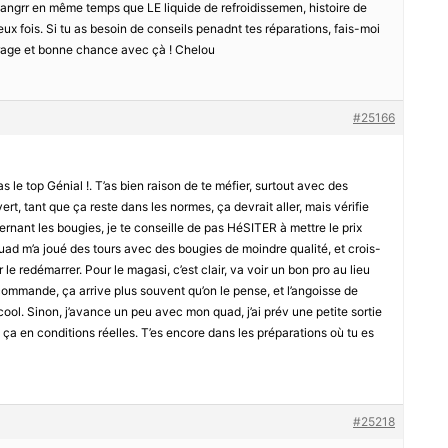
hangrr en même temps que LE liquide de refroidissemen, histoire de
ux fois. Si tu as besoin de conseils penadnt tes réparations, fais-moi
ourage et bonne chance avec çà ! Chelou
#25166
s le top Génial !. T’as bien raison de te méfier, surtout avec des
t, tant que ça reste dans les normes, ça devrait aller, mais vérifie
rnant les bougies, je te conseille de pas HéSITER à mettre le prix
uad m’a joué des tours avec des bougies de moindre qualité, et crois-
 le redémarrer. Pour le magasi, c’est clair, va voir un bon pro au lieu
 commande, ça arrive plus souvent qu’on le pense, et l’angoisse de
cool. Sinon, j’avance un peu avec mon quad, j’ai prév une petite sortie
 ça en conditions réelles. T’es encore dans les préparations où tu es
#25218