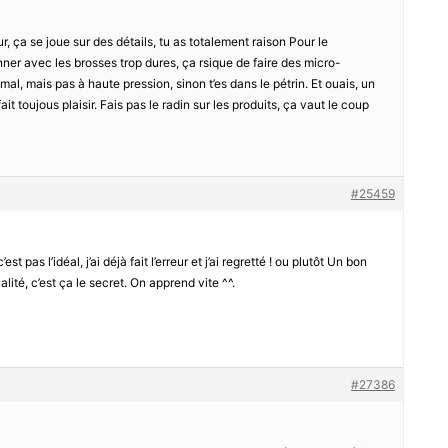
ur, ça se joue sur des détails, tu as totalement raison Pour le
nner avec les brosses trop dures, ça rsique de faire des micro-
mal, mais pas à haute pression, sinon t’es dans le pétrin. Et ouais, un
ait toujous plaisir. Fais pas le radin sur les produits, ça vaut le coup
#25459
st pas l’idéal, j’ai déjà fait l’erreur et j’ai regretté ! ou plutôt Un bon
lité, c’est ça le secret. On apprend vite ^^.
#27386