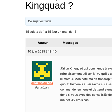
Kingquad ?
Ce sujet est vide.
15 sujets de 1 à 15 (sur un total de 15)
Auteur
Messages
10 juin 2025 à 18h10
J’ai un Kingquad qui commence à avoi
refroidissement utiliser. jai vu qu’il y
le moteur. Mon pote m’a dit trop trop 
gentilobidule34
quoi ? J’aimerais aussi savoir si ça s
Participant
commander en ligne et d’attendre une 
donc si vous avez des conseils là-des
m’aider. J’y crois pas