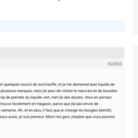
#20808
r quelques soucis de surchauffe, et je me demaned quel liquide de
 a plusieurs marques, mais j’ai peur de choisir le mauvais et de bousiller
trop de prendre du liquide vert, met j’ai des doutes. Vous en pensez
e trouve facilement en magasin, parce que j’ai pas envie de
semaine. Ah, et en plus, il faut que je change les bougies bientôt,
sus aussi, je suis preneur. Merci les gars, j’espère que vous pourrez