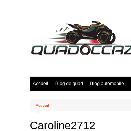
Aller
au
contenu
Accueil
Blog de quad
Blog automobile
Accueil
Caroline2712